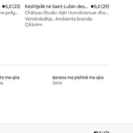
Vlerësimi mesatar 5,0 nga 5, 23 vlerësime
5,0 (23)
Kështjellë në Saint-Lubin-des-
Vlerësimi mesatar 5,
5,0 (29)
Joncherets
he pellg
Château Studio: Ajër i kondicionuar dhe
pamje nga uji
Vendndodhja
·
Ambiente brenda
·
Çiklizëm
te me qira
Banesa me pishinë me qira
na
Sena