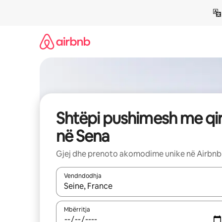
Kalo
te
përmbajtja
Shtëpi pushimesh me qi
në Sena
Gjej dhe prenoto akomodime unike në Airbnb
Vendndodhja
Kur rezultatet të jenë të disponueshme, lëviz me 
Mbërritja