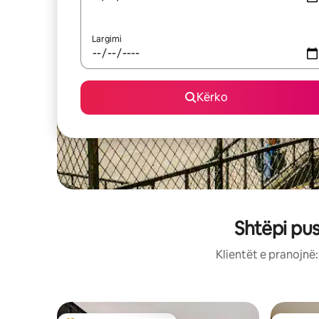
Largimi
Kërko
Shtëpi pu
Klientët e pranojnë