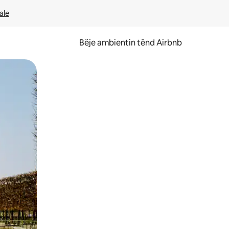
ale
Bëje ambientin tënd Airbnb
ëvizur ekranin.