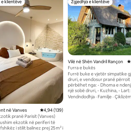
 e klientëve
Zgjedhja e klientëve
 e klientëve
Zgjedhja e klientëve
Vilë në Shën Vandril Rançon
V
Furra e bukës
Furrë buke e vjetër simpatike 
druri, e vendosur pranë përroit
përbëhet nga: - Dhoma e nden
një sobë druri, - Kuzhina, - Lart: -Dhomë
dushi/WC e arritshme nga një s
Vendndodhja
·
Familje
·
Çiklizë
mulliri (shih fotografitë), -Dho
me një krevat 160x200 me pam
nt në Vanves
Vlerësimi mesatar 4,94 nga 5, 139 vlerësime
4,94 (139)
përroi, i arritshëm nga një shkall
zotik pranë Parisit (Vanves)
(shih fotografitë), Dhoma e gj
pushim ekzotik në periferi të
banja nuk komunikojnë. Mobilie kopshti,
nga 5, 510 vlerësime
barbekju, parkim privat, dru zjar