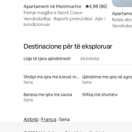
Apartament në Montmartre
Vlerësimi mesatar 4,98
4,98 (86)
Pamje magjike e Sacré Coeur
Apartame
Vendndodhja
·
Raporti çmim/cilësi
·
Ajër i
Relais de
kondicionuar
Vendndod
Destinacione për të eksploruar
Lloje të tjera qëndrimesh
Aktivitete
Shtëpi me qira me krevat me lartësi të përshtatshme
Sena
Sena
Banesa me qira me sauna
Shfaq më shumë
Sena
Airbnb
Franca
Sena