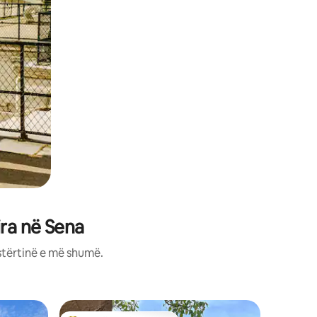
ra në Sena
stërtinë e më shumë.
Banesë 