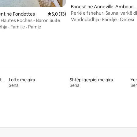
 nga 5, 86 vlerësime
Banesë në Anneville-Ambourvi
lle
Perlë e fshehur: Sauna, varkë d
nt në Fondettes
Vlerësimi mesatar 5,0 nga 5, 13 vlerësime
5,0 (13)
privat
Vendndodhja
·
Familje
·
Qetësi
s Hautes Roches - Baron Suite
hja
·
Familje
·
Pamje
Qëndrime me qira në agroturizme
Lofte me qira
Shtëpi qerpiçi me qira
Yur
Sena
Sena
Se