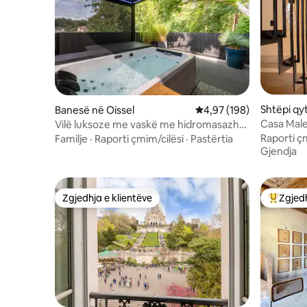
Shtëpi qyt
Banesë në Oissel
Vlerësimi mesatar 4,97 
4,97 (198)
e
Casa Male
Vilë luksoze me vaskë me hidromasazh
SPA | Qën
dhe bilardo
Raporti ç
Familje
·
Raporti çmim/cilësi
·
Pastërtia
Gjendja
Zgjedhja e klientëve
Zgjedh
Zgjedhja e klientëve
Më të mi