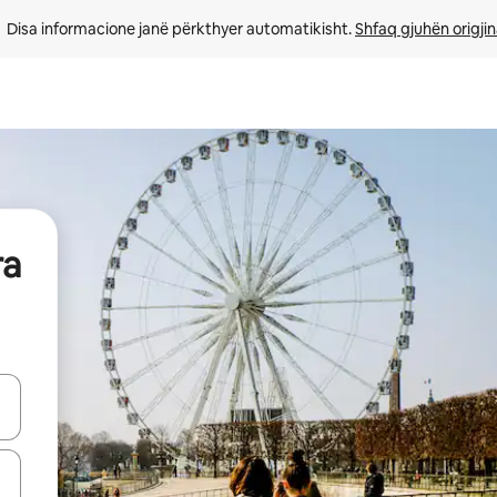
Disa informacione janë përkthyer automatikisht. 
Shfaq gjuhën origjin
ra
butonat e shigjetave lart e poshtë ose eksploro duke prekur ose duke l