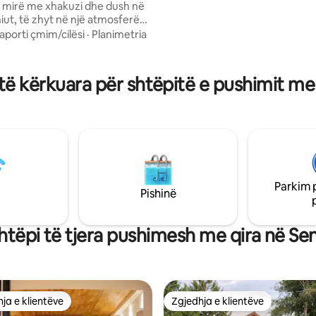
r mirë me xhakuzi dhe dush në
përfshirë Ki parasysh se vila tjetër fshati,
shiut, të zhyt në një atmosferë
Stone House, është 100 metra 
kzotike. E përkryer për një
aporti çmim/cilësi
·
Planimetria
rizien me një përvojë atipike
saj, ky ambient do të të ofrojë
të vërtetë çlodhjeje. Oxhak
ë kërkuara për shtëpitë e pushimit me
, vaskë balneo me muzikë të
 hapësirë e ngrohtë... gjithçka
jektuar për të të bërë të
 në
ë oborrin e brendshëm.
Parkim 
Pishinë
htëpi të tjera pushimesh me qira në Se
ja e klientëve
Zgjedhja e klientëve
rat e zgjedhjeve të klientëve
Zgjedhja e klientëve