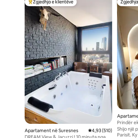
Zgjedhja e klientëve
Zgjedhja
Më të mirat e zgjedhjeve të klientëve
Zgjedhja
Apartame
Prindër ek
Shijo një 
Apartament në Suresnes
Vlerësimi mesatar 4,93 
4,93 (510)
Parisit. Ky fshikëz i stilit balinez prej 25 m² i
DREAM View & Jacuzzi ! 10 minuta nga