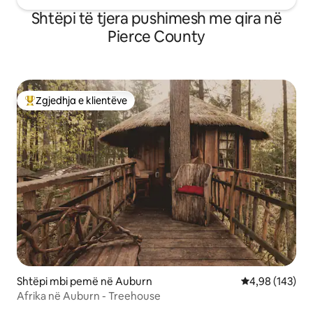
Shtëpi të tjera pushimesh me qira në
Pierce County
Zgjedhja e klientëve
Më të mirat e zgjedhjeve të klientëve
Shtëpi mbi pemë në Auburn
Vlerësimi mesa
4,98 (143)
Afrika në Auburn - Treehouse