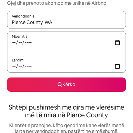
Gjej dhe prenoto akomodime unike në Airbnb
Vendndodhja
Kur rezultatet të jenë të disponueshme, lëviz me butonat e shig
Mbërritja
Largimi
Kërko
Shtëpi pushimesh me qira me vlerësime
më të mira në Pierce County
Klientët e pranojnë: këto qëndrime kanë vlerësime të
larta për vendndodhjen, pastërtinë e më shumë.