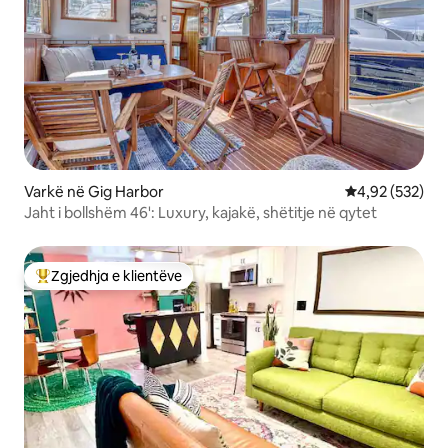
Varkë në Gig Harbor
Vlerësimi mesa
4,92 (532)
Jaht i bollshëm 46': Luxury, kajakë, shëtitje në qytet
Zgjedhja e klientëve
Më të mirat e zgjedhjeve të klientëve