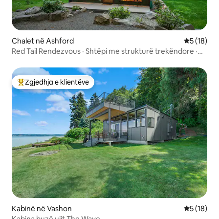
Chalet në Ashford
Vlerësimi 
5 (18)
Red Tail Rendezvous · Shtëpi me strukturë trekëndore ·
Vaskë me hidromasazh · Rainier
Zgjedhja e klientëve
Më të mirat e zgjedhjeve të klientëve
Kabinë në Vashon
Vlerësimi 
5 (18)
Kabina buzë ujit The Wave