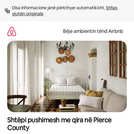
Kalo
Disa informacione janë përkthyer automatikisht. 
Shfaq 
te
gjuhën origjinale
përmbajtja
Bëje ambientin tënd Airbnb
Shtëpi pushimesh me qira në Pierce
County