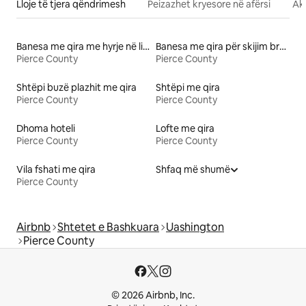
Lloje të tjera qëndrimesh
Peizazhet kryesore në afërsi
Akt
Banesa me qira me hyrje në liqen
Banesa me qira për skijim brenda/jashtë
Pierce County
Pierce County
Shtëpi buzë plazhit me qira
Shtëpi me qira
Pierce County
Pierce County
Dhoma hoteli
Lofte me qira
Pierce County
Pierce County
Vila fshati me qira
Shfaq më shumë
Pierce County
Airbnb
Shtetet e Bashkuara
Uashington
Pierce County
© 2026 Airbnb, Inc.