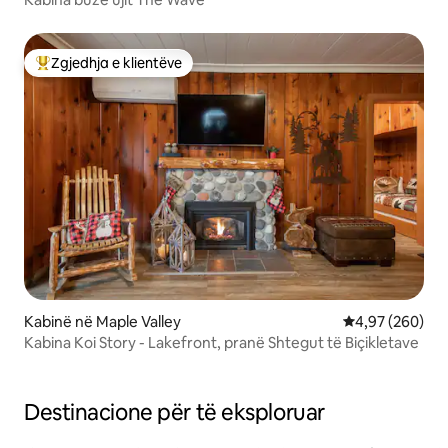
Zgjedhja e klientëve
Më të mirat e zgjedhjeve të klientëve
Kabinë në Maple Valley
Vlerësimi mesa
4,97 (260)
Kabina Koi Story - Lakefront, pranë Shtegut të Biçikletave
Destinacione për të eksploruar