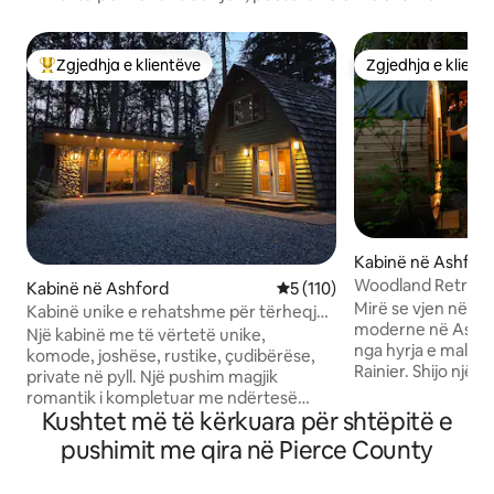
Zgjedhja e klientëve
Zgjedhja e klient
Më të mirat e zgjedhjeve të klientëve
Zgjedhja e klient
Kabinë në Ashfor
Woodland Retreat |
Kabinë në Ashford
Vlerësimi mesatar 5 nga 5, 1
5 (110)
me hidromasazh | 
Mirë se vjen në ka
Kabinë unike e rehatshme për tërheqjen
moderne në Ashfo
e krevatit me vaskë me hidromasazh
Një kabinë me të vërtetë unike,
nga hyrja e malit
King
komode, joshëse, rustike, çudibërëse,
Rainier. Shijo një
private në pyll. Një pushim magjik
me një oxhak me g
romantik i kompletuar me ndërtesë
përditësuar, kreva
Kushtet më të kërkuara për shtëpitë e
kabane me vaskë me hidromasazh dhe
dopio dhe divan k
dritë mahnitëse me yje në dhomën
pushimit me qira në Pierce County
vaskën me hidroma
tënde të gjumit. Piknik jashtë ndërsa
të shpejtë dhe kar
vëzhgon kafshët e egra në një mjedis të