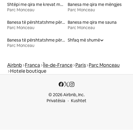
Shtëpi me qira me krevat me lartësi të përshtatshme
Banesa me qira me mëngjes
Parc Monceau
Parc Monceau
Banesa të përshtatshme për familje me qira
Banesa me qira me sauna
Parc Monceau
Parc Monceau
Banesa të përshtatshme për kafshë me qira
Shfaq më shumë
Parc Monceau
Airbnb
Franca
Île-de-France
Paris
Parc Monceau
Hotele boutique
© 2026 Airbnb, Inc.
Privatësia
Kushtet