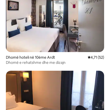
Dhomë hoteli në 10ème Ardt
Vlerësimi mes
4,71 (52)
Dhomë e rehatshme dhe me dizajn