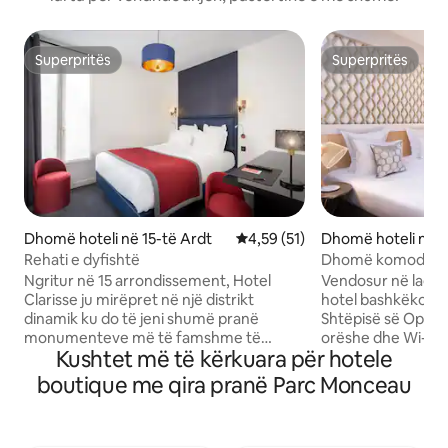
Superpritës
Superpritës
Superpritës
Superpritës
Dhomë hoteli në 15-të Ardt
Vlerësimi mesatar 4,59 nga 5, 
4,59 (51)
Dhomë hoteli në 1
Rehati e dyfishtë
Dhomë komode për
Bastille
Ngritur në 15 arrondissement, Hotel
Vendosur në lagjen 
Clarisse ju mirëpret në një distrikt
hotel bashkëkohor
dinamik ku do të jeni shumë pranë
Shtëpisë së Operës
monumenteve më të famshme të
orëshe dhe Wi-Fi f
Kushtet më të kërkuara për hotele
kryeqytetit, duke përfshirë Kullën Eifel.
dhomat elegante të 
Në Clarisse na pëlqen të ndihesh si në
dhomë vizitorësh 
boutique me qira pranë Parc Monceau
shtëpi. Nga holli deri te dhomat, të gjitha
kondicionuar ka nj
detajet dekorative dhe shërbimet janë
të sheshtë, një m
krijuar vetëm me rehatinë dhe
për përgatitjen e 