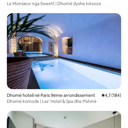
Le Monsieur nga Sweett | Dhomë dyshe luksoze
Dhomë hoteli në Paris 9ème arrondissement
Vlerësimi mes
4,7 (184)
Dhomë komode | Laz' Hotel & Spa dhe Pishinë