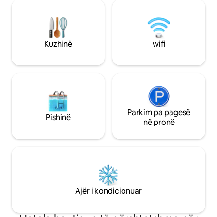
mirëqenien e vizitorëve tanë në mendje.
gjitha dhomat jan
Me dekorin e saj industrial të mbushur
banjat private për
me objekte të rikuperuara dhe prekjet e
flokësh. Një mëngjes bufe shërbehet në
saj të vogla por të dallueshme ‘britanike’,
dhomën e ngrënie
Clarisse është një hotel me një
hotelin Paris Basti
Kuzhinë
wifi
ndryshim, ku ngrohtësia dhe komoditeti
pije në barin e hot
janë gjithmonë në krye. Të gjitha dhomat
gazetat e ofruara
në hotelin tonë janë rinovuar kohët e
dhe mikpritëse, e q
fundit për kënaqësinë dhe komoditetin
dopio për izolim t
tuaj. Dekori i tyre bashkëkohor me
zhurma) dhe shum
prekje të verdha dhe blu do t 'ju
Qëndrimi maksima
ndihmojë t' ju vëmë në humor për të
(përfshihet foshnja) Zbukuruar në një 
filluar një ditë të re! Shijo shtrojat e
Parkim pa pagesë
bashkëkohor dhe i 
Pishinë
krevatit me cilësi identike me atë të
teknologjinë më të 
në pronë
zinxhirit të hotelit Barrière, shërbimet
TV me ekran të s
moderne dhe banjat elegante me artikuj
satelitore dhe TN
të rafinuar. Të ndritshme dhe të
të kondicionuar gj
shijshme, dhomat tona janë të
minisafe, tharëse 
përshtatshme për pushuesit në kërkim
tabaka mirësjelljeje. Një ambient ele
të një pushimi romantik dhe udhëtarët e
dhe komod për nj
biznesit që kërkojnë rehati. Televizori 40
suksesshëm.
Ajër i kondicionuar
inç dhe kanalet e tij turistike do të të
argëtojnë gjatë netëve të tua në.