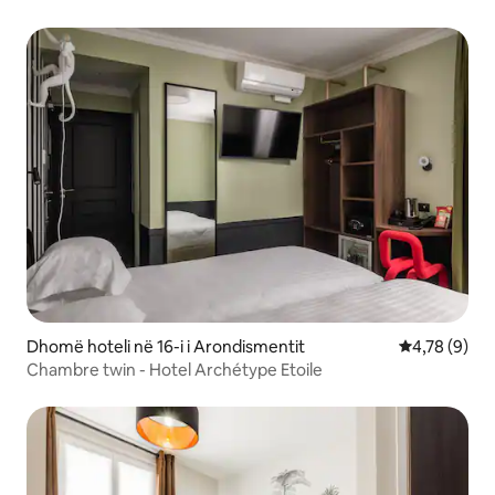
Dhomë hoteli në 16-i i Arondismentit
Vlerësimi me
4,78 (9)
Chambre twin - Hotel Archétype Etoile