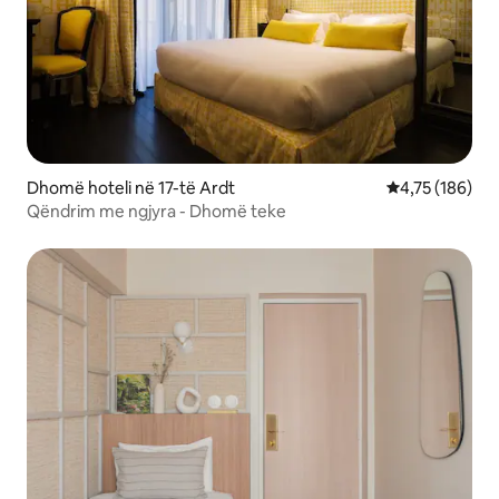
Dhomë hoteli në 17-të Ardt
Vlerësimi mesa
4,75 (186)
Qëndrim me ngjyra - Dhomë teke