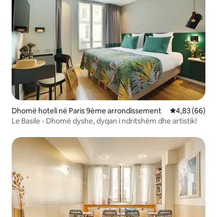
Dhomë hoteli në Paris 9ème arrondissement
Vlerësimi mes
4,83 (66)
Le Basile - Dhomë dyshe, dyqan i ndritshëm dhe artistik!