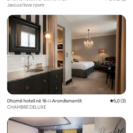
Jaccuzi love room
Dhomë hoteli në 16-i i Arondismentit
Vlerësimi m
5,0 (3)
CHAMBRE DELUXE