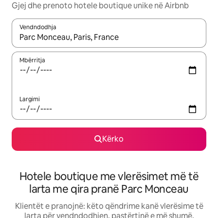
Gjej dhe prenoto hotele boutique unike në Airbnb
Vendndodhja
Kur rezultatet të jenë të disponueshme, lëviz me butonat e shig
Mbërritja
Largimi
Kërko
Hotele boutique me vlerësimet më të
larta me qira pranë Parc Monceau
Klientët e pranojnë: këto qëndrime kanë vlerësime të
larta për vendndodhjen, pastërtinë e më shumë.