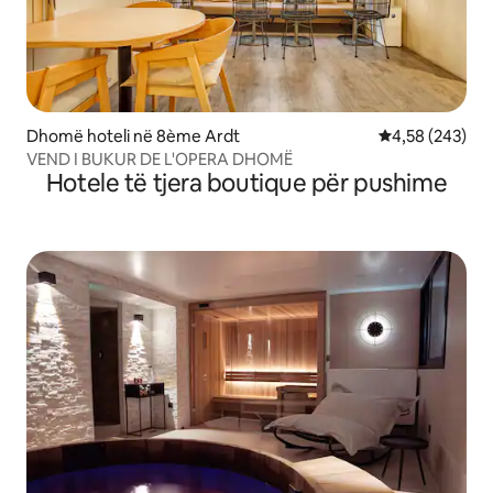
Dhomë hoteli në 8ème Ardt
Vlerësimi mesa
4,58 (243)
VEND I BUKUR DE L'OPERA DHOMË
Hotele të tjera boutique për pushime