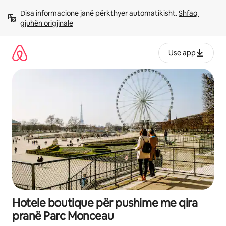
Kalo
Disa informacione janë përkthyer automatikisht. 
Shfaq 
te
gjuhën origjinale
përmbajtja
Use app
Hotele boutique për pushime me qira
pranë Parc Monceau