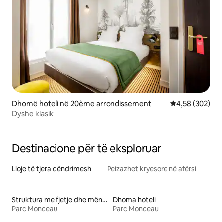
Dhomë hoteli në 20ème arrondissement
Vlerësimi mesa
4,58 (302)
Dyshe klasik
Destinacione për të eksploruar
Lloje të tjera qëndrimesh
Peizazhet kryesore në afërsi
Struktura me fjetje dhe mëngjes
Dhoma hoteli
Parc Monceau
Parc Monceau