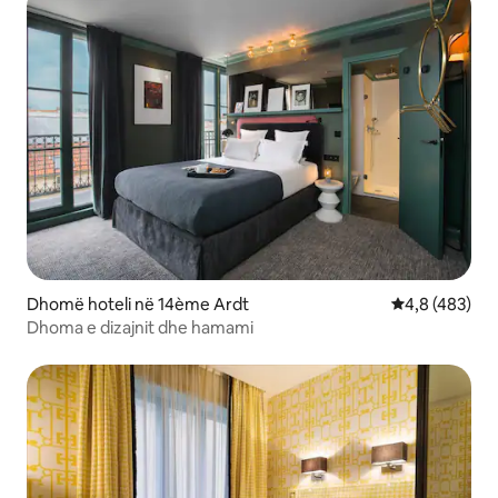
Dhomë hoteli në 14ème Ardt
Vlerësimi mes
4,8 (483)
Dhoma e dizajnit dhe hamami