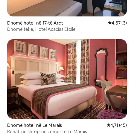
Dhomë hoteli në 17-të Ardt
Vlerësimi me
4,67 (3)
Dhomë teke, Hotel Acacias Etoile
Dhomë hoteli në Le Marais
Vlerësimi mes
4,71 (45)
Rehati në shtëpi në zemër të Le Marais