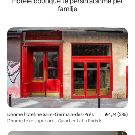
Hotele boutique të përshtatshme për
familje
Dhomë hoteli në Saint-Germain-des-Prés
Vlerësimi mesa
4,74 (235)
Dhomë teke superiore - Quartier Latin Paris 6