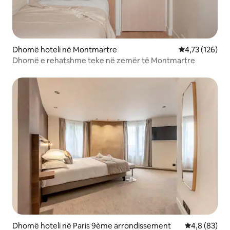
Dhomë hoteli në Montmartre
Vlerësimi mesa
4,73 (126)
Dhomë e rehatshme teke në zemër të Montmartre
Dhomë hoteli në Paris 9ème arrondissement
Vlerësimi me
4,8 (83)