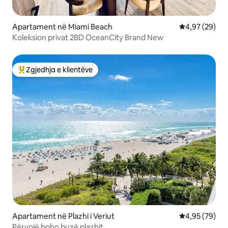
Apartament në Miami Beach
Vlerësimi mes
4,97 (29)
Koleksion privat 2BD OceanCity Brand New
Zgjedhja e klientëve
Më të mirat e zgjedhjeve të klientëve
Apartament në Plazhi i Veriut
Vlerësimi mes
4,95 (79)
Përvojë boho buzë plazhit