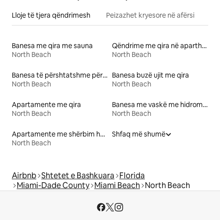
Lloje të tjera qëndrimesh
Peizazhet kryesore në afërsi
Banesa me qira me sauna
Qëndrime me qira në aparthotele
North Beach
North Beach
Banesa të përshtatshme për kafshë me qira
Banesa buzë ujit me qira
North Beach
North Beach
Apartamente me qira
Banesa me vaskë me hidromasazh me qira
North Beach
North Beach
Apartamente me shërbim hotelerie me qira
Shfaq më shumë
North Beach
Airbnb
Shtetet e Bashkuara
Florida
Miami-Dade County
Miami Beach
North Beach