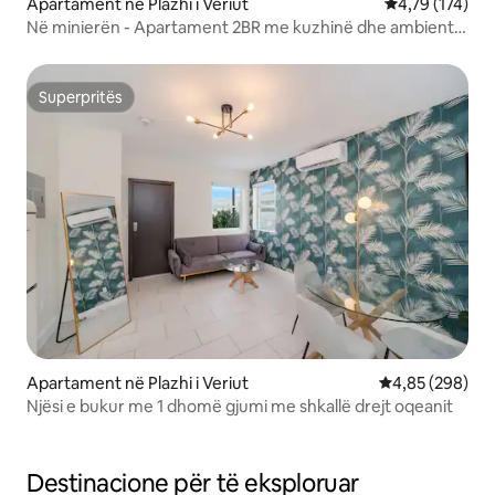
Apartament në Plazhi i Veriut
Vlerësimi mesa
4,79 (174)
Në minierën - Apartament 2BR me kuzhinë dhe ambient
ngrënieje
Superpritës
Superpritës
Apartament në Plazhi i Veriut
Vlerësimi mesa
4,85 (298)
Njësi e bukur me 1 dhomë gjumi me shkallë drejt oqeanit
Destinacione për të eksploruar