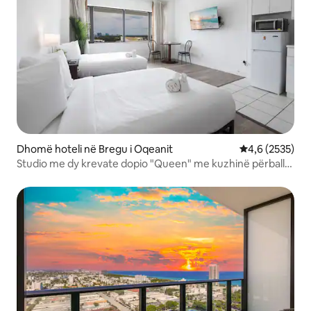
Dhomë hoteli në Bregu i Oqeanit
Vlerësimi mesa
4,6 (2535)
Studio me dy krevate dopio "Queen" me kuzhinë përballë
plazhit