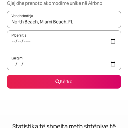
Gjej dhe prenoto akomodime unike në Airbnb
Vendndodhja
Kur rezultatet të jenë të disponueshme, lëviz me butonat e shig
Mbërritja
Largimi
Kërko
Statistika të shpejta rreth shtëpive të