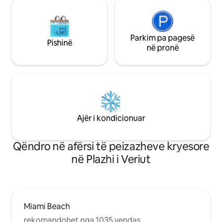
Parkim pa pagesë
Pishinë
në pronë
Ajër i kondicionuar
Qëndro në afërsi të peizazheve kryesore
në Plazhi i Veriut
Miami Beach
rekomandohet nga 1035 vendas