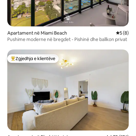
Apartament në Miami Beach
Vlerësimi
5 (8)
Pushime moderne në bregdet - Pishinë dhe ballkon privat
Zgjedhja e klientëve
Më të mirat e zgjedhjeve të klientëve