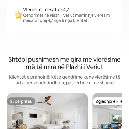
Vlerësimi mesatar: 4,7
Qëndrimet në Plazhi i Veriut marrin një vlerësim
mesatar prej 4,7 nga 5 nga klientët
Shtëpi pushimesh me qira me vlerësime
më të mira në Plazhi i Veriut
Klientët e pranojnë: këto qëndrime kanë vlerësime të
larta për vendndodhjen, pastërtinë e më shumë.
Superpritës
Zgjedhja e klient
Superpritës
Zgjedhja e klient