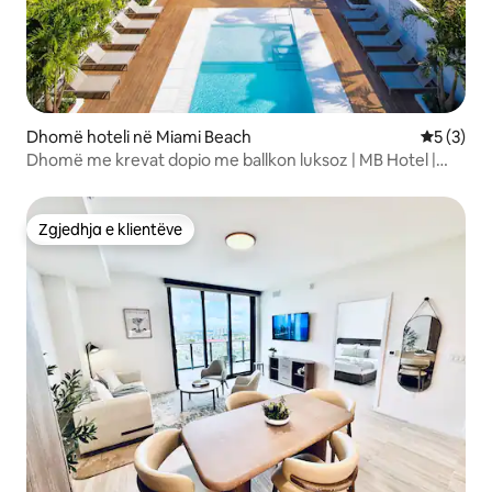
Dhomë hoteli në Miami Beach
Vlerësimi
5 (3)
Dhomë me krevat dopio me ballkon luksoz | MB Hotel |
Pishinë
Zgjedhja e klientëve
Zgjedhja e klientëve