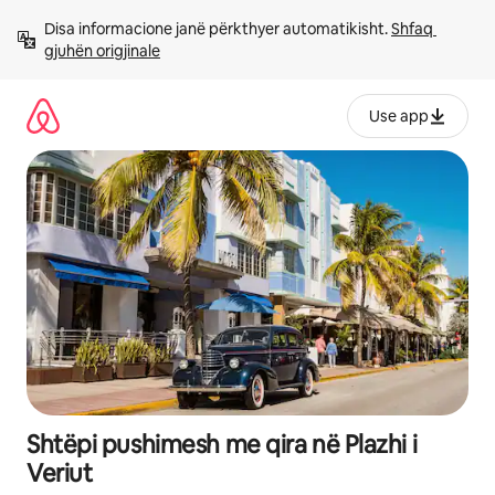
Kalo
Disa informacione janë përkthyer automatikisht. 
Shfaq 
te
gjuhën origjinale
përmbajtja
Use app
Shtëpi pushimesh me qira në Plazhi i
Veriut