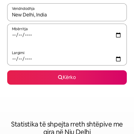
Vendndodhja
Kur rezultatet të jenë të disponueshme, lëviz me butonat e shig
Mbërritja
Largimi
Kërko
Statistika të shpejta rreth shtëpive me
qira në Nju Delhi