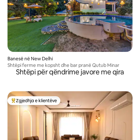
Banesë në New Delhi
Shtëpi ferme me kopsht dhe bar pranë Qutub Minar
Shtëpi për qëndrime javore me qira
Zgjedhja e klientëve
Më të mirat e zgjedhjeve të klientëve