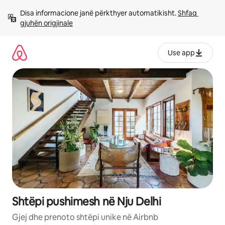
Kalo
Disa informacione janë përkthyer automatikisht. 
Shfaq 
te
gjuhën origjinale
përmbajtja
Use app
Shtëpi pushimesh në Nju Delhi
Gjej dhe prenoto shtëpi unike në Airbnb