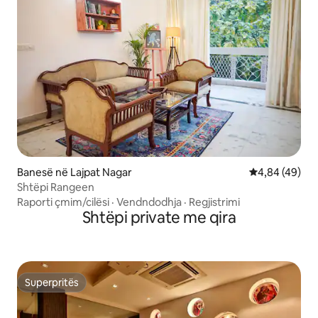
Banesë në Lajpat Nagar
Vlerësimi mes
4,84 (49)
Shtëpi Rangeen
Raporti çmim/cilësi
·
Vendndodhja
·
Regjistrimi
Shtëpi private me qira
Superpritës
Superpritës