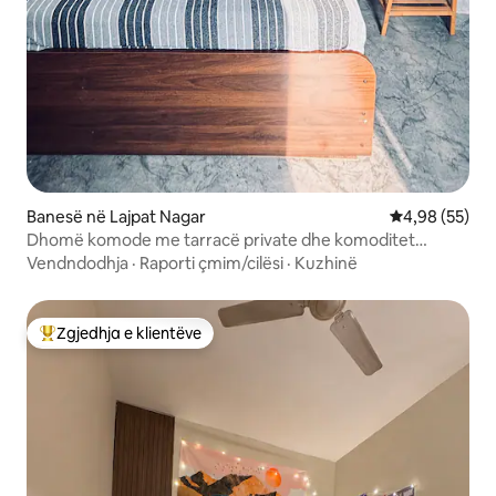
Banesë në Lajpat Nagar
Vlerësimi mes
4,98 (55)
Dhomë komode me tarracë private dhe komoditet
modern
Vendndodhja
·
Raporti çmim/cilësi
·
Kuzhinë
Zgjedhja e klientëve
Më të mirat e zgjedhjeve të klientëve