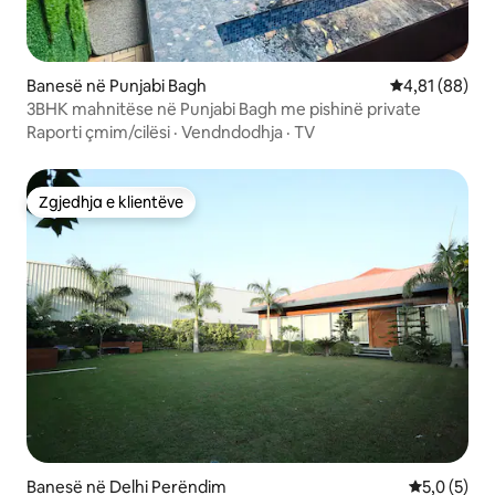
Banesë në Punjabi Bagh
Vlerësimi mes
4,81 (88)
3BHK mahnitëse në Punjabi Bagh me pishinë private
Raporti çmim/cilësi
·
Vendndodhja
·
TV
Zgjedhja e klientëve
Zgjedhja e klientëve
Banesë në Delhi Perëndim
Vlerësimi m
5,0 (5)