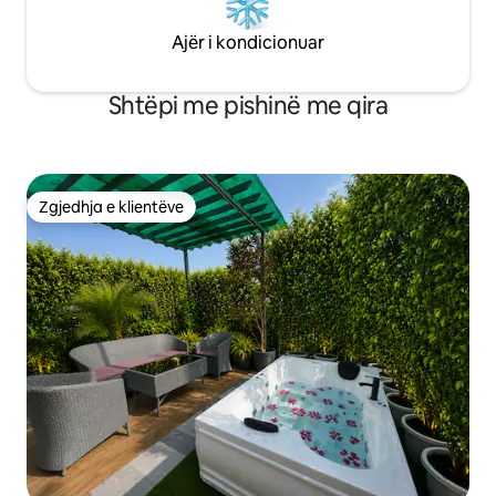
Ajër i kondicionuar
Shtëpi me pishinë me qira
Zgjedhja e klientëve
Zgjedhja e klientëve