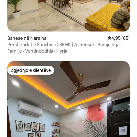
Banesë në Naraina
Vlerësimi mes
4,95 (65)
Përshëndetje Sunshine | 3BHK | Ashensor | Pamje nga
gjelbërimi | DEL
Familje
·
Vendndodhja
·
Hyrja
Zgjedhja e klientëve
Zgjedhja e klientëve