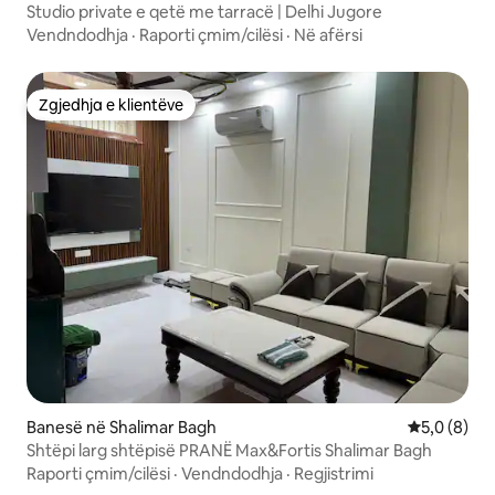
Studio private e qetë me tarracë | Delhi Jugore
Vendndodhja
·
Raporti çmim/cilësi
·
Në afërsi
Zgjedhja e klientëve
Zgjedhja e klientëve
Banesë në Shalimar Bagh
Vlerësimi m
5,0 (8)
Shtëpi larg shtëpisë PRANË Max&Fortis Shalimar Bagh
Raporti çmim/cilësi
·
Vendndodhja
·
Regjistrimi