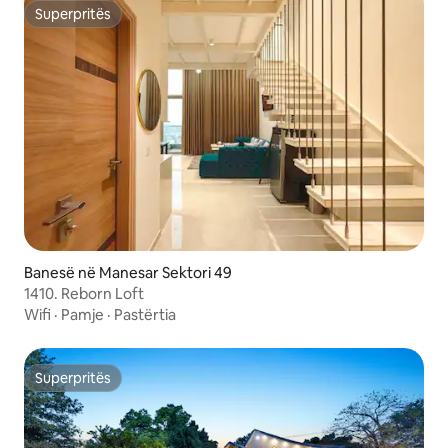
Superpritës
Superpritës
Banesë në Manesar Sektori 49
1410. Reborn Loft
Wifi
·
Pamje
·
Pastërtia
Superpritës
Superpritës