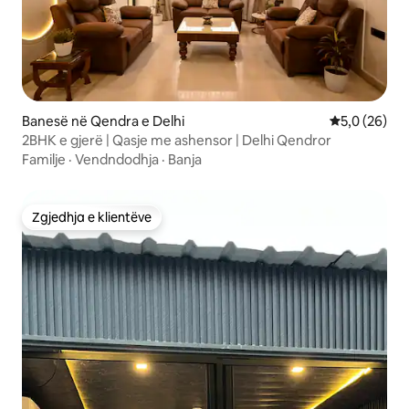
Banesë në Qendra e Delhi
Vlerësimi me
5,0 (26)
2BHK e gjerë | Qasje me ashensor | Delhi Qendror
Familje
·
Vendndodhja
·
Banja
Zgjedhja e klientëve
Zgjedhja e klientëve