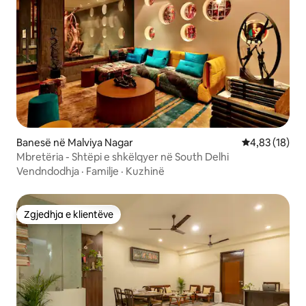
Banesë në Malviya Nagar
Vlerësimi mes
4,83 (18)
Mbretëria - Shtëpi e shkëlqyer në South Delhi
Vendndodhja
·
Familje
·
Kuzhinë
Zgjedhja e klientëve
Zgjedhja e klientëve