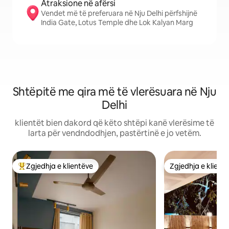
Atraksione në afërsi
Vendet më të preferuara në Nju Delhi përfshijnë
India Gate, Lotus Temple dhe Lok Kalyan Marg
Shtëpitë me qira më të vlerësuara në Nju
Delhi
klientët bien dakord që këto shtëpi kanë vlerësime të
larta për vendndodhjen, pastërtinë e jo vetëm.
Zgjedhja e klientëve
Zgjedhja e klient
Më të mirat e zgjedhjeve të klientëve
Zgjedhja e klient