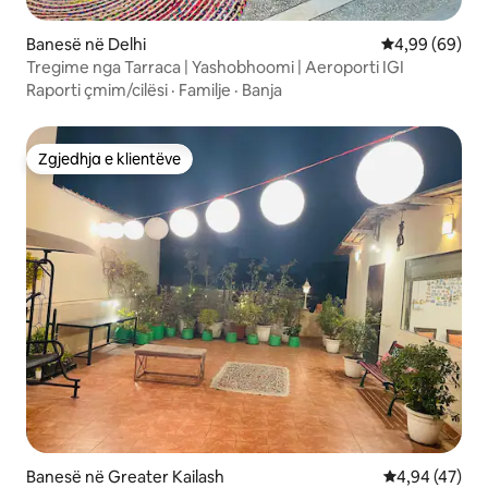
Banesë në Delhi
Vlerësimi mes
4,99 (69)
Tregime nga Tarraca | Yashobhoomi | Aeroporti IGI
Raporti çmim/cilësi
·
Familje
·
Banja
Zgjedhja e klientëve
Zgjedhja e klientëve
Banesë në Greater Kailash
Vlerësimi mes
4,94 (47)