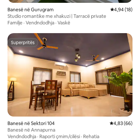
Banesë në Gurugram
Vlerësimi mes
4,94 (18)
Studio romantike me xhakuzi | Tarracë private
Familje
·
Vendndodhja
·
Vaskë
Superpritës
Superpritës
Banesë në Sektori 104
Vlerësimi mes
4,83 (66)
Banesë në Annapurna
Vendndodhja
·
Raporti çmim/cilësi
·
Rehatia