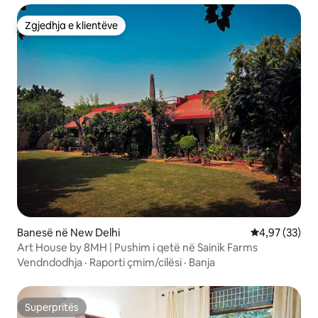
Zgjedhja e klientëve
Zgjedhja e klientëve
Banesë në New Delhi
Vlerësimi mes
4,97 (33)
Art House by 8MH | Pushim i qetë në Sainik Farms
Vendndodhja
·
Raporti çmim/cilësi
·
Banja
Superpritës
Superpritës