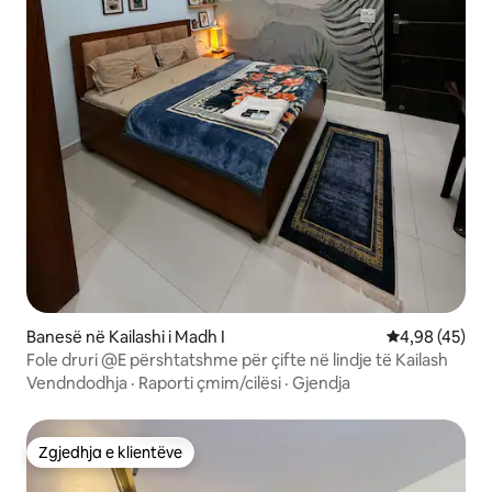
Banesë në Kailashi i Madh I
Vlerësimi mes
4,98 (45)
Fole druri @E përshtatshme për çifte në lindje të Kailash
Vendndodhja
·
Raporti çmim/cilësi
·
Gjendja
Zgjedhja e klientëve
Zgjedhja e klientëve