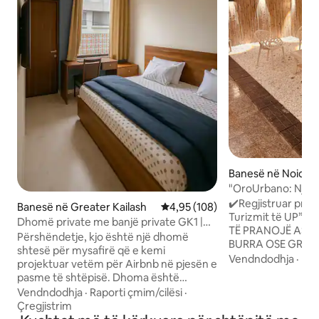
Banesë në Noida
"OroUrbano: Një q
parkut"
✔️Regjistruar pra
Banesë në Greater Kailash
Vlerësimi mesatar 4,95 nga 5, 1
4,95 (108)
Turizmit të UP”. ⚠️“KJO PRONË NUK DO
Dhomë private me banjë private GK1 |
TË PRANOJË ASNJ
AC · WiFi · Ballkon për duhanpirës | GK1
Përshëndetje, kjo është një dhomë
BURRA OSE GRA, 
shtesë për mysafirë që e kemi
EVENT/MBLLEDHJE/
Vendndodhja
·
Fam
projektuar vetëm për Airbnb në pjesën e
Vendndodhja ✨ kr
pasme të shtëpisë. Dhoma është
metrosë së Sektor
kompakte, por ka gjithçka që të duhet,
Vendndodhja
·
Raporti çmim/cilësi
·
tregtare, kafenev
nga një zonë për duhanpirje dhe një
Çregjistrim
biznesit. ✨ Ambien
oborr i vogël deri te një tavolinë pune