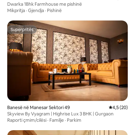
Dwarka 1Bhk Farmhouse me pishinë
Mikpritja
·
Gjendja
·
Pishinë
Superpritës
Superpritës
Banesë në Manesar Sektori 49
Vlerësimi me
4,5 (20)
Skyview By Vyagram | Highrise Lux 3 BHK | Gurgaon
Raporti çmim/cilësi
·
Familje
·
Parkim