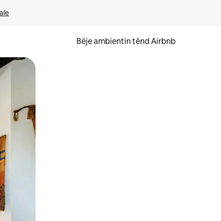
ale
Bëje ambientin tënd Airbnb
ëvizur ekranin.