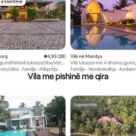
 e klientëve
 e klientëve
5 nga 5, 3 vlerësime
oorg
Vlerësimi mesatar 4,93 nga 5, 28 vlerësime
4,93 (28)
Vilë në Mandya
jumi|Pishinë luksoze|StayVista|
Vilë luksoze me 4 dhoma gjumi,
Mist @Madikeri
dhe lëndinë| Shwaas@ Mysore
mim/cilësi
·
Familje
·
Mikpritja
Familje
·
Vendndodhja
·
Ambien
Vila me pishinë me qira
tës
Superpritës
tës
Superpritës