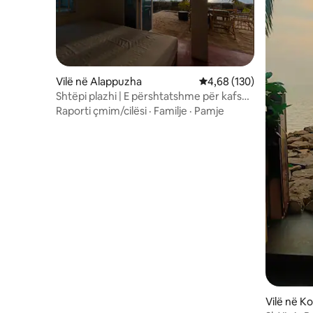
Vilë në Alappuzha
Vlerësimi mesatar 4,68 
4,68 (130)
Shtëpi plazhi | E përshtatshme për kafshë
shtëpiake buzë plazhit 1bhk vilë
Raporti çmim/cilësi
·
Familje
·
Pamje
Vilë në Ko