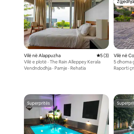
Zgjedhja
Zgjedhja
Vilë në Alappuzha
Vlerësimi mesatar 
5 (3)
Vilë në C
Vilë e plotë · The Rain Alleppey Kerala
5 dhoma g
Coffee & 
Vendndodhja
·
Pamje
·
Rehatia
Raporti ç
Superpritës
Superpri
Superpritës
Superpri