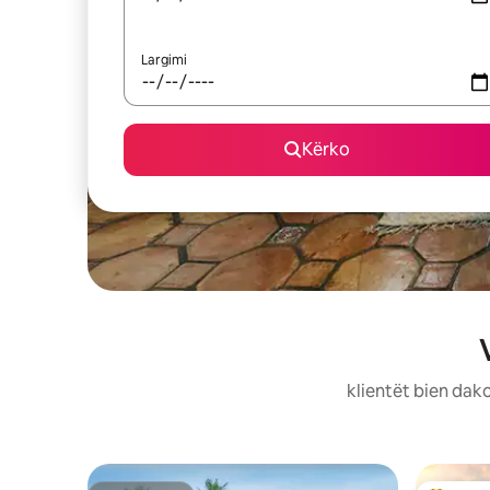
Largimi
Kërko
klientët bien dako