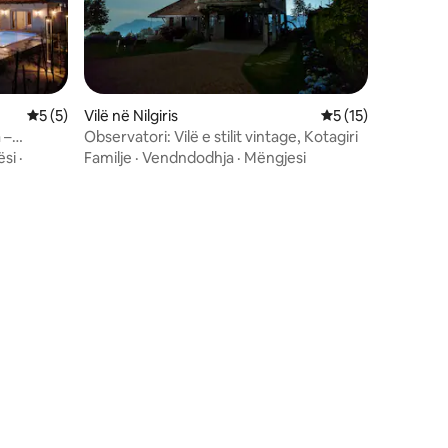
Vlerësimi mesatar 5 nga 5, 5 vlerësime
5 (5)
Vilë në Nilgiris
Vlerësimi mesatar 
5 (15)
 –
Observatori: Vilë e stilit vintage, Kotagiri
ësi
·
Familje
·
Vendndodhja
·
Mëngjesi