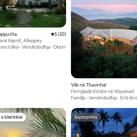
lappuzha
Vlerësimi mesatar 5 nga 5, 20 vlerësime
5 (20)
në liqenit, Alleppey
 nga 5, 10 vlerësime
mim/cilësi
·
Vendndodhja
·
Oborr
Vilë në Thavinhal
Fernglade Estate në Wayanad
Familje
·
Vendndodhja
·
Si të lë
 e klientëve
Superpritës
 e klientëve
Superpritës