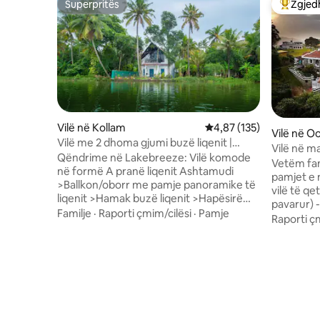
Superpritës
Zgjedh
Superpritës
Më të mi
Vilë në Kollam
Vlerësimi mesatar 4,87 
4,87 (135)
Vilë në O
Vilë me 2 dhoma gjumi buzë liqenit |
Vilë në ma
Verandë me strukturë trekëndore |
Qëndrime në Lakebreeze: Vilë komode
Vetëm familjet Relakso
Barbekju | Hamak
në formë A pranë liqenit Ashtamudi
pamjet e 
>Ballkon/oborr me pamje panoramike të
vilë të qe
liqenit >Hamak buzë liqenit >Hapësirë
pavarur) -
pune + Wi-Fi 100 Mbps >Komplete çaji
Familje
·
Raporti çmim/cilësi
·
Pamje
dhe vende
Raporti ç
dhe kafeje > Krevate me ajër të
rrezes 2 deri 
kondicionuar me shtroja dhe artikuj
furnizime
tualeti premium (vetëm banjë) >Kuzhinë
çaji bukë
e plotë me artikuj bazë, skarë (me
USHQIMI; 
pagesë) >Mëngjes falas Kerala
që kemi -Mund të porositësh nga menuja
>Kujdestar në dispozicion >Inverter
dhe ushqim
(drita/ventilatorë) >Parkim falas jashtë
dorëzohet -Kemi kujdestar pë