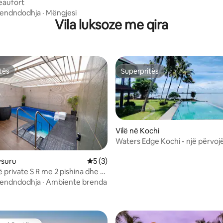
eaufort
endndodhja
·
Mëngjesi
Vila luksoze me qira
tës
Superpritës
tës
Superpritës
Vilë në Kochi
Waters Edge Kochi - një përvoj
 nga 5, 31 vlerësime
ysuru
Vlerësimi mesatar 5 nga 5, 3 vlerësime
5 (3)
 private S R me 2 pishina dhe 2
endndodhja
·
Ambiente brenda