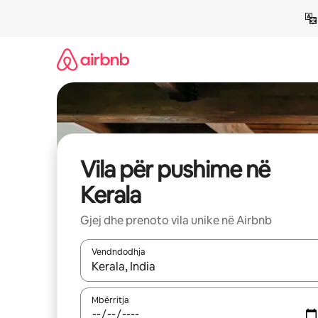
Kalo
te
përmbajtja
Vila për pushime në
Kerala
Gjej dhe prenoto vila unike në Airbnb
Vendndodhja
Kur rezultatet të jenë të disponueshme, lëviz me 
Mbërritja