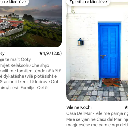
ja e klientëve
Zgjedhja e klientëve
rat e zgjedhjeve të klientëve
Zgjedhja e klientëve
nga 5, 135 vlerësime
oty
Vlerësimi mesatar 4,97 nga 5, 235 vlerësime
4,97 (235)
jë të malit Ooty
hu dhe shijo
malit me familjen tënde në këtë
të dykatëshe (vilë plotësisht e
Stacioni i trenit të lodrave Ooty
t kryesore turistike brenda
mim/cilësi
·
Familje
·
Qetësi
në 4 km Kuzhina ka
 për të bërë makarona kafeje
 dhe ushqim për foshnja
Vilë në Kochi
V
Ushqimi të gjitha alternativat
Casa Del Mar - Vilë me pamje n
Mirë se vjen në Casa del Mar, një
i i përgatitur në shtëpi do të
magjepsëse me pamje nga deti
r të