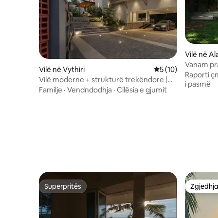
Vilë në A
Vanam pra
Vilë në Vythiri
Vlerësimi mesatar 5
5 (10)
Raporti ç
Vilë moderne + strukturë trekëndore |
i pasmë
Pishinë e pafundme - Casa Maya
Familje
·
Vendndodhja
·
Cilësia e gjumit
Superpritës
Zgjedhja
Superpritës
Zgjedhja