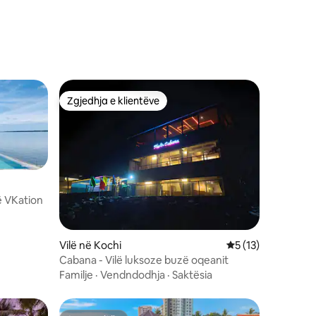
Zgjedhja e klientëve
Zgjedhja e klientëve
ë VKation
Vilë në Kochi
Vlerësimi mesatar 
5 (13)
Cabana - Vilë luksoze buzë oqeanit
Familje
·
Vendndodhja
·
Saktësia