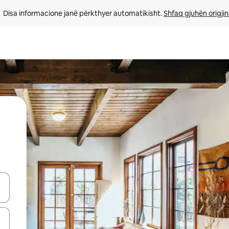
Disa informacione janë përkthyer automatikisht. 
Shfaq gjuhën origjin
butonat e shigjetave lart e poshtë ose eksploro duke prekur ose duke l