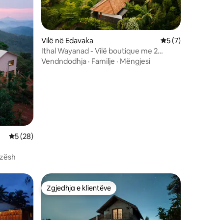
Vilë në Edavaka
Vlerësimi mesatar
5 (7)
Ithal Wayanad - Vilë boutique me 2
dhoma gjumi
Vendndodhja
·
Familje
·
Mëngjesi
Vlerësimi mesatar 5 nga 5, 28 vlerësime
5 (28)
vizësh
Zgjedhja e klientëve
Zgjedhja e klientëve