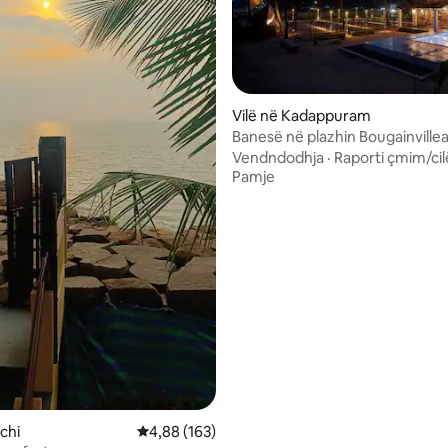
Vilë në Kadappuram
nga 5, 130 vlerësime
Banesë në plazhin Bougainvillea
Guruvayur – Chavakkad
Vendndodhja
·
Raporti çmim/cil
Pamje
chi
Vlerësimi mesatar 4,88 nga 5, 163 vlerësime
4,88 (163)