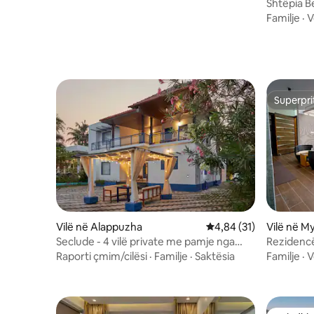
Shtëpia B
Familje
·
V
Superpri
Superpri
Vilë në Alappuzha
Vlerësimi mesatar 4,84
4,84 (31)
Vilë në M
Seclude - 4 vilë private me pamje nga
Rezidencë
liqeni BHK, Alleppey
xhakuzi
Raporti çmim/cilësi
·
Familje
·
Saktësia
Familje
·
V