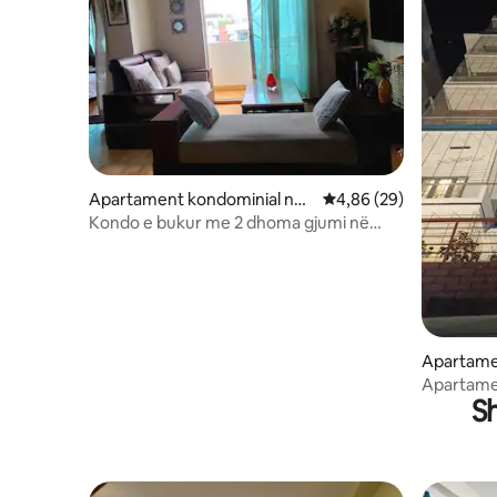
Apartament kondominial në
Vlerësimi mesatar 4,86
4,86 (29)
Dhaka
Kondo e bukur me 2 dhoma gjumi në
Mohplace} pur.
Apartame
Dhaka
Apartamen
S
dhoma gju