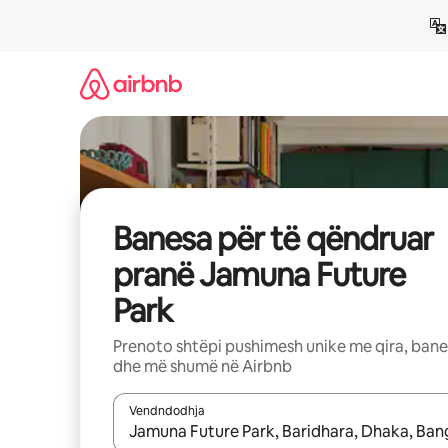
Kalo
te
përmbajtja
Banesa për të qëndruar
pranë Jamuna Future
Park
Prenoto shtëpi pushimesh unike me qira, ban
dhe më shumë në Airbnb
Vendndodhja
Kur rezultatet të jenë të disponueshme, lëviz me 