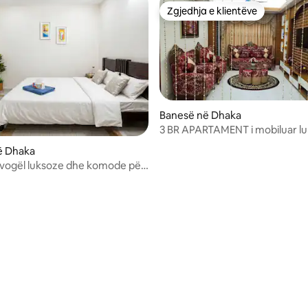
Zgjedhja e klientëve
Zgjedhja e klientëve
Banesë në Dhaka
3 BR APARTAMENT i mobiluar lu
në Uttara Sector 11
ë Dhaka
 nga 5, 26 vlerësime
vogël luksoze dhe komode për