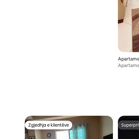
Apartame
ka
Apartamen
Gulshan-
Zgjedhja e klientëve
Superpri
Zgjedhja e klientëve
Superpri