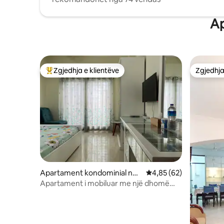
Ap
Zgjedhja e klientëve
Zgjedhja
Më të mirat e zgjedhjeve të klientëve
Zgjedhja
Apartament kondominial në
Vlerësimi mesatar 4,85
4,85 (62)
Dhaka
Apartament i mobiluar me një dhomë
gjumi më vete (A7)