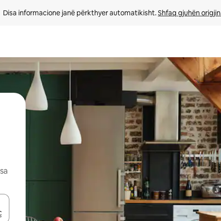
Disa informacione janë përkthyer automatikisht. 
Shfaq gjuhën origjin
esa
butonat e shigjetave lart e poshtë ose eksploro duke prekur ose duke l