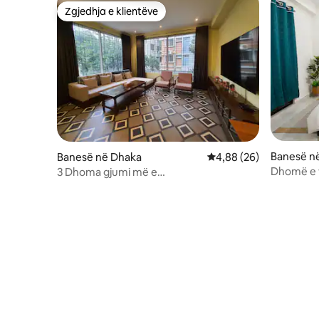
Zgjedhja e klientëve
Zgjedhja e klientëve
Banesë n
Banesë në Dhaka
Vlerësimi mesatar 4,88
4,88 (26)
Dhomë e 
3 Dhoma gjumi më e
çifte
gjelbër_Quite_Luxury