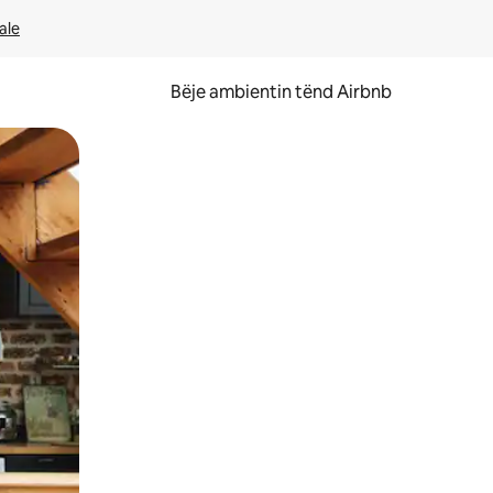
ale
Bëje ambientin tënd Airbnb
ëvizur ekranin.