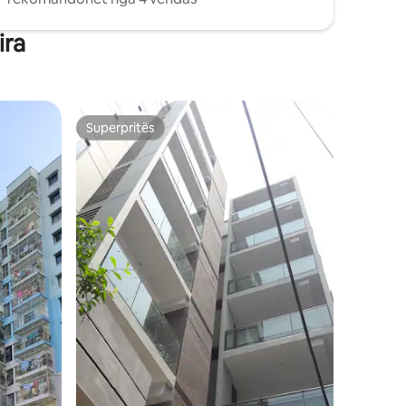
ira
Superpritës
Superpritës