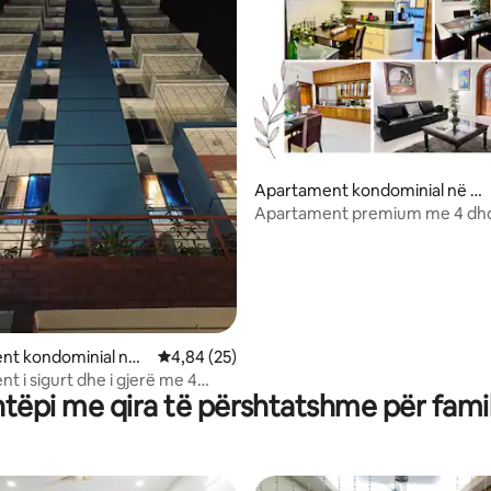
Apartament kondominial në D
 nga 5, 29 vlerësime
haka
Apartament premium me 4 dh
në Gulshan
nt kondominial në
Vlerësimi mesatar 4,84 nga 5, 25 vlerësime
4,84 (25)
t i sigurt dhe i gjerë me 4
htëpi me qira të përshtatshme për famil
mi me ajër të kondicionuar