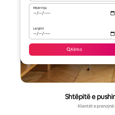
Mbërritja
Largimi
Kërko
Shtëpitë e pushi
Klientët e pranojnë