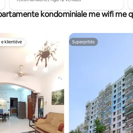
artamente kondominiale me wifi me q
 e klientëve
Superpritës
 e klientëve
Superpritës
 nga 5, 62 vlerësime