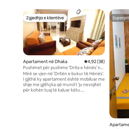
Zgjedhja e klientëve
Superpri
Zgjedhja e klientëve
Superpri
Apartament në Dhaka
Vlerësimi mesatar 4,92
4,92 (38)
Pushimet për pushime ‘Drita e hënës’ në
Bashundhara
Mirë se vjen në 'Dritën e bukur të Hënës’.
I gjithë ky apartament është mobiluar me
shije me gjithçka që mund t 'ju nevojitet
për kohën tuaj të kaluar këtu.
Apartamenti ka tre dhoma gjumi AC me
3 ballkon të veçantë, tre banjo për një
familje. Kuzhina është e pajisur plotësisht
me të gjitha enët e gatimit. Dhoma e
ndenjjes është e pajisur me divane
çlodhëse për të parë televizor me lidhje
Apartame
kabllore. Dhoma e ngrënies është