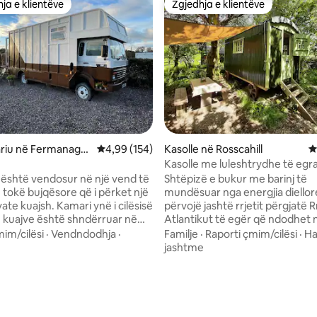
ja e klientëve
Zgjedhja e klientëve
rat e zgjedhjeve të klientëve
Zgjedhja e klientëve
ariu në Fermanagh
Vlerësimi mesatar 4,99 nga 5, 154 vlerësime
4,99 (154)
Kasolle në Rosscahill
V
gh
Kasolle me luleshtrydhe të egr
me vaskë me ujë të ngrohtë
është vendosur në një vend të
Shtëpizë e bukur me barinj të
 tokë bujqësore që i përket një
mundësuar nga energjia diellor
ate kuajsh. Kamari ynë i cilësisë
përvojë jashtë rrjetit përgjatë 
ë kuajve është shndërruar në
Atlantikut të egër që ndodhet 
irë komode luksoze dhe
bujqësore Connemara, që gjen
mim/cilësi
·
Vendndodhja
·
Familje
·
Raporti çmim/cilësi
·
Ha
 Ajo gëzon pamje të tokës
minuta nga qyteti Galway dhe 
jashtme
 rurale Fermanagh dhe malit
nga Oughterard dhe Lough Corrib. F
nga 5, 610 vlerësime
Meqenëse është në një pronë
3 me një krevat dopio dhe një k
uajsh, kjo çon në mundësinë e
Kuzhinë me ujë të rrjedhshëm
 qira të një stalle dhe sjelljen e
pianurë me gaz, gropë e veçan
 të kuajve për të shijuar
zjarri/zonë BBQ dhe jashtë me t