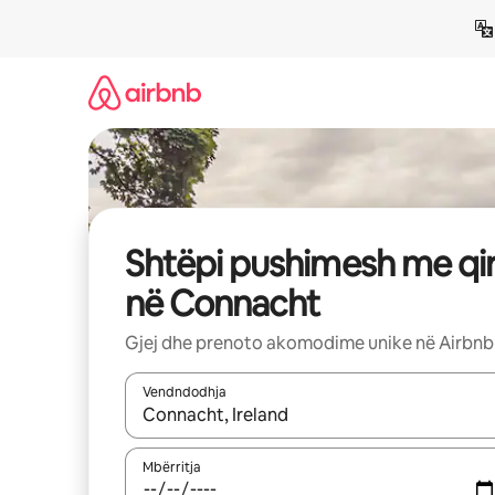
Kalo
te
përmbajtja
Shtëpi pushimesh me qi
në Connacht
Gjej dhe prenoto akomodime unike në Airbnb
Vendndodhja
Kur rezultatet të jenë të disponueshme, lëviz me 
Mbërritja