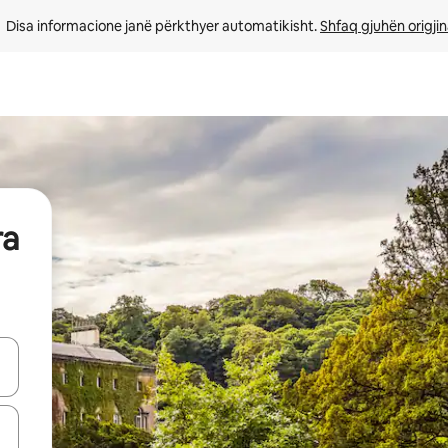
Disa informacione janë përkthyer automatikisht. 
Shfaq gjuhën origjin
ra
butonat e shigjetave lart e poshtë ose eksploro duke prekur ose duke l