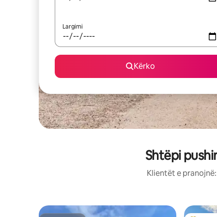
Largimi
Kërko
Shtëpi push
Klientët e pranojnë