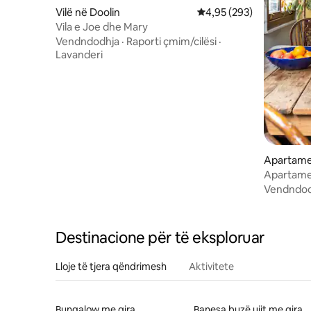
Vilë në Doolin
Vlerësimi mesatar 4,95 
4,95 (293)
Vila e Joe dhe Mary
Vendndodhja
·
Raporti çmim/cilësi
·
Lavanderi
Apartame
Apartamen
Grocer Or
Vendndod
Destinacione për të eksploruar
Lloje të tjera qëndrimesh
Aktivitete
Bungalow me qira
Banesa buzë ujit me qira