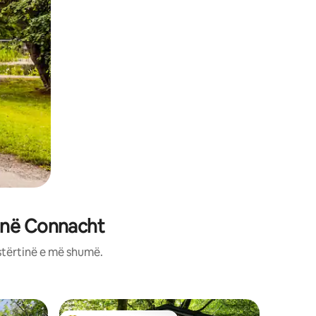
 në Connacht
stërtinë e më shumë.
Apartame