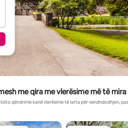
imesh me qira me vlerësime më të mira
: këto qëndrime kanë vlerësime të larta për vendndodhjen, pa