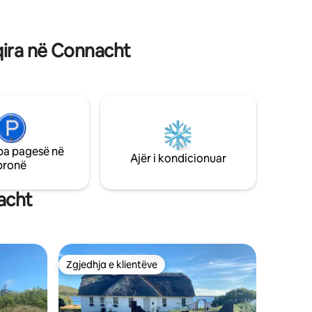
Ka një
PRONARIN E TYRE
en e
ithashtu
qira në Connacht
pa pagesë në
Ajër i kondicionuar
pronë
acht
Zgjedhja e klientëve
entëve
Zgjedhja e klientëve