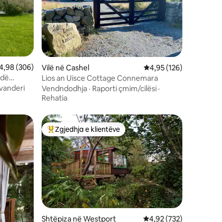
lerësimi mesatar 4,98 nga 5, 306 vlerësime
4,98 (306)
Vilë në Cashel
Vlerësimi mesatar 4,95
4,95 (126)
ndë
Lios an Uisce Cottage Connemara
vanderi
Vendndodhja
·
Raporti çmim/cilësi
·
Rehatia
Zgjedhja e klientëve
Më të mirat e zgjedhjeve të klientëve
Shtëpiza në Westport
Vlerësimi mesatar 4,92
4,92 (732)