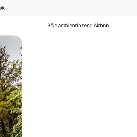
ale
Bëje ambientin tënd Airbnb
ëvizur ekranin.