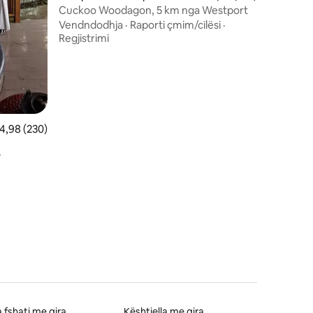
Cuckoo Woodagon, 5 km nga Westport
Vendndodhja
·
Raporti çmim/cilësi
·
Regjistrimi
lerësimi mesatar 4,98 nga 5, 230 vlerësime
4,98 (230)
V
a fshati me qira
Kështjella me qira