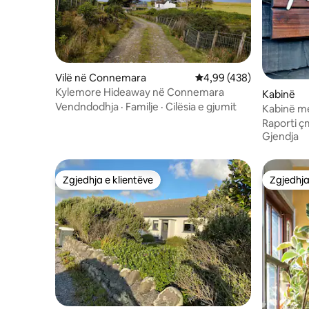
Vilë në Connemara
Vlerësimi mesatar 4,99 
4,99 (438)
Kylemore Hideaway në Connemara
Kabinë
Vendndodhja
·
Familje
·
Cilësia e gjumit
Kabinë me
Raporti ç
Gjendja
Zgjedhja e klientëve
Zgjedhja
Zgjedhja e klientëve
Zgjedhja