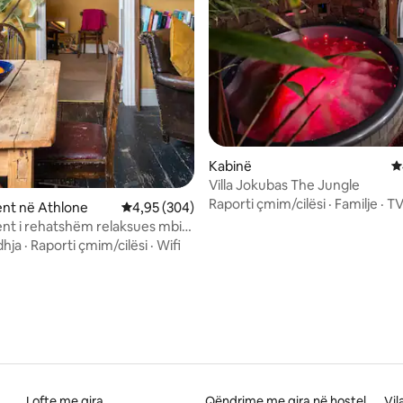
nga 5, 293 vlerësime
Kabinë
V
Villa Jokubas The Jungle
Raporti çmim/cilësi
·
Familje
·
T
nt në Athlone
Vlerësimi mesatar 4,95 nga 5, 304 vlerësime
4,95 (304)
t i rehatshëm relaksues mbi
ganik.
hja
·
Raporti çmim/cilësi
·
Wifi
Lofte me qira
Qëndrime me qira në hostel
Vil