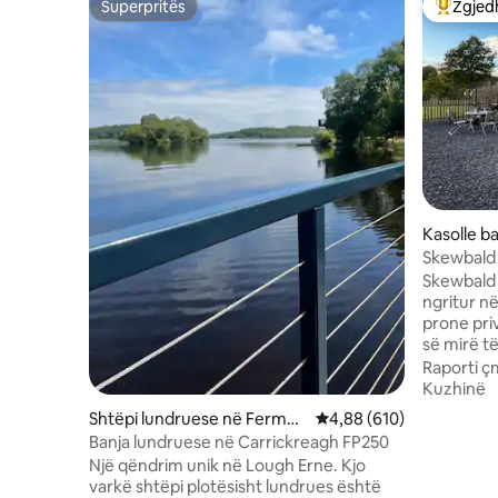
Superpritës
Zgjedh
Superpritës
Më të mi
Kasolle b
and Oma
Skewbald
Skewbald 
ngritur në
prone priv
së mirë t
një hapës
Raporti ç
paqësore.
Kuzhinë
bujqësore
Shtëpi lundruese në Ferman
Vlerësimi mesatar 4,88 
4,88 (610)
Cuilagh. 
agh and Omagh
Banja lundruese në Carrickreagh FP250
private k
Një qëndrim unik në Lough Erne. Kjo
marrjes me
varkë shtëpi plotësisht lundrues është
mikut tuaj