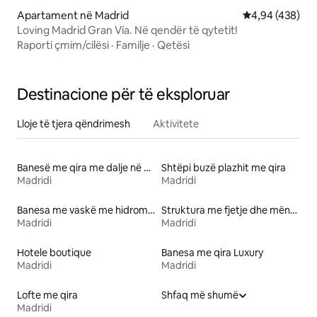
Apartament në Madrid
Vlerësimi mesa
4,94 (438)
Loving Madrid Gran Vía. Në qendër të qytetit!
Raporti çmim/cilësi
·
Familje
·
Qetësi
Destinacione për të eksploruar
Lloje të tjera qëndrimesh
Aktivitete
Banesë me qira me dalje në plazh
Shtëpi buzë plazhit me qira
Madridi
Madridi
Banesa me vaskë me hidromasazh me qira
Struktura me fjetje dhe mëngjes
Madridi
Madridi
Hotele boutique
Banesa me qira Luxury
Madridi
Madridi
Lofte me qira
Shfaq më shumë
Madridi