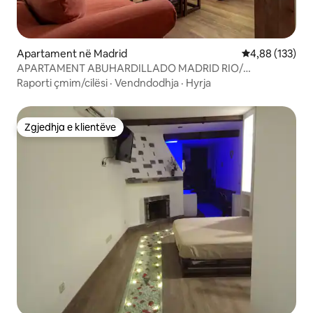
Apartament në Madrid
Vlerësimi mesa
4,88 (133)
APARTAMENT ABUHARDILLADO MADRID RIO/
MATADERO WIFI
Raporti çmim/cilësi
·
Vendndodhja
·
Hyrja
Zgjedhja e klientëve
Zgjedhja e klientëve