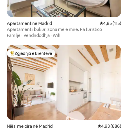
Apartament në Madrid
Vlerësimi mesa
4,85 (115)
Apartament i bukur, zona më e mirë. Pa turistico
Familje
·
Vendndodhja
·
Wifi
Zgjedhja e klientëve
Më të mirat e zgjedhjeve të klientëve
Njësi me qira në Madrid
Vlerësimi mesat
4,93 (886)