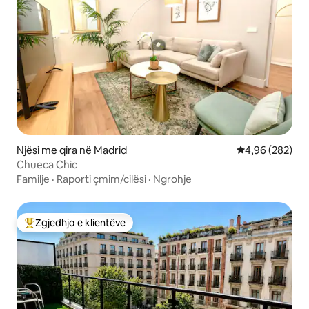
Njësi me qira në Madrid
Vlerësimi mesa
4,96 (282)
Chueca Chic
Familje
·
Raporti çmim/cilësi
·
Ngrohje
Zgjedhja e klientëve
Më të mirat e zgjedhjeve të klientëve