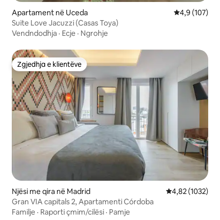
Apartament në Uceda
Vlerësimi mes
4,9 (107)
Suite Love Jacuzzi (Casas Toya)
Vendndodhja
·
Ecje
·
Ngrohje
Zgjedhja e klientëve
Zgjedhja e klientëve
Njësi me qira në Madrid
Vlerësimi mesat
4,82 (1032)
Gran VIA capitals 2, Apartamenti Córdoba
Familje
·
Raporti çmim/cilësi
·
Pamje