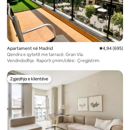
Apartament në Madrid
Vlerësimi mesat
4,94 (695)
Qendra e qytetit me tarracë. Gran Vía.
Vendndodhja
·
Raporti çmim/cilësi
·
Çregjistrim
Zgjedhja e klientëve
Zgjedhja e klientëve