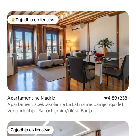
Zgjedhja e klientëve
Më të mirat e zgjedhjeve të klientëve
Apartament në Madrid
Vlerësimi mesa
4,89 (238)
Apartament spektakolar në La Latina me pamje nga deti
Vendndodhja
·
Raporti çmim/cilësi
·
Banja
Zgjedhja e klientëve
Zgjedhja e klientëve