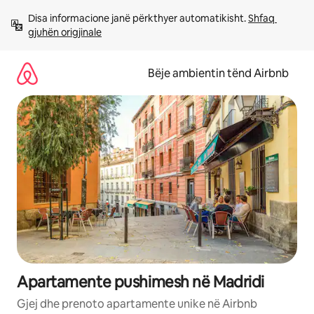
Kalo
Disa informacione janë përkthyer automatikisht. 
Shfaq 
te
gjuhën origjinale
përmbajtja
Bëje ambientin tënd Airbnb
Apartamente pushimesh në Madridi
Gjej dhe prenoto apartamente unike në Airbnb