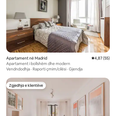
Apartament në Madrid
Vlerësimi mes
4,87 (55)
Apartament i bollshëm dhe modern
Vendndodhja
·
Raporti çmim/cilësi
·
Gjendja
Zgjedhja e klientëve
Zgjedhja e klientëve