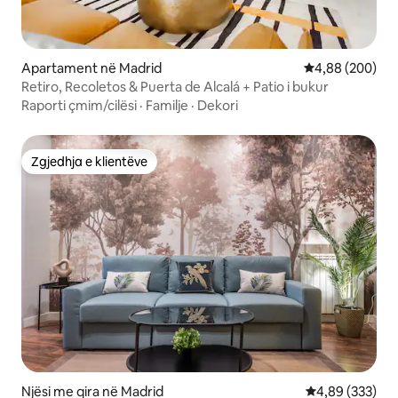
Apartament në Madrid
Vlerësimi mesat
4,88 (200)
Retiro, Recoletos & Puerta de Alcalá + Patio i bukur
Raporti çmim/cilësi
·
Familje
·
Dekori
Zgjedhja e klientëve
Zgjedhja e klientëve
Njësi me qira në Madrid
Vlerësimi mesa
4,89 (333)