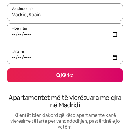
Vendndodhja
Kur rezultatet të jenë të disponueshme, lëviz me butonat e shig
Mbërritja
Largimi
Kërko
Apartamentet më të vlerësuara me qira
në Madridi
Klientët bien dakord që këto apartamente kanë
vlerësime të larta për vendndodhjen, pastërtinë e jo
vetëm.