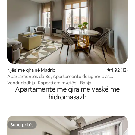
Njësi me qira në Madrid
Vlerësimi mes
4,92 (13)
Apartamentos de Be, Apartamento designer blas...
Vendndodhja
·
Raporti çmim/cilësi
·
Banja
Apartamente me qira me vaskë me
hidromasazh
Superpritës
Superpritës