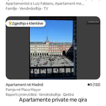
Apartamentet e Luiz Fabiano, Apartament me...
Familje
·
Vendndodhja
·
TV
Zgjedhja e klientëve
Më të mirat e zgjedhjeve të klientëve
Apartament në Madrid
Vlerësimi m
5 (132)
Pamja në Plaza Mayor
Raporti çmim/cilësi
·
Vendndodhja
·
Qetësi
Apartamente private me qira