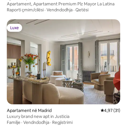
Apartament, Apartament Premium Plz Mayor La Latina
Raporti çmim/cilësi
·
Vendndodhja
·
Qetësi
Luxe
Luxe
Apartament në Madrid
Vlerësimi mes
4,97 (31)
Luxury brand new apt in Justicia
Familje
·
Vendndodhja
·
Regjistrimi