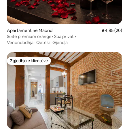
Apartament në Madrid
Vlerësimi mes
4,85 (20)
Suite premium orange• Spa privat •
Vendndodhja
·
Qetësi
·
Gjendja
Zgjedhja e klientëve
Zgjedhja e klientëve