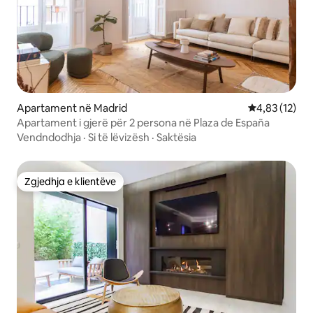
Apartament në Madrid
Vlerësimi mes
4,83 (12)
Apartament i gjerë për 2 persona në Plaza de España
Vendndodhja
·
Si të lëvizësh
·
Saktësia
Zgjedhja e klientëve
Zgjedhja e klientëve