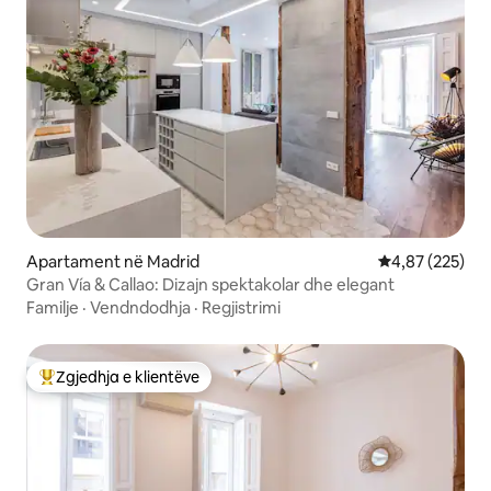
Apartament në Madrid
Vlerësimi mesa
4,87 (225)
Gran Vía & Callao: Dizajn spektakolar dhe elegant
Familje
·
Vendndodhja
·
Regjistrimi
Zgjedhja e klientëve
Më të mirat e zgjedhjeve të klientëve