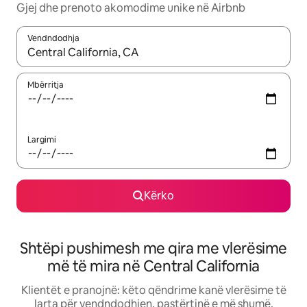
Gjej dhe prenoto akomodime unike në Airbnb
Vendndodhja
Kur rezultatet të jenë të disponueshme, lëviz me butonat e shig
Mbërritja
Largimi
Kërko
Shtëpi pushimesh me qira me vlerësime
më të mira në Central California
Klientët e pranojnë: këto qëndrime kanë vlerësime të
larta për vendndodhjen, pastërtinë e më shumë.