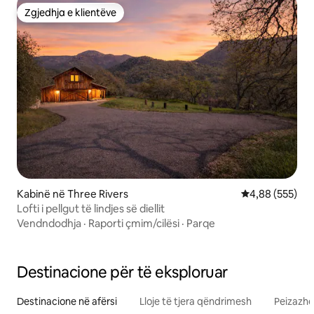
Zgjedhja e klientëve
Zgjedhja e klientëve
Kabinë në Three Rivers
Vlerësimi mesa
4,88 (555)
Lofti i pellgut të lindjes së diellit
Vendndodhja
·
Raporti çmim/cilësi
·
Parqe
Destinacione për të eksploruar
Destinacione në afërsi
Lloje të tjera qëndrimesh
Peizazhe