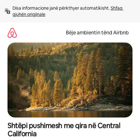
Kalo
Disa informacione janë përkthyer automatikisht. 
Shfaq 
te
gjuhën origjinale
përmbajtja
Bëje ambientin tënd Airbnb
Shtëpi pushimesh me qira në Central
California