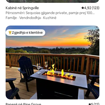
Kabinë në Springville
Vlerësimi mesa
4,92 (123)
Përsosmëri: Sequoias gjigande private, pamje prej 100
miljesh
Familje
·
Vendndodhja
·
Kuzhinë
Zgjedhja e klientëve
Më të mirat e zgjedhjeve të klientëve
Banesë në Pine Grove
Vlerësimi 
5 (12)