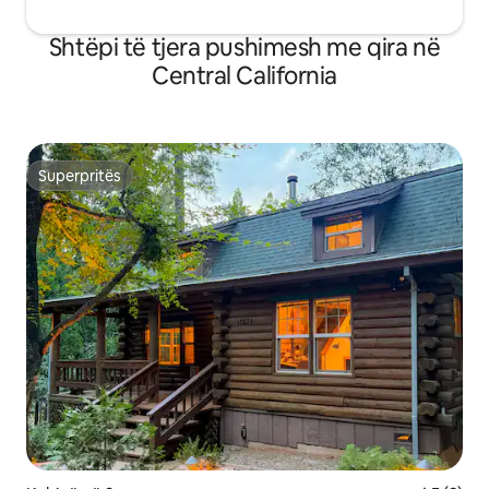
Shtëpi të tjera pushimesh me qira në
Central California
Superpritës
Superpritës