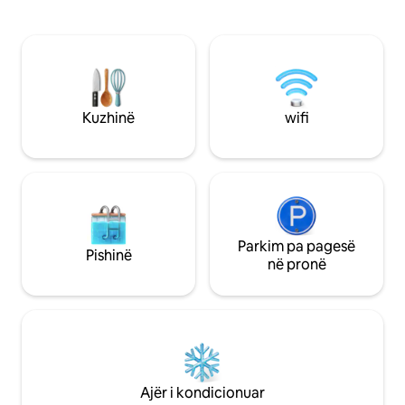
gropë zjarri, dush në natyrë, wifi të
mili kalon nëpër p
shpejtë dhe atmosferën më të bukur të
mundësi për zhytje
cilësisë së mirë. Ka krevat dopio
ftohtë, not dhe ne
"queen", divan tek, banjë të brendshme,
kthjellët të Sierra-s. NUK LEJO
a/c & ngrohje, frigorifer, sobë, të gjitha
VIZITORË NËN 18 
mjetet e kuzhinës. Argëtim pa fund për t
'u çlodhur!
Kuzhinë
wifi
Parkim pa pagesë
Pishinë
në pronë
Ajër i kondicionuar