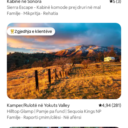
Kabinë në Sonora
Vlerësimi
5 (3)
Sierra Escape - Kabinë komode prej druri në mal
Familje
·
Mikpritja
·
Rehatia
Zgjedhja e klientëve
Më të mirat e zgjedhjeve të klientëve
Kamper/Rulotë në Yokuts Valley
Vlerësimi mesa
4,94 (281)
Hilltop Glamp | Pamje pa fund | Sequoia Kings NP
Familje
·
Raporti çmim/cilësi
·
Në afërsi