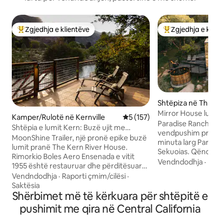
Zgjedhja e klientëve
Zgjedhja e klie
Më të mirat e zgjedhjeve të klientëve
Më të mirat e zgj
Shtëpiza në Three
Mirror House lukso
Kamper/Rulotë në Kernville
Vlerësimi mesatar 5 nga 5, 1
5 (157)
me hidromasazh (S
Paradise Ranch Inn
Shtëpia e lumit Kern: Buzë ujit me
vendpushim privat
rimorkio MoonShine
MoonShine Trailer, një pronë epike buzë
minuta larg Parku
lumit pranë The Kern River House.
Sekuoias. Qëndro 
Rimorkio Boles Aero Ensenada e vitit
dizajn të avancua
Vendndodhja
·
Rap
1955 është restauruar dhe përditësuar
hidromasazh ose 
me dashuri. Shtëpia e saj e përhershme
Vendndodhja
·
Raporti çmim/cilësi
·
glamping të vendo
në një vend të bukur të lumit Kern, në
Saktësia
peizazhi piktoresk 
jug të Big Daddy Rapids. Buzë ujit privat
Shërbimet më të kërkuara për shtëpitë e
zjarri, saunën, ga
me qasje në lumë, vaskë me
pushimit me qira në Central California
furra pice dhe skar
hidromasazh, verandë, barbekju me gaz,
ajrin e pastër të ma