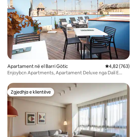
Apartament në el Barri Gòtic
Vlerësimi mesa
4,82 (763)
Enjoybcn Apartments, Apartament Deluxe nga Dalí E...
Zgjedhja e klientëve
Zgjedhja e klientëve