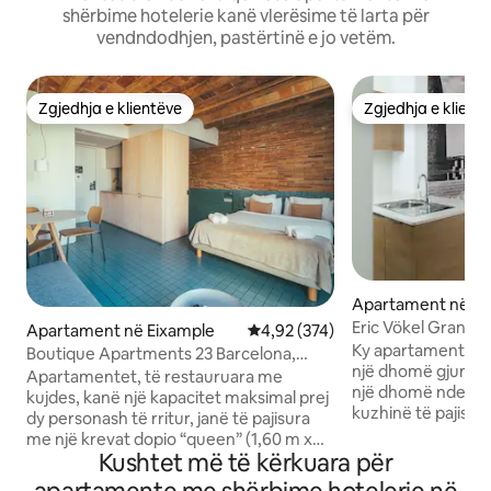
shërbime hotelerie kanë vlerësime të larta për
vendndodhjen, pastërtinë e jo vetëm.
Zgjedhja e klientëve
Zgjedhja e klient
Zgjedhja e klientëve
Zgjedhja e klient
Apartament në Ei
Eric Vökel Gran Ví
Apartament në Eixample
Vlerësimi mesatar 4,92 nga 5, 3
4,92 (374)
vendndodhje qendr
Ky apartament me 
Boutique Apartments 23 Barcelona,
një dhomë gjumi d
apartament me krevat dopio "Queen"
Apartamentet, të restauruara me
një dhomë ndenjjej
kujdes, kanë një kapacitet maksimal prej
kuzhinë të pajisur 
dy personash të rritur, janë të pajisura
banjë. Me pak fjalë
me një krevat dopio “queen” (1,60 m x
duhet për t 'u ndie
Kushtet më të kërkuara për
2,00 m) dhe një divan. Dritaret e mëdha
Kapaciteti maksima
lejojnë hyrjen e dritës natyrale në një