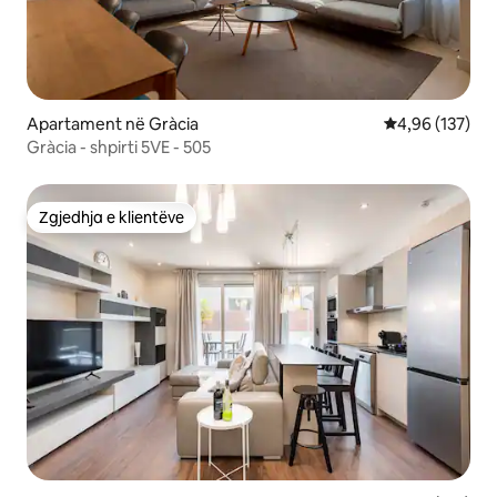
Apartament në Gràcia
Vlerësimi mesa
4,96 (137)
Gràcia - shpirti 5VE - 505
Zgjedhja e klientëve
Zgjedhja e klientëve