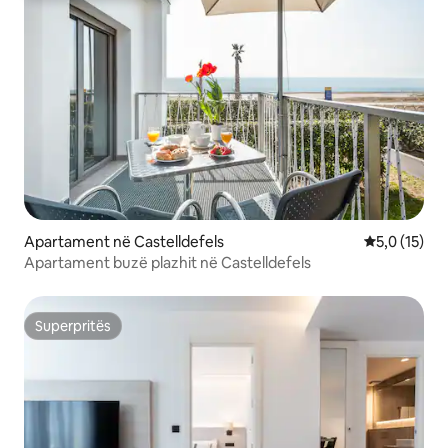
Apartament në Castelldefels
Vlerësimi me
5,0 (15)
Apartament buzë plazhit në Castelldefels
Superpritës
Superpritës