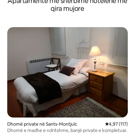
Apartamente me shërbime hotelerie me
qira mujore
Dhomë private në Sants-Montjuïc
Vlerësimi mesa
4,97 (117)
Dhomë e madhe e ndritshme, banjë private e kompletuar.