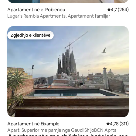
Apartament në el Poblenou
Vlerësimi mes
4,7 (264)
Lugaris Rambla Apartments, Apartament familjar
Zgjedhja e klientëve
Zgjedhja e klientëve
Apartament në Eixample
Vlerësimi mesa
4,78 (311)
Apart. Superior me pamje nga Gaudi ShijoBCN Aprts