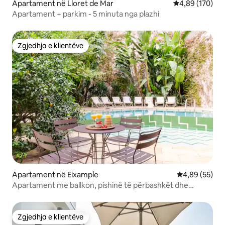
Apartament në Lloret de Mar
Vlerësimi mesa
4,89 (170)
Apartament + parkim - 5 minuta nga plazhi
Zgjedhja e klientëve
Zgjedhja e klientëve
Apartament në Eixample
Vlerësimi mes
4,89 (55)
Apartament me ballkon, pishinë të përbashkët dhe
kopsht
Zgjedhja e klientëve
Zgjedhja e klientëve