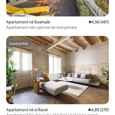
Apartament në Eixample
Vlerësimi mesa
4,96 (481)
Apartament nën çati me tarracë private
Superpritës
Superpritës
Apartament në el Raval
Vlerësimi mesa
4,89 (279)