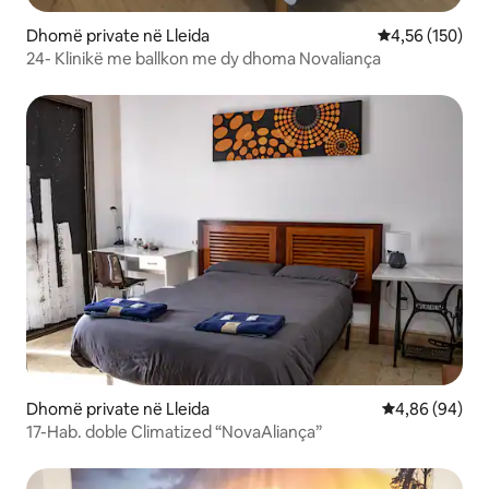
Dhomë private në Lleida
Vlerësimi mesa
4,56 (150)
24- Klinikë me ballkon me dy dhoma Novaliança
Dhomë private në Lleida
Vlerësimi mes
4,86 (94)
17-Hab. doble Climatized “NovaAliança”