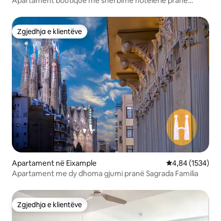
Apartament boutique me shërbime hotelerie pranë
Ramblas
Zgjedhja e klientëve
Zgjedhja e klientëve
Apartament në Eixample
Vlerësimi mesat
4,84 (1534)
Apartament me dy dhoma gjumi pranë Sagrada Familia
Zgjedhja e klientëve
Zgjedhja e klientëve