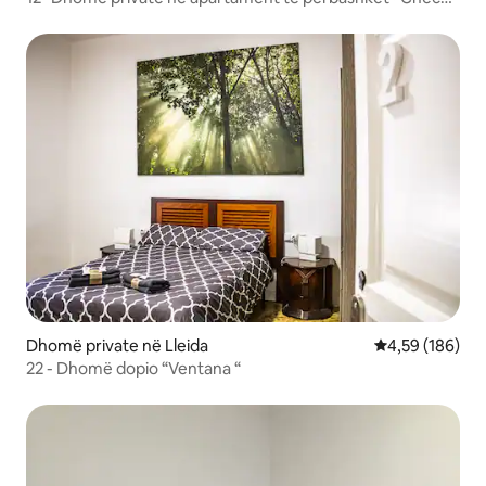
in 17:00
Dhomë private në Lleida
Vlerësimi mesa
4,59 (186)
22 - Dhomë dopio “Ventana “