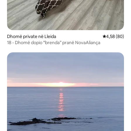
Dhomë private në Lleida
Vlerësimi mes
4,58 (80)
18 - Dhomë dopio “brenda” pranë NovaAliança