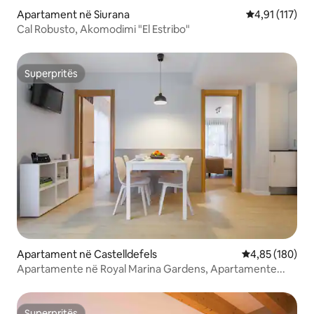
Apartament në Siurana
Vlerësimi mesa
4,91 (117)
Cal Robusto, Akomodimi "El Estribo"
Superpritës
Superpritës
Apartament në Castelldefels
Vlerësimi mesa
4,85 (180)
Apartamente në Royal Marina Gardens, Apartamente...
Superpritës