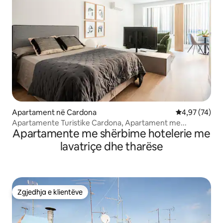
Apartament në Cardona
Vlerësimi mes
4,97 (74)
Apartamente Turistike Cardona, Apartament me...
Apartamente me shërbime hotelerie me
lavatriçe dhe tharëse
Zgjedhja e klientëve
Zgjedhja e klientëve