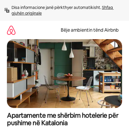
Kalo
Disa informacione janë përkthyer automatikisht. 
Shfaq 
te
gjuhën origjinale
përmbajtja
Bëje ambientin tënd Airbnb
Apartamente me shërbim hotelerie për
pushime në Katalonia