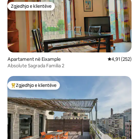
Zgjedhja e klientëve
Zgjedhja e klientëve
Apartament në Eixample
Vlerësimi mesa
4,91 (252)
Absolute Sagrada Familia 2
Zgjedhja e klientëve
Më të mirat e zgjedhjeve të klientëve