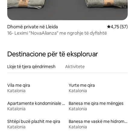
Dhomë private në Lleida
Vlerësimi mes
4,75 (57)
16- Leximi "NovaAlianza" me ngrohje të dyfishtë
Destinacione për të eksploruar
Lloje të tjera qëndrimesh
Aktivitete
Vila me qira
Yurte me qira
Katalonia
Katalonia
Apartamente kondominiale me qira
Banesa me qira me mëngjes
Katalonia
Katalonia
Shtëpi buzë plazhit me qira
Banesa me vaskë me hidromasazh me qira
Katalonia
Katalonia