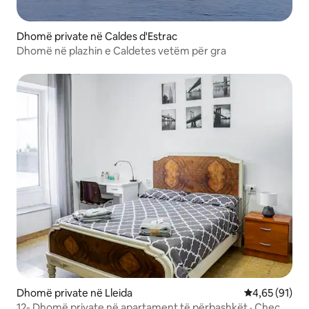
Dhomë private në Caldes d'Estrac
Dhomë në plazhin e Caldetes vetëm për gra
Dhomë private në Lleida
Vlerësimi mes
4,65 (91)
12- Dhomë private në apartament të përbashkët · Check-