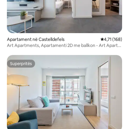
Apartament në Castelldefels
Vlerësimi mesa
4,71 (168)
Art Apartments, Apartamenti 2D me ballkon - Art Apart...
Superpritës
Superpritës