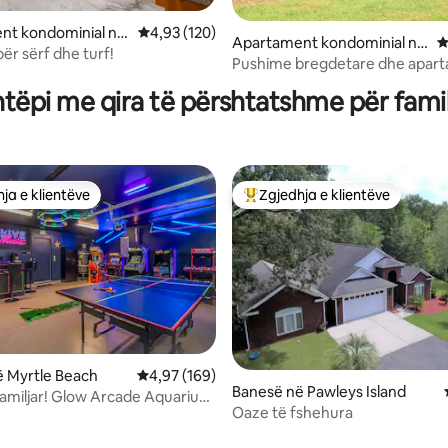
nt kondominial në
Vlerësimi mesatar 4,93 nga 5, 120 vlerësime
4,93 (120)
Apartament kondominial në
V
sland
ër sërf dhe turf!
nga 5, 138 vlerësime
Pawleys Island
Pushime bregdetare dhe apar
kondominial për pushime në go
htëpi me qira të përshtatshme për famil
ja e klientëve
Zgjedhja e klientëve
rat e zgjedhjeve të klientëve
Më të mirat e zgjedhjeve të kli
 Myrtle Beach
Vlerësimi mesatar 4,97 nga 5, 169 vlerësime
4,97 (169)
Banesë në Pawleys Island
amiljar! Glow Arcade Aquarium
 nga 5, 13 vlerësime
Oaze të fshehura
to Beach