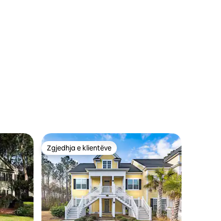
Zgjedhja e klientëve
entëve
Zgjedhja e klientëve