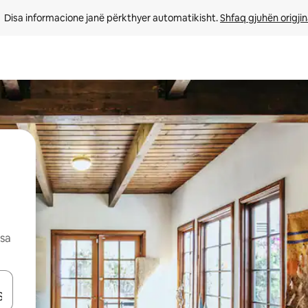
Disa informacione janë përkthyer automatikisht. 
Shfaq gjuhën origjin
esa
butonat e shigjetave lart e poshtë ose eksploro duke prekur ose duke l