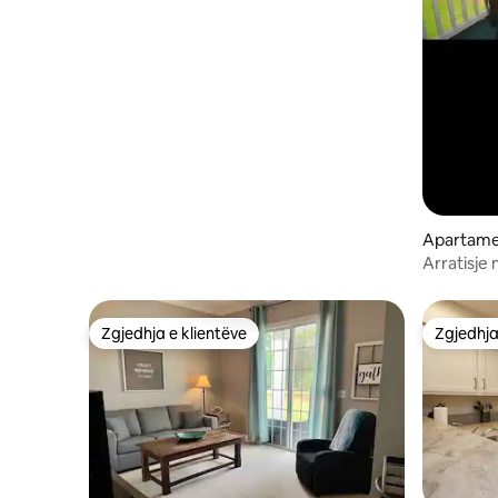
Apartame
Pawleys I
Arratisje
Zgjedhja e klientëve
Zgjedhja
Zgjedhja e klientëve
Zgjedhja