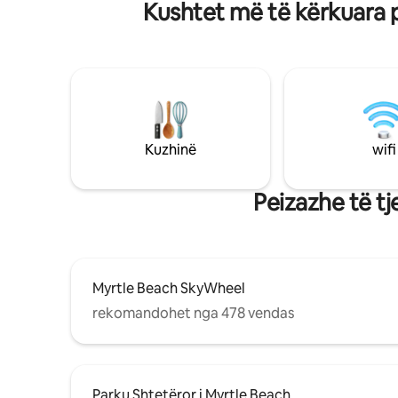
Kushtet më të kërkuara p
për t 'u çlodhur pas ditëve në kurs ose në
440 këmb
plazh. E vendosur vetëm 1.5 milje nga
përfshin 
plazhi dhe ecja e shkurtër deri në 18 deri
mrekullue
në klubin True Blue e bën atë ideal për
kajak ose 
fundjavat e golfit dhe udhëtimet
e qetë në
familjare. Komuniteti ka pishina me
shkurtër p
ngrohje, vaska me hidromasazh dhe
më e afër
fusha tenisi/turshi.
oqeanin.
Kuzhinë
wifi
Peizazhe të tj
Myrtle Beach SkyWheel
rekomandohet nga 478 vendas
Parku Shtetëror i Myrtle Beach