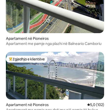
Apartament në Pioneiros
Apartament me pamje nga plazhi në Balneario Camboriu
Zgjedhja e klientëve
Më të mirat e zgjedhjeve të klientëve
Apartament në Pioneiros
Vlerësimi mes
5,0 (102)
Apartament me pamje nga deti me një pamje të bukur