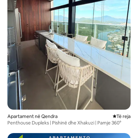
Apartament në Qendra
Vendqëndrim
Të reja
Penthouse Dupleks | Pishinë dhe Xhakuzi | Pamje 360°