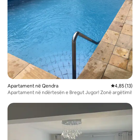
Apartament në Qendra
Vlerësimi mes
4,85 (13)
Apartament në ndërtesën e Bregut Jugor! Zonë argëtimi!