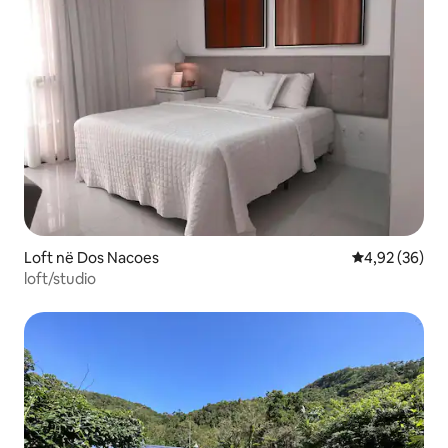
Loft në Dos Nacoes
Vlerësimi mes
4,92 (36)
loft/studio