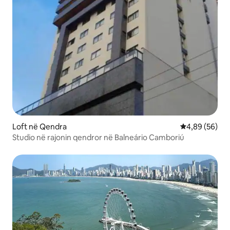
Loft në Qendra
Vlerësimi mes
4,89 (56)
Studio në rajonin qendror në Balneário Camboriú