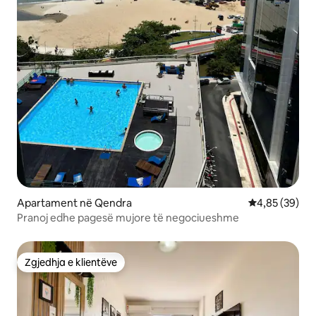
Apartament në Qendra
Vlerësimi mes
4,85 (39)
Pranoj edhe pagesë mujore të negociueshme
Zgjedhja e klientëve
Zgjedhja e klientëve