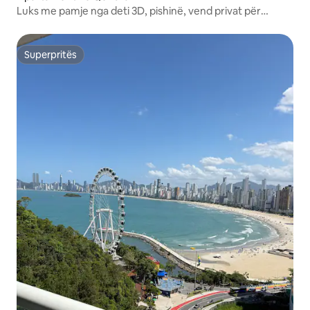
Luks me pamje nga deti 3D, pishinë, vend privat për
barbekju
Superpritës
Superpritës