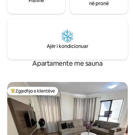
Pishinë
në pronë
Ajër i kondicionuar
Apartamente me sauna
Zgjedhja e klientëve
Më të mirat e zgjedhjeve të klientëve