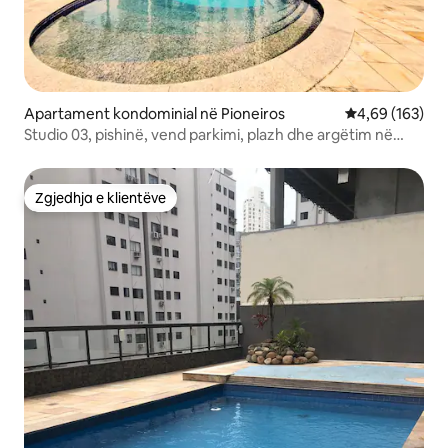
Apartament kondominial në Pioneiros
Vlerësimi mesa
4,69 (163)
Studio 03, pishinë, vend parkimi, plazh dhe argëtim në
këmbë
Zgjedhja e klientëve
Zgjedhja e klientëve