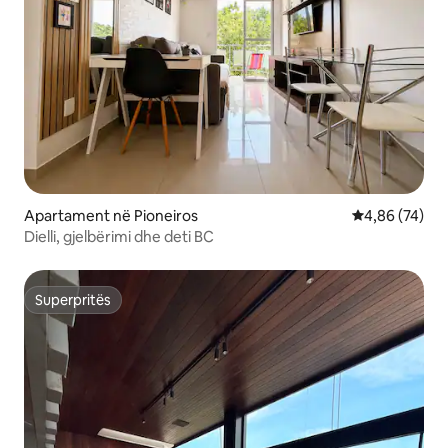
Apartament në Pioneiros
Vlerësimi mes
4,86 (74)
Dielli, gjelbërimi dhe deti BC
Superpritës
Superpritës