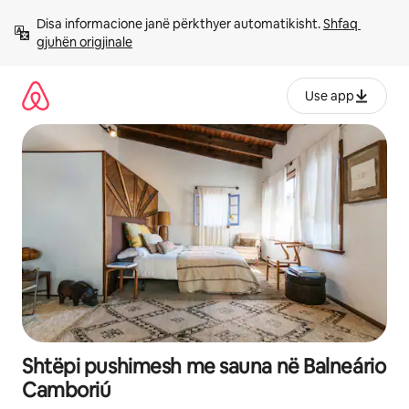
Kalo
Disa informacione janë përkthyer automatikisht. 
Shfaq 
te
gjuhën origjinale
përmbajtja
Use app
Shtëpi pushimesh me sauna në Balneário
Camboriú