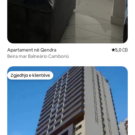
Apartament në Qendra
Vlerësimi m
5,0 (3)
Beira mar Balneário Camboriú
Zgjedhja e klientëve
Zgjedhja e klientëve