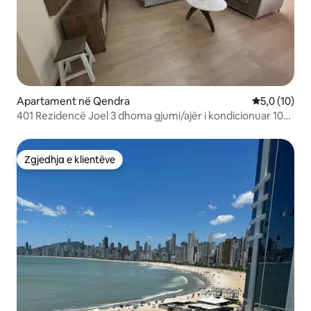
Apartament në Qendra
Vlerësimi me
5,0 (10)
401 Rezidencë Joel 3 dhoma gjumi/ajër i kondicionuar 10
persona me ashensor
Zgjedhja e klientëve
Zgjedhja e klientëve