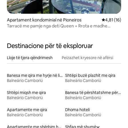
Apartament kondominial në Pioneiros
Vlerësimi mes
4,81 (16)
Tarracë me pamje nga deti Queen + Rrota e madhe
+Garazh
Destinacione për të eksploruar
Lloje të tjera qëndrimesh
Peizazhet kryesore në afërsi
Banesa me qira me hyrje në liqen
Shtëpi buzë plazhit me qira
Balneário Camboriú
Balneário Camboriú
Shtëpi miqsh me qira
Banesa të përshtatshme për familje me qira
Balneário Camboriú
Balneário Camboriú
Apartamente me qira
Dhoma hoteli
Balneário Camboriú
Balneário Camboriú
Apartamente me shërbim hotelerie me qira
Shfaq më shumë