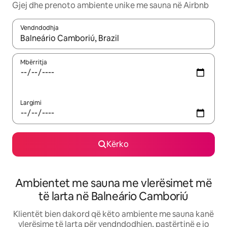
Gjej dhe prenoto ambiente unike me sauna në Airbnb
Vendndodhja
Kur rezultatet të jenë të disponueshme, lëviz me butonat e shig
Mbërritja
Largimi
Kërko
Ambientet me sauna me vlerësimet më
të larta në Balneário Camboriú
Klientët bien dakord që këto ambiente me sauna kanë
vlerësime të larta për vendndodhjen, pastërtinë e jo