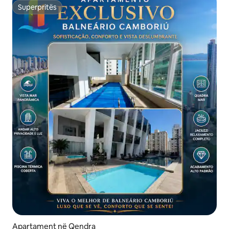
Superpritës
Superpritës
Apartament në Qendra