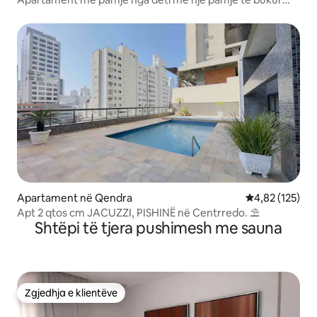
nga ballkoni
Apartament në Qendra
Vlerësimi mesa
4,82 (125)
Apt 2 qtos cm JACUZZI, PISHINË në Centrredo. ⛱
Shtëpi të tjera pushimesh me sauna
Zgjedhja e klientëve
Zgjedhja e klientëve