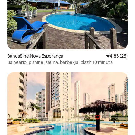
Banesë në Nova Esperança
Vlerësimi mes
4,85 (26)
Balneário, pishinë, sauna, barbekju, plazh 10 minuta