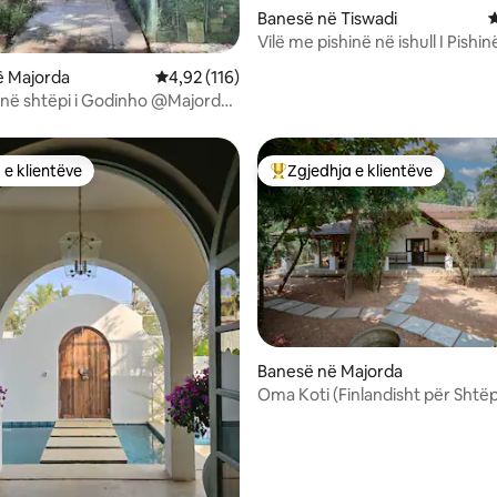
Banesë në Tiswadi
V
Vilë me pishinë në ishull I Pishin
5 nga 5, 3 vlerësime
Kuzhinier I Personel I WIFI
ë Majorda
Vlerësimi mesatar 4,92 nga 5, 116 vlerësime
4,92 (116)
në shtëpi i Godinho @Majorda,
a.
 e klientëve
Zgjedhja e klientëve
 e klientëve
Më të mirat e zgjedhjeve të kli
 nga 5, 62 vlerësime
Banesë në Majorda
Oma Koti (Finlandisht për Sh