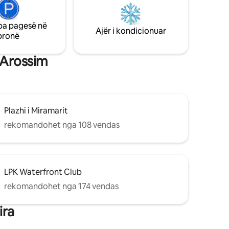
ar më të
restorantet dhe atraksionet në afërsi. Ne
 vizitorët
lulëzojmë në përpjekjen e Kënaqësisë së
 qenë larg
vizitorit tonë që qëndrimi yt të jetë asgjë
pa pagesë në
Ajër i kondicionuar
më pak se superlativ.
pronë
i Arossim
Plazhi i Miramarit
rekomandohet nga 108 vendas
LPK Waterfront Club
rekomandohet nga 174 vendas
ira