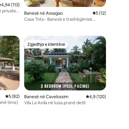
lerësimi mesatar 4,94 nga 5, 113 vlerësime
4,94 (113)
ë private I
Banesë në Assagao
Vlerësimi mesatar 
5 (12)
Casa Tota - Banesë e trashëgimisë
kulturore me pishinë në Assagao
Zgjedhja e klientëve
entëve
Zgjedhja e klientëve
Vlerësimi mesatar 5 nga 5, 82 vlerësime
5 (82)
Banesë në Cavelossim
Vlerësimi mesatar 4,9
4,9 (120)
tëpinë time)
Vila La Anila në luisa pranë detit