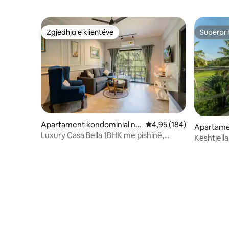
Zgjedhja e klientëve
Superpri
Zgjedhja e klientëve
Superpri
Apartament kondominial në
Vlerësimi mesatar 4,95 
4,95 (184)
Apartame
Calangute
Luxury Casa Bella 1BHK me pishinë,
Candolim
Kështjell
Calangute
Beach