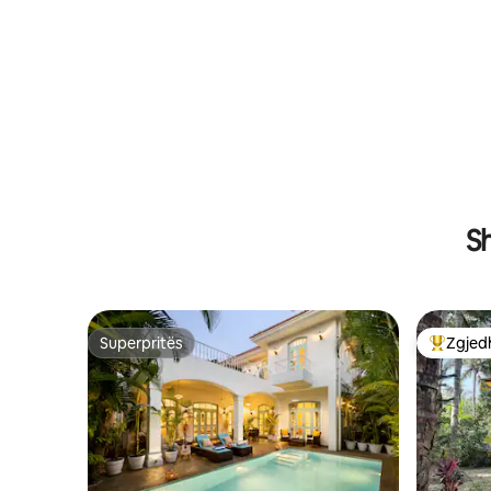
S
Superpritës
Zgjedh
Superpritës
Më të mi