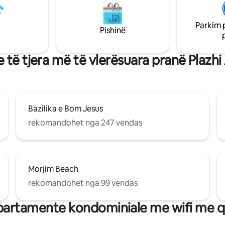
në. Aeroporti Int.Airport,
së natës së Goas, duke të ofru
 e autobusëve dhe të trenave
mirën e të dy botëve. Ideale për
 e bëjnë vendin tonë të përkryer
që duan një qëndrim të qetë pa
Parkim 
Pishinë
lodhur dhe për të shijuar ato që
nga gjithçka.
ë në Goa.
 të tjera më të vlerësuara pranë Plazh
Bazilika e Bom Jesus
rekomandohet nga 247 vendas
Morjim Beach
rekomandohet nga 99 vendas
artamente kondominiale me wifi me q