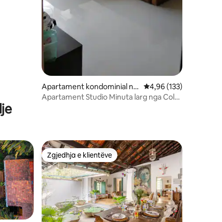
Apartament kondominial në
Vlerësimi mesatar 4,96
4,96 (133)
Colva
Apartament Studio Minuta larg nga Colva
je
Beach
Zgjedhja e klientëve
Zgjedhja e klientëve