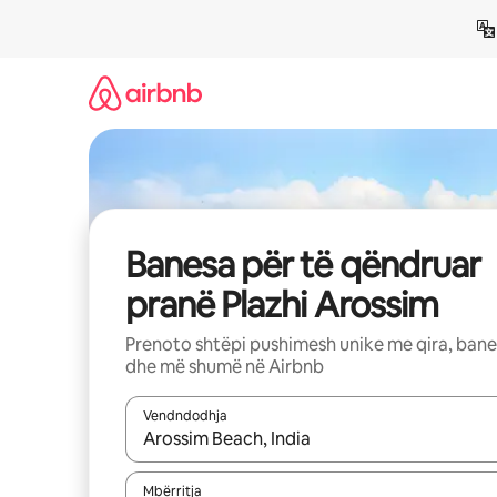
Kalo
te
përmbajtja
Banesa për të qëndruar
pranë Plazhi Arossim
Prenoto shtëpi pushimesh unike me qira, ban
dhe më shumë në Airbnb
Vendndodhja
Kur rezultatet të jenë të disponueshme, lëviz me 
Mbërritja