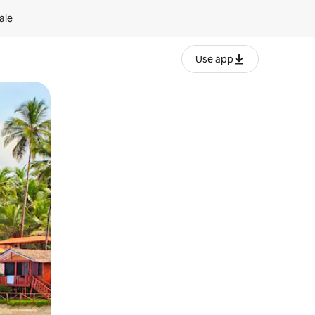
ale
Use app
ëvizur ekranin.