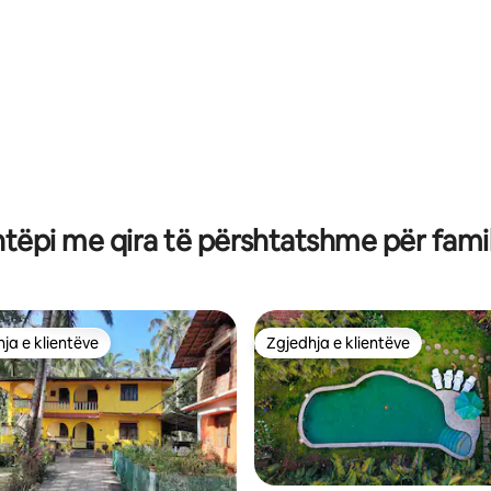
htëpi me qira të përshtatshme për famil
ja e klientëve
Zgjedhja e klientëve
rat e zgjedhjeve të klientëve
Zgjedhja e klientëve