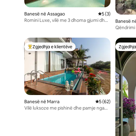
Banesë në Assagao
Vlerësimi mesatar 
5 (3)
Romini Luxe, vilë me 3 dhoma gjumi dhe
Banesë n
pishinë private|15 minuta larg plazhit
Qëndrimi 
Ozran
South Go
Zgjedhja e klientëve
Zgjedhja
Më të mirat e zgjedhjeve të klientëve
Zgjedhja
Banesë në Marra
Vlerësimi mesatar 5
5 (62)
Vilë luksoze me pishinë dhe pamje nga
fusha • Candolim