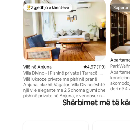
Zgjedhja e klientëve
Superpri
Më të mirat e zgjedhjeve të klientëve
Superpri
Apartame
ParkWalf
Vilë në Anjuna
Vlerësimi mesatar 4,97 
4,97 (119)
Beachsid
Apartamen
Villa Divino - | Pishinë private | Tarracë |
kondicio
WiFi | Plazh
Vilë luksoze private me pishinë pranë
akomodoj
Anjuna, plazhit Vagator, Villa Divino është
deri në 4 
një vilë elegante me 2,5 dhoma gjumi dhe
pajisur pl
pishinë private në Anjuna, e vendosur në
nxehtë/të
Shërbimet më të kër
një rreth të gjelbër të qetë dhe të bukur,
Gjendet n
por vetëm disa minuta larg kafeneve,
vëzhgimi 
plazheve dhe jetës së natës më të
përqark qo
nxehta të Goa-s. Vetëm 1,5 km nga plazhi
15 minuta 
Vagator, pak minuta me makinë nga
dhe një m
plazhi Anjuna, pikërisht pranë Assagao,