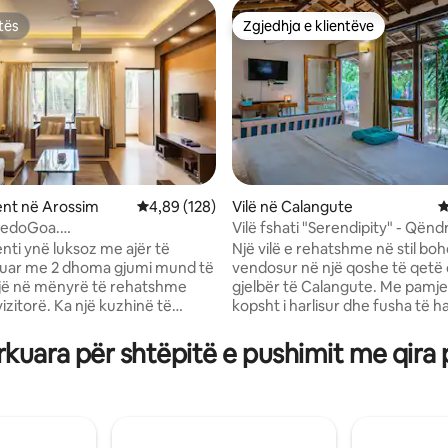
tës
Zgjedhja e klientëve
tës
Zgjedhja e klientëve
nt në Arossim
Vlerësimi mesatar 4,89 nga 5, 128 vlerësime
4,89 (128)
Vilë në Calangute
V
redoGoa.
Vilë fshati "Serendipity" - Qënd
nga 5, 119 vlerësime
eroomLuxuryApartament
në Calangute-Baga.
ti ynë luksoz me ajër të
Një vilë e rehatshme në stil boh
nuar me 2 dhoma gjumi mund të
vendosur në një qoshe të qetë 
ë në mënyrë të rehatshme
gjelbër të Calangute. Me pamje
vizitorë. Ka një kuzhinë të
kopsht i harlisur dhe fusha të h
otësisht, shumë ujë të
hapësirë të jep një ndjesi qetësie
 ftohtë dhe 2 banjo të plota.
pastër dhe çlodhjeje të thellë – ll
kuara për shtëpitë e pushimit me qira 
ë një fshat të qetë me një pikë
vendit ku mëngjeset zgjaten me
të zogjve që është rreth e
dhe mbrëmjet kalohen në ball
shes, një plazh i bukur 10 deri
cicërimat e zogjve përreth. Je i
larg. larg, restorante të mira
nga pemë dhe qetësi, por vetë
ini mart ndodhet gjithashtu
minuta larg kafeneve, plazhit d