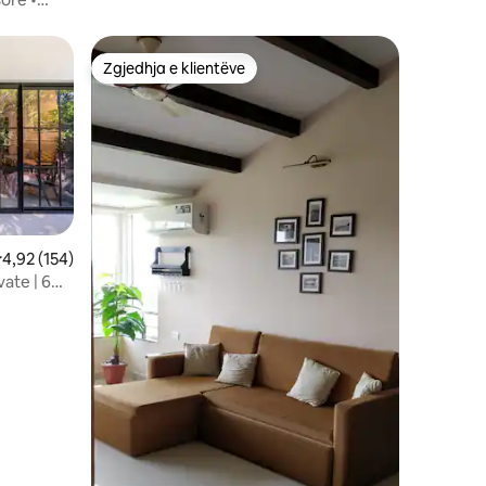
Zgjedhja e klientëve
Zgjedhja e klientëve
lerësimi mesatar 4,92 nga 5, 154 vlerësime
4,92 (154)
ate | 6