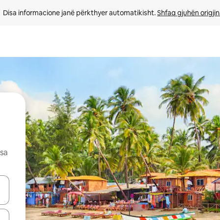
Disa informacione janë përkthyer automatikisht. 
Shfaq gjuhën origjin
esa
butonat e shigjetave lart e poshtë ose eksploro duke prekur ose duke l