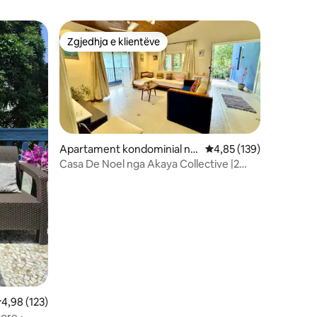
Zgjedhja e klientëve
entëve
Zgjedhja e klientëve
Apartament kondominial në
Vlerësimi mesatar 4,85
4,85 (139)
Kolve
Casa De Noel nga Akaya Collective |2
dhoma gjumi dhe dhomë ndenje| Pranë
plazhit
lerësimi mesatar 4,98 nga 5, 123 vlerësime
4,98 (123)
ore •