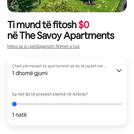
Ti mund të fitosh
$
0
në
The Savoy Apartments
Mëso se si i përllogarisim fitimet e tua
Çfarë përmasash ka apartamenti që do të japësh me qira?
1 dhomë gjumi
Sa net do të presësh klientë në Airbnb?
1 natë