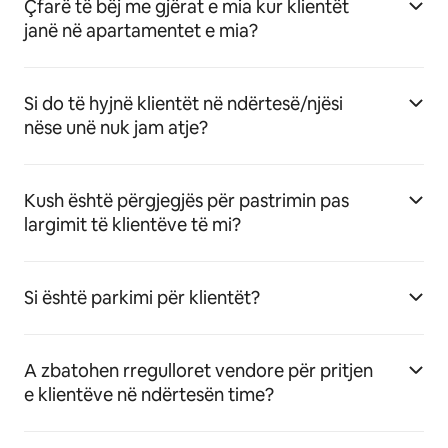
Çfarë të bëj me gjërat e mia kur klientët
janë në apartamentet e mia?
Si do të hyjnë klientët në ndërtesë/njësi
nëse unë nuk jam atje?
Kush është përgjegjës për pastrimin pas
largimit të klientëve të mi?
Si është parkimi për klientët?
A zbatohen rregulloret vendore për pritjen
e klientëve në ndërtesën time?