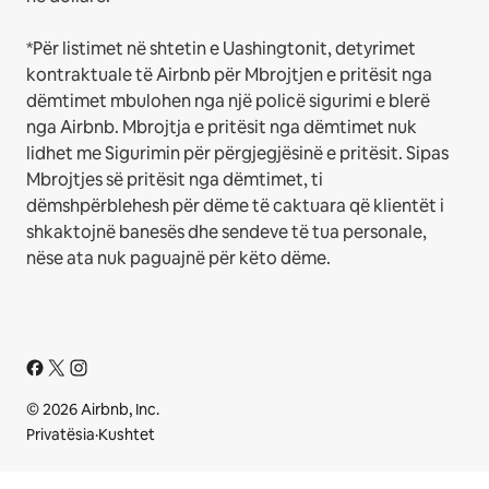
*Për listimet në shtetin e Uashingtonit, detyrimet
kontraktuale të Airbnb për Mbrojtjen e pritësit nga
dëmtimet mbulohen nga një policë sigurimi e blerë
nga Airbnb. Mbrojtja e pritësit nga dëmtimet nuk
lidhet me Sigurimin për përgjegjësinë e pritësit. Sipas
Mbrojtjes së pritësit nga dëmtimet, ti
dëmshpërblehesh për dëme të caktuara që klientët i
shkaktojnë banesës dhe sendeve të tua personale,
nëse ata nuk paguajnë për këto dëme.
© 2026 Airbnb, Inc.
Privatësia
·
Kushtet