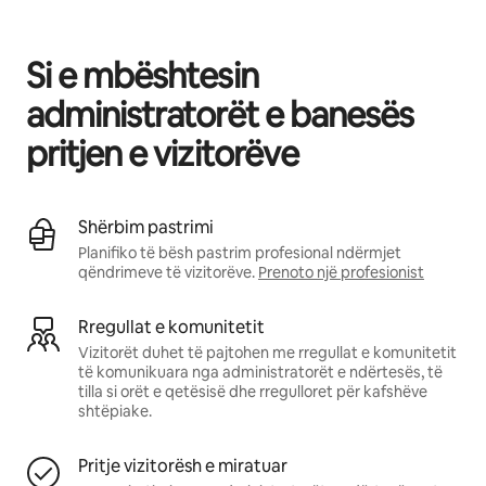
Fitimet e tua të mundshme janë $508 në muaj
Si e mbështesin
administratorët e banesës
pritjen e vizitorëve
Shërbim pastrimi
Planifiko të bësh pastrim profesional ndërmjet
qëndrimeve të vizitorëve.
Prenoto një profesionist
Rregullat e komunitetit
Vizitorët duhet të pajtohen me rregullat e komunitetit
të komunikuara nga administratorët e ndërtesës, të
tilla si orët e qetësisë dhe rregulloret për kafshëve
shtëpiake.
Pritje vizitorësh e miratuar