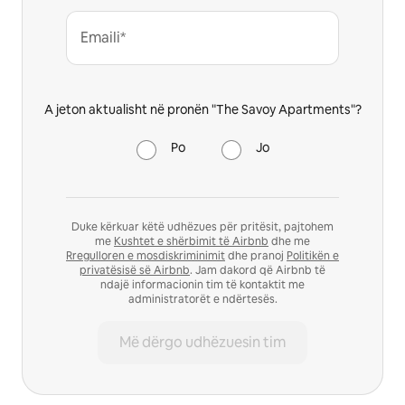
Emaili*
A jeton aktualisht në pronën "The Savoy Apartments"?
Po
Jo
Duke kërkuar këtë udhëzues për pritësit, pajtohem
me
Kushtet e shërbimit të Airbnb
dhe me
Rregulloren e mosdiskriminimit
dhe pranoj
Politikën e
privatësisë së Airbnb
. Jam dakord që Airbnb të
ndajë informacionin tim të kontaktit me
administratorët e ndërtesës.
Më dërgo udhëzuesin tim