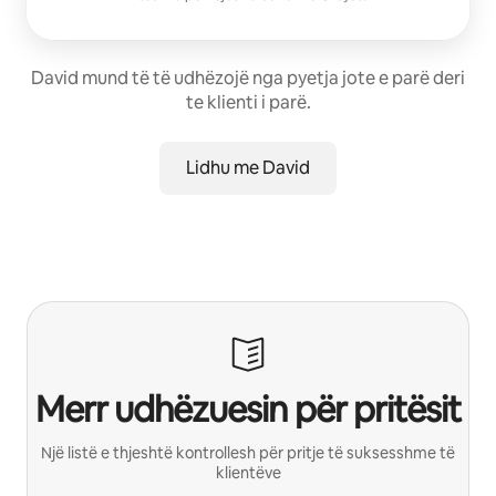
David mund të të udhëzojë nga pyetja jote e parë deri
te klienti i parë.
Lidhu me David
Merr udhëzuesin për pritësit
Një listë e thjeshtë kontrollesh për pritje të suksesshme të
klientëve