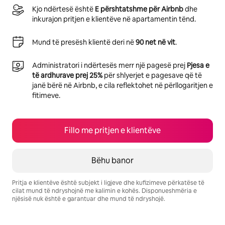
Kjo ndërtesë është
E përshtatshme për Airbnb
dhe
inkurajon pritjen e klientëve në apartamentin tënd.
Mund të presësh klientë deri në
90 net në vit
.
Administratori i ndërtesës merr një pagesë prej
Pjesa e
të ardhurave prej 25%
për shlyerjet e pagesave që të
janë bërë në Airbnb, e cila reflektohet në përllogaritjen e
fitimeve.
Fillo me pritjen e klientëve
Bëhu banor
Pritja e klientëve është subjekt i ligjeve dhe kufizimeve përkatëse të
cilat mund të ndryshojnë me kalimin e kohës. Disponueshmëria e
njësisë nuk është e garantuar dhe mund të ndryshojë.