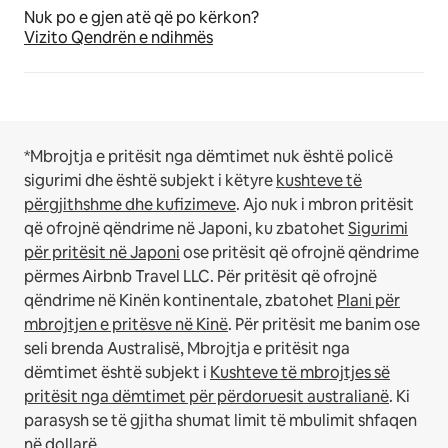
Nuk po e gjen atë që po kërkon?
Vizito Qendrën e ndihmës
*Mbrojtja e pritësit nga dëmtimet nuk është policë
sigurimi dhe është subjekt i këtyre
kushteve të
përgjithshme dhe kufizimeve
.
Ajo nuk i mbron pritësit
që ofrojnë qëndrime në Japoni, ku zbatohet
Sigurimi
për pritësit në Japoni
ose pritësit që ofrojnë qëndrime
përmes Airbnb Travel LLC.
Për pritësit që ofrojnë
qëndrime në Kinën kontinentale, zbatohet
Plani për
mbrojtjen e pritësve në Kinë
.
Për pritësit me banim ose
seli brenda Australisë, Mbrojtja e pritësit nga
dëmtimet është subjekt i
Kushteve të mbrojtjes së
pritësit nga dëmtimet për përdoruesit australianë
. Ki
parasysh se të gjitha shumat limit të mbulimit shfaqen
në dollarë.