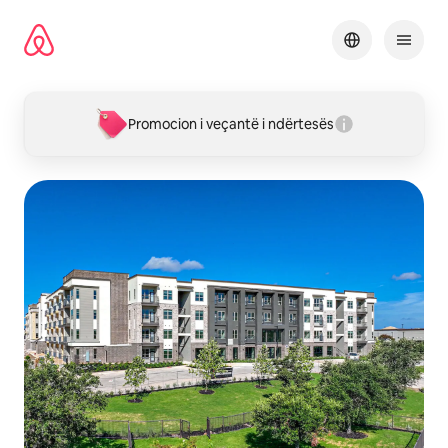
Kalo
te
përmbajtja
Promocion i veçantë i ndërtesës