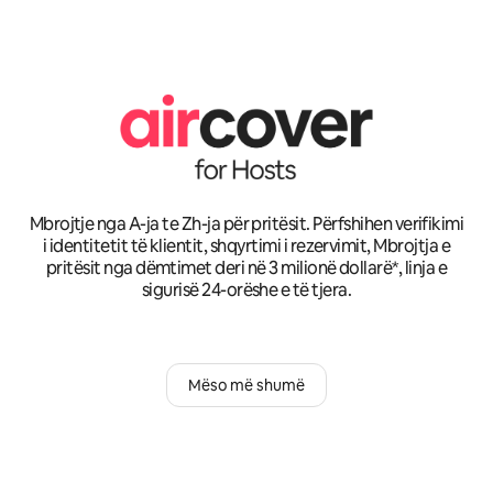
Mbrojtje nga A-ja te Zh-ja për pritësit. Përfshihen verifikimi
i identitetit të klientit, shqyrtimi i rezervimit, Mbrojtja e
pritësit nga dëmtimet deri në 3 milionë dollarë*, linja e
sigurisë 24-orëshe e të tjera.
Mëso më shumë