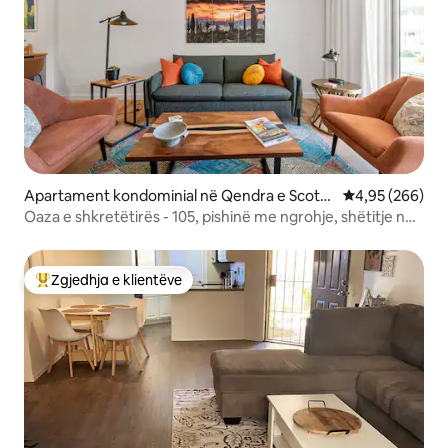
Apartament kondominial në Qendra e Scotts
Vlerësimi mesa
4,95 (266)
dale
Oaza e shkretëtirës - 105, pishinë me ngrohje, shëtitje në
Qytetin e Vjetër
Zgjedhja e klientëve
Më të mirat e zgjedhjeve të klientëve