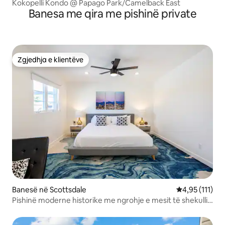
Kokopelli Kondo @ Papago Park/Camelback East
Banesa me qira me pishinë private
Zgjedhja e klientëve
Zgjedhja e klientëve
Banesë në Scottsdale
Vlerësimi mesa
4,95 (111)
Pishinë moderne historike me ngrohje e mesit të shekullit
në Qytetin e Vjetër