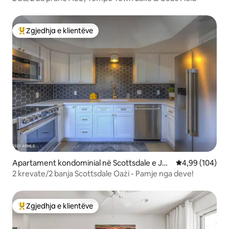
Zgjedhja e klientëve
Më të mirat e zgjedhjeve të klientëve
Apartament kondominial në Scottsdale e Jug
Vlerësimi mesa
4,99 (104)
ut
2 krevate/2 banja Scottsdale Oażi - Pamje nga deve!
Zgjedhja e klientëve
Më të mirat e zgjedhjeve të klientëve