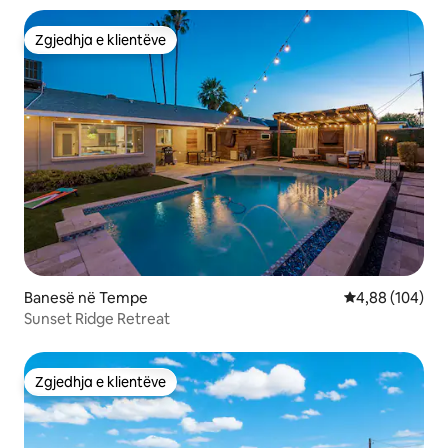
Zgjedhja e klientëve
Zgjedhja e klientëve
Banesë në Tempe
Vlerësimi mesa
4,88 (104)
Sunset Ridge Retreat
Zgjedhja e klientëve
Zgjedhja e klientëve