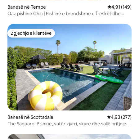
Banesë në Tempe
Vlerësimi mesa
4,91 (149)
Oaz pishine Chic | Pishinë e brendshme e freskët dhe
pishinë me ngrohje
Zgjedhja e klientëve
Zgjedhja e klientëve
Banesë në Scottsdale
Vlerësimi mesa
4,93 (277)
The Saguaro: Pishinë, vatër zjarri, skarë dhe sallë pritjeje
në oborr