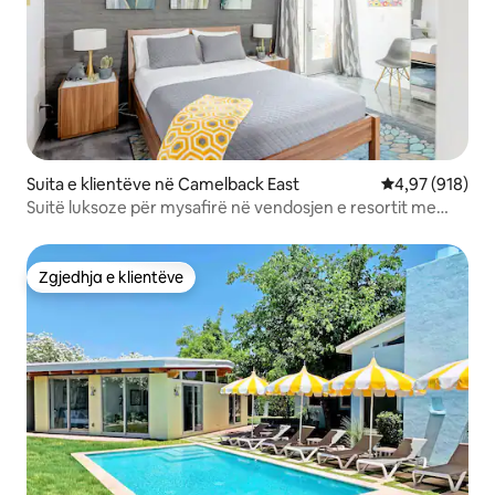
Suita e klientëve në Camelback East
Vlerësimi mesa
4,97 (918)
Suitë luksoze për mysafirë në vendosjen e resortit me
pishinë
Zgjedhja e klientëve
Zgjedhja e klientëve