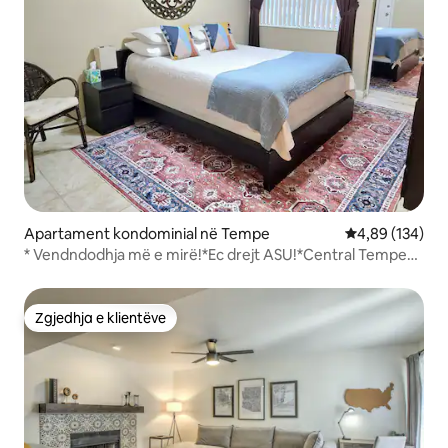
Apartament kondominial në Tempe
Vlerësimi mesa
4,89 (134)
* Vendndodhja më e mirë!*Ec drejt ASU!*Central Tempe
Condo*
Zgjedhja e klientëve
Zgjedhja e klientëve