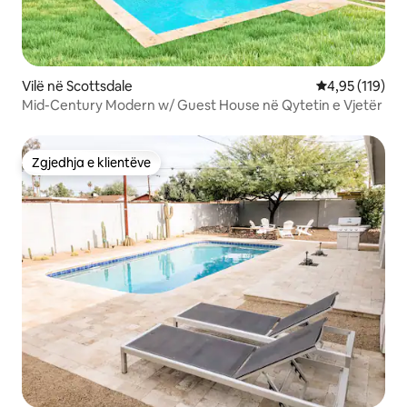
Vilë në Scottsdale
Vlerësimi mesa
4,95 (119)
Mid-Century Modern w/ Guest House në Qytetin e Vjetër
Zgjedhja e klientëve
Zgjedhja e klientëve