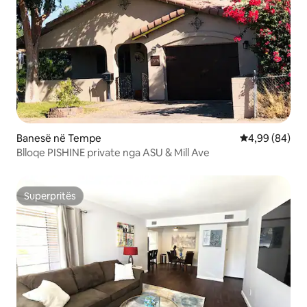
Banesë në Tempe
Vlerësimi mes
4,99 (84)
Blloqe PISHINE private nga ASU & Mill Ave
Superpritës
Superpritës