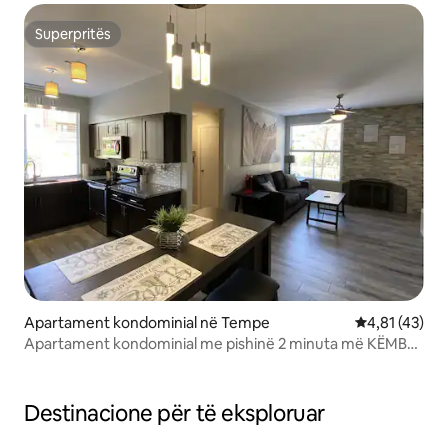
Superpritës
Superpritës
Apartament kondominial në Tempe
Vlerësimi mes
4,81 (43)
Apartament kondominial me pishinë 2 minuta më KËMBË
deri në Mill Ave - 30 ditë min
Destinacione për të eksploruar