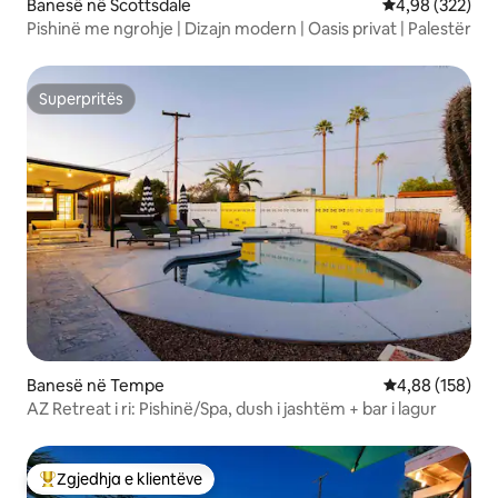
Banesë në Scottsdale
Vlerësimi mesa
4,98 (322)
Pishinë me ngrohje | Dizajn modern | Oasis privat | Palestër
Superpritës
Superpritës
Banesë në Tempe
Vlerësimi mesa
4,88 (158)
AZ Retreat i ri: Pishinë/Spa, dush i jashtëm + bar i lagur
Zgjedhja e klientëve
Më të mirat e zgjedhjeve të klientëve