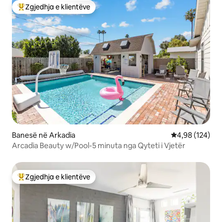
Zgjedhja e klientëve
Më të mirat e zgjedhjeve të klientëve
Banesë në Arkadia
Vlerësimi mesa
4,98 (124)
Arcadia Beauty w/Pool-5 minuta nga Qyteti i Vjetër
Zgjedhja e klientëve
Më të mirat e zgjedhjeve të klientëve