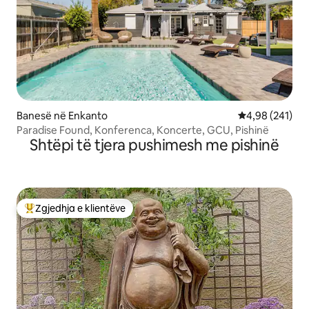
Banesë në Enkanto
Vlerësimi mesa
4,98 (241)
Paradise Found, Konferenca, Koncerte, GCU, Pishinë
Shtëpi të tjera pushimesh me pishinë
Zgjedhja e klientëve
Më të mirat e zgjedhjeve të klientëve