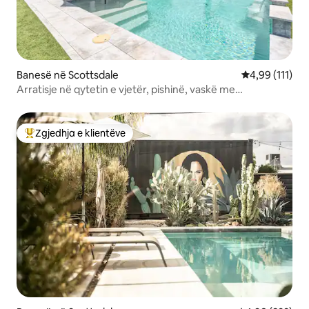
Banesë në Scottsdale
Vlerësimi mesa
4,99 (111)
Arratisje në qytetin e vjetër, pishinë, vaskë me
hidromasazh, biçikleta + skarë
Zgjedhja e klientëve
Më të mirat e zgjedhjeve të klientëve