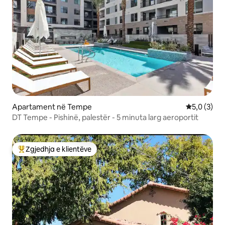
Apartament në Tempe
Vlerësimi m
5,0 (3)
DT Tempe - Pishinë, palestër - 5 minuta larg aeroportit
Zgjedhja e klientëve
Më të mirat e zgjedhjeve të klientëve