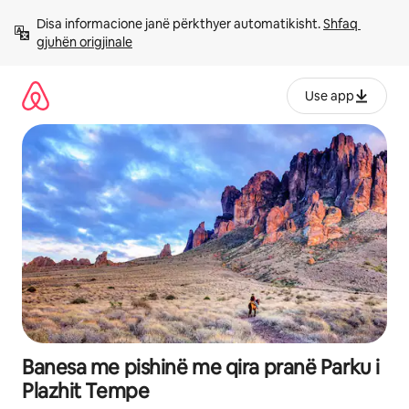
Kalo
Disa informacione janë përkthyer automatikisht. 
Shfaq 
te
gjuhën origjinale
përmbajtja
Use app
Banesa me pishinë me qira pranë Parku i
Plazhit Tempe