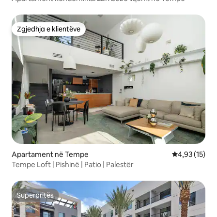
Zgjedhja e klientëve
Zgjedhja e klientëve
Apartament në Tempe
Vlerësimi mes
4,93 (15)
Tempe Loft | Pishinë | Patio | Palestër
Superpritës
Superpritës