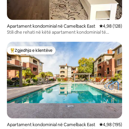
Apartament kondominial në Camelback East
Vlerësimi mesa
4,98 (128)
Stili dhe rehati në këtë apartament kondominial të
vendosur në qendër.
Zgjedhja e klientëve
Më të mirat e zgjedhjeve të klientëve
Apartament kondominial në Camelback East
Vlerësimi mesa
4,98 (195)