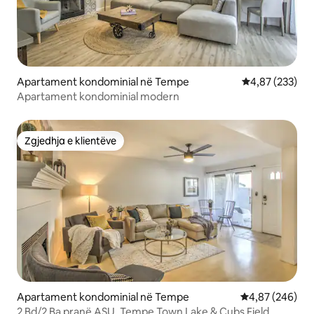
Apartament kondominial në Tempe
Vlerësimi mesa
4,87 (233)
Apartament kondominial modern
Zgjedhja e klientëve
Zgjedhja e klientëve
Apartament kondominial në Tempe
Vlerësimi mesa
4,87 (246)
2 Bd/2 Ba pranë ASU, Tempe Town Lake & Cubs Field