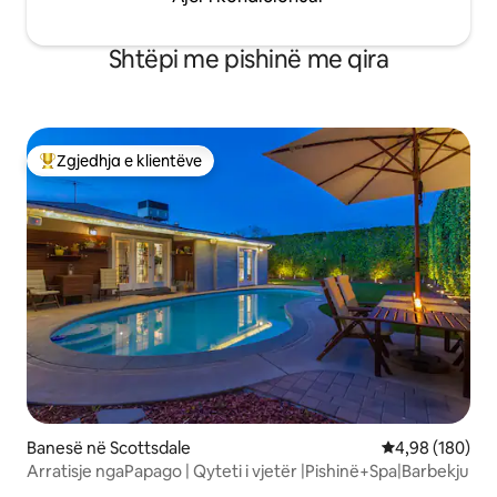
Shtëpi me pishinë me qira
Zgjedhja e klientëve
Më të mirat e zgjedhjeve të klientëve
Banesë në Scottsdale
Vlerësimi mesa
4,98 (180)
Arratisje ngaPapago | Qyteti i vjetër |Pishinë+Spa|Barbekju