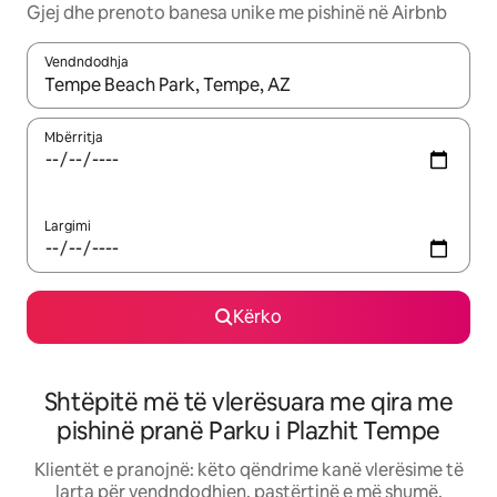
Gjej dhe prenoto banesa unike me pishinë në Airbnb
Vendndodhja
Kur rezultatet të jenë të disponueshme, lëviz me butonat e shig
Mbërritja
Largimi
Kërko
Shtëpitë më të vlerësuara me qira me
pishinë pranë Parku i Plazhit Tempe
Klientët e pranojnë: këto qëndrime kanë vlerësime të
larta për vendndodhjen, pastërtinë e më shumë.