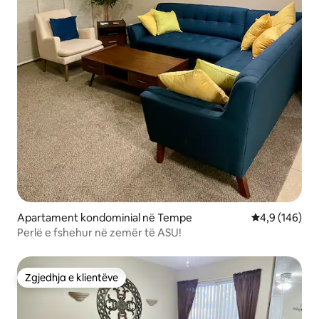
Apartament kondominial në Tempe
Vlerësimi mes
4,9 (146)
Perlë e fshehur në zemër të ASU!
Zgjedhja e klientëve
Zgjedhja e klientëve