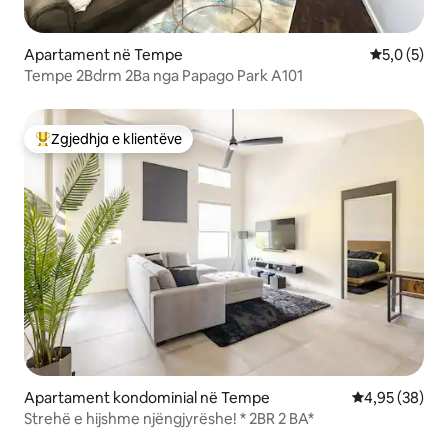
Apartament në Tempe
Vlerësimi m
5,0 (5)
Tempe 2Bdrm 2Ba nga Papago Park A101
Zgjedhja e klientëve
Më të mirat e zgjedhjeve të klientëve
Apartament kondominial në Tempe
Vlerësimi mes
4,95 (38)
Strehë e hijshme njëngjyrëshe! * 2BR 2 BA*