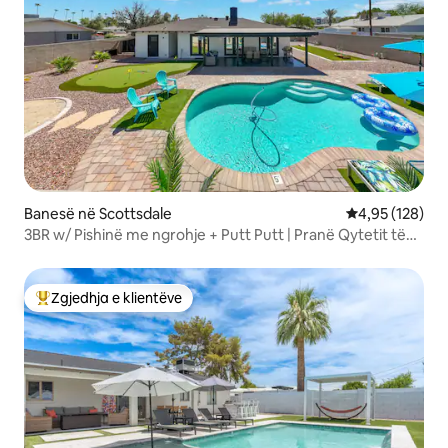
Banesë në Scottsdale
Vlerësimi mesa
4,95 (128)
3BR w/ Pishinë me ngrohje + Putt Putt | Pranë Qytetit të
Vjetër
Zgjedhja e klientëve
Më të mirat e zgjedhjeve të klientëve