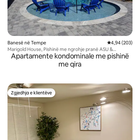
Banesë në Tempe
Vlerësimi mesa
4,94 (203)
Marigold House, Pishinë me ngrohje pranë ASU &
Apartamente kondominale me pishinë
Scottsdale
me qira
Zgjedhja e klientëve
Zgjedhja e klientëve