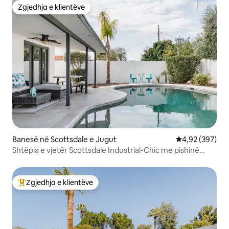
Zgjedhja e klientëve
Zgjedhja e klientëve
Banesë në Scottsdale e Jugut
Vlerësimi mesa
4,92 (397)
Shtëpia e vjetër Scottsdale Industrial-Chic me pishinë
private
Zgjedhja e klientëve
Më të mirat e zgjedhjeve të klientëve