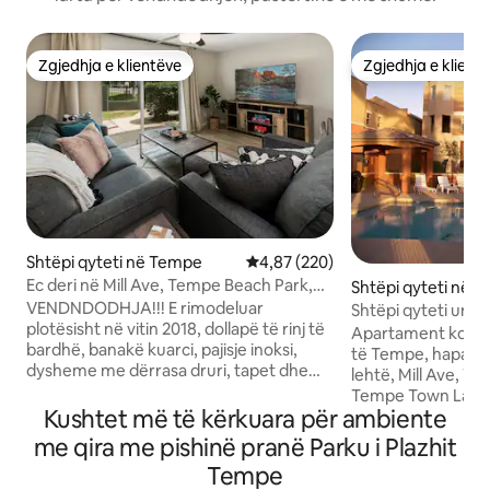
Zgjedhja e klientëve
Zgjedhja e klient
Zgjedhja e klientëve
Zgjedhja e klient
Shtëpi qyteti në Tempe
Vlerësimi mesatar 4,87 nga 5, 2
4,87 (220)
Ec deri në Mill Ave, Tempe Beach Park,
Shtëpi qyteti në 
ASU. Përditësuar!
VENDNDODHJA!!! E rimodeluar
Shtëpi qyteti unike
plotësisht në vitin 2018, dollapë të rinj të
Mill Ave
Apartament kondo
bardhë, banakë kuarci, pajisje inoksi,
të Tempe, hapa la
dysheme me dërrasa druri, tapet dhe
lehtë, Mill Ave, W
banjo të reja. Ky ambient komod ka të
Tempe Town Lake 
gjitha shërbimet e shtëpisë, duke
Kushtet më të kërkuara për ambiente
aeroportit. Apartament kondominial me
përfshirë një hapësirë pune të dedikuar.
nivel të ndarë, sec
me qira me pishinë pranë Parku i Plazhit
Mjeshtri ka një krevat të rehatshëm king,
të fjetjes dhe banj
Tempe
lavamanë të dyfishtë dhe ballkon të
Apartamenti kondo