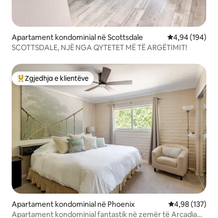
Apartament kondominial në Scottsdale
Vlerësimi mesa
4,94 (194)
SCOTTSDALE, NJË NGA QYTETET MË TË ARGËTIMIT!
Zgjedhja e klientëve
Më të mirat e zgjedhjeve të klientëve
Apartament kondominial në Phoenix
Vlerësimi mesa
4,98 (137)
Apartament kondominial fantastik në zemër të Arcadia