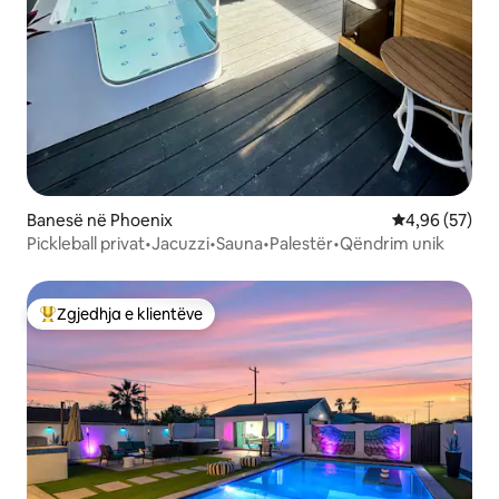
Banesë në Phoenix
Vlerësimi mes
4,96 (57)
Pickleball privat•Jacuzzi•Sauna•Palestër•Qëndrim unik
Zgjedhja e klientëve
Më të mirat e zgjedhjeve të klientëve