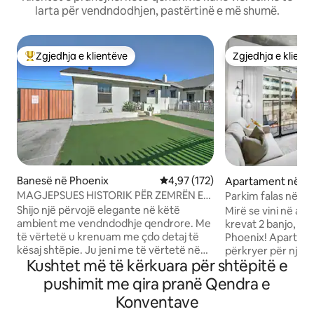
larta për vendndodhjen, pastërtinë e më shumë.
Zgjedhja e klientëve
Zgjedhja e klient
Më të mirat e zgjedhjeve të klientëve
Zgjedhja e klient
Banesë në Phoenix
Vlerësimi mesatar 4,97 nga 5, 1
4,97 (172)
Apartament në Ph
MAGJEPSUES HISTORIK PËR ZEMRËN E
Parkim falas në ga
QYTETIT - 3 minuta ecje
ZEMËR të DTPHX
Shijo një përvojë elegante në këtë
Mirë se vini në ap
ambient me vendndodhje qendrore. Me
krevat 2 banjo, n
të vërtetë u krenuam me çdo detaj të
Phoenix! Apartamenti ynë është i
kësaj shtëpie. Ju jeni me të vërtetë në
përkryer për një g
Kushtet më të kërkuara për shtëpitë e
zemër të qytetit dhe mund të ecni në të
dhe çiftesh që kër
gjitha restorantet/baret. Nuk është e
qytetin e gjallë. 
pushimit me qira pranë Qendra e
nevojshme aspak automjeti! 7 minuta
elegante të ndenjj
Konventave
më këmbë në Qendrën e Konventave,
plotësisht dhe dh