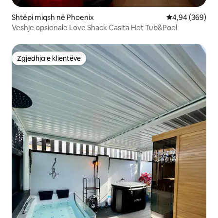
Shtëpi miqsh në Phoenix
Vlerësimi mesat
4,94 (369)
Veshje opsionale Love Shack Casita Hot Tub&Pool
Zgjedhja e klientëve
Zgjedhja e klientëve