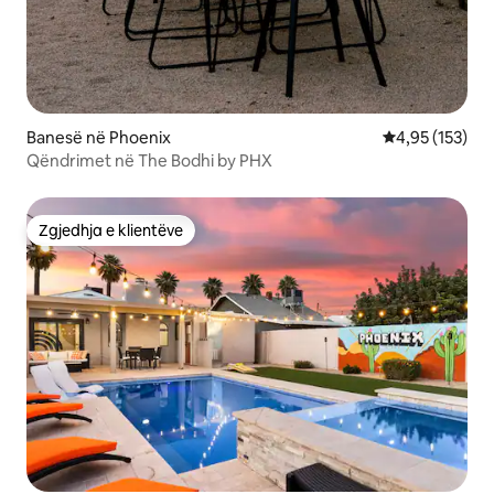
Banesë në Phoenix
Vlerësimi mesa
4,95 (153)
Qëndrimet në The Bodhi by PHX
Zgjedhja e klientëve
Zgjedhja e klientëve