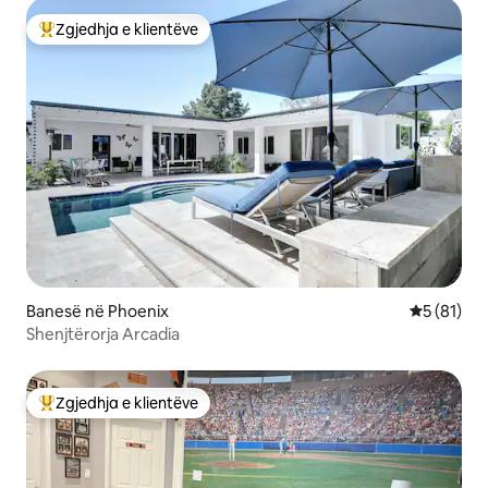
Zgjedhja e klientëve
Më të mirat e zgjedhjeve të klientëve
Banesë në Phoenix
Vlerësimi 
5 (81)
Shenjtërorja Arcadia
Zgjedhja e klientëve
Më të mirat e zgjedhjeve të klientëve