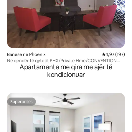
Banesë në Phoenix
Vlerësimi mesa
4,97 (197)
Në qendër të qytetit PHX/Private Hme/CONVENTION
Apartamente me qira me ajër të
Cntr/Family Fr
kondicionuar
Superpritës
Superpritës