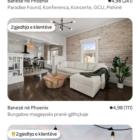
Banesë në Phoenix
Vlerësimi mesa
4,98 (241)
Paradise Found, Konferenca, Koncerte, GCU, Pishinë
Zgjedhja e klientëve
Zgjedhja e klientëve
Banesë në Phoenix
Vlerësimi mesa
4,98 (111)
Bungalow magjepsës pranë gjithçkaje
Zgjedhja e klientëve
Më të mirat e zgjedhjeve të klientëve