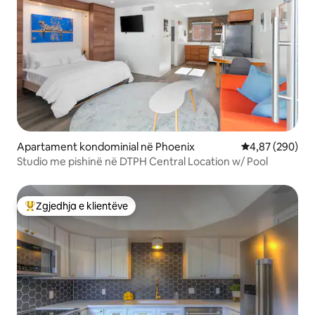
Apartament kondominial në Phoenix
Vlerësimi mesa
4,87 (290)
Studio me pishinë në DTPH Central Location w/ Pool
Zgjedhja e klientëve
Më të mirat e zgjedhjeve të klientëve