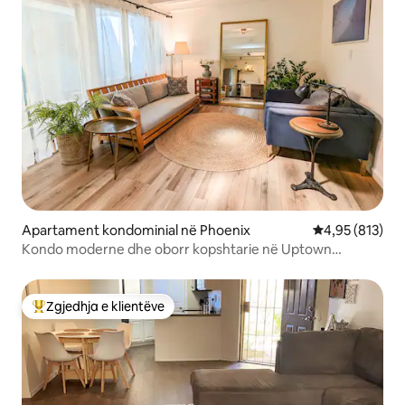
Apartament kondominial në Phoenix
Vlerësimi mesa
4,95 (813)
Kondo moderne dhe oborr kopshtarie në Uptown
Phoenix
Zgjedhja e klientëve
Më të mirat e zgjedhjeve të klientëve