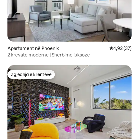
Apartament në Phoenix
Vlerësimi mes
4,92 (37)
2 krevate moderne | Shërbime luksoze
Zgjedhja e klientëve
Zgjedhja e klientëve