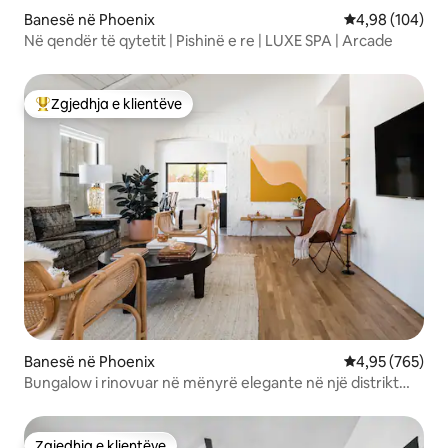
Banesë në Phoenix
Vlerësimi mesa
4,98 (104)
Në qendër të qytetit | Pishinë e re | LUXE SPA | Arcade
Zgjedhja e klientëve
Më të mirat e zgjedhjeve të klientëve
Banesë në Phoenix
Vlerësimi mesa
4,95 (765)
Bungalow i rinovuar në mënyrë elegante në një distrikt
historik
Zgjedhja e klientëve