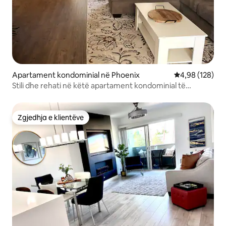
Apartament kondominial në Phoenix
Vlerësimi mesa
4,98 (128)
Stili dhe rehati në këtë apartament kondominial të
vendosur në qendër.
Zgjedhja e klientëve
Zgjedhja e klientëve