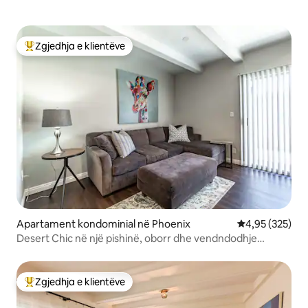
Zgjedhja e klientëve
Më të mirat e zgjedhjeve të klientëve
Apartament kondominial në Phoenix
Vlerësimi mesa
4,95 (325)
Desert Chic në një pishinë, oborr dhe vendndodhje
kryesore
Zgjedhja e klientëve
Më të mirat e zgjedhjeve të klientëve