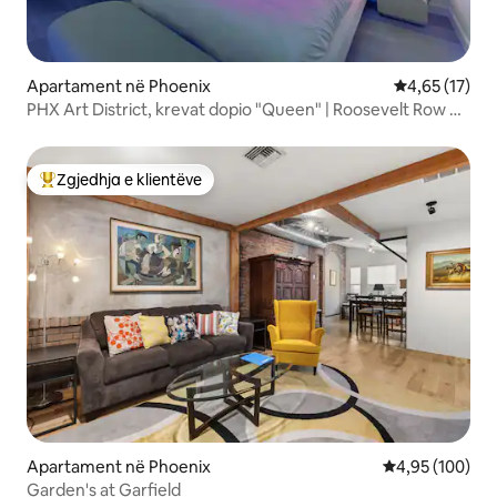
Apartament në Phoenix
Vlerësimi mes
4,65 (17)
PHX Art District, krevat dopio "Queen" | Roosevelt Row &
Arena
Zgjedhja e klientëve
Më të mirat e zgjedhjeve të klientëve
Apartament në Phoenix
Vlerësimi mesa
4,95 (100)
Garden's at Garfield