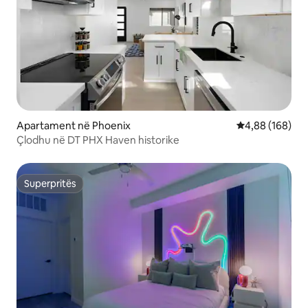
Apartament në Phoenix
Vlerësimi mesa
4,88 (168)
Çlodhu në DT PHX Haven historike
Superpritës
Superpritës