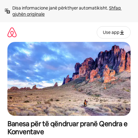
Kalo
Disa informacione janë përkthyer automatikisht. 
Shfaq 
te
gjuhën origjinale
përmbajtja
Use app
Banesa për të qëndruar pranë Qendra e
Konventave