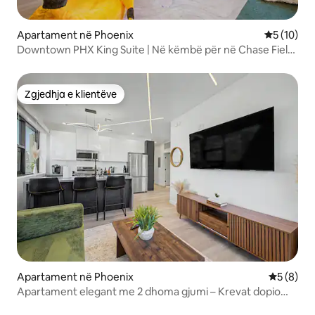
Apartament në Phoenix
Vlerësimi 
5 (10)
Downtown PHX King Suite | Në këmbë për në Chase Field
& Ro
Zgjedhja e klientëve
Zgjedhja e klientëve
Apartament në Phoenix
Vlerësimi
5 (8)
Apartament elegant me 2 dhoma gjumi – Krevat dopio
"king" – Në distancë ecjeje nga DT Phoenix!