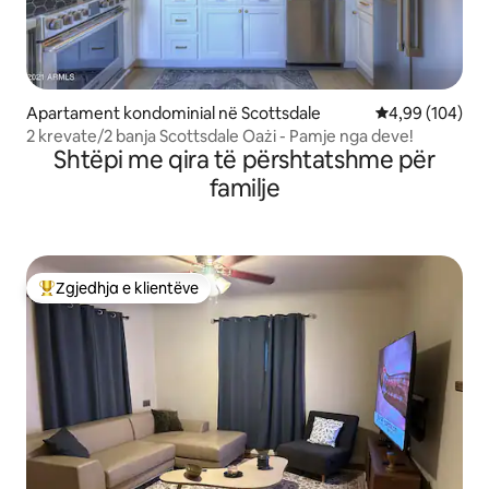
Apartament kondominial në Scottsdale
Vlerësimi mesa
4,99 (104)
2 krevate/2 banja Scottsdale Oażi - Pamje nga deve!
Shtëpi me qira të përshtatshme për
familje
Zgjedhja e klientëve
Më të mirat e zgjedhjeve të klientëve