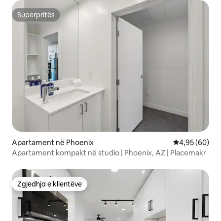
Superpritës
Superpritës
Apartament në Phoenix
Vlerësimi mes
4,95 (60)
Apartament kompakt në studio | Phoenix, AZ | Placemakr
Zgjedhja e klientëve
Zgjedhja e klientëve