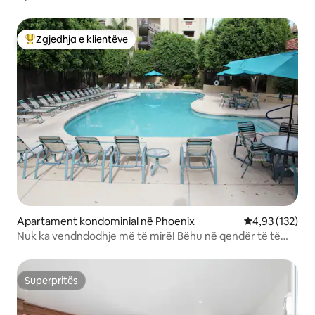
Lite.
Zgjedhja e klientëve
Më të mirat e zgjedhjeve të klientëve
Apartament kondominial në Phoenix
Vlerësimi mesa
4,93 (132)
Nuk ka vendndodhje më të mirë! Bëhu në qendër të të
gjitha
Superpritës
Superpritës