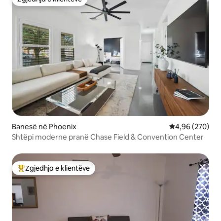
Zgjedhja e klientëve
Banesë në Phoenix
Vlerësimi mesa
4,96 (270)
Shtëpi moderne pranë Chase Field & Convention Center
Zgjedhja e klientëve
Më të mirat e zgjedhjeve të klientëve