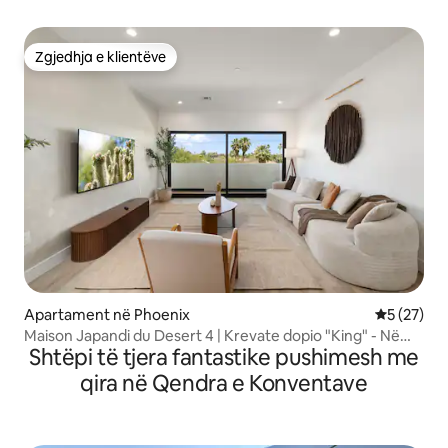
Zgjedhja e klientëve
Zgjedhja e klientëve
Apartament në Phoenix
Vlerësimi 
5 (27)
Maison Japandi du Desert 4 | Krevate dopio "King" - Në
Shtëpi të tjera fantastike pushimesh me
qendër
qira në Qendra e Konventave