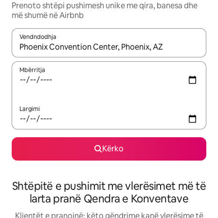
Prenoto shtëpi pushimesh unike me qira, banesa dhe
më shumë në Airbnb
Vendndodhja
Kur rezultatet të jenë të disponueshme, lëviz me butonat e shig
Mbërritja
Largimi
Kërko
Shtëpitë e pushimit me vlerësimet më të
larta pranë Qendra e Konventave
Klientët e pranojnë: këto qëndrime kanë vlerësime të