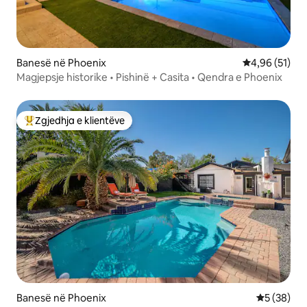
Banesë në Phoenix
Vlerësimi mes
4,96 (51)
Magjepsje historike • Pishinë + Casita • Qendra e Phoenix
Zgjedhja e klientëve
Më të mirat e zgjedhjeve të klientëve
Banesë në Phoenix
Vlerësimi 
5 (38)