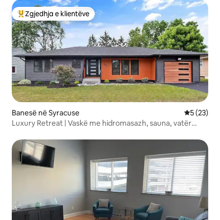
Zgjedhja e klientëve
Më të mirat e zgjedhjeve të klientëve
Banesë në Syracuse
Vlerësimi 
5 (23)
Luxury Retreat | Vaskë me hidromasazh, sauna, vatër
zjarri | 2 krevate dopio "King"