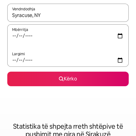
Vendndodhja
Kur rezultatet të jenë të disponueshme, lëviz me butonat e shig
Mbërritja
Largimi
Kërko
Statistika të shpejta rreth shtëpive të
pushimit me qira në Sirakuzë