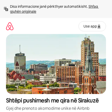
Kalo
Disa informacione janë përkthyer automatikisht. 
Shfaq 
te
gjuhën origjinale
përmbajtja
Use app
Shtëpi pushimesh me qira në Sirakuzë
Gjej dhe prenoto akomodime unike në Airbnb