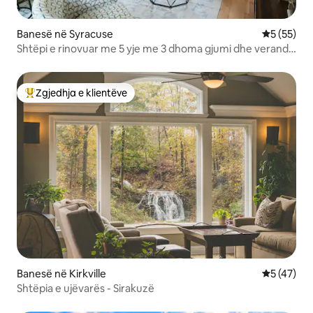
Banesë në Syracuse
Vlerësimi 
5 (55)
Shtëpi e rinovuar me 5 yje me 3 dhoma gjumi dhe verandë
pranë SU/Upstate
Zgjedhja e klientëve
Më të mirat e zgjedhjeve të klientëve
Banesë në Kirkville
Vlerësimi 
5 (47)
Shtëpia e ujëvarës - Sirakuzë