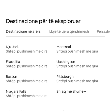
Destinacione për të eksploruar
Destinacione në afërsi
Lloje të tjera qëndrimesh
Peizazhe
Nju Jork
Montreal
Shtëpi pushimesh me qira
Shtëpi pushimesh me qira
Filadelfia
Uashington
Shtëpi pushimesh me qira
Shtëpi pushimesh me qira
Boston
Pittsburgh
Shtëpi pushimesh me qira
Shtëpi pushimesh me qira
Niagara Falls
Shfaq më shumë
Shtëpi pushimesh me qira