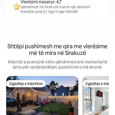
Vlerësimi mesatar: 4,7
Qëndrimet në Sirakuzë marrin një vlerësim
mesatar prej 4,7 nga 5 nga klientët
Shtëpi pushimesh me qira me vlerësime
më të mira në Sirakuzë
Klientët e pranojnë: këto qëndrime kanë vlerësime të
larta për vendndodhjen, pastërtinë e më shumë.
Zgjedhja e klientëve
Zgjedhja e klient
Zgjedhja e klientëve
Zgjedhja e klient