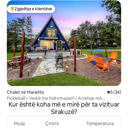
Zgjedhja e klientëve
Më të mirat e zgjedhjeve të klientëve
Chalet në Marietta
Vlerësimi 
5 (34)
Pickleball + Vaskë me hidromasazh | Arratisje me
Kur është koha më e mirë për ta vizituar
strukturë trekëndore Luxe
Sirakuzë?
Muaji
Çmimi
Temperatura