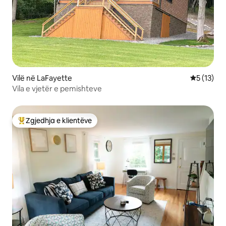
Vilë në LaFayette
Vlerësimi 
5 (13)
Vila e vjetër e pemishteve
Zgjedhja e klientëve
Më të mirat e zgjedhjeve të klientëve