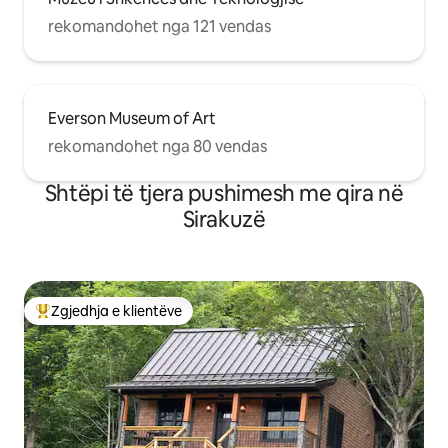
rekomandohet nga 121 vendas
Everson Museum of Art
rekomandohet nga 80 vendas
Shtëpi të tjera pushimesh me qira në
Sirakuzë
Zgjedhja e klientëve
Më të mirat e zgjedhjeve të klientëve