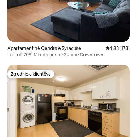
Apartament në Qendra e Syracuse
Vlerësimi mesa
4,83 (178)
Loft në 709: Minuta për në SU dhe Downtown
Zgjedhja e klientëve
Zgjedhja e klientëve