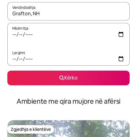
Vendndodhja
Kur rezultatet të jenë të disponueshme, lëviz me butonat e shig
Mbërritja
Largimi
Kërko
Ambiente me qira mujore në afërsi
Zgjedhja e klientëve
Zgjedhja e klientëve