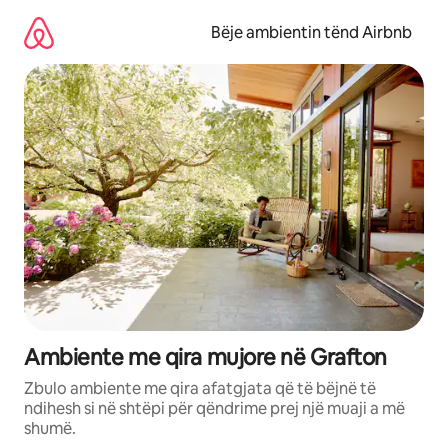
Kalo
te
Bëje ambientin tënd Airbnb
përmbajtja
Ambiente me qira mujore në Grafton
Zbulo ambiente me qira afatgjata që të bëjnë të
ndihesh si në shtëpi për qëndrime prej një muaji a më
shumë.