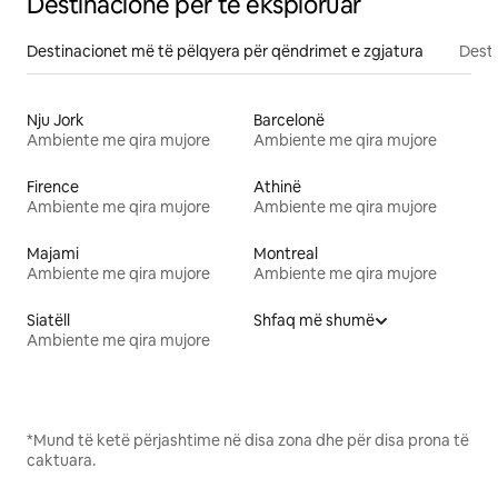
Destinacione për të eksploruar
Destinacionet më të pëlqyera për qëndrimet e zgjatura
Desti
Nju Jork
Barcelonë
Ambiente me qira mujore
Ambiente me qira mujore
Firence
Athinë
Ambiente me qira mujore
Ambiente me qira mujore
Majami
Montreal
Ambiente me qira mujore
Ambiente me qira mujore
Siatëll
Shfaq më shumë
Ambiente me qira mujore
*Mund të ketë përjashtime në disa zona dhe për disa prona të
caktuara.