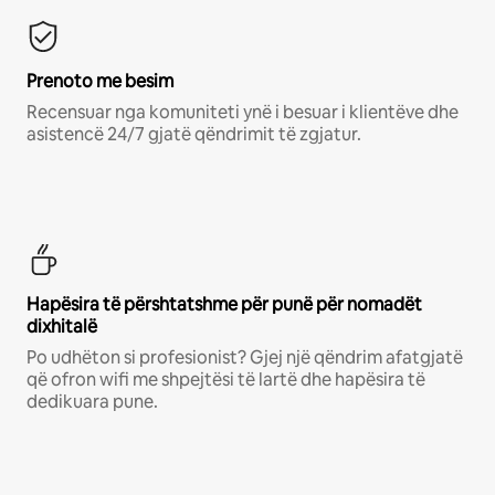
Prenoto me besim
Recensuar nga komuniteti ynë i besuar i klientëve dhe
asistencë 24/7 gjatë qëndrimit të zgjatur.
Hapësira të përshtatshme për punë për nomadët
dixhitalë
Po udhëton si profesionist? Gjej një qëndrim afatgjatë
që ofron wifi me shpejtësi të lartë dhe hapësira të
dedikuara pune.