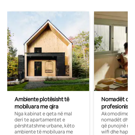
Ambiente plotësisht të
Nomadët dixh
mobiluara me qira
profesionistët
Nga kabinat e qeta në mal
Akomodime të 
deri te apartamentet e
nomadët dhe pr
përshtatshme urbane, këto
që punojnë në 
ambiente të mobiluara me
wifi dhe hapësi