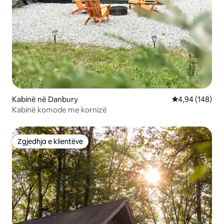
Kabinë në Danbury
Vlerësimi mesa
4,94 (148)
Kabinë komode me kornizë
Zgjedhja e klientëve
Zgjedhja e klientëve