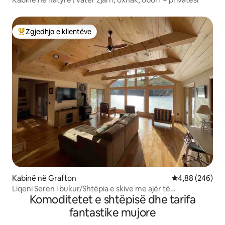
Zgjedhja e klientëve
Më të mirat e zgjedhjeve të klientëve
Kabinë në Grafton
Vlerësimi mesat
4,88 (246)
Liqeni Seren i bukur/Shtëpia e skive me ajër të
Komoditetet e shtëpisë dhe tarifa
kondicionuar qendror
fantastike mujore