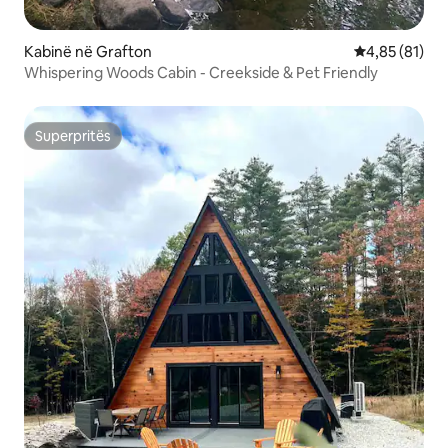
Kabinë në Grafton
Vlerësimi mes
4,85 (81)
Whispering Woods Cabin - Creekside & Pet Friendly
Superpritës
Superpritës