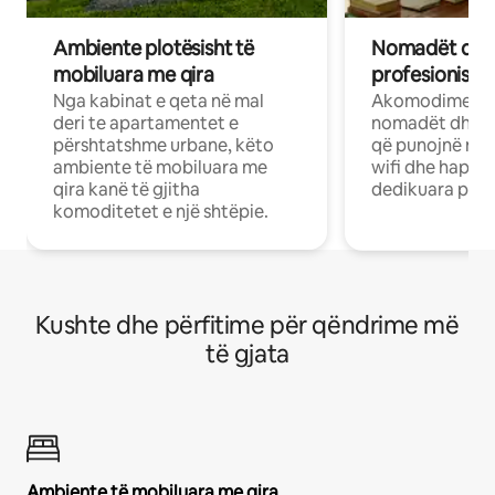
Ambiente plotësisht të
Nomadët dixh
mobiluara me qira
profesionistët
Nga kabinat e qeta në mal
Akomodime të 
deri te apartamentet e
nomadët dhe pr
përshtatshme urbane, këto
që punojnë në 
ambiente të mobiluara me
wifi dhe hapësi
qira kanë të gjitha
dedikuara pune
komoditetet e një shtëpie.
Kushte dhe përfitime për qëndrime më
të gjata
Ambiente të mobiluara me qira