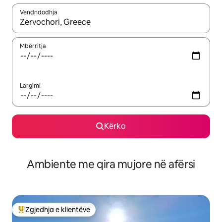
Vendndodhja
Kur rezultatet të jenë të disponueshme, lëviz me butonat e shig
Mbërritja
Largimi
Kërko
Ambiente me qira mujore në afërsi
Zgjedhja e klientëve
Më të mirat e zgjedhjeve të klientëve