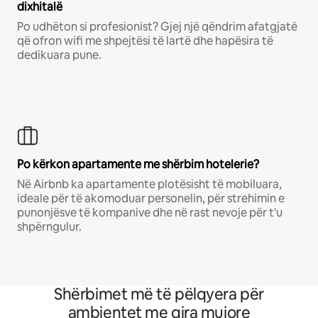
dixhitalë
Po udhëton si profesionist? Gjej një qëndrim afatgjatë
që ofron wifi me shpejtësi të lartë dhe hapësira të
dedikuara pune.
Po kërkon apartamente me shërbim hotelerie?
Në Airbnb ka apartamente plotësisht të mobiluara,
ideale për të akomoduar personelin, për strehimin e
punonjësve të kompanive dhe në rast nevoje për t'u
shpërngulur.
Shërbimet më të pëlqyera për
ambientet me qira mujore