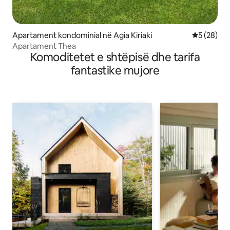
Apartament kondominial në Agia Kiriaki
Vlerësimi 
5 (28)
Apartament Thea
Komoditetet e shtëpisë dhe tarifa
fantastike mujore