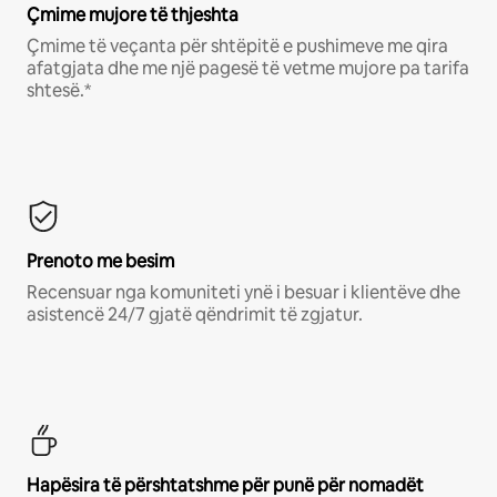
Çmime mujore të thjeshta
Çmime të veçanta për shtëpitë e pushimeve me qira
afatgjata dhe me një pagesë të vetme mujore pa tarifa
shtesë.*
Prenoto me besim
Recensuar nga komuniteti ynë i besuar i klientëve dhe
asistencë 24/7 gjatë qëndrimit të zgjatur.
Hapësira të përshtatshme për punë për nomadët