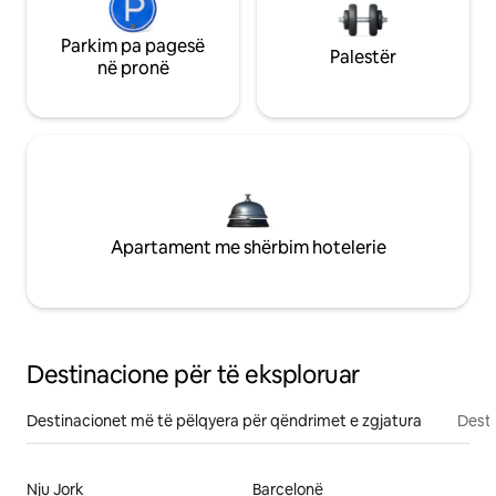
Parkim pa pagesë
Palestër
në pronë
Apartament me shërbim hotelerie
Destinacione për të eksploruar
Destinacionet më të pëlqyera për qëndrimet e zgjatura
Desti
Nju Jork
Barcelonë