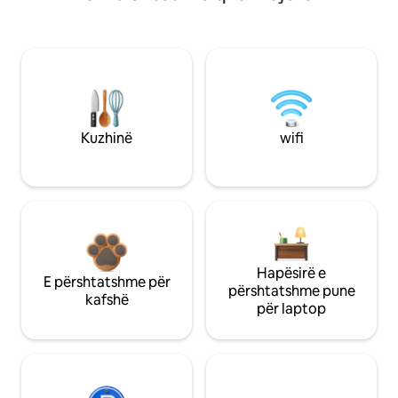
Kuzhinë
wifi
Hapësirë e
E përshtatshme për
përshtatshme pune
kafshë
për laptop