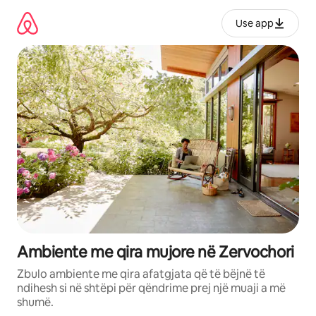
Kalo
te
Use app
përmbajtja
Ambiente me qira mujore në Zervochori
Zbulo ambiente me qira afatgjata që të bëjnë të
ndihesh si në shtëpi për qëndrime prej një muaji a më
shumë.