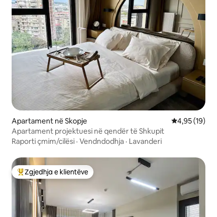
Apartament në Skopje
Vlerësimi mes
4,95 (19)
Apartament projektuesi në qendër të Shkupit
Raporti çmim/cilësi
·
Vendndodhja
·
Lavanderi
Zgjedhja e klientëve
Më të mirat e zgjedhjeve të klientëve