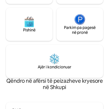
Parkim pa pagesë
Pishinë
në pronë
Ajër i kondicionuar
Qëndro në afërsi të peizazheve kryesore
në Shkupi