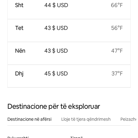
Sht
44 $ USD
66°F
Tet
43 $ USD
56°F
Nën
43 $ USD
47°F
Dhj
45 $ USD
37°F
Destinacione për të eksploruar
Destinacione në afërsi
Lloje të tjera qëndrimesh
Peizazhe