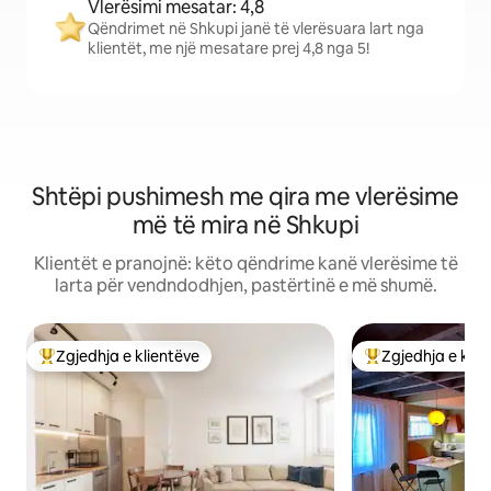
Vlerësimi mesatar: 4,8
Qëndrimet në Shkupi janë të vlerësuara lart nga
klientët, me një mesatare prej 4,8 nga 5!
Shtëpi pushimesh me qira me vlerësime
më të mira në Shkupi
Klientët e pranojnë: këto qëndrime kanë vlerësime të
larta për vendndodhjen, pastërtinë e më shumë.
Zgjedhja e klientëve
Zgjedhja e klie
Më të mirat e zgjedhjeve të klientëve
Më të mirat e zgj