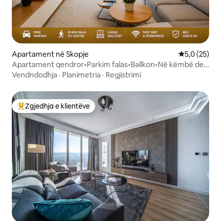
Apartament në Skopje
Vlerësimi me
5,0 (25)
Apartament qendror•Parkim falas•Ballkon•Në këmbë deri
në qendër
Vendndodhja
·
Planimetria
·
Regjistrimi
Zgjedhja e klientëve
Më të mirat e zgjedhjeve të klientëve