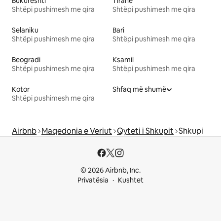
Bukureshti
Tiranë
Shtëpi pushimesh me qira
Shtëpi pushimesh me qira
Selaniku
Bari
Shtëpi pushimesh me qira
Shtëpi pushimesh me qira
Beogradi
Ksamil
Shtëpi pushimesh me qira
Shtëpi pushimesh me qira
Kotor
Shfaq më shumë
Shtëpi pushimesh me qira
Airbnb
Maqedonia e Veriut
Qyteti i Shkupit
Shkupi
© 2026 Airbnb, Inc.
Privatësia
Kushtet