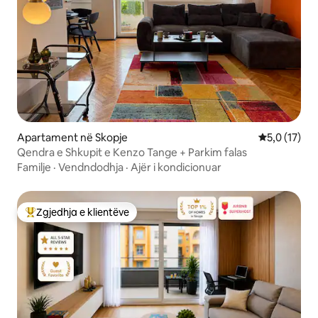
Apartament në Skopje
Vlerësimi me
5,0 (17)
Qendra e Shkupit e Kenzo Tange + Parkim falas
Familje
·
Vendndodhja
·
Ajër i kondicionuar
Zgjedhja e klientëve
Më të mirat e zgjedhjeve të klientëve