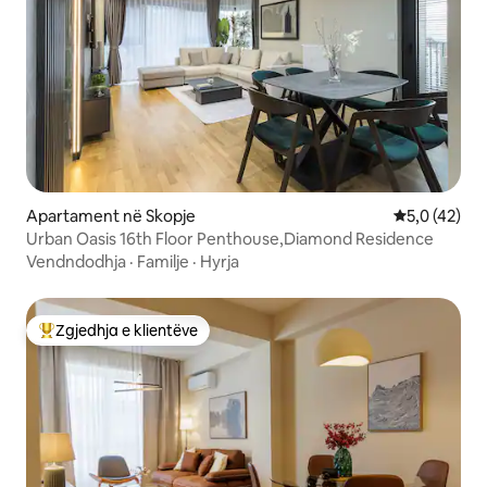
Apartament në Skopje
Vlerësimi me
5,0 (42)
Urban Oasis 16th Floor Penthouse,Diamond Residence
Vendndodhja
·
Familje
·
Hyrja
Zgjedhja e klientëve
Më të mirat e zgjedhjeve të klientëve