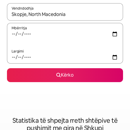
Vendndodhja
Kur rezultatet të jenë të disponueshme, lëviz me butonat e shig
Mbërritja
Largimi
Kërko
Statistika të shpejta rreth shtëpive të
pushimit me qira në Shkupi