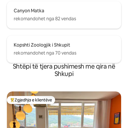
Canyon Matka
rekomandohet nga 82 vendas
Kopshti Zoologjik i Shkupit
rekomandohet nga 70 vendas
Shtëpi të tjera pushimesh me qira në
Shkupi
Zgjedhja e klientëve
Më të mirat e zgjedhjeve të klientëve