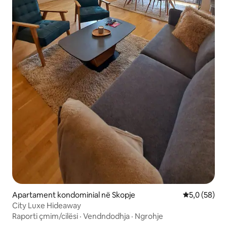
Apartament kondominial në Skopje
Vlerësimi me
5,0 (58)
City Luxe Hideaway
Raporti çmim/cilësi
·
Vendndodhja
·
Ngrohje