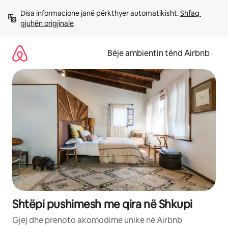
Kalo
Disa informacione janë përkthyer automatikisht. 
Shfaq 
te
gjuhën origjinale
përmbajtja
Bëje ambientin tënd Airbnb
Shtëpi pushimesh me qira në Shkupi
Gjej dhe prenoto akomodime unike në Airbnb