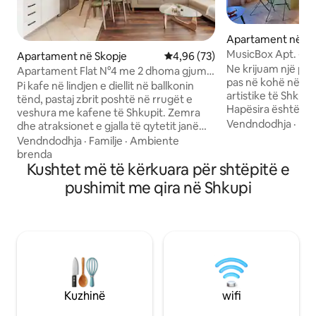
Apartament në Sk
MusicBox Apt. - Sh
Apartament në Skopje
Vlerësimi mesatar 4,96 nga 5, 
4,96 (73)
e këmbësorëve
Ne krijuam një për
Apartament Flat N°4 me 2 dhoma gjumi |
pas në kohë në bot
Qendër | Hyrje me vetëshërbim
Pi kafe në lindjen e diellit në ballkonin
artistike të Shkupi
tënd, pastaj zbrit poshtë në rrugët e
Hapësira është një 
veshura me kafene të Shkupit. Zemra
bashkëkohor dhe 
Vendndodhja
·
Fam
dhe atraksionet e gjalla të qytetit janë
shekullit, me send
një shëtitje e shkurtër larg. Brenda,
Vendndodhja
·
Familje
·
Ambiente
hapësinore, mobili
apartamenti nr. 4 është një qetësi e
brenda
dhe një sistem audio
pastër me ngjyrë të bardhë galerie: dy
Kushtet më të kërkuara për shtëpitë e
mirë. Apartamenti 
dhoma gjumi të ajrosura, një kuzhinë e
pushimit me qira në Shkupi
plotësisht dhe i p
vogël e mirëmenduar dhe lodra në
"Yugo MusicBox" ë
dispozicion për udhëtarët e vegjël.
vërtetë në zemër t
Mbrëmjet gumëzhijnë me energji në
Vendndodhja ësht
qendër të qytetit (netët e fundjavës
vetëm 3 minuta m
marrin gjallëri). Mendoje si platformën
Kryesor dhe një s
tënde minimaliste të nisjes: e ndritshme
Pazarin e Vjetër.
gjatë ditës, e vendosur në mënyrë të
përkryer për çfarëdo aventure ose
Kuzhinë
wifi
joproduktive që telefonon më pas.