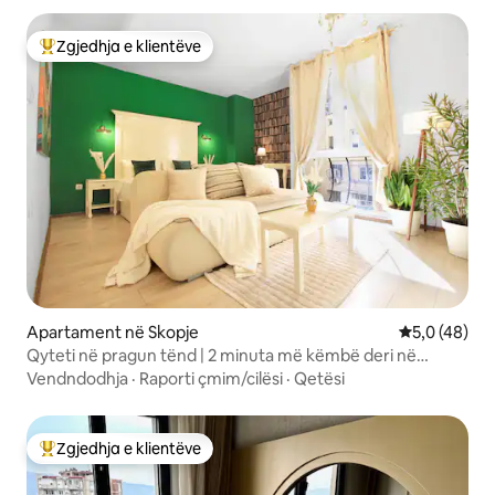
Zgjedhja e klientëve
Më të mirat e zgjedhjeve të klientëve
Apartament në Skopje
Vlerësimi me
5,0 (48)
Qyteti në pragun tënd | 2 minuta më këmbë deri në
sheshin kryesor
Vendndodhja
·
Raporti çmim/cilësi
·
Qetësi
Zgjedhja e klientëve
Më të mirat e zgjedhjeve të klientëve