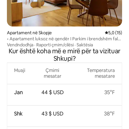
Apartament në Skopje
Vlerësimi me
5,0 (15)
• Apartament luksoz në qendër I Parkim i brendshëm falas
•
Vendndodhja
·
Raporti çmim/cilësi
·
Saktësia
Kur është koha më e mirë për ta vizituar
Shkupi?
Muaji
Çmimi
Temperatura
mesatar
mesatare
Jan
44 $ USD
35°F
Shk
43 $ USD
38°F