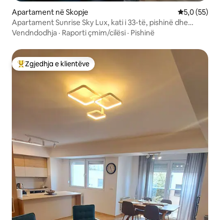
Apartament në Skopje
Vlerësimi me
5,0 (55)
Apartament Sunrise Sky Lux, kati i 33-të, pishinë dhe
fitnes
Vendndodhja
·
Raporti çmim/cilësi
·
Pishinë
Zgjedhja e klientëve
Më të mirat e zgjedhjeve të klientëve