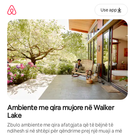
Kalo
te
Use app
përmbajtja
Ambiente me qira mujore në Walker
Lake
Zbulo ambiente me qira afatgjata që të bëjnë të
ndihesh si në shtëpi për qëndrime prej një muaji a më