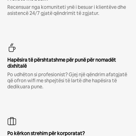
Recensuar nga komuniteti ynë i besuar i klientëve dhe
asistencë 24/7 gjatë qëndrimit të zgjatur.
Hapësira të përshtatshme për punë për nomadët
dixhitalë
Po udhëton si profesionist? Gjej një qëndrim afatgjatë
që ofron wifi me shpejtësi të lartë dhe hapësira të
dedikuara pune.
Po kërkon strehim për korporatat?