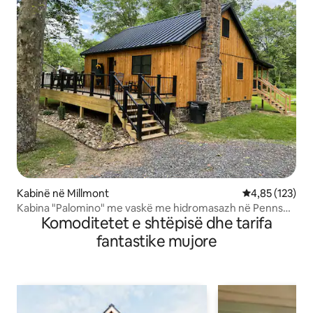
Kabinë në Millmont
Vlerësimi mesa
4,85 (123)
Kabina "Palomino" me vaskë me hidromasazh në Penns
Komoditetet e shtëpisë dhe tarifa
Creek
fantastike mujore