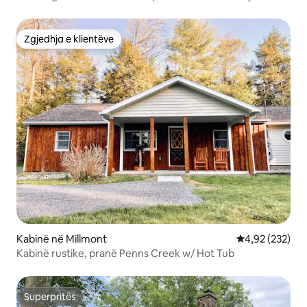
Zgjedhja e klientëve
Zgjedhja e klientëve
Kabinë në Millmont
Vlerësimi mesa
4,92 (232)
Kabinë rustike, pranë Penns Creek w/ Hot Tub
Superpritës
Superpritës