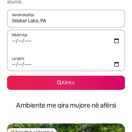
shumë.
Vendndodhja
Kur rezultatet të jenë të disponueshme, lëviz me butonat e shig
Mbërritja
Largimi
Kërko
Ambiente me qira mujore në afërsi