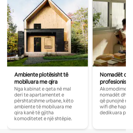
Ambiente plotësisht të
Nomadët dixh
mobiluara me qira
profesionistët
Nga kabinat e qeta në mal
Akomodime të 
deri te apartamentet e
nomadët dhe pr
përshtatshme urbane, këto
që punojnë në 
ambiente të mobiluara me
wifi dhe hapësi
qira kanë të gjitha
dedikuara pune
komoditetet e një shtëpie.