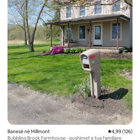
Banesë në Millmont
Vlerësimi mesa
4,99 (126)
Bubbling Brook Farmhouse - pushimet e tua familjare