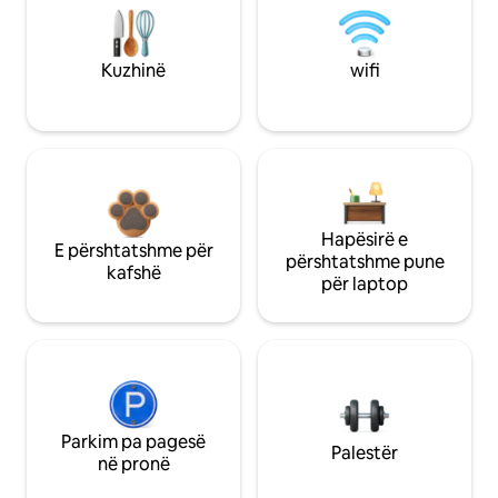
Kuzhinë
wifi
Hapësirë e
E përshtatshme për
përshtatshme pune
kafshë
për laptop
Parkim pa pagesë
Palestër
në pronë