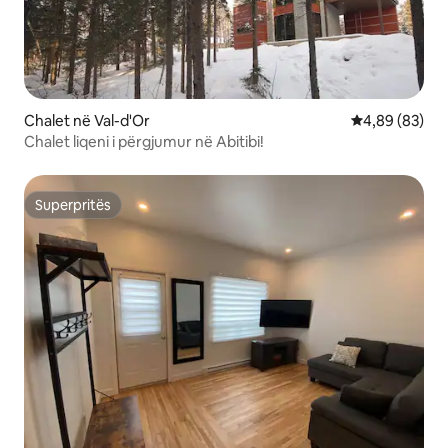
Chalet në Val-d'Or
Vlerësimi mes
4,89 (83)
Chalet liqeni i përgjumur në Abitibi!
Superpritës
Superpritës