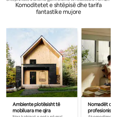
Komoditetet e shtëpisë dhe tarifa
302906
fantastike mujore
Ambiente plotësisht të
Nomadët dixh
mobiluara me qira
profesionistët
Nga kabinat e qeta në mal
Akomodime të 