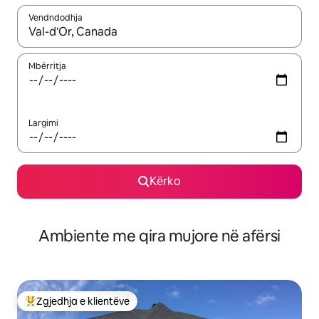
Vendndodhja
Kur rezultatet të jenë të disponueshme, lëviz me butonat e shig
Mbërritja
Largimi
Kërko
Ambiente me qira mujore në afërsi
Zgjedhja e klientëve
Më të mirat e zgjedhjeve të klientëve