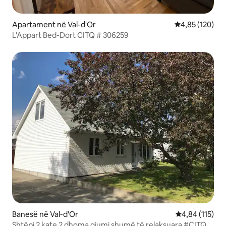
Apartament në Val-d'Or
Vlerësimi mesa
4,85 (120)
L'Appart Bed-Dort CITQ # 306259
Banesë në Val-d'Or
Vlerësimi mesa
4,84 (115)
Shtëpi 2 kate 2 dhoma gjumi shumë të relaksuara #CITQ