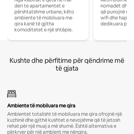
deri te apartamentet e
nomadët dhe pr
përshtatshme urbane, këto
që punojnë në 
ambiente të mobiluara me
wifi dhe hapësi
qira kanë të gjitha
dedikuara pune
komoditetet e një shtëpie.
Kushte dhe përfitime për qëndrime më
të gjata
Ambiente të mobiluara me qira
Ambientet totalisht të mobiluara me qira ofrojnë një
kuzhinë dhe gjithë kushtet e nevojshme që të jetosh
rehat për një muaj a më shumë. Është alternativa e
përkryer për një ambient me nënqira.