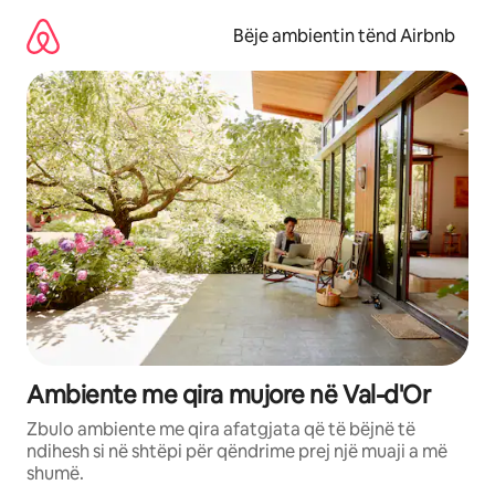
Kalo
te
Bëje ambientin tënd Airbnb
përmbajtja
Ambiente me qira mujore në Val-d'Or
Zbulo ambiente me qira afatgjata që të bëjnë të
ndihesh si në shtëpi për qëndrime prej një muaji a më
shumë.