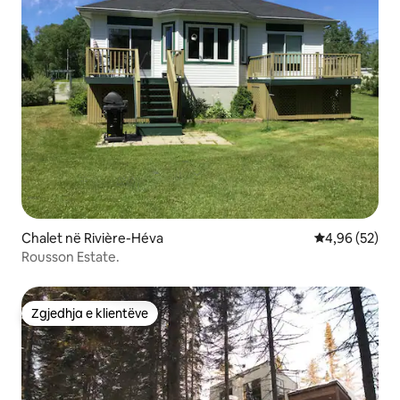
Chalet në Rivière-Héva
Vlerësimi mes
4,96 (52)
Rousson Estate.
Zgjedhja e klientëve
Zgjedhja e klientëve