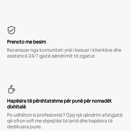
Prenoto me besim
Recensuar nga komuniteti ynë i besuar i klientëve dhe
asistencë 24/7 gjatë qëndrimit të zgjatur.
Hapësira të përshtatshme për punë për nomadët
dixhitalë
Po udhëton si profesionist? Gjej një qëndrim afatgjatë
që ofron wifi me shpejtësi të lartë dhe hapësira të
dedikuara pune.