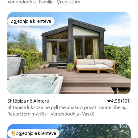
Vendndodhja
·
Familje
·
Çregjistrim
Zgjedhja e klientëve
Zgjedhja e klientëve
Shtëpiza në Almere
Vlerësimi mesa
4,95 (101)
Shtëpizë luksoze në pyll me xhakuzi privat, saunë dhe ajër
të kondicionuar
Raporti çmim/cilësi
·
Vendndodhja
·
Vaskë
Zgjedhja e klientëve
Më të mirat e zgjedhjeve të klientëve