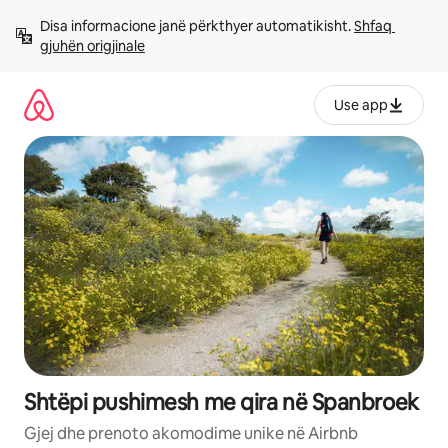
Kalo
Disa informacione janë përkthyer automatikisht. 
Shfaq 
te
gjuhën origjinale
përmbajtja
Use app
Shtëpi pushimesh me qira në Spanbroek
Gjej dhe prenoto akomodime unike në Airbnb