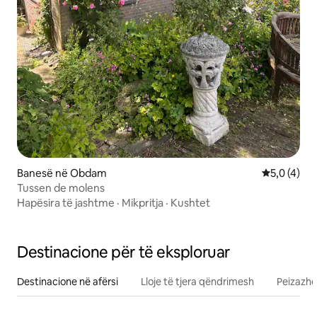
Banesë në Obdam
Vlerësimi m
5,0 (4)
Tussen de molens
Hapësira të jashtme
·
Mikpritja
·
Kushtet
Destinacione për të eksploruar
Destinacione në afërsi
Lloje të tjera qëndrimesh
Peizazhe