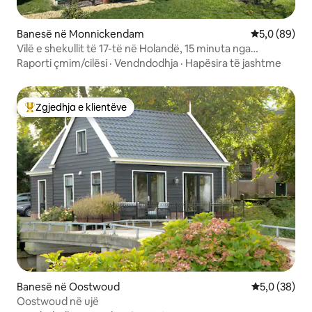
Banesë në Monnickendam
Vlerësimi me
5,0 (89)
Vilë e shekullit të 17-të në Holandë, 15 minuta nga
Amsterdami
Raporti çmim/cilësi
·
Vendndodhja
·
Hapësira të jashtme
Zgjedhja e klientëve
Më të mirat e zgjedhjeve të klientëve
Banesë në Oostwoud
Vlerësimi me
5,0 (38)
Oostwoud në ujë