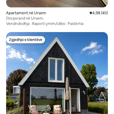
Apartament në Ursem
Vlerësimi mes
4,98 (40)
Dorpsrand në Ursem.
Vendndodhja
·
Raporti çmim/cilësi
·
Pastërtia
Zgjedhja e klientëve
Zgjedhja e klientëve