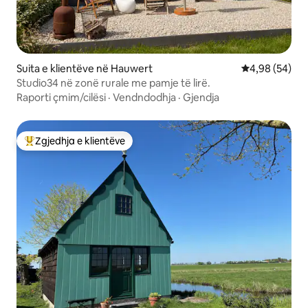
Suita e klientëve në Hauwert
Vlerësimi mes
4,98 (54)
Studio34 në zonë rurale me pamje të lirë.
Raporti çmim/cilësi
·
Vendndodhja
·
Gjendja
Zgjedhja e klientëve
Më të mirat e zgjedhjeve të klientëve