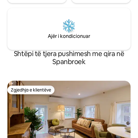
Ajër i kondicionuar
Shtëpi të tjera pushimesh me qira në
Spanbroek
Zgjedhja e klientëve
Zgjedhja e klientëve