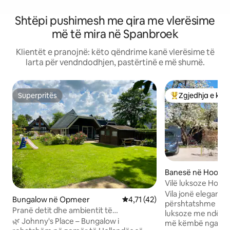
Shtëpi pushimesh me qira me vlerësime
më të mira në Spanbroek
Klientët e pranojnë: këto qëndrime kanë vlerësime të
larta për vendndodhjen, pastërtinë e më shumë.
Superpritës
Zgjedhja e klie
Superpritës
Më të mirat e zgj
Banesë në Hoorn
Vilë luksoze Hoorn: C
Amsterdamit)
Vila jonë elegante 
Bungalow në Opmeer
Vlerësimi mesatar 4,71 nga 5, 
4,71 (42)
përshtatshme për der
Pranë detit dhe ambientit të
luksoze me ndërte
Amsterdamit, Xhoni në Opmeer
🌿 Johnny's Place – Bungalow i
më këmbë nga qen