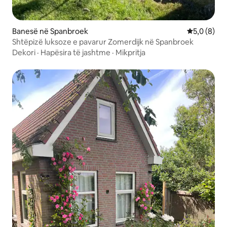
Banesë në Spanbroek
Vlerësimi m
5,0 (8)
Shtëpizë luksoze e pavarur Zomerdijk në Spanbroek
Dekori
·
Hapësira të jashtme
·
Mikpritja