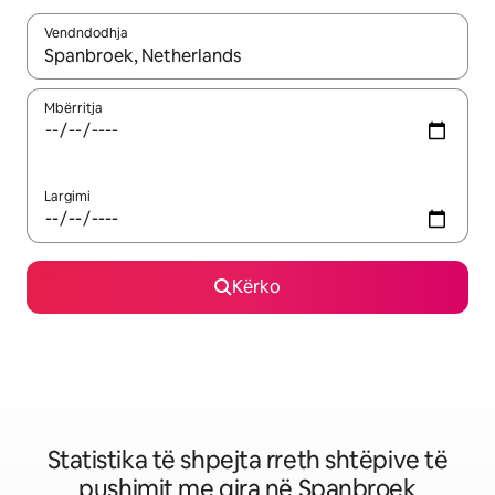
Vendndodhja
Kur rezultatet të jenë të disponueshme, lëviz me butonat e shig
Mbërritja
Largimi
Kërko
Statistika të shpejta rreth shtëpive të
pushimit me qira në Spanbroek