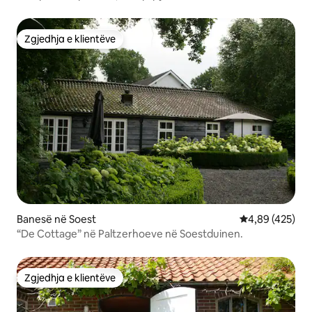
Zgjedhja e klientëve
Zgjedhja e klientëve
Banesë në Soest
Vlerësimi mesa
4,89 (425)
“De Cottage” në Paltzerhoeve në Soestduinen.
Zgjedhja e klientëve
Zgjedhja e klientëve