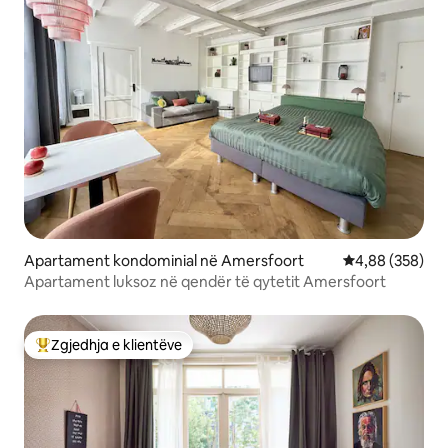
Apartament kondominial në Amersfoort
Vlerësimi mesa
4,88 (358)
Apartament luksoz në qendër të qytetit Amersfoort
Zgjedhja e klientëve
Më të mirat e zgjedhjeve të klientëve