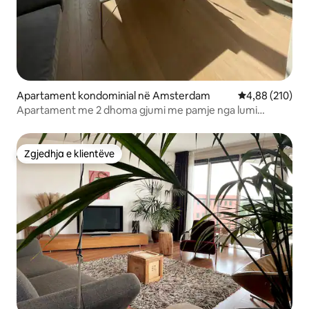
Apartament kondominial në Amsterdam
Vlerësimi mesa
4,88 (210)
Apartament me 2 dhoma gjumi me pamje nga lumi
Amstel
Zgjedhja e klientëve
Zgjedhja e klientëve