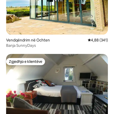
Vendqëndrim në Ochten
Vlerësimi mesa
4,88 (341)
Banja SunnyDays
Zgjedhja e klientëve
Zgjedhja e klientëve