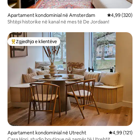
Apartament kondominial në Amsterdam
Vlerësimi mesa
4,99 (320)
Shtëpi historike në kanal në mes të De Jordaan!
Zgjedhja e klientëve
Më të mirat e zgjedhjeve të klientëve
Apartament kondominial në Utrecht
Vlerësimi mesa
4,99 (121)
Casa Hori, studio boutique në zemër të Utrehtit