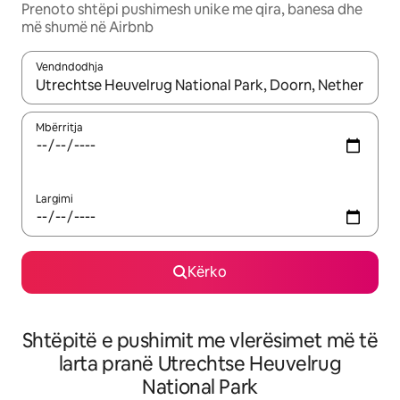
Prenoto shtëpi pushimesh unike me qira, banesa dhe
më shumë në Airbnb
Vendndodhja
Kur rezultatet të jenë të disponueshme, lëviz me butonat e shig
Mbërritja
Largimi
Kërko
Shtëpitë e pushimit me vlerësimet më të
larta pranë Utrechtse Heuvelrug
National Park