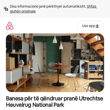
Kalo
Disa informacione janë përkthyer automatikisht. 
Shfaq 
te
gjuhën origjinale
përmbajtja
Use app
Banesa për të qëndruar pranë Utrechtse
Heuvelrug National Park