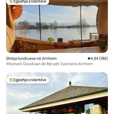
Zgjedhja e klientëve
Më të mirat e zgjedhjeve të klientëve
Shtëpi lundruese në Arnhem
Vlerësimi mesa
4,94 (186)
Woonark Gaudi aan de Rijn për 2 persona Arnhem
Zgjedhja e klientëve
Më të mirat e zgjedhjeve të klientëve