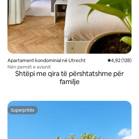
Apartament kondominial në Utrecht
Vlerësimi mesa
4,92 (128)
Nën pemët e avionit
Shtëpi me qira të përshtatshme për
familje
Superpritës
Superpritës