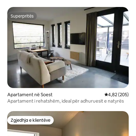
Superpritës
Superpritës
Apartament në Soest
Vlerësimi mesa
4,82 (205)
Apartament i rehatshëm, ideal për adhuruesit e natyrës
Zgjedhja e klientëve
Zgjedhja e klientëve