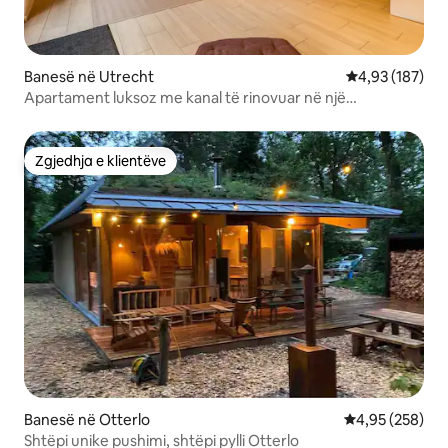
Banesë në Utrecht
Vlerësimi mesa
4,93 (187)
Apartament luksoz me kanal të rinovuar në një
vendndodhje
Zgjedhja e klientëve
Zgjedhja e klientëve
Banesë në Otterlo
Vlerësimi mesa
4,95 (258)
Shtëpi unike pushimi, shtëpi pylli Otterlo