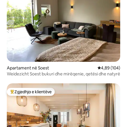
Apartament në Soest
Vlerësimi mesa
4,89 (104)
Weidezicht Soest bukuri dhe mirëqenie, qetësi dhe natyrë
Zgjedhja e klientëve
Më të mirat e zgjedhjeve të klientëve