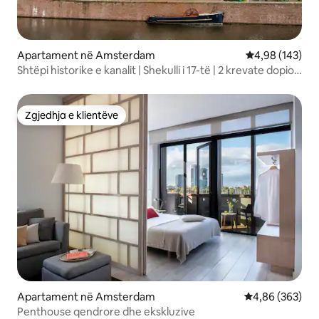
Apartament në Amsterdam
Vlerësimi mesa
4,98 (143)
Shtëpi historike e kanalit | Shekulli i 17-të | 2 krevate dopio
"King"
Zgjedhja e klientëve
Zgjedhja e klientëve
Apartament në Amsterdam
Vlerësimi mesa
4,86 (363)
Penthouse qendrore dhe ekskluzive