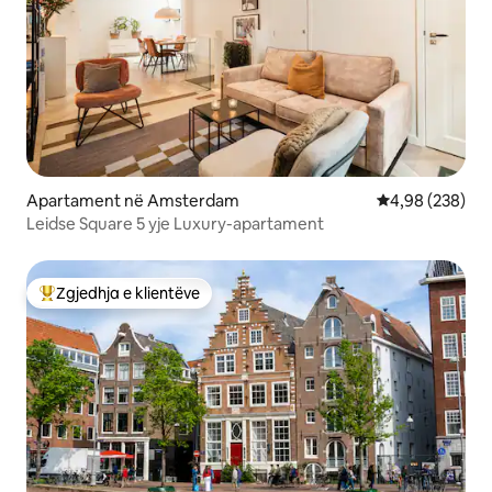
Apartament në Amsterdam
Vlerësimi mesa
4,98 (238)
Leidse Square 5 yje Luxury-apartament
Zgjedhja e klientëve
Më të mirat e zgjedhjeve të klientëve