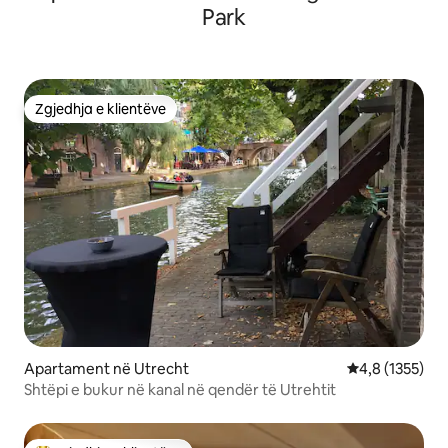
Park
Zgjedhja e klientëve
Zgjedhja e klientëve
Apartament në Utrecht
Vlerësimi mesa
4,8 (1355)
Shtëpi e bukur në kanal në qendër të Utrehtit