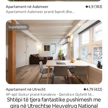
Apartament në Aalsmeer
Vlerësimi mes
4,9 (183)
Apartament Aalsmeer pranë liqenit dhe
Amsterdamit/Aeroportit
Superpritës
Superpritës
Apartament në Utrecht
Vlerësimi mesa
4,79 (422)
4P-apt i bukur pranë Kanaleve - Qendra e Qytetit të
Shtëpi të tjera fantastike pushimesh me
Utrehtit
qira në Utrechtse Heuvelrug National