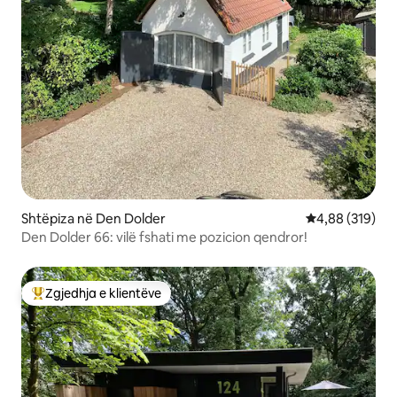
Shtëpiza në Den Dolder
Vlerësimi mesa
4,88 (319)
Den Dolder 66: vilë fshati me pozicion qendror!
Zgjedhja e klientëve
Më të mirat e zgjedhjeve të klientëve