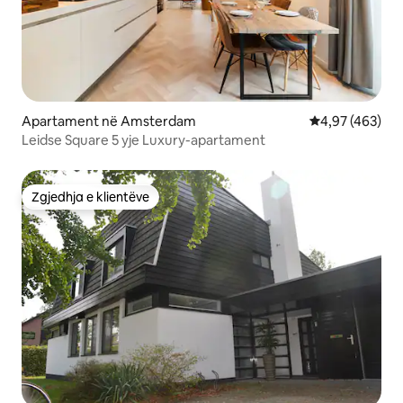
Apartament në Amsterdam
Vlerësimi mesa
4,97 (463)
Leidse Square 5 yje Luxury-apartament
Zgjedhja e klientëve
Zgjedhja e klientëve