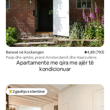
Banesë në Kockengen
Vlerësimi mesa
4,89 (793)
Paqe dhe qetësi, pranë Amsterdamit dhe Haarzuilens
Apartamente me qira me ajër të
kondicionuar
Zgjedhja e klientëve
Më të mirat e zgjedhjeve të klientëve