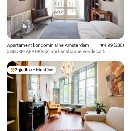
Apartament kondominial në Amsterdam
Vlerësimi mesa
4,99 (230)
3 BEDRM APP (90m2) me kanal pranë Vondelpark
Zgjedhja e klientëve
Më të mirat e zgjedhjeve të klientëve