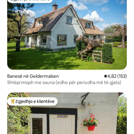
Zgjedhja e klientëve
Banesë në Geldermalsen
Vlerësimi mesa
4,82 (153)
Shtëpi miqsh me sauna (edhe për periudha më të gjata)
Zgjedhja e klientëve
Më të mirat e zgjedhjeve të klientëve