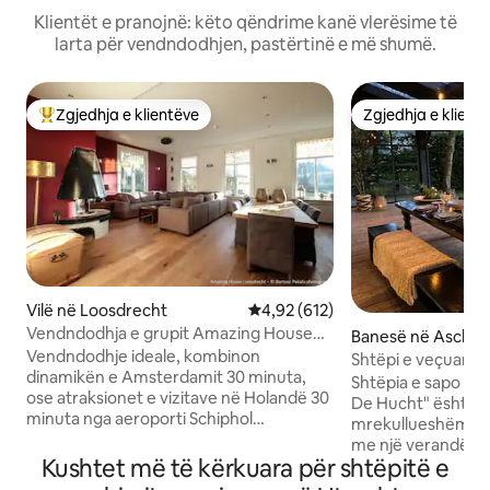
Klientët e pranojnë: këto qëndrime kanë vlerësime të
larta për vendndodhjen, pastërtinë e më shumë.
Zgjedhja e klientëve
Zgjedhja e klient
Më të mirat e zgjedhjeve të klientëve
Zgjedhja e klient
Vilë në Loosdrecht
Vlerësimi mesatar 4,92 nga 5, 6
4,92 (612)
Vendndodhja e grupit Amazing House
Banesë në Asch
25min nga Amsterdami
Vendndodhje ideale, kombinon
Shtëpi e veçuar pë
dinamikën e Amsterdamit 30 minuta,
mirëqenie TË RE 
Shtëpia e sapo rin
ose atraksionet e vizitave në Holandë 30
De Hucht" është nj
minuta nga aeroporti Schiphol
mrekullueshëm për 
Vendndodhja e grupit që paguan për
me një verandë t
person Minimumi 7 persona për të
Kushtet më të kërkuara për shtëpitë e
të gjerë të kopshti
qëndruar Shtëpi e madhe autentike e
plotësisht, ka edh