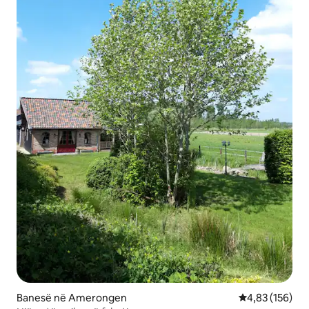
Banesë në Amerongen
Vlerësimi mesa
4,83 (156)