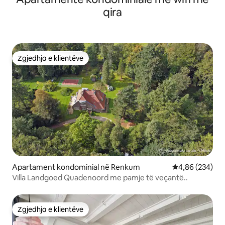
qira
Zgjedhja e klientëve
Zgjedhja e klientëve
Apartament kondominial në Renkum
Vlerësimi mesa
4,86 (234)
Villa Landgoed Quadenoord me pamje të veçantë..
Zgjedhja e klientëve
Zgjedhja e klientëve