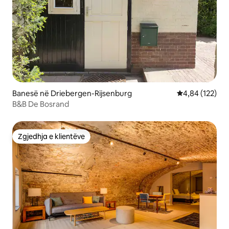
Banesë në Driebergen-Rijsenburg
Vlerësimi mesa
4,84 (122)
B&B De Bosrand
Zgjedhja e klientëve
Zgjedhja e klientëve