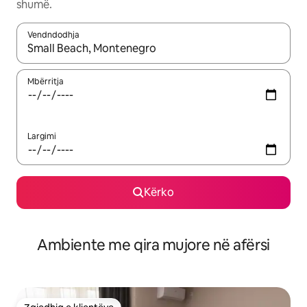
shumë.
Vendndodhja
Kur rezultatet të jenë të disponueshme, lëviz me butonat e shig
Mbërritja
Largimi
Kërko
Ambiente me qira mujore në afërsi