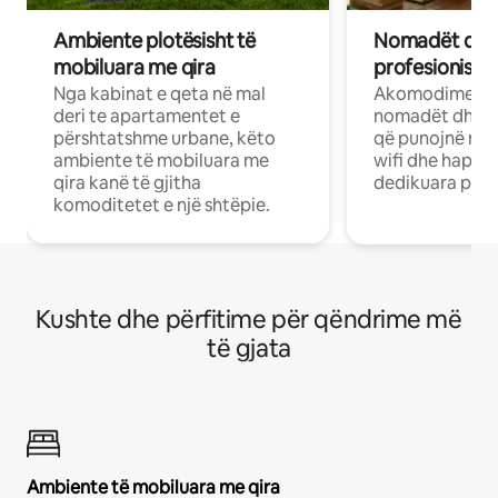
Ambiente plotësisht të
Nomadët dixh
mobiluara me qira
profesionistët
Nga kabinat e qeta në mal
Akomodime të 
deri te apartamentet e
nomadët dhe pr
përshtatshme urbane, këto
që punojnë në 
ambiente të mobiluara me
wifi dhe hapësi
qira kanë të gjitha
dedikuara pune
komoditetet e një shtëpie.
Kushte dhe përfitime për qëndrime më
të gjata
Ambiente të mobiluara me qira