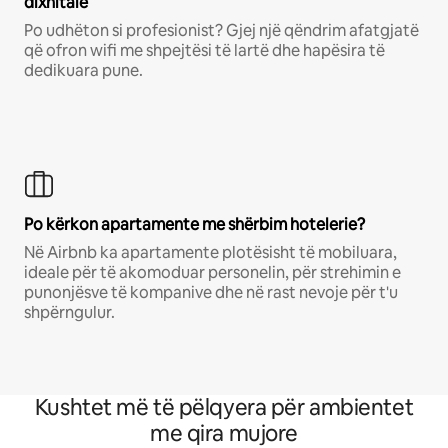
dixhitalë
Po udhëton si profesionist? Gjej një qëndrim afatgjatë
që ofron wifi me shpejtësi të lartë dhe hapësira të
dedikuara pune.
Po kërkon apartamente me shërbim hotelerie?
Në Airbnb ka apartamente plotësisht të mobiluara,
ideale për të akomoduar personelin, për strehimin e
punonjësve të kompanive dhe në rast nevoje për t'u
shpërngulur.
Kushtet më të pëlqyera për ambientet
me qira mujore