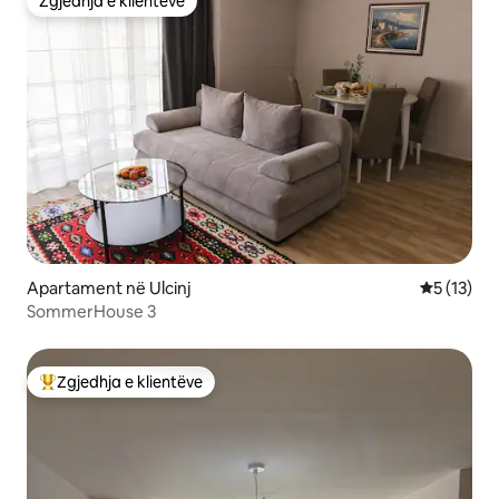
Zgjedhja e klientëve
Zgjedhja e klientëve
Apartament në Ulcinj
Vlerësimi 
5 (13)
SommerHouse 3
Zgjedhja e klientëve
Më të mirat e zgjedhjeve të klientëve