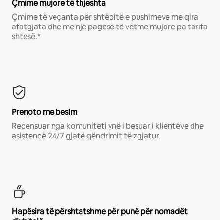
Çmime mujore të thjeshta
Çmime të veçanta për shtëpitë e pushimeve me qira
afatgjata dhe me një pagesë të vetme mujore pa tarifa
shtesë.*
Prenoto me besim
Recensuar nga komuniteti ynë i besuar i klientëve dhe
asistencë 24/7 gjatë qëndrimit të zgjatur.
Hapësira të përshtatshme për punë për nomadët