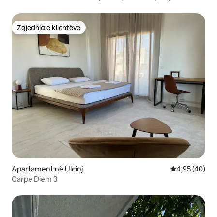
mahnitëse
Zgjedhja e klientëve
Zgjedhja e klientëve
Apartament në Ulcinj
Vlerësimi mes
4,95 (40)
Carpe Diem 3