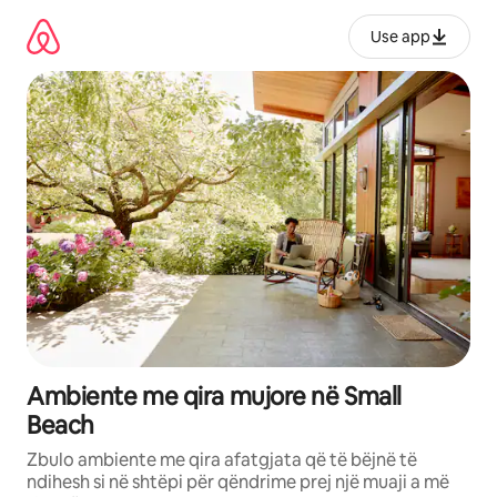
Kalo
te
Use app
përmbajtja
Ambiente me qira mujore në Small
Beach
Zbulo ambiente me qira afatgjata që të bëjnë të
ndihesh si në shtëpi për qëndrime prej një muaji a më