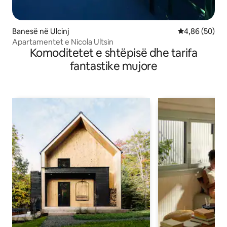
Banesë në Ulcinj
Vlerësimi mes
4,86 (50)
Apartamentet e Nicola Ultsin
Komoditetet e shtëpisë dhe tarifa
fantastike mujore