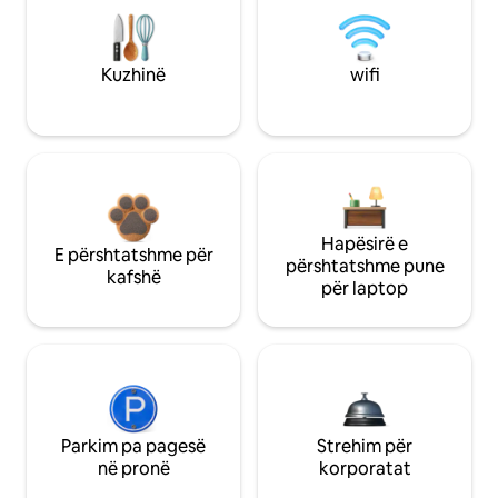
Kuzhinë
wifi
Hapësirë e
E përshtatshme për
përshtatshme pune
kafshë
për laptop
Parkim pa pagesë
Strehim për
në pronë
korporatat