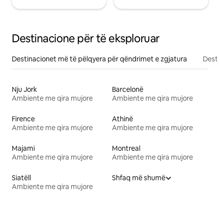
Destinacione për të eksploruar
Destinacionet më të pëlqyera për qëndrimet e zgjatura
Desti
Nju Jork
Barcelonë
Ambiente me qira mujore
Ambiente me qira mujore
Firence
Athinë
Ambiente me qira mujore
Ambiente me qira mujore
Majami
Montreal
Ambiente me qira mujore
Ambiente me qira mujore
Siatëll
Shfaq më shumë
Ambiente me qira mujore