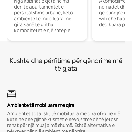
Nga kabinat e qeta në mal
Akomodime të 
deri te apartamentet e
nomadët dhe pr
përshtatshme urbane, këto
që punojnë në 
ambiente të mobiluara me
wifi dhe hapësi
qira kanë të gjitha
dedikuara pune
komoditetet e një shtëpie.
Kushte dhe përfitime për qëndrime më
të gjata
Ambiente të mobiluara me qira
Ambientet totalisht të mobiluara me qira ofrojnë një
kuzhinë dhe gjithë kushtet e nevojshme që të jetosh
rehat për një muaj a më shumë. Është alternativa e
përkryer për një ambient me nënqira.