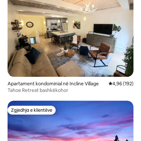
Apartament kondominial në Incline Village
Vlerësimi mesa
4,96 (192)
Tahoe Retreat bashkëkohor
Zgjedhja e klientëve
Zgjedhja e klientëve