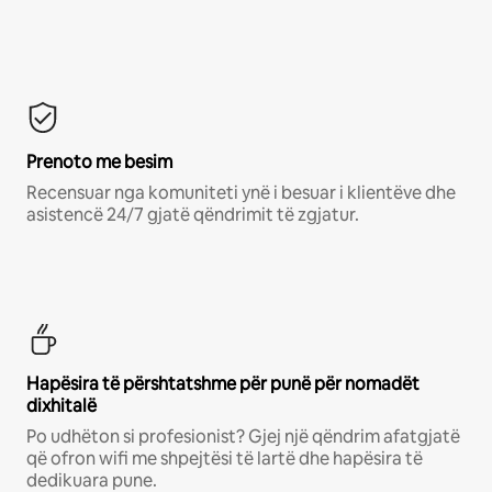
Prenoto me besim
Recensuar nga komuniteti ynë i besuar i klientëve dhe
asistencë 24/7 gjatë qëndrimit të zgjatur.
Hapësira të përshtatshme për punë për nomadët
dixhitalë
Po udhëton si profesionist? Gjej një qëndrim afatgjatë
që ofron wifi me shpejtësi të lartë dhe hapësira të
dedikuara pune.