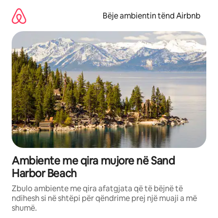
Kalo
te
Bëje ambientin tënd Airbnb
përmbajtja
Ambiente me qira mujore në Sand
Harbor Beach
Zbulo ambiente me qira afatgjata që të bëjnë të
ndihesh si në shtëpi për qëndrime prej një muaji a më
shumë.