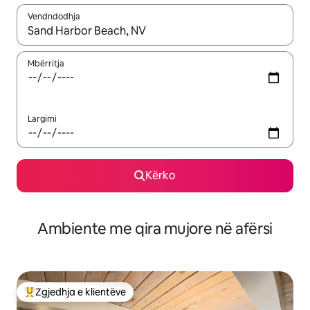
Vendndodhja
Kur rezultatet të jenë të disponueshme, lëviz me butonat e shig
Mbërritja
Largimi
Kërko
Ambiente me qira mujore në afërsi
Zgjedhja e klientëve
Më të mirat e zgjedhjeve të klientëve