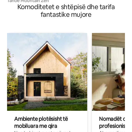
Tahoe Mountain Zen
Komoditetet e shtëpisë dhe tarifa
fantastike mujore
Ambiente plotësisht të
Nomadët dixh
mobiluara me qira
profesionistët