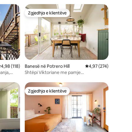
Zgjedhja e klientëve
entëve
Zgjedhja e klientëve
lerësimi mesatar 4,98 nga 5, 118 vlerësime
4,98 (118)
Banesë në Potrero Hill
Vlerësimi mesatar 4,97
4,97 (274)
anja,
Shtëpi Viktoriane me pamje
ranë BART
mbresëlënëse
Zgjedhja e klientëve
entëve
Zgjedhja e klientëve