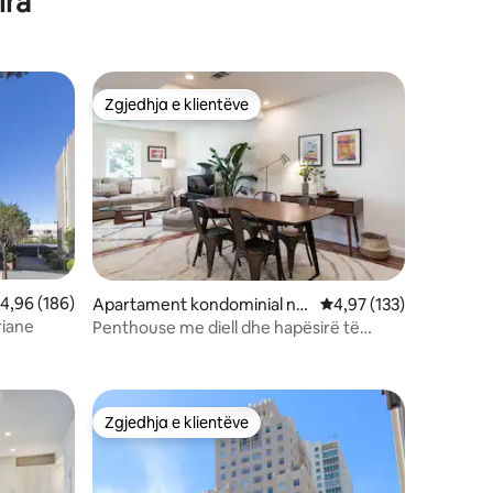
ira
Zgjedhja e klientëve
entëve
Zgjedhja e klientëve
lerësimi mesatar 4,96 nga 5, 186 vlerësime
4,96 (186)
Apartament kondominial në
Vlerësimi mesatar 4,97
4,97 (133)
Alamo Square
riane
Penthouse me diell dhe hapësirë të
bollshme me pamje mahnitëse nga
qyteti
Zgjedhja e klientëve
entëve
Zgjedhja e klientëve