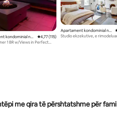
Apartament kondominial në
V
nga 5, 337 vlerësime
Lartësitë Paqësore
Studio ekzekutive, e rimodelua
nt kondominial në
Vlerësimi mesatar 4,77 nga 5, 115 vlerësime
4,77 (115)
PacHeights
isko
ner 1 BR w/Views in Perfect
htëpi me qira të përshtatshme për famil