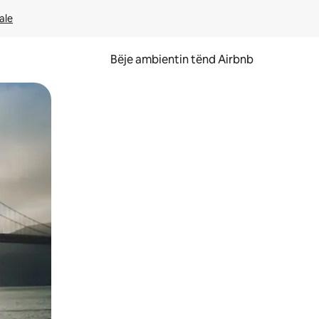
ale
Bëje ambientin tënd Airbnb
ëvizur ekranin.