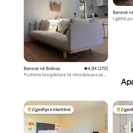
Banesë n
I gjithë p
spektakol
Banesë në Bolinas
Vlerësimi mesatar 4,94 
4,94 (270)
Pushime bregdetare të rimodeluara së
Apa
fundmi
Zgjedhja e klientëve
Zgjedh
Më të mirat e zgjedhjeve të klientëve
Më të mi