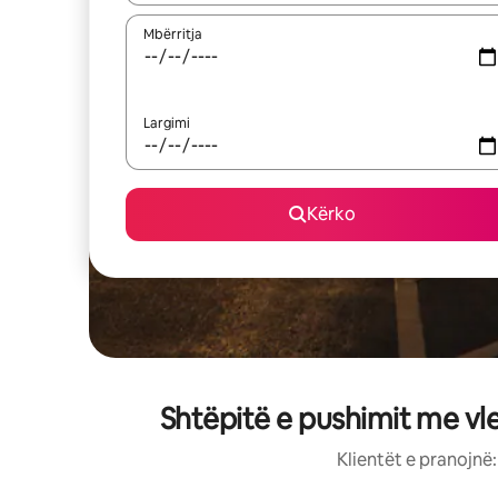
Mbërritja
Largimi
Kërko
Shtëpitë e pushimit me vl
Klientët e pranojnë