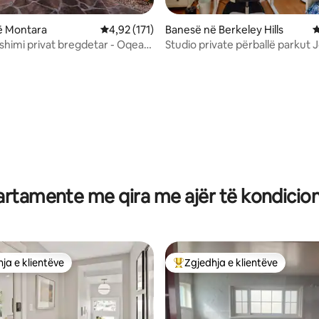
ë Montara
Vlerësimi mesatar 4,92 nga 5, 171 vlerësime
4,92 (171)
Banesë në Berkeley Hills
V
ushimi privat bregdetar - Oqeani
Studio private përballë parkut 
ar
Hinkel
nga 5, 270 vlerësime
rtamente me qira me ajër të kondicio
ja e klientëve
Zgjedhja e klientëve
rat e zgjedhjeve të klientëve
Më të mirat e zgjedhjeve të kli