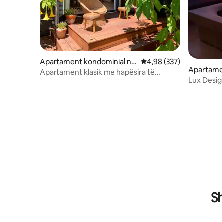
Apartament kondominial në
Vlerësimi mesatar 4,98 
4,98 (337)
Apartame
Berkeley
Apartament klasik me hapësira të
San Franc
Lux Desig
bollshme 1bd/1ba
Location
S