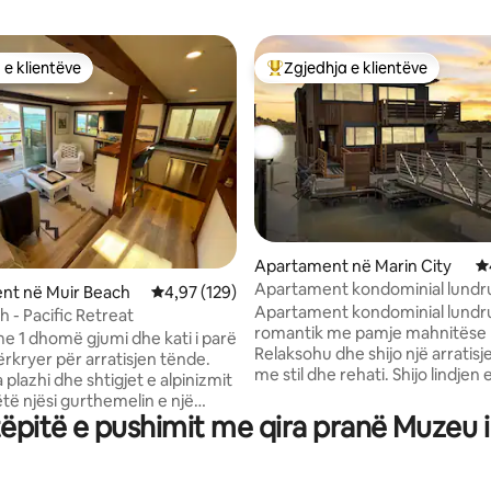
 e klientëve
Zgjedhja e klientëve
 e klientëve
Më të mirat e zgjedhjeve të kli
nga 5, 155 vlerësime
Apartament në Marin City
V
Apartament kondominial lundru
nt në Muir Beach
Vlerësimi mesatar 4,97 nga 5, 129 vlerësime
4,97 (129)
gjirin Richardson të Sausalitos
Apartament kondominial lundr
 - Pacific Retreat
romantik me pamje mahnitëse n
me 1 dhomë gjumi dhe kati i parë
Relaksohu dhe shijo një arratisj
ërkryer për arratisjen tënde.
me stil dhe rehati. Shijo lindjen e 
plazhi dhe shtigjet e alpinizmit
nga krevati ose ndenjësja super
ëtë njësi gurthemelin e një
rehatshme në verandë me peli
ëpitë e pushimit me qira pranë Muzeu i
ë shkëlqyer çlodhës ose
rastit (apo edhe një hidroavion)
e poshtëm
shkojnë. Unike dhe e përkryer 
etë, private dhe e rimodeluar
pushim, pushim pune ose pushim.
a një televizor