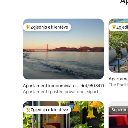
Ap
Zgjedhja e klientëve
Zgjedh
Më të mirat e zgjedhjeve të klientëve
Më të mi
Apartame
Lartësitë
The Pacif
Apartament kondominial në
Vlerësimi mesatar 4,95 
4,95 (347)
Cow Hollow
Apartament i pastër, privat dhe i sigurt
në San Francisko
Zgjedhja e klientëve
Superpri
Më të mirat e zgjedhjeve të klientëve
Superpri