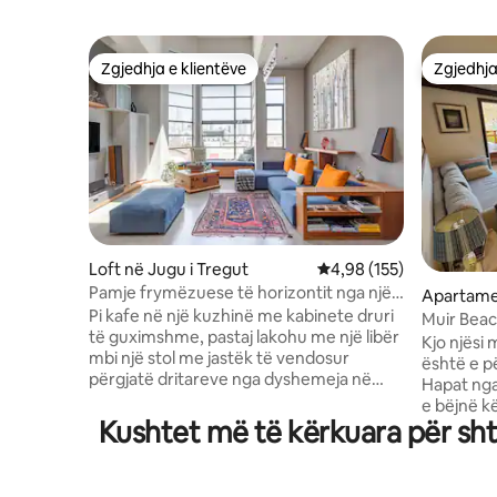
Zgjedhja e klientëve
Zgjedhja
Zgjedhja e klientëve
Zgjedhja
Loft në Jugu i Tregut
Vlerësimi mesatar 4,98 
4,98 (155)
Pamje frymëzuese të horizontit nga një
Apartame
loft Hip në SoMa
Pi kafe në një kuzhinë me kabinete druri
Muir Beach
të guximshme, pastaj lakohu me një libër
Kjo njësi 
mbi një stol me jastëk të vendosur
është e p
përgjatë dritareve nga dyshemeja në
Hapat nga 
tavan që ofrojnë pamje horizontale.
e bëjnë k
Arredime moderne dhe dekor
Kushtet më të kërkuara për sht
pushimi t
shumëngjyrësh krijojnë një atmosferë të
aventuresk. Kjo njësi në katin 
modës brenda këtij apartamenti të
është e q
ndritshëm në papafingo. Lofti ka të gjitha
kohët e fundit. Kjo njësi k