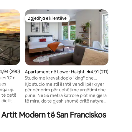
Shtëpi mi
Zgjedhja e klientëve
Zgjed
entëve
Zgjedhja e klientëve
Më të mi
E sigurt,
– një per
Mirë se 
sapo rin
Francisk
me 2 kat
karakter 
pajisur, 
dhe krev
midis Mis
lerësimi mesatar 4,94 nga 5, 290 vlerësime
4,94 (290)
Apartament në Lower Haight
Vlerësimi mesatar 4,91
4,91 (211)
pranë ka
es 'C' në
Studio me krevat dopio "king" dhe
Ne jetoj
kuzhinë të plotë në Lower Haight
ues
Kjo studio me stil është vendi i përkryer
kryesore
ga uji.
për qëndrim për udhëtime argëtimi dhe
qëndrimev
e të qetë
pune. Në 56 metra katrorë plot me gjëra
nëse je k
diellit
të mira, do të gjesh shumë dritë natyrale,
banesa j
 e
një kuzhinë plotësisht të pajisur, krevat
plotësish
kanë të
dopio "king", hapësirë të dedikuar pune,
izolim dh
 Artit Modern të San Franciskos
 që vijnë e
zonë ngrënieje dhe praktikisht
për një
vendndodhjen më të mirë për të vizituar
 Ura
San Franciscon. Ka shumë restorante,