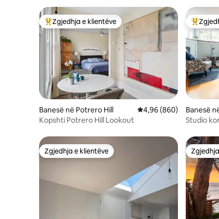
Zgjedhja e klientëve
Zgjedh
Më të mirat e zgjedhjeve të klientëve
Më të mi
Banesë në Potrero Hill
Vlerësimi mesatar 4,96 
4,96 (860)
Banesë në
Kopshti Potrero Hill Lookout
Studio ko
portës së
Zgjedhja e klientëve
Zgjedhja
Zgjedhja e klientëve
Zgjedhja