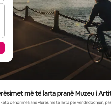
erësimet më të larta pranë Muzeu i Arti
: këto qëndrime kanë vlerësime të larta për vendndodhjen, pa