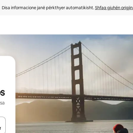
Disa informacione janë përkthyer automatikisht. 
Shfaq gjuhën origjin
os
esa
butonat e shigjetave lart e poshtë ose eksploro duke prekur ose duke l