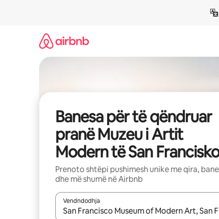
Kalo
te
përmbajtja
Banesa për të qëndruar
pranë Muzeu i Artit
Modern të San Francisk
Prenoto shtëpi pushimesh unike me qira, ban
dhe më shumë në Airbnb
Vendndodhja
Kur rezultatet të jenë të disponueshme, lëviz me 