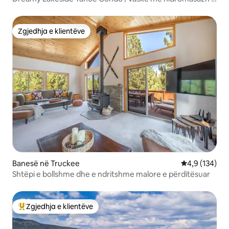
Fjetje 7
Zgjedhja e klientëve
Zgjedhja e klientëve
Banesë në Truckee
Vlerësimi mes
4,9 (134)
Shtëpi e bollshme dhe e ndritshme malore e përditësuar
Zgjedhja e klientëve
Më të mirat e zgjedhjeve të klientëve