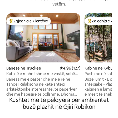
vetëm.
Zgjedhja e klientëve
Zgjedhja e klie
Më të mirat e zgjedhjeve të klientëve
Më të mirat e zgj
Banesë në Truckee
Vlerësimi mesatar 4,96 nga 5, 1
4,96 (127)
Kabinë në Kyburz
Kabinë e mahnitshme me vaskë, sobë
Pushime në shtëpi
druri!
trekëndore buzë lu
Banesa më e pastër dhe më e re në
Buzë lumit • E pë
kafshë shtëpiake
Tahoe! Relaksohu në këtë shtëpi
shtëpiake • Plazh privat Mirë s
arkitektonike interesante, të papërlyer
kabinën e lumit R
dhe me hapësirë të bollshme. Dhoma
e mesit të shekulli
Kushtet më të pëlqyera për ambientet
kryesore e gjumit si spa përfshin një
shtrihet përgjatë 
vaskë të madhe, një dush me pllaka me
American River. I
buzë plazhit në Gjiri Rubikon
dy koka dushi të fuqishme dhe një
gjitha stinët, por
krevat dopio "KING". Dhoma e miqve e
lumit në oborrin e