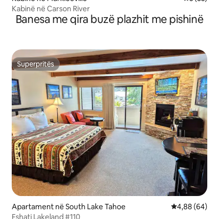
Kabinë në Carson River
Banesa me qira buzë plazhit me pishinë
Superpritës
Superpritës
Apartament në South Lake Tahoe
Vlerësimi mes
4,88 (64)
Fshati Lakeland #110