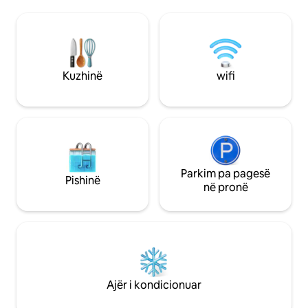
rehatshme dhe e mbushur me dritë me
ngrohtë mund të je
krevat DOPIO "QUEEN" dhe banjë të
minuta nga Sierra
personalizuar është vendi i përkryer për
minuta deri në He
t 'u çlodhur. E pajisur plotësisht, kuzhina
Tahoe për skiator
moderne do të frymëzojë ushqime të
sport në dërrasë. Pas derdhjes së
shijshme. Me tavanin e harkuar, krevatin
zemrës dhe shpirti
Kuzhinë
wifi
"QUEEN" dhe argëtimin inteligjent,
shpresojmë që pro
dhoma e ndenjjes është e përkryer për
përgjigje emocional
apres dhe natën e filmit.
për ne!
Parkim pa pagesë
Pishinë
në pronë
Ajër i kondicionuar