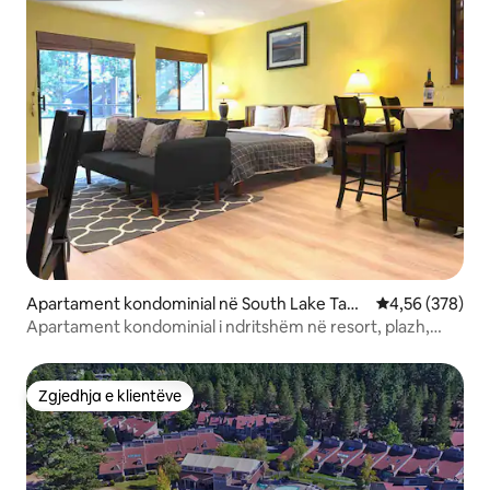
Apartament kondominial në South Lake Taho
Vlerësimi mesa
4,56 (378)
e
Apartament kondominial i ndritshëm në resort, plazh,
pishinë, spa!
Zgjedhja e klientëve
Zgjedhja e klientëve