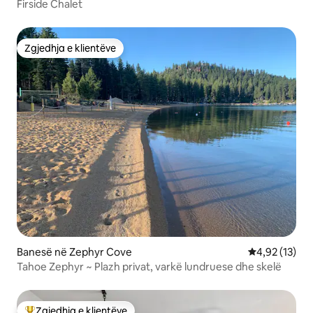
Firside Chalet
Zgjedhja e klientëve
Zgjedhja e klientëve
Banesë në Zephyr Cove
Vlerësimi mes
4,92 (13)
Tahoe Zephyr ~ Plazh privat, varkë lundruese dhe skelë
Zgjedhja e klientëve