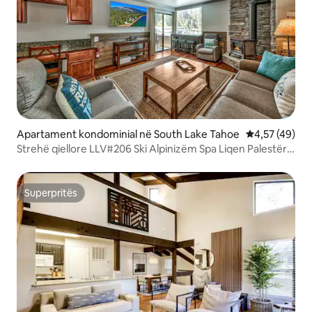
Apartament kondominial në South Lake Tahoe
Vlerësimi mes
4,57 (49)
Strehë qiellore LLV#206 Ski Alpinizëm Spa Liqen Palestër
AC
Superpritës
Superpritës