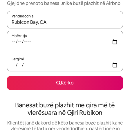
Gjej dhe prenoto banesa unike buzë plazhit në Airbnb
Vendndodhja
Kur rezultatet të jenë të disponueshme, lëviz me butonat e shig
Mbërritja
Largimi
Kërko
Banesat buzë plazhit me qira më të
vlerësuara në Gjiri Rubikon
Klientët janë dakord që këto banesa buzë plazhit kanë
vlerësime të larta për vendndodhjen, pastërtinë e jo