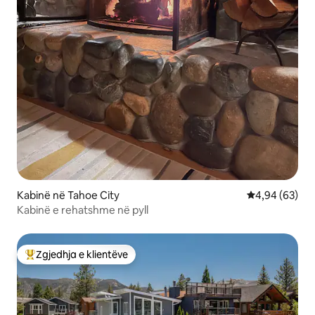
Kabinë në Tahoe City
Vlerësimi mes
4,94 (63)
Kabinë e rehatshme në pyll
Zgjedhja e klientëve
Më të mirat e zgjedhjeve të klientëve