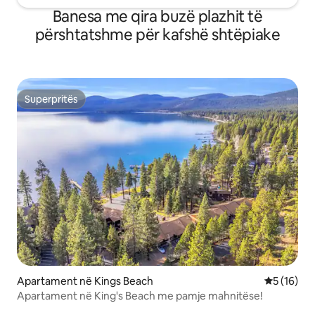
Banesa me qira buzë plazhit të
përshtatshme për kafshë shtëpiake
Superpritës
Superpritës
Apartament në Kings Beach
Vlerësimi 
5 (16)
Apartament në King's Beach me pamje mahnitëse!