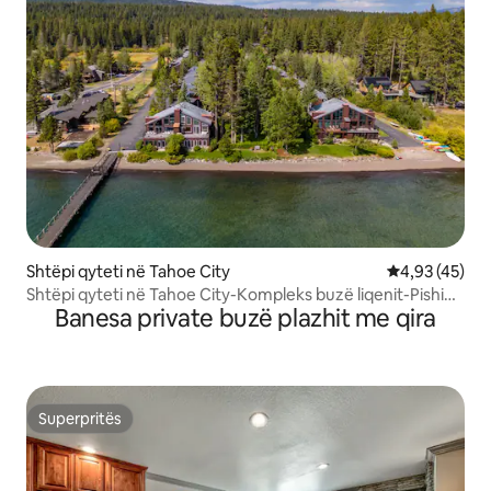
Shtëpi qyteti në Tahoe City
Vlerësimi mes
4,93 (45)
Shtëpi qyteti në Tahoe City-Kompleks buzë liqenit-Pishinë
Banesa private buzë plazhit me qira
etj.
Superpritës
Superpritës