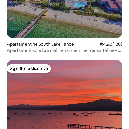
Apartament në South Lake Tahoe
Vlerësimi mesa
4,92 (120)
Apartament kondominial i rehatshëm në liqenin Tahoe+ I
pajisur plotësisht +Pranë Kazinosë
Zgjedhja e klientëve
Zgjedhja e klientëve