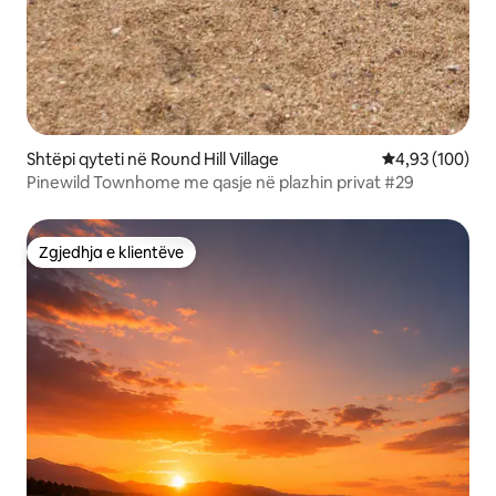
Shtëpi qyteti në Round Hill Village
Vlerësimi mesa
4,93 (100)
Pinewild Townhome me qasje në plazhin privat #29
Zgjedhja e klientëve
Zgjedhja e klientëve