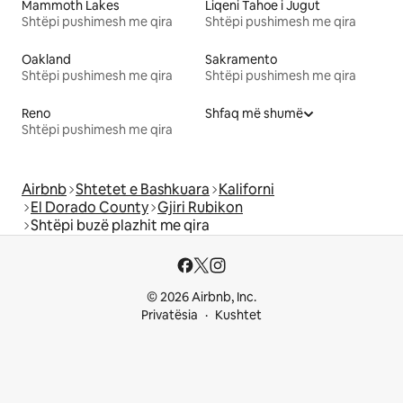
Mammoth Lakes
Liqeni Tahoe i Jugut
Shtëpi pushimesh me qira
Shtëpi pushimesh me qira
Oakland
Sakramento
Shtëpi pushimesh me qira
Shtëpi pushimesh me qira
Reno
Shfaq më shumë
Shtëpi pushimesh me qira
Airbnb
Shtetet e Bashkuara
Kaliforni
El Dorado County
Gjiri Rubikon
Shtëpi buzë plazhit me qira
© 2026 Airbnb, Inc.
Privatësia
Kushtet