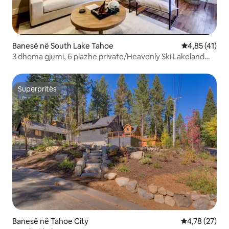
Banesë në South Lake Tahoe
Vlerësimi mes
4,85 (41)
3 dhoma gjumi, 6 plazhe private/Heavenly Ski Lakeland
Village
Superpritës
Superpritës
Banesë në Tahoe City
Vlerësimi mes
4,78 (27)