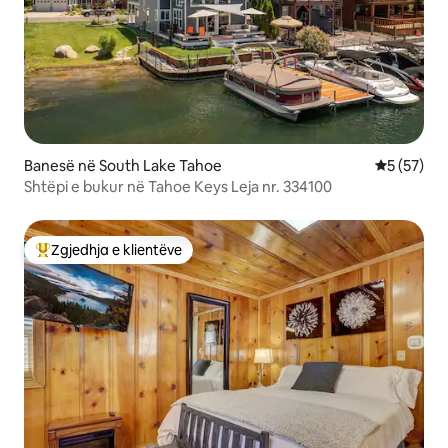
Banesë në South Lake Tahoe
Vlerësimi 
5 (57)
Shtëpi e bukur në Tahoe Keys Leja nr. 334100
Zgjedhja e klientëve
Më të mirat e zgjedhjeve të klientëve