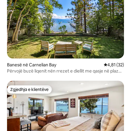
Banesë në Carnelian Bay
Vlerësimi mes
4,81 (32)
Përvojë buzë liqenit nën rrezet e diellit me qasje në plazh
të fshehur
Zgjedhja e klientëve
Zgjedhja e klientëve