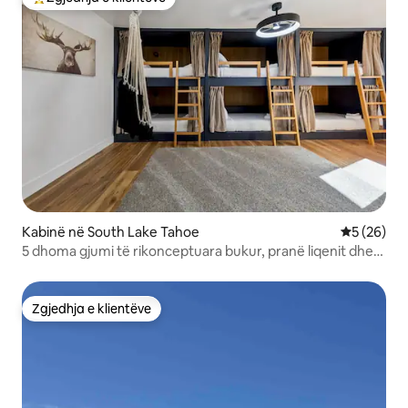
Më të mirat e zgjedhjeve të klientëve
Kabinë në South Lake Tahoe
Vlerësimi 
5 (26)
5 dhoma gjumi të rikonceptuara bukur, pranë liqenit dhe
Heavenly
Zgjedhja e klientëve
Zgjedhja e klientëve