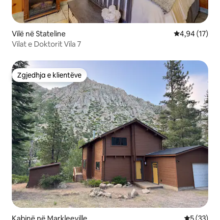
Vilë në Stateline
Vlerësimi mes
4,94 (17)
Vilat e Doktorit Vila 7
Zgjedhja e klientëve
Zgjedhja e klientëve
Kabinë në Markleeville
Vlerësimi 
5 (33)