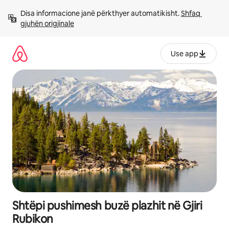
Kalo
Disa informacione janë përkthyer automatikisht. 
Shfaq 
te
gjuhën origjinale
përmbajtja
Use app
Shtëpi pushimesh buzë plazhit në Gjiri
Rubikon