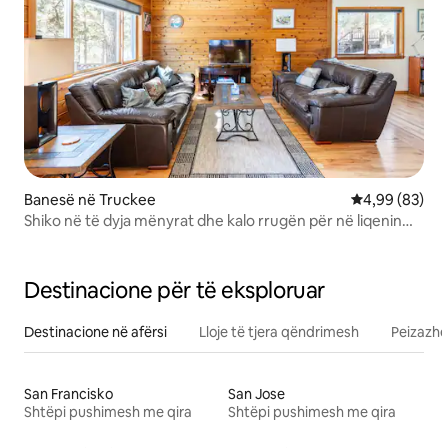
Banesë në Truckee
Vlerësimi mes
4,99 (83)
Shiko në të dyja mënyrat dhe kalo rrugën për në liqenin
Donner
Destinacione për të eksploruar
Destinacione në afërsi
Lloje të tjera qëndrimesh
Peizazhe
San Francisko
San Jose
Shtëpi pushimesh me qira
Shtëpi pushimesh me qira