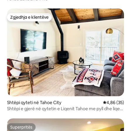
Zgjedhja e klientëve
Zgjedhja e klientëve
Shtëpi qyteti në Tahoe City
Vlerësimi mes
4,86 (35)
Shtëpi e gjerë në qytetin e Liqenit Tahoe me pyll dhe liqen
Vi
Superpritës
Superpritës