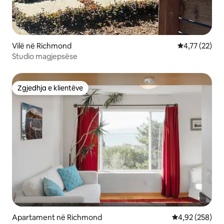
Vilë në Richmond
Vlerësimi mes
4,77 (22)
Studio magjepsëse
Zgjedhja e klientëve
Zgjedhja e klientëve
Apartament në Richmond
Vlerësimi mesa
4,92 (258)