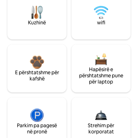
Kuzhinë
wifi
Hapësirë e
E përshtatshme për
përshtatshme pune
kafshë
për laptop
Parkim pa pagesë
Strehim për
në pronë
korporatat