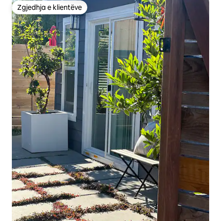
Zgjedhja e klientëve
Zgjedhja e klientëve