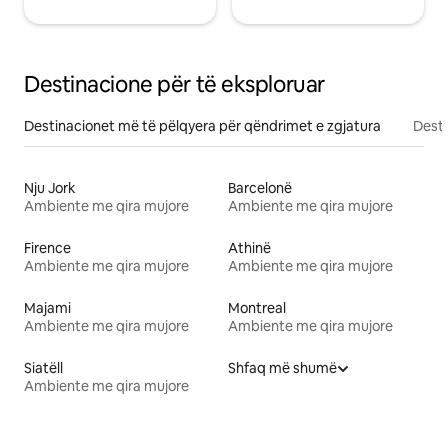
Destinacione për të eksploruar
Destinacionet më të pëlqyera për qëndrimet e zgjatura
Desti
Nju Jork
Barcelonë
Ambiente me qira mujore
Ambiente me qira mujore
Firence
Athinë
Ambiente me qira mujore
Ambiente me qira mujore
Majami
Montreal
Ambiente me qira mujore
Ambiente me qira mujore
Siatëll
Shfaq më shumë
Ambiente me qira mujore