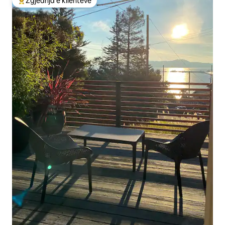
Zgjedhja e klientëve
Më të mirat e zgjedhjeve të klientëve