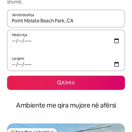
shumë.
Vendndodhja
Kur rezultatet të jenë të disponueshme, lëviz me butonat e shig
Mbërritja
Largimi
Kërko
Ambiente me qira mujore në afërsi