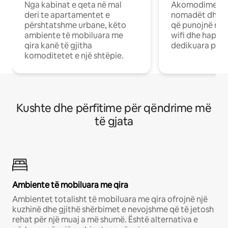
Nga kabinat e qeta në mal
Akomodime të 
deri te apartamentet e
nomadët dhe pr
përshtatshme urbane, këto
që punojnë në 
ambiente të mobiluara me
wifi dhe hapësi
qira kanë të gjitha
dedikuara pune
komoditetet e një shtëpie.
Kushte dhe përfitime për qëndrime më
të gjata
Ambiente të mobiluara me qira
Ambientet totalisht të mobiluara me qira ofrojnë një
kuzhinë dhe gjithë shërbimet e nevojshme që të jetosh
rehat për një muaj a më shumë. Është alternativa e