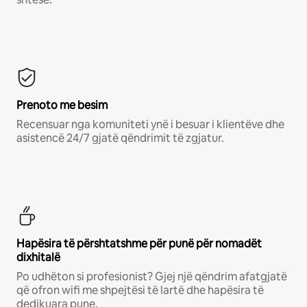
Prenoto me besim
Recensuar nga komuniteti ynë i besuar i klientëve dhe
asistencë 24/7 gjatë qëndrimit të zgjatur.
Hapësira të përshtatshme për punë për nomadët
dixhitalë
Po udhëton si profesionist? Gjej një qëndrim afatgjatë
që ofron wifi me shpejtësi të lartë dhe hapësira të
dedikuara pune.