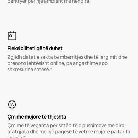
përkryer për një ambient me nënqira.
Fleksibiliteti që të duhet
Zgjidh datat e sakta të mbërritjes dhe të largimit dhe
prenoto lehtësisht online, pa angazhime apo
shkresurina shtesë.*
Çmime mujore të thjeshta
Çmime të veçanta për shtëpitë e pushimeve me qira
afatgjata dhe me një pagesë të vetme mujore pa tarifa
shtesë.*