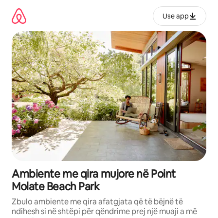
Kalo
te
Use app
përmbajtja
Ambiente me qira mujore në Point
Molate Beach Park
Zbulo ambiente me qira afatgjata që të bëjnë të
ndihesh si në shtëpi për qëndrime prej një muaji a më