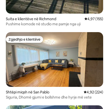
Suita e klientëve në Richmond
Vlerësimi mesa
4,97 (155)
Pushime komode në studio me pamje nga uji
Zgjedhja e klientëve
Zgjedhja e klientëve
Shtëpi miqsh në San Pablo
Vlerësimi mesa
4,92 (224)
Siguria, Dhomë gjumi e bollshme dhe hyrje më vete