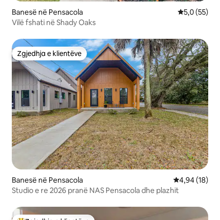
Banesë në Pensacola
Vlerësimi me
5,0 (55)
Vilë fshati në Shady Oaks
Zgjedhja e klientëve
Zgjedhja e klientëve
Banesë në Pensacola
Vlerësimi mes
4,94 (18)
Studio e re 2026 pranë NAS Pensacola dhe plazhit