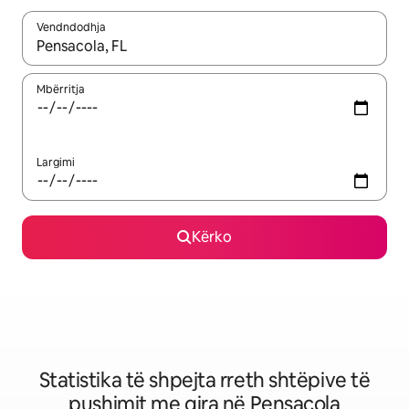
Vendndodhja
Kur rezultatet të jenë të disponueshme, lëviz me butonat e shig
Mbërritja
Largimi
Kërko
Statistika të shpejta rreth shtëpive të
pushimit me qira në Pensacola