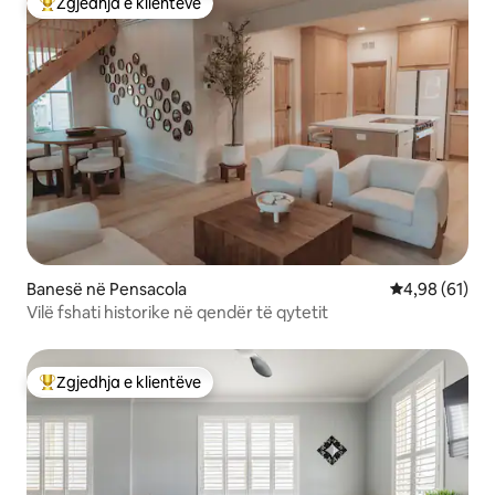
Zgjedhja e klientëve
Më të mirat e zgjedhjeve të klientëve
Banesë në Pensacola
Vlerësimi mes
4,98 (61)
Vilë fshati historike në qendër të qytetit
Zgjedhja e klientëve
Më të mirat e zgjedhjeve të klientëve