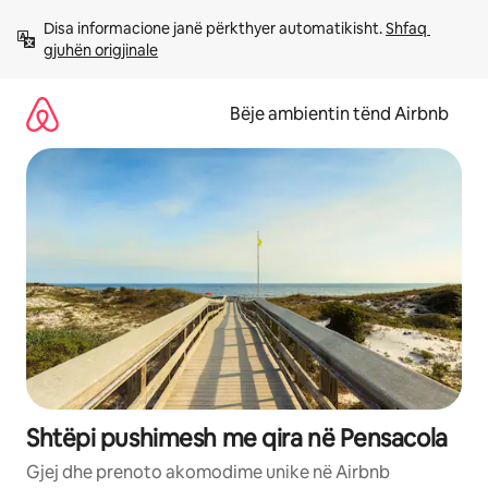
Kalo
Disa informacione janë përkthyer automatikisht. 
Shfaq 
te
gjuhën origjinale
përmbajtja
Bëje ambientin tënd Airbnb
Shtëpi pushimesh me qira në Pensacola
Gjej dhe prenoto akomodime unike në Airbnb