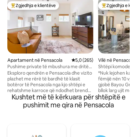
Zgjedhja e klientëve
Zgjedhja e klie
Më të mirat e zgjedhjeve të klientëve
Më të mirat e zgj
Apartament në Pensacola
Vlerësimi mesatar 5,0 nga 5, 2
5,0 (265)
Vilë në Pensacola
Pushime private të mbushura me dritë
Shtëpi komode n
në qendër të qytetit
lojërash pranë pl
Eksploro qendrën e Pensacola dhe vizito
*Nuk lejohen kafs
plazhet me rërë të bardhë të klasit
fëmijë nën 10 vjeç * Nuk ka festa 50
botëror të Pensacola nga kjo shtëpi e
gjobë Bayou Grande Casita është një
rehatshme karroce që ndodhet brenda
bllok larg ujit me 
Kushtet më të kërkuara për shtëpitë e
distancës së ecjes nga restorantet,
krevatet dhe divan
dyqanet, muzetë dhe jeta e natës.
dhomën e lojërav
pushimit me qira në Pensacola
Dysheme guri, shumë dritë natyrale dhe
shigjetat. Çoji kaj
tavane të larta. Relaksohu në një ballkon
vozitje të bukur ku
privat ndërsa pi kafen e mëngjesit pas
Verandë e kontroll
një nate të qetë gjumi në një krevat të
një vakt jashtë. Mil
rehatshëm me shtroja me cilësi të lartë.
përgjatë ujit ku s
HD TV dhe një altoparlant me valë JBL
Blue Angels. Marin