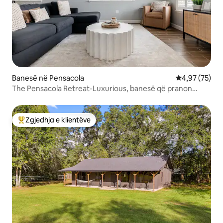
Banesë në Pensacola
Vlerësimi mes
4,97 (75)
The Pensacola Retreat-Luxurious, banesë që pranon
kafshë shtëpiake
Zgjedhja e klientëve
Më të mirat e zgjedhjeve të klientëve