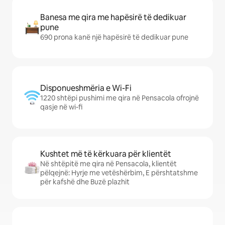
Banesa me qira me hapësirë të dedikuar
pune
690 prona kanë një hapësirë të dedikuar pune
Disponueshmëria e Wi-Fi
1220 shtëpi pushimi me qira në Pensacola ofrojnë
qasje në wi-fi
Kushtet më të kërkuara për klientët
Në shtëpitë me qira në Pensacola, klientët
pëlqejnë: Hyrje me vetëshërbim, E përshtatshme
për kafshë dhe Buzë plazhit