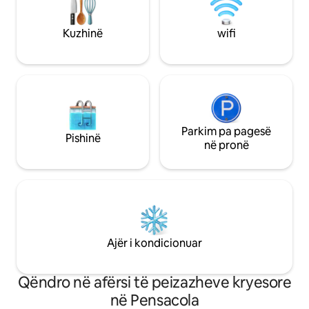
për të luajtur meloditë tuaja. Kuzhinë e
shkëlqyer, një ra
kompletuar me gjithçka që të duhet për
deri në plazhe dhe
Kuzhinë
wifi
të gatuar një vakt. Hapësirë e
qendër të qytetit
mjaftueshme në dollap për të gjitha
për vendet lokale.
gjërat e tua dhe një lavatriçe dhe
tharëse me madhësi të plotë.
Parkim pa pagesë
Pishinë
në pronë
Ajër i kondicionuar
Qëndro në afërsi të peizazheve kryesore
në Pensacola