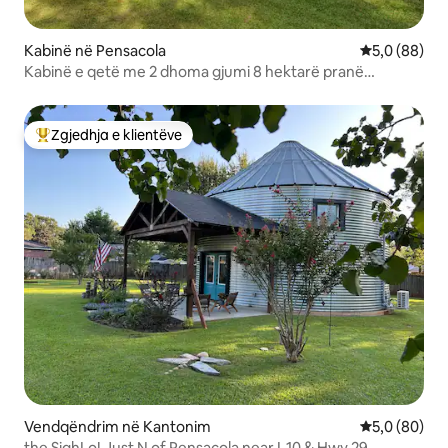
Kabinë në Pensacola
Vlerësimi me
5,0 (88)
Kabinë e qetë me 2 dhoma gjumi 8 hektarë pranë
Pensacola & Beach
Zgjedhja e klientëve
Më të mirat e zgjedhjeve të klientëve
Vendqëndrim në Kantonim
Vlerësimi me
5,0 (80)
the SighLo! Just N of Pensacola near I-10 & Hwy 29