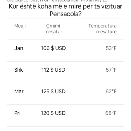
Kur është koha më e mirë për ta vizituar
Pensacola?
Muaji
Çmimi
Temperatura
mesatar
mesatare
Jan
106 $ USD
53°F
Shk
112 $ USD
57°F
Mar
125 $ USD
62°F
Pri
120 $ USD
68°F