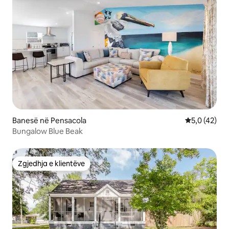
Banesë në Pensacola
Vlerësimi me
5,0 (42)
Bungalow Blue Beak
Zgjedhja e klientëve
Zgjedhja e klientëve