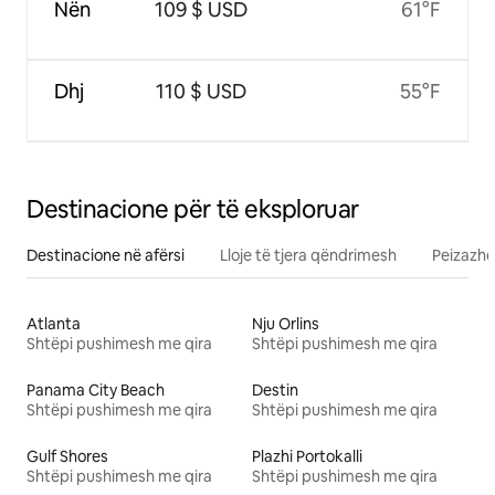
Nën
109 $ USD
61°F
Dhj
110 $ USD
55°F
Destinacione për të eksploruar
Destinacione në afërsi
Lloje të tjera qëndrimesh
Peizazhe
Atlanta
Nju Orlins
Shtëpi pushimesh me qira
Shtëpi pushimesh me qira
Panama City Beach
Destin
Shtëpi pushimesh me qira
Shtëpi pushimesh me qira
Gulf Shores
Plazhi Portokalli
Shtëpi pushimesh me qira
Shtëpi pushimesh me qira