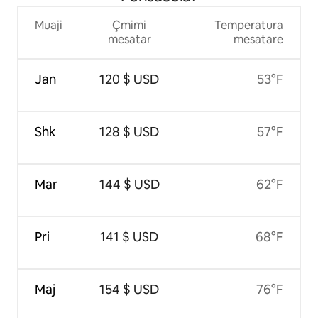
Muaji
Çmimi
Temperatura
mesatar
mesatare
Jan
120 $ USD
53°F
Shk
128 $ USD
57°F
Mar
144 $ USD
62°F
Pri
141 $ USD
68°F
Maj
154 $ USD
76°F