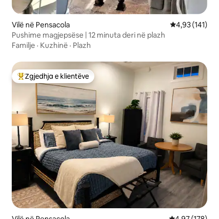
Vilë në Pensacola
Vlerësimi mesa
4,93 (141)
Pushime magjepsëse | 12 minuta deri në plazh
Familje
·
Kuzhinë
·
Plazh
Zgjedhja e klientëve
Më të mirat e zgjedhjeve të klientëve
Vilë në Pensacola
Vlerësimi mesa
4,97 (178)