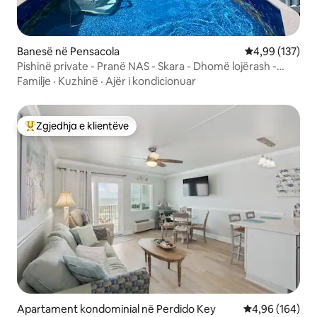
Banesë në Pensacola
Vlerësimi mesa
4,99 (137)
Pishinë private - Pranë NAS - Skara - Dhomë lojërash -
Ambient familjar
Familje
·
Kuzhinë
·
Ajër i kondicionuar
Zgjedhja e klientëve
Më të mirat e zgjedhjeve të klientëve
Apartament kondominial në Perdido Key
Vlerësimi mesa
4,96 (164)