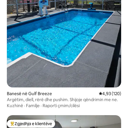
Banesë në Gulf Breeze
Vlerësimi mesa
4,93 (120)
Argëtim, diell, rërë dhe pushim. Shijoje qëndrimin me ne.
Kuzhinë
·
Familje
·
Raporti çmim/cilësi
Zgjedhja e klientëve
Më të mirat e zgjedhjeve të klientëve