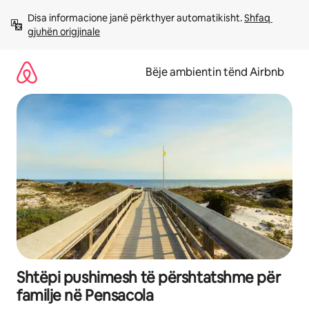
Kalo
Disa informacione janë përkthyer automatikisht. 
Shfaq 
te
gjuhën origjinale
përmbajtja
Bëje ambientin tënd Airbnb
Shtëpi pushimesh të përshtatshme për
familje në Pensacola