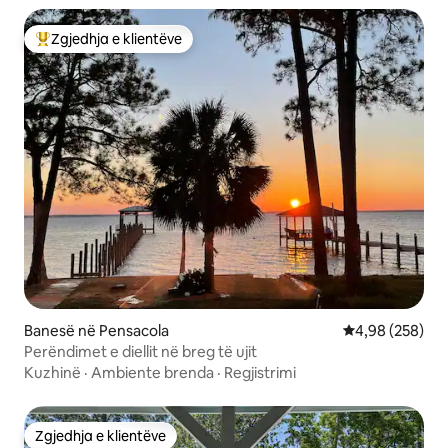
Zgjedhja e klientëve
Më të mirat e zgjedhjeve të klientëve
Banesë në Pensacola
Vlerësimi mesa
4,98 (258)
Perëndimet e diellit në breg të ujit
Kuzhinë
·
Ambiente brenda
·
Regjistrimi
Zgjedhja e klientëve
Zgjedhja e klientëve