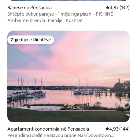
Banesë në Pensacola
Vlerësimi mesa
4,87 (147)
Shtëpi e bukur parajse - 1 milje nga plazhi - PISHINË
Ambiente brenda
·
Familje
·
Kushtet
Zgjedhja e klientëve
Zgjedhja e klientëve
Apartament kondominial në Pensacola
Vlerësimi mesa
4,93 (144)
Perëndimi i diellit në Bayou pranë Nas/Downtown