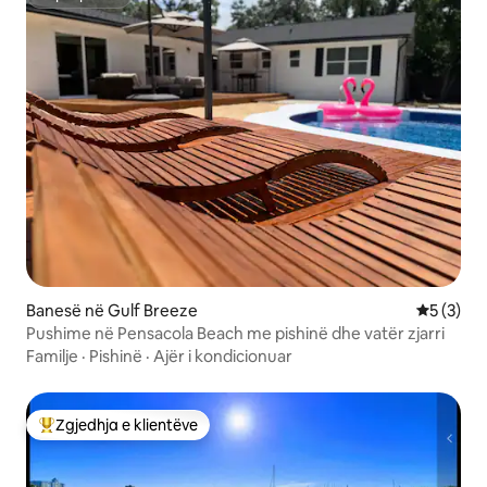
Superpritës
Banesë në Gulf Breeze
Vlerësimi
5 (3)
Pushime në Pensacola Beach me pishinë dhe vatër zjarri
Familje
·
Pishinë
·
Ajër i kondicionuar
Zgjedhja e klientëve
Më të mirat e zgjedhjeve të klientëve