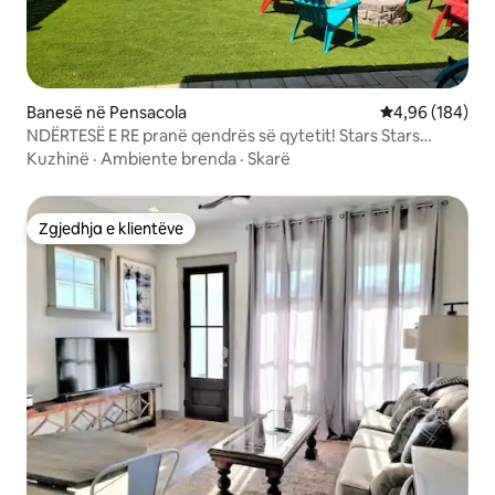
Banesë në Pensacola
Vlerësimi mesa
4,96 (184)
NDËRTESË E RE pranë qendrës së qytetit! Stars Stars
Stripes & Salt Life
Kuzhinë
·
Ambiente brenda
·
Skarë
Zgjedhja e klientëve
Zgjedhja e klientëve