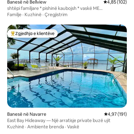
Banesë në Bellview
Vlerësimi mesa
4,85 (102)
shtëpi familjare * pishinë kaubojsh * vaskë ME
HIDROMASAZH~ Lojëra oborri.
Familje
·
Kuzhinë
·
Çregjistrim
Zgjedhja e klientëve
Më të mirat e zgjedhjeve të klientëve
Banesë në Navarre
Vlerësimi mesa
4,97 (191)
East Bay Hideaway — Një arratisje private buzë ujit
Kuzhinë
·
Ambiente brenda
·
Vaskë