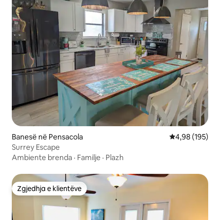
Banesë në Pensacola
Vlerësimi mesa
4,98 (195)
Surrey Escape
Ambiente brenda
·
Familje
·
Plazh
Zgjedhja e klientëve
Zgjedhja e klientëve