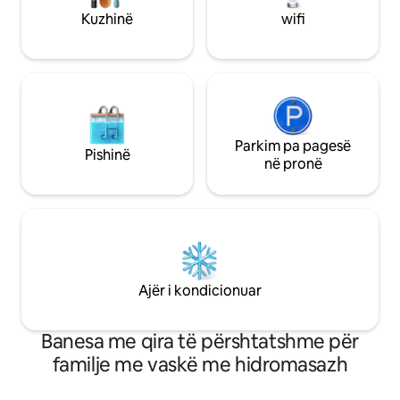
të gatuar një vakt. Hapësirë e
Pensacola Beach &
Kuzhinë
wifi
mjaftueshme në dollap për të gjitha
17mi dhe 25 minut
gjërat e tua dhe një lavatriçe dhe
tharëse me madhësi të plotë.
Parkim pa pagesë
Pishinë
në pronë
Ajër i kondicionuar
Banesa me qira të përshtatshme për
familje me vaskë me hidromasazh