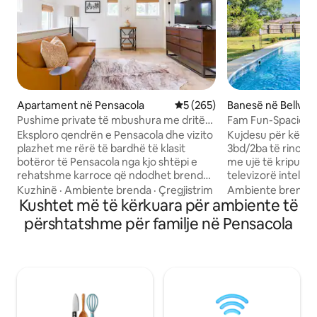
Apartament në Pensacola
Vlerësimi mesatar 5 nga 5, 2
5 (265)
Banesë në Bellvie
Pushime private të mbushura me dritë
Fam Fun-Spaciou
në qendër të qytetit
Game Room & Poo
Eksploro qendrën e Pensacola dhe vizito
Kujdesu për këtë 
plazhet me rërë të bardhë të klasit
3bd/2ba të rinovua
botëror të Pensacola nga kjo shtëpi e
me ujë të kripur. 
rehatshme karroce që ndodhet brenda
televizorë inteli
distancës së ecjes nga restorantet,
Security, shigjeta,
Kuzhinë
·
Ambiente brenda
·
Çregjistrim
Ambiente brenda
dyqanet, muzetë dhe jeta e natës.
Kushtet më të kërkuara për ambiente të
K-cups. Televizori i dhomës së ndenjjes
Dysheme guri, shumë dritë natyrale dhe
është 75 inç! Njësia është e përkryer për
përshtatshme për familje në Pensacola
tavane të larta. Relaksohu në një ballkon
familjet ose grupe
privat ndërsa pi kafen e mëngjesit pas
një hapësirë të re
një nate të qetë gjumi në një krevat të
plotësisht - pavarë
rehatshëm me shtroja me cilësi të lartë.
për biznes, ka nevo
HD TV dhe një altoparlant me valë JBL
përkohshme, ose th
për të luajtur meloditë tuaja. Kuzhinë e
vendet e pushimit
kompletuar me gjithçka që të duhet për
panhandle të Flori