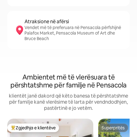
Atraksione në afërsi
Vendet më të preferuara në Pensacola përfshijnë
Palafox Market, Pensacola Museum of Art dhe
Bruce Beach
Ambientet më të vlerësuara të
përshtatshme për familje në Pensacola
klientët janë dakord që këto banesa të përshtatshme
për familje kanë vlerësime të larta për vendndodhjen,
pastërtinë e jo vetëm.
Zgjedhja e klientëve
Superpritës
Më të mirat e zgjedhjeve të klientëve
Superpritës