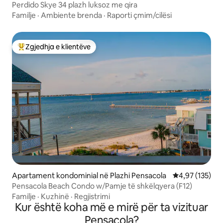
Perdido Skye 34 plazh luksoz me qira
Familje
·
Ambiente brenda
·
Raporti çmim/cilësi
Zgjedhja e klientëve
Më të mirat e zgjedhjeve të klientëve
Apartament kondominial në Plazhi Pensacola
Vlerësimi mesa
4,97 (135)
Pensacola Beach Condo w/Pamje të shkëlqyera (F12)
Familje
·
Kuzhinë
·
Regjistrimi
Kur është koha më e mirë për ta vizituar
Pensacola?