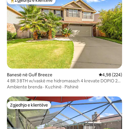
Zgjedhja e klientëve
Më të mirat e zgjedhjeve të klientëve
Banesë në Gulf Breeze
Vlerësimi mesa
4,98 (224)
4 BR 3 BTH w/vaskë me hidromasazh 4 krevate DOPIO 2
krevate dopio
Ambiente brenda
·
Kuzhinë
·
Pishinë
Zgjedhja e klientëve
Zgjedhja e klientëve