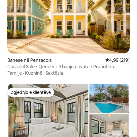
Banesë në Pensacola
Vlerësimi mesa
4,99 (219)
Casa del Sole • Qendër • 3 banjo private • Pranohen
kafshët shtëpiake
Familje
·
Kuzhinë
·
Saktësia
Zgjedhja e klientëve
Zgjedhja e klientëve