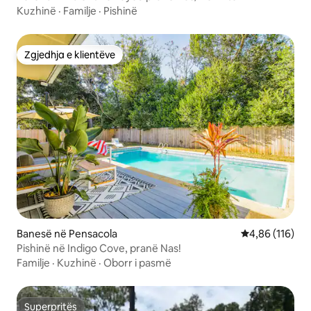
Pensacola
Kuzhinë
·
Familje
·
Pishinë
Zgjedhja e klientëve
Zgjedhja e klientëve
Banesë në Pensacola
Vlerësimi mesa
4,86 (116)
Pishinë në Indigo Cove, pranë Nas!
Familje
·
Kuzhinë
·
Oborr i pasmë
Superpritës