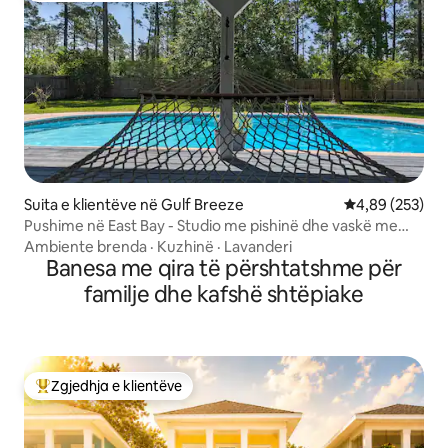
Suita e klientëve në Gulf Breeze
Vlerësimi mesa
4,89 (253)
Pushime në East Bay - Studio me pishinë dhe vaskë me
hidromasazh
Ambiente brenda
·
Kuzhinë
·
Lavanderi
Banesa me qira të përshtatshme për
familje dhe kafshë shtëpiake
Zgjedhja e klientëve
Më të mirat e zgjedhjeve të klientëve