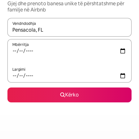
Gjej dhe prenoto banesa unike të përshtatshme për
familje në Airbnb
Vendndodhja
Kur rezultatet të jenë të disponueshme, lëviz me butonat e shig
Mbërritja
Largimi
Kërko