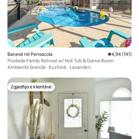
Banesë në Pensacola
Vlerësimi mesa
4,94 (141)
Poolside Family Retreat w/ Hot Tub & Game Room
Ambiente brenda
·
Kuzhinë
·
Lavanderi
Zgjedhja e klientëve
Zgjedhja e klientëve