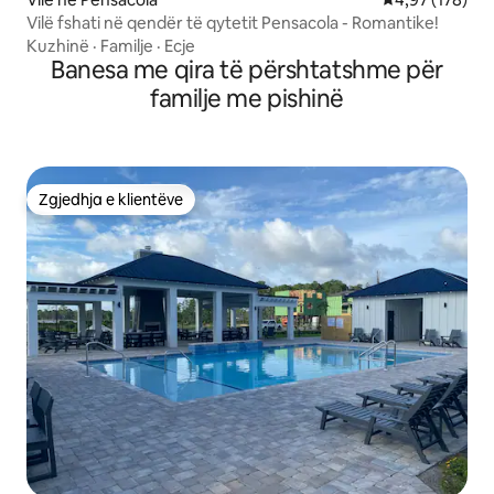
Vilë fshati në qendër të qytetit Pensacola - Romantike!
Kuzhinë
·
Familje
·
Ecje
Banesa me qira të përshtatshme për
familje me pishinë
Zgjedhja e klientëve
Zgjedhja e klientëve