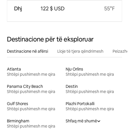
Dhj
122 $ USD
55°F
Destinacione për të eksploruar
Destinacione në afërsi
Lloje të tjera qëndrimesh
Peizazhe
Atlanta
Nju Orlins
Shtëpi pushimesh me qira
Shtëpi pushimesh me qira
Panama City Beach
Destin
Shtëpi pushimesh me qira
Shtëpi pushimesh me qira
Gulf Shores
Plazhi Portokalli
Shtëpi pushimesh me qira
Shtëpi pushimesh me qira
Birmingham
Shfaq më shumë
Shtëpi pushimesh me qira