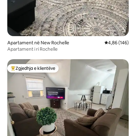
Apartament në New Rochelle
Vlerësimi mesa
4,86 (146)
Apartament i ri Rochelle
Zgjedhja e klientëve
Më të mirat e zgjedhjeve të klientëve