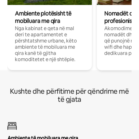
Ambiente plotësisht të
Nomadët dixh
mobiluara me qira
profesionistët
Nga kabinat e qeta në mal
Akomodime të 
deri te apartamentet e
nomadët dhe pr
përshtatshme urbane, këto
që punojnë në 
ambiente të mobiluara me
wifi dhe hapësi
qira kanë të gjitha
dedikuara pune
komoditetet e një shtëpie.
Kushte dhe përfitime për qëndrime më
të gjata
Ambiente të mobiluara me qira