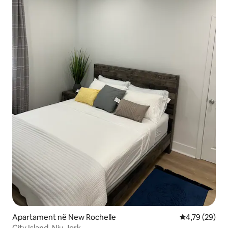
Apartament në New Rochelle
Vlerësimi mes
4,79 (29)
City Island, Nju Jork