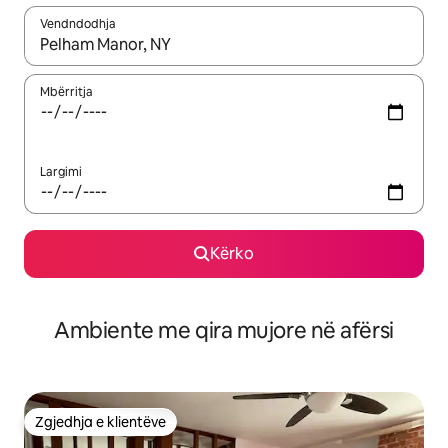
Vendndodhja
Kur rezultatet të jenë të disponueshme, lëviz me butonat e shig
Mbërritja
Largimi
Kërko
Ambiente me qira mujore në afërsi
Zgjedhja e klientëve
Zgjedhja e klientëve