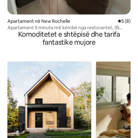
Apartament në New Rochelle
Vlerësimi
5 (8)
Apartament 5 minuta më këmbë nga restorantet, 35
Komoditetet e shtëpisë dhe tarifa
minuta nga NYC
fantastike mujore