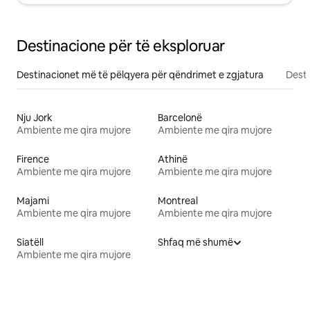
Destinacione për të eksploruar
Destinacionet më të pëlqyera për qëndrimet e zgjatura
Desti
Nju Jork
Barcelonë
Ambiente me qira mujore
Ambiente me qira mujore
Firence
Athinë
Ambiente me qira mujore
Ambiente me qira mujore
Majami
Montreal
Ambiente me qira mujore
Ambiente me qira mujore
Siatëll
Shfaq më shumë
Ambiente me qira mujore