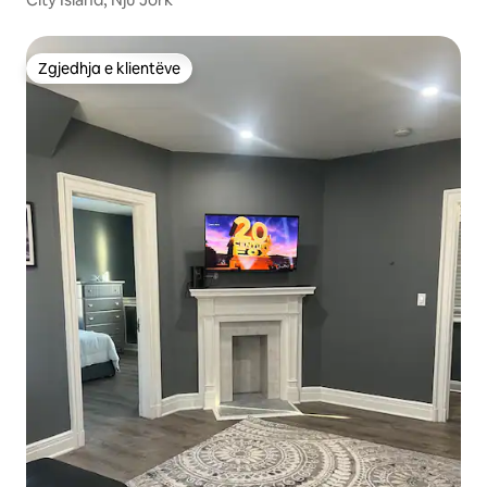
Zgjedhja e klientëve
Zgjedhja e klientëve