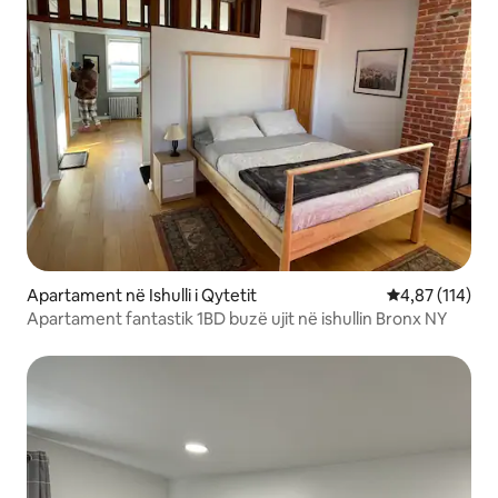
Apartament në Ishulli i Qytetit
Vlerësimi mesa
4,87 (114)
Apartament fantastik 1BD buzë ujit në ishullin Bronx NY