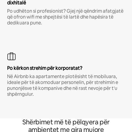
dixhitalë
Po udhëton si profesionist? Gjej një qëndrim afatgjatë
që ofron wifi me shpejtësi të lartë dhe hapësira të
dedikuara pune.
Po kërkon strehim për korporatat?
Në Airbnb ka apartamente plotësisht të mobiluara,
ideale për të akomoduar personelin, për strehimin e
punonjësve të kompanive dhe në rast nevoje për t'u
shpërngulur.
Shërbimet më të pëlqyera për
ambientet me qira mujore