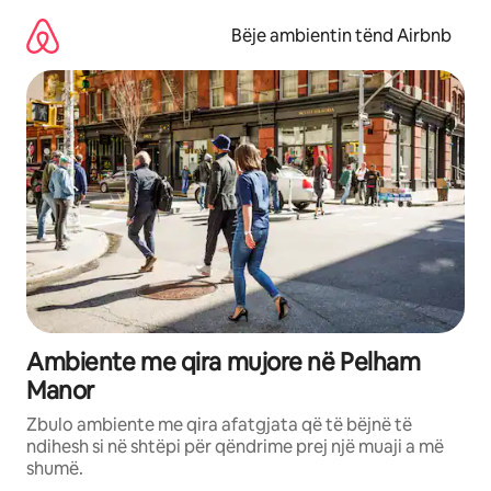
Kalo
te
Bëje ambientin tënd Airbnb
përmbajtja
Ambiente me qira mujore në Pelham
Manor
Zbulo ambiente me qira afatgjata që të bëjnë të
ndihesh si në shtëpi për qëndrime prej një muaji a më
shumë.