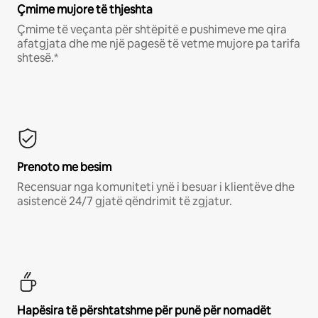
Çmime mujore të thjeshta
Çmime të veçanta për shtëpitë e pushimeve me qira
afatgjata dhe me një pagesë të vetme mujore pa tarifa
shtesë.*
Prenoto me besim
Recensuar nga komuniteti ynë i besuar i klientëve dhe
asistencë 24/7 gjatë qëndrimit të zgjatur.
Hapësira të përshtatshme për punë për nomadët