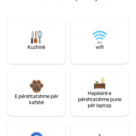
Kuzhinë
wifi
Hapësirë e
E përshtatshme për
përshtatshme pune
kafshë
për laptop