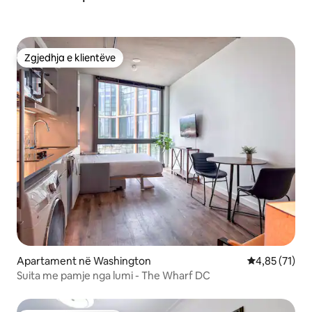
Zgjedhja e klientëve
Zgjedhja e klientëve
Apartament në Washington
Vlerësimi mes
4,85 (71)
Suita me pamje nga lumi - The Wharf DC