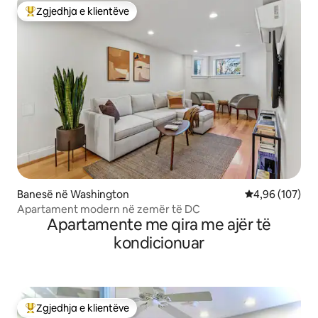
Zgjedhja e klientëve
Më të mirat e zgjedhjeve të klientëve
Banesë në Washington
Vlerësimi mesa
4,96 (107)
Apartament modern në zemër të DC
Apartamente me qira me ajër të
kondicionuar
Zgjedhja e klientëve
Më të mirat e zgjedhjeve të klientëve