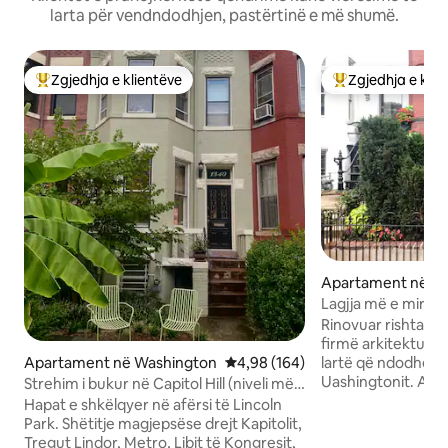
larta për vendndodhjen, pastërtinë e më shumë.
Zgjedhja e klientëve
Zgjedhja e klie
Më të mirat e zgjedhjeve të klientëve
Më të mirat e zgj
Apartament në W
Lagjja më e mirë s
Luxury-DC
Rinovuar rishtas e
firmë arkitekturor
Apartament në Washington
Vlerësimi mesatar 4,98 nga 5, 1
4,98 (164)
lartë që ndodhet n
Uashingtonit. Afrohu në këmbë drejt
Strehim i bukur në Capitol Hill (niveli më i
shumë restorantev
ulët)
Hapat e shkëlqyer në afërsi të Lincoln
së natës dhe 1 bll
Park. Shëtitje magjepsëse drejt Kapitolit,
ende i qetë. Shumë dritë dielli, tavane të
Tregut Lindor, Metro, Libit të Kongresit,