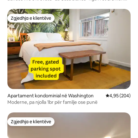
Market
Zgjedhja e klientëve
Zgjedhja e klientëve
Apartament kondominial në Washington
Vlerësimi mesa
4,95 (204)
Moderne, pa njolla 1br për familje ose punë
Zgjedhja e klientëve
Zgjedhja e klientëve