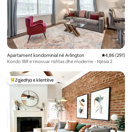
Apartament kondominial në Arlington
Vlerësimi mesa
4,86 (291)
Kondo 1BR e rinovuar rishtas dhe moderne - Njësia 2
Zgjedhja e klientëve
Më të mirat e zgjedhjeve të klientëve