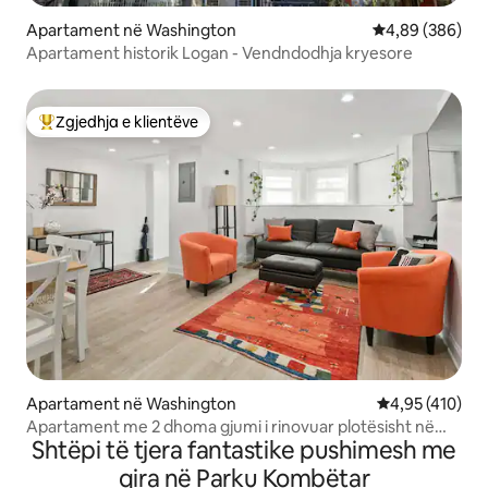
Apartament në Washington
Vlerësimi mesat
4,89 (386)
Apartament historik Logan - Vendndodhja kryesore
Zgjedhja e klientëve
Më të mirat e zgjedhjeve të klientëve
Apartament në Washington
Vlerësimi mesa
4,95 (410)
Apartament me 2 dhoma gjumi i rinovuar plotësisht në
Shtëpi të tjera fantastike pushimesh me
rrethin Logan
qira në Parku Kombëtar