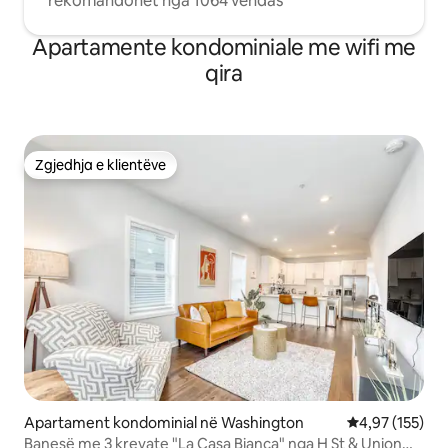
rekomandohet nga 1064 vendas
Apartamente kondominiale me wifi me
qira
Zgjedhja e klientëve
Zgjedhja e klientëve
Apartament kondominial në Washington
Vlerësimi mesa
4,97 (155)
Banesë me 3 krevate "La Casa Bianca" nga H St & Union