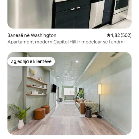
Banesë në Washington
Vlerësimi mesa
4,82 (502)
Apartament modern Capitol Hill i rimodeluar së fundmi
Zgjedhja e klientëve
Zgjedhja e klientëve