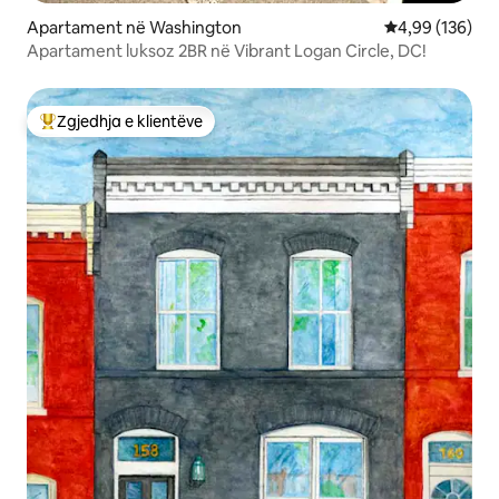
Apartament në Washington
Vlerësimi mesa
4,99 (136)
Apartament luksoz 2BR në Vibrant Logan Circle, DC!
Zgjedhja e klientëve
Më të mirat e zgjedhjeve të klientëve