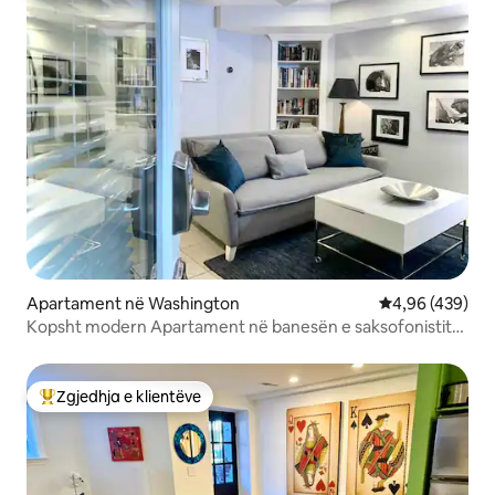
Apartament në Washington
Vlerësimi mesa
4,96 (439)
Kopsht modern Apartament në banesën e saksofonistit
të xhazit
Zgjedhja e klientëve
Më të mirat e zgjedhjeve të klientëve