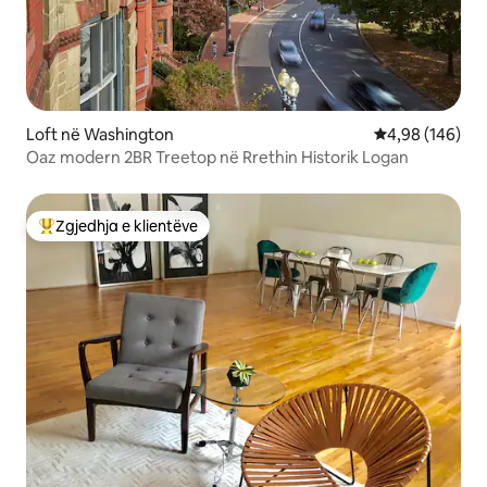
Loft në Washington
Vlerësimi mesa
4,98 (146)
Oaz modern 2BR Treetop në Rrethin Historik Logan
Zgjedhja e klientëve
Më të mirat e zgjedhjeve të klientëve