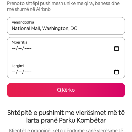
Prenoto shtëpi pushimesh unike me qira, banesa dhe
më shumë në Airbnb
Vendndodhja
Kur rezultatet të jenë të disponueshme, lëviz me butonat e shig
Mbërritja
Largimi
Kërko
Shtëpitë e pushimit me vlerësimet më të
larta pranë Parku Kombëtar
Klientët e pranojnë: këto qëndrime kanë vlerësime të