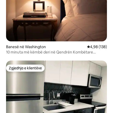
Banesë në Washington
Vlerësimi mesa
4,98 (138)
10 minuta më këmbë deri në Qendrën Kombëtare
Tregtare, Muzetë dhe skelën
Zgjedhja e klientëve
Zgjedhja e klientëve