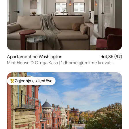
Apartament në Washington
Vlerësimi mes
4,86 (97)
Mint House D.C. nga Kasa | 1 dhomë gjumi me krevat
dopio "queen"
Zgjedhja e klientëve
Më të mirat e zgjedhjeve të klientëve