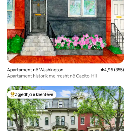
Apartament në Washington
Vlerësimi mesa
4,96 (355)
Apartament historik me rresht në Capitol Hill
Zgjedhja e klientëve
Më të mirat e zgjedhjeve të klientëve