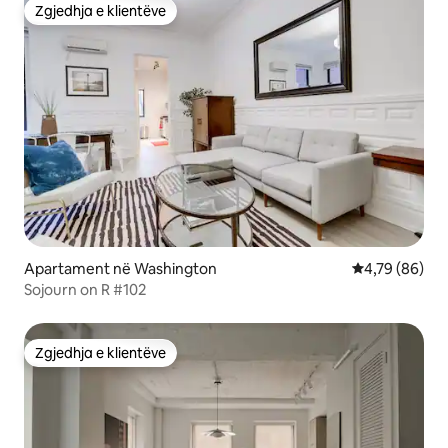
Zgjedhja e klientëve
Zgjedhja e klientëve
Apartament në Washington
Vlerësimi mes
4,79 (86)
Sojourn on R #102
Zgjedhja e klientëve
Zgjedhja e klientëve