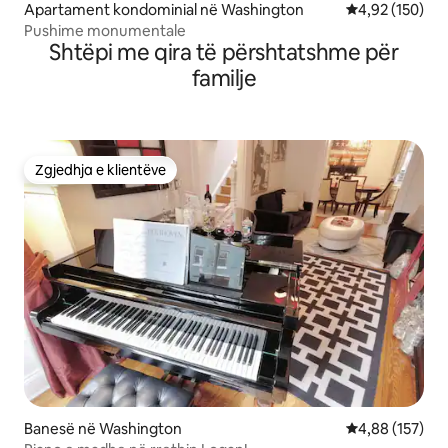
Apartament kondominial në Washington
Vlerësimi mesa
4,92 (150)
Pushime monumentale
Shtëpi me qira të përshtatshme për
familje
Zgjedhja e klientëve
Zgjedhja e klientëve
Banesë në Washington
Vlerësimi mesa
4,88 (157)