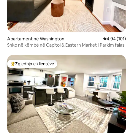
Apartament në Washington
Vlerësimi mesa
4,94 (101)
Shko në këmbë në Capitol & Eastern Market | Parkim falas
Zgjedhja e klientëve
Më të mirat e zgjedhjeve të klientëve