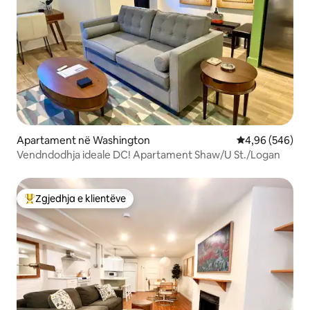
Apartament në Washington
Vlerësimi mesat
4,96 (546)
Vendndodhja ideale DC! Apartament Shaw/U St./Logan
Zgjedhja e klientëve
Më të mirat e zgjedhjeve të klientëve