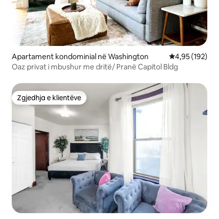
Apartament kondominial në Washington
Vlerësimi mesa
4,95 (192)
Oaz privat i mbushur me dritë/ Pranë Capitol Bldg
Zgjedhja e klientëve
Zgjedhja e klientëve