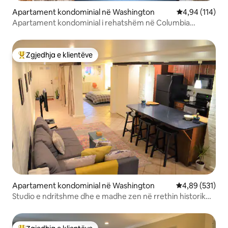
Apartament kondominial në Washington
Vlerësimi mesa
4,94 (114)
Apartament kondominial i rehatshëm në Columbia
Heights DC, me parkim!
Zgjedhja e klientëve
Më të mirat e zgjedhjeve të klientëve
Apartament kondominial në Washington
Vlerësimi mesa
4,89 (531)
Studio e ndritshme dhe e madhe zen në rrethin historik
Logan