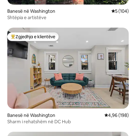
Banesë në Washington
Vlerësimi m
5 (104)
Shtëpia e artistëve
Zgjedhja e klientëve
Më të mirat e zgjedhjeve të klientëve
Banesë në Washington
Vlerësimi mesa
4,96 (198)
Sharm i rehatshëm në DC Hub