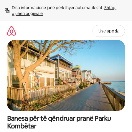
Kalo
Disa informacione janë përkthyer automatikisht. 
Shfaq 
te
gjuhën origjinale
përmbajtja
Use app
Banesa për të qëndruar pranë Parku
Kombëtar