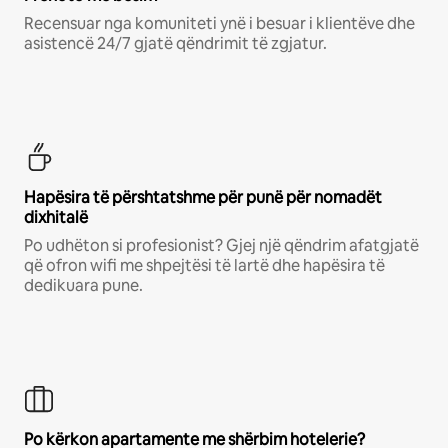
Recensuar nga komuniteti ynë i besuar i klientëve dhe
asistencë 24/7 gjatë qëndrimit të zgjatur.
Hapësira të përshtatshme për punë për nomadët
dixhitalë
Po udhëton si profesionist? Gjej një qëndrim afatgjatë
që ofron wifi me shpejtësi të lartë dhe hapësira të
dedikuara pune.
Po kërkon apartamente me shërbim hotelerie?