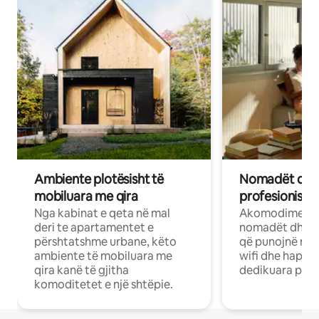
Ambiente plotësisht të
Nomadët dixh
mobiluara me qira
profesionistët
Nga kabinat e qeta në mal
Akomodime të 
deri te apartamentet e
nomadët dhe pr
përshtatshme urbane, këto
që punojnë në 
ambiente të mobiluara me
wifi dhe hapësi
qira kanë të gjitha
dedikuara pune
komoditetet e një shtëpie.