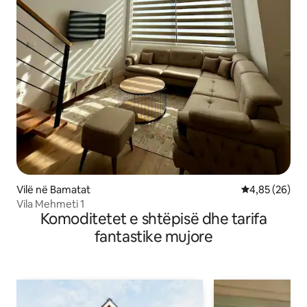
Vilë në Bamatat
Vlerësimi mes
4,85 (26)
Vila Mehmeti 1
Komoditetet e shtëpisë dhe tarifa
fantastike mujore