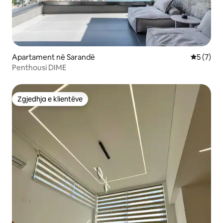
Apartament në Sarandë
Vlerësimi
5 (7)
Penthousi DIME
Zgjedhja e klientëve
Zgjedhja e klientëve