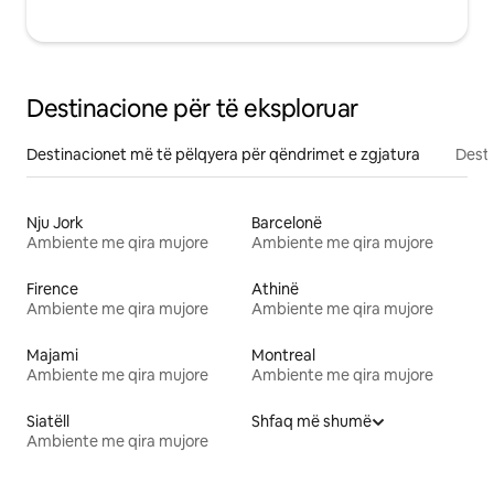
Destinacione për të eksploruar
Destinacionet më të pëlqyera për qëndrimet e zgjatura
Desti
Nju Jork
Barcelonë
Ambiente me qira mujore
Ambiente me qira mujore
Firence
Athinë
Ambiente me qira mujore
Ambiente me qira mujore
Majami
Montreal
Ambiente me qira mujore
Ambiente me qira mujore
Siatëll
Shfaq më shumë
Ambiente me qira mujore