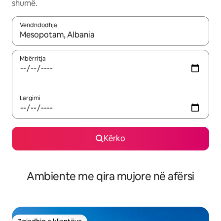
shumë.
Vendndodhja
Kur rezultatet të jenë të disponueshme, lëviz me butonat e shig
Mbërritja
Largimi
Kërko
Ambiente me qira mujore në afërsi