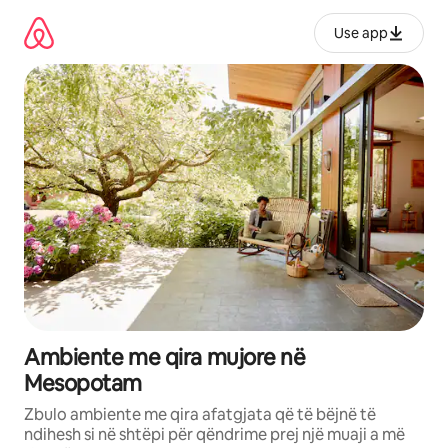
Kalo
te
Use app
përmbajtja
Ambiente me qira mujore në
Mesopotam
Zbulo ambiente me qira afatgjata që të bëjnë të
ndihesh si në shtëpi për qëndrime prej një muaji a më