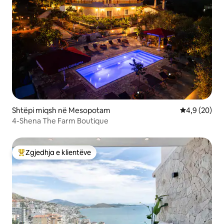
Shtëpi miqsh në Mesopotam
Vlerësimi me
4,9 (20)
4-Shena The Farm Boutique
Zgjedhja e klientëve
Më të mirat e zgjedhjeve të klientëve