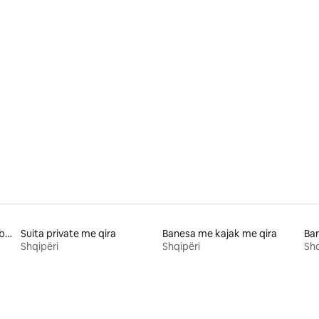
 nga 5, 32 vlerësime
Banesa me qira për skijim brenda/jashtë
Suita private me qira
Banesa me kajak me qira
Ban
Shqipëri
Shqipëri
Shq