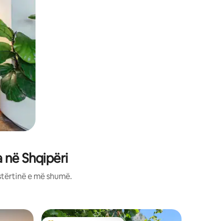
 në Shqipëri
stërtinë e më shumë.
Apartame