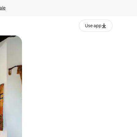
ale
Use app
ëvizur ekranin.