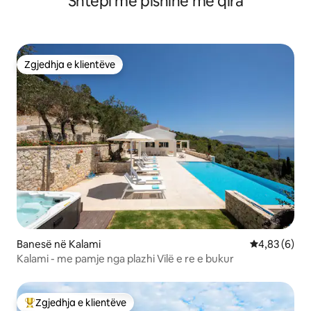
Shtëpi me pishinë me qira
Zgjedhja e klientëve
Zgjedhja e klientëve
Banesë në Kalami
Vlerësimi me
4,83 (6)
Kalami - me pamje nga plazhi Vilë e re e bukur
Zgjedhja e klientëve
Më të mirat e zgjedhjeve të klientëve