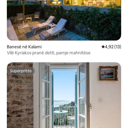
Banesë në Kalami
Vlerësimi mes
4,92 (13)
Vilë Kyriakos pranë detit, pamje mahnitëse
Superpritës
Superpritës