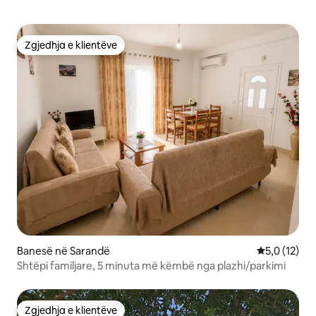
Zgjedhja e klientëve
Zgjedhja e klientëve
Banesë në Sarandë
Vlerësimi me
5,0 (12)
Shtëpi familjare, 5 minuta më këmbë nga plazhi/parkimi
Zgjedhja e klientëve