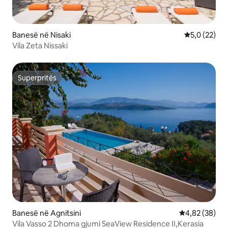
Banesë në Nisaki
Vlerësimi me
5,0 (22)
Vila Zeta Nissaki
Superpritës
Superpritës
Banesë në Agnitsini
Vlerësimi mes
4,82 (38)
Vila Vasso 2 Dhoma gjumi SeaView Residence II,Kerasia