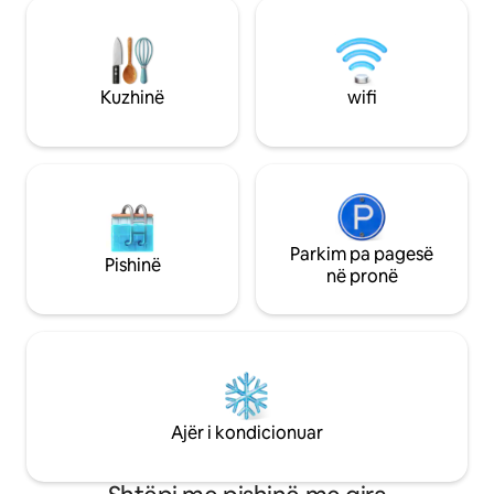
prej pelushi Me i
nga deti, ndërsa dhoma e gjumit me dy
mbi55 shërbime pr
krevate tek ofron një pamje të qetë nga
Saint 40 janë në n
kopshti, të dyja me TV dhe ajër të
është më shumë s
kondicionuar. Relaksohu në shezlongët
shtëpia jote larg s
pranë pishinës dhe shijo vendndodhjen e
Kuzhinë
wifi
dhe na lejo ta bëj
pakrahasueshme: plazhi, tavernat,
jashtëzakonshme
baret, furra e bukës dhe supermarketi
janë të gjitha vetëm disa hapa larg.
Parkim pa pagesë
Pishinë
në pronë
Ajër i kondicionuar