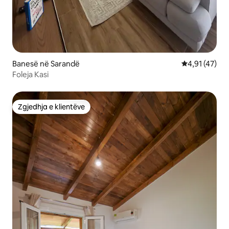
Banesë në Sarandë
Vlerësimi mes
4,91 (47)
Foleja Kasi
Zgjedhja e klientëve
Zgjedhja e klientëve