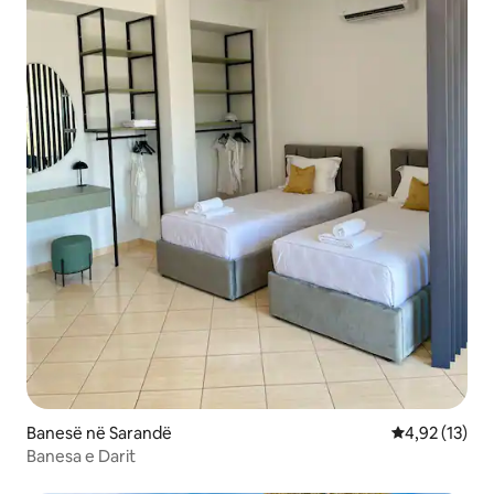
Banesë në Sarandë
Vlerësimi mes
4,92 (13)
Banesa e Darit