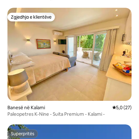
Zgjedhja e klientëve
Zgjedhja e klientëve
Banesë në Kalami
Vlerësimi me
5,0 (27)
Paleopetres K-Nine - Suita Premium - Kalami -
Superpritës
Superpritës