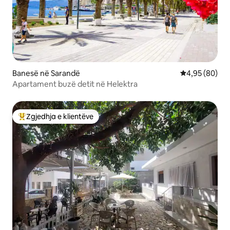
Banesë në Sarandë
Vlerësimi mes
4,95 (80)
Apartament buzë detit në Helektra
Zgjedhja e klientëve
Më të mirat e zgjedhjeve të klientëve