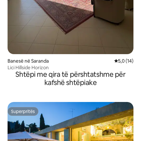
Banesë në Saranda
Vlerësimi me
5,0 (14)
Lici Hillside Horizon
Shtëpi me qira të përshtatshme për
kafshë shtëpiake
Superpritës
Superpritës