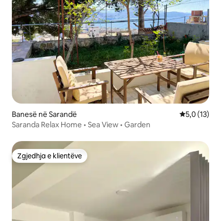
Banesë në Sarandë
Vlerësimi me
5,0 (13)
Saranda Relax Home • Sea View • Garden
Zgjedhja e klientëve
Zgjedhja e klientëve