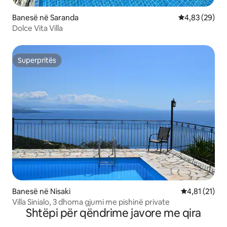
Banesë në Saranda
Vlerësimi mes
4,83 (29)
Dolce Vita Villa
Superpritës
Superpritës
Banesë në Nisaki
Vlerësimi mes
4,81 (21)
Villa Sinialo, 3 dhoma gjumi me pishinë private
Shtëpi për qëndrime javore me qira