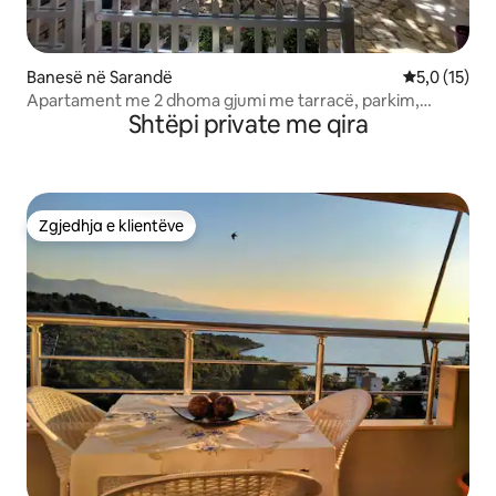
Banesë në Sarandë
Vlerësimi me
5,0 (15)
Apartament me 2 dhoma gjumi me tarracë, parkim,
Shtëpi private me qira
kondicioner elektrik
Zgjedhja e klientëve
Zgjedhja e klientëve