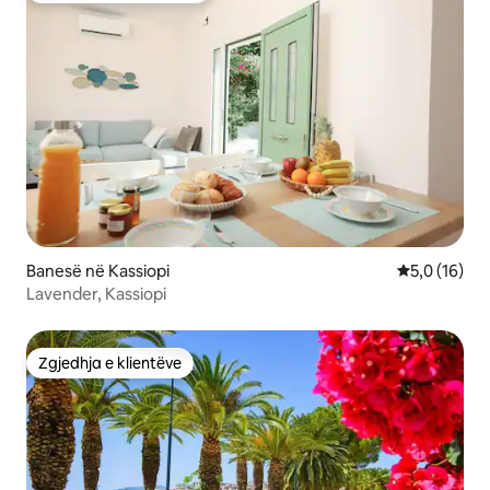
Banesë në Kassiopi
Vlerësimi me
5,0 (16)
Lavender, Kassiopi
Zgjedhja e klientëve
Zgjedhja e klientëve