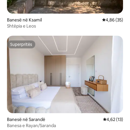
Banesë në Ksamil
Vlerësimi mes
4,86 (35)
Shtëpia e Leos
Superpritës
Superpritës
Banesë në Sarandë
Vlerësimi mes
4,62 (13)
Banesa e Rayan/Saranda