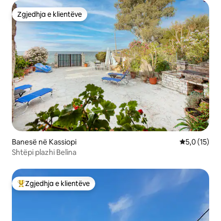
Zgjedhja e klientëve
Zgjedhja e klientëve
Banesë në Kassiopi
Vlerësimi me
5,0 (15)
Shtëpi plazhi Belina
Zgjedhja e klientëve
Më të mirat e zgjedhjeve të klientëve