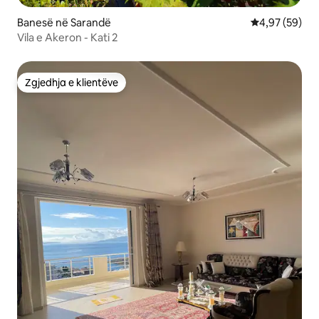
Banesë në Sarandë
Vlerësimi mes
4,97 (59)
Vila e Akeron - Kati 2
Zgjedhja e klientëve
Zgjedhja e klientëve