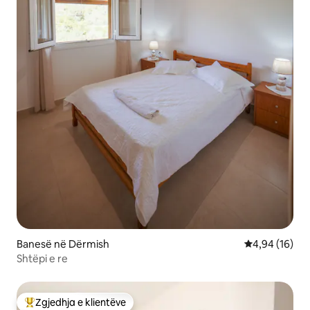
Banesë në Dërmish
Vlerësimi mes
4,94 (16)
Shtëpi e re
Zgjedhja e klientëve
Më të mirat e zgjedhjeve të klientëve