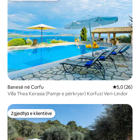
Banesë në Corfu
Vlerësimi me
5,0 (26)
Villa Thea Kerasia (Pamje e përkryer) Korfuzi Veri-Lindor
Zgjedhja e klientëve
Zgjedhja e klientëve