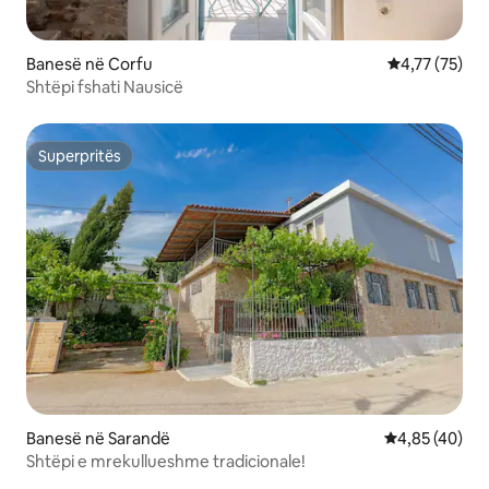
Banesë në Corfu
Vlerësimi mes
4,77 (75)
Shtëpi fshati Nausicë
Superpritës
Superpritës
Banesë në Sarandë
Vlerësimi mes
4,85 (40)
Shtëpi e mrekullueshme tradicionale!