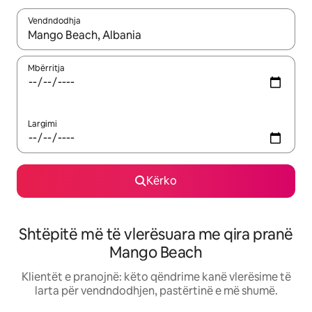
Vendndodhja
Kur rezultatet të jenë të disponueshme, lëviz me butonat e shig
Mbërritja
Largimi
Kërko
Shtëpitë më të vlerësuara me qira pranë
Mango Beach
Klientët e pranojnë: këto qëndrime kanë vlerësime të
larta për vendndodhjen, pastërtinë e më shumë.