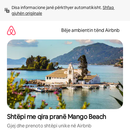
Kalo
Disa informacione janë përkthyer automatikisht. 
Shfaq 
te
gjuhën origjinale
përmbajtja
Bëje ambientin tënd Airbnb
Shtëpi me qira pranë Mango Beach
Gjej dhe prenoto shtëpi unike në Airbnb