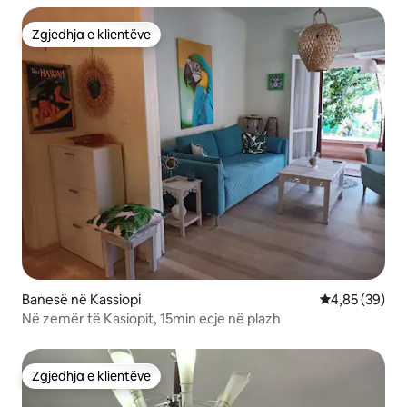
Zgjedhja e klientëve
Zgjedhja e klientëve
Banesë në Kassiopi
Vlerësimi mes
4,85 (39)
Në zemër të Kasiopit, 15min ecje në plazh
Zgjedhja e klientëve
Zgjedhja e klientëve