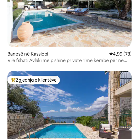
Banesë në Kassiopi
Vlerësimi mes
4,99 (73)
Vilë fshati Avlaki me pishinë private 1'më këmbë për në
plazh
Zgjedhja e klientëve
Më të mirat e zgjedhjeve të klientëve