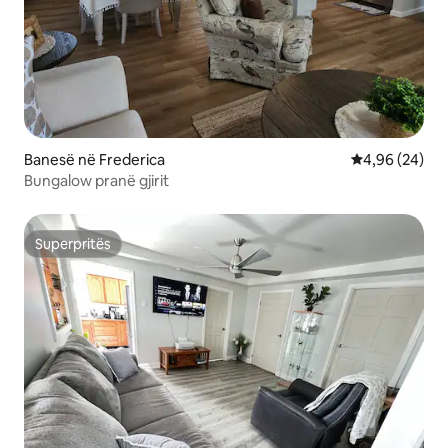
Banesë në Frederica
Vlerësimi mes
4,96 (24)
Bungalow pranë gjirit
Superpritës
Superpritës