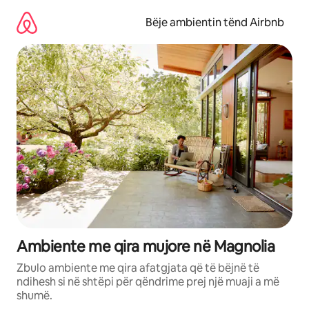
Kalo
te
Bëje ambientin tënd Airbnb
përmbajtja
Ambiente me qira mujore në Magnolia
Zbulo ambiente me qira afatgjata që të bëjnë të
ndihesh si në shtëpi për qëndrime prej një muaji a më
shumë.