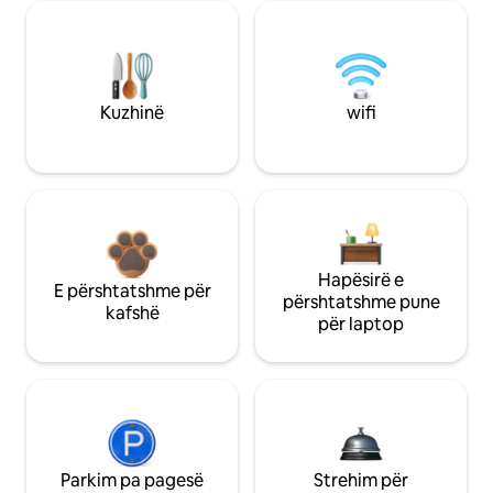
Kuzhinë
wifi
Hapësirë e
E përshtatshme për
përshtatshme pune
kafshë
për laptop
Parkim pa pagesë
Strehim për