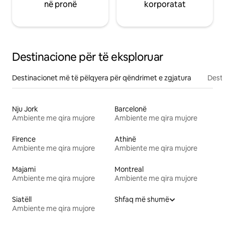
në pronë
korporatat
Destinacione për të eksploruar
Destinacionet më të pëlqyera për qëndrimet e zgjatura
Desti
Nju Jork
Barcelonë
Ambiente me qira mujore
Ambiente me qira mujore
Firence
Athinë
Ambiente me qira mujore
Ambiente me qira mujore
Majami
Montreal
Ambiente me qira mujore
Ambiente me qira mujore
Siatëll
Shfaq më shumë
Ambiente me qira mujore