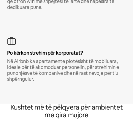
që ofron wifi me shpejtësi të lartë dhe hapësira të
dedikuara pune.
Po kërkon strehim për korporatat?
Në Airbnb ka apartamente plotësisht të mobiluara,
ideale për të akomoduar personelin, për strehimin e
punonjësve të kompanive dhe në rast nevoje për t'u
shpërngulur.
Kushtet më të pëlqyera për ambientet
me qira mujore