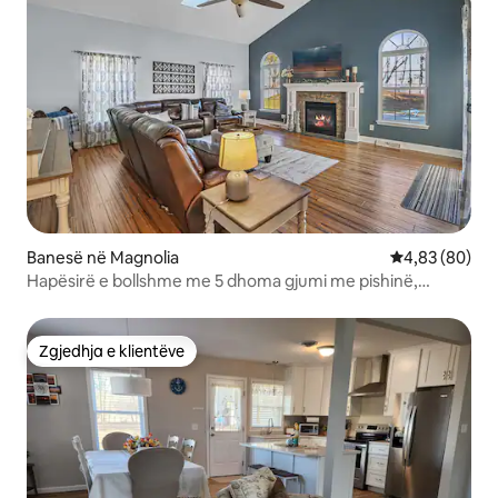
Banesë në Magnolia
Vlerësimi mes
4,83 (80)
Hapësirë e bollshme me 5 dhoma gjumi me pishinë,
verandë dhe teatër
Zgjedhja e klientëve
Zgjedhja e klientëve