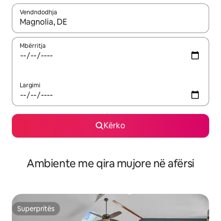
Vendndodhja
Kur rezultatet të jenë të disponueshme, lëviz me butonat e shig
Mbërritja
Largimi
Kërko
Ambiente me qira mujore në afërsi
Superpritës
Superpritës