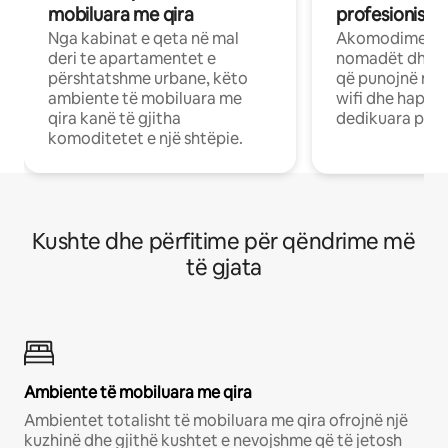
mobiluara me qira
profesionistët
Nga kabinat e qeta në mal
Akomodime të 
deri te apartamentet e
nomadët dhe pr
përshtatshme urbane, këto
që punojnë në 
ambiente të mobiluara me
wifi dhe hapësi
qira kanë të gjitha
dedikuara pune
komoditetet e një shtëpie.
Kushte dhe përfitime për qëndrime më
të gjata
Ambiente të mobiluara me qira
Ambientet totalisht të mobiluara me qira ofrojnë një
kuzhinë dhe gjithë kushtet e nevojshme që të jetosh