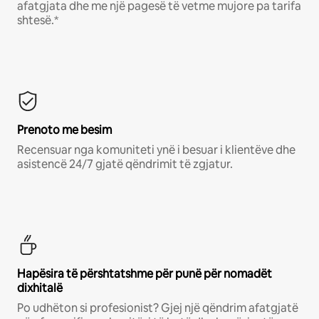
afatgjata dhe me një pagesë të vetme mujore pa tarifa
shtesë.*
Prenoto me besim
Recensuar nga komuniteti ynë i besuar i klientëve dhe
asistencë 24/7 gjatë qëndrimit të zgjatur.
Hapësira të përshtatshme për punë për nomadët
dixhitalë
Po udhëton si profesionist? Gjej një qëndrim afatgjatë