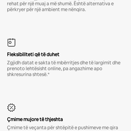
rehat për një muaj a më shumë. Është alternativa e
përkryer për një ambient me nënqira.
Fleksibiliteti që të duhet
Zgjidh datat e sakta të mbërritjes dhe të largimit dhe
prenoto lehtësisht online, pa angazhime apo
shkresurina shtesë.*
Çmime mujore të thjeshta
Çmime të veçanta për shtëpitë e pushimeve me qira