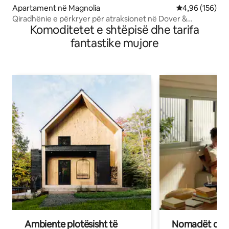
Apartament në Magnolia
Vlerësimi mesa
4,96 (156)
Qiradhënie e përkryer për atraksionet në Dover &
Komoditetet e shtëpisë dhe tarifa
BayBeaches
fantastike mujore
Ambiente plotësisht të
Nomadët dixh