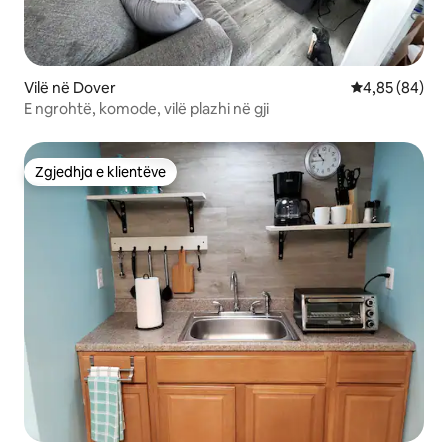
Vilë në Dover
Vlerësimi mes
4,85 (84)
E ngrohtë, komode, vilë plazhi në gji
Zgjedhja e klientëve
Zgjedhja e klientëve