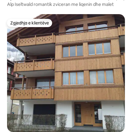
Alp Iseltwald romantik zviceran me liqenin dhe malet
Zgjedhja e klientëve
Zgjedhja e klientëve