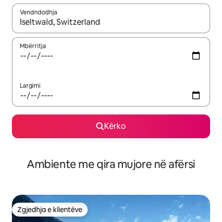
Vendndodhja
Kur rezultatet të jenë të disponueshme, lëviz me butonat e shig
Mbërritja
Largimi
Kërko
Ambiente me qira mujore në afërsi
Zgjedhja e klientëve
Zgjedhja e klientëve