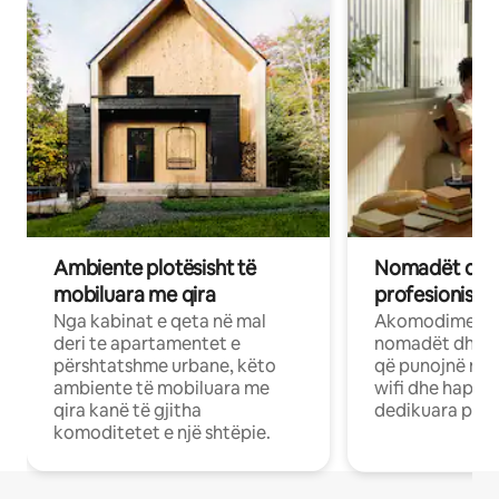
Ambiente plotësisht të
Nomadët dixh
mobiluara me qira
profesionistët
Nga kabinat e qeta në mal
Akomodime të 
deri te apartamentet e
nomadët dhe pr
përshtatshme urbane, këto
që punojnë në 
ambiente të mobiluara me
wifi dhe hapësi
qira kanë të gjitha
dedikuara pune
komoditetet e një shtëpie.