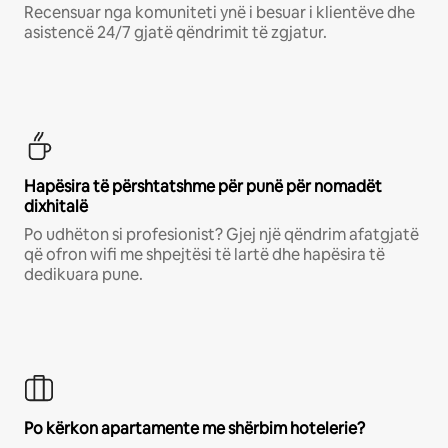
Recensuar nga komuniteti ynë i besuar i klientëve dhe
asistencë 24/7 gjatë qëndrimit të zgjatur.
Hapësira të përshtatshme për punë për nomadët
dixhitalë
Po udhëton si profesionist? Gjej një qëndrim afatgjatë
që ofron wifi me shpejtësi të lartë dhe hapësira të
dedikuara pune.
Po kërkon apartamente me shërbim hotelerie?