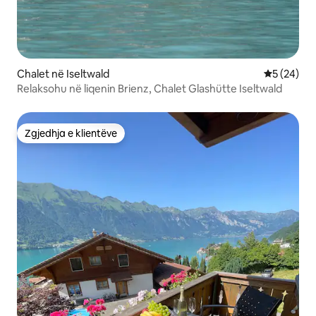
Chalet në Iseltwald
Vlerësimi 
5 (24)
Relaksohu në liqenin Brienz, Chalet Glashütte Iseltwald
Zgjedhja e klientëve
Zgjedhja e klientëve