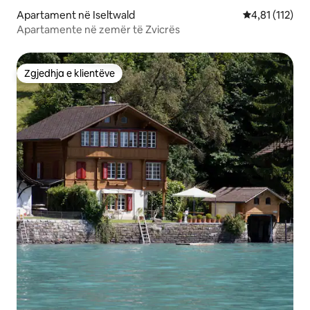
Apartament në Iseltwald
Vlerësimi mesa
4,81 (112)
Apartamente në zemër të Zvicrës
Zgjedhja e klientëve
Zgjedhja e klientëve