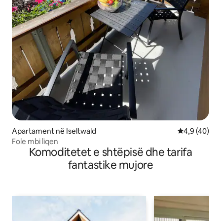
Apartament në Iseltwald
Vlerësimi me
4,9 (40)
Fole mbi liqen
Komoditetet e shtëpisë dhe tarifa
fantastike mujore