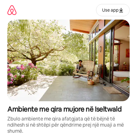
Kalo
te
Use app
përmbajtja
Ambiente me qira mujore në Iseltwald
Zbulo ambiente me qira afatgjata që të bëjnë të
ndihesh si në shtëpi për qëndrime prej një muaji a më
shumë.