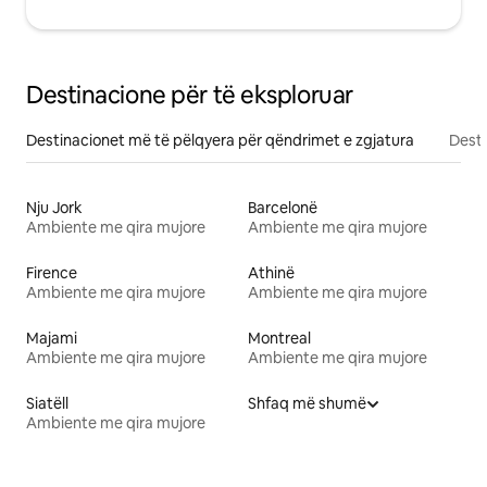
Destinacione për të eksploruar
Destinacionet më të pëlqyera për qëndrimet e zgjatura
Desti
Nju Jork
Barcelonë
Ambiente me qira mujore
Ambiente me qira mujore
Firence
Athinë
Ambiente me qira mujore
Ambiente me qira mujore
Majami
Montreal
Ambiente me qira mujore
Ambiente me qira mujore
Siatëll
Shfaq më shumë
Ambiente me qira mujore