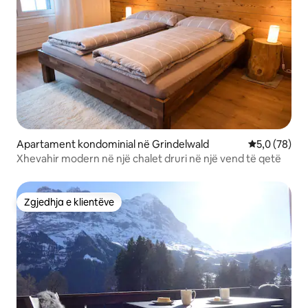
Apartament kondominial në Grindelwald
Vlerësimi me
5,0 (78)
Xhevahir modern në një chalet druri në një vend të qetë
Zgjedhja e klientëve
Zgjedhja e klientëve