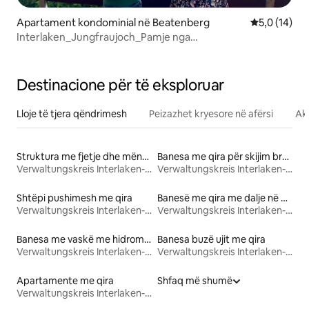
Apartament kondominial në Beatenberg
Vlerësimi me
5,0 (14)
Interlaken_Jungfraujoch_Pamje nga
deti_Panoramë_Familje
Destinacione për të eksploruar
Lloje të tjera qëndrimesh
Peizazhet kryesore në afërsi
Akt
Struktura me fjetje dhe mëngjes
Banesa me qira për skijim brenda/jashtë
Verwaltungskreis Interlaken-Oberhasli
Verwaltungskreis Interlaken-Oberhasli
Shtëpi pushimesh me qira
Banesë me qira me dalje në plazh
Verwaltungskreis Interlaken-Oberhasli
Verwaltungskreis Interlaken-Oberhasli
Banesa me vaskë me hidromasazh me qira
Banesa buzë ujit me qira
Verwaltungskreis Interlaken-Oberhasli
Verwaltungskreis Interlaken-Oberhasli
Apartamente me qira
Shfaq më shumë
Verwaltungskreis Interlaken-Oberhasli