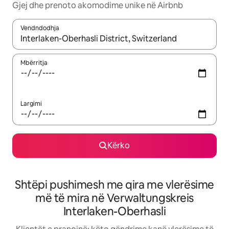
Gjej dhe prenoto akomodime unike në Airbnb
Vendndodhja
Kur rezultatet të jenë të disponueshme, lëviz me butonat e shig
Mbërritja
Largimi
Kërko
Shtëpi pushimesh me qira me vlerësime
më të mira në Verwaltungskreis
Interlaken-Oberhasli