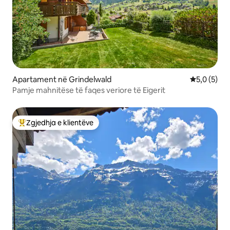
Apartament në Grindelwald
Vlerësimi m
5,0 (5)
Pamje mahnitëse të faqes veriore të Eigerit
Zgjedhja e klientëve
Më të mirat e zgjedhjeve të klientëve