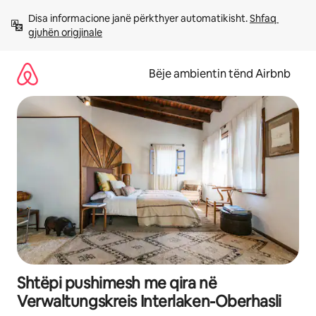
Kalo
Disa informacione janë përkthyer automatikisht. 
Shfaq 
te
gjuhën origjinale
përmbajtja
Bëje ambientin tënd Airbnb
Shtëpi pushimesh me qira në
Verwaltungskreis Interlaken-Oberhasli