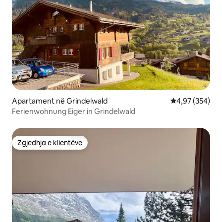
Apartament në Grindelwald
Vlerësimi mesa
4,97 (354)
Ferienwohnung Eiger in Grindelwald
Zgjedhja e klientëve
Zgjedhja e klientëve