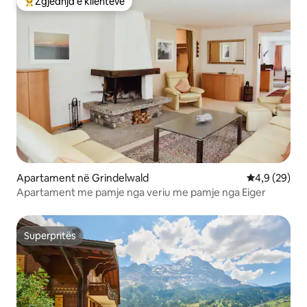
Zgjedhja e klientëve
Më të mirat e zgjedhjeve të klientëve
Apartament në Grindelwald
Vlerësimi me
4,9 (29)
Apartament me pamje nga veriu me pamje nga Eiger
Superpritës
Superpritës