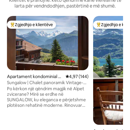
Klientët e pranojnë: këto qëndrime kanë vlerësime të
larta për vendndodhjen, pastërtinë e më shumë.
Zgjedhja e klientëve
Zgjedhja e klie
Më të mirat e zgjedhjeve të klientëve
Më të mirat e zgj
Apartament kondominial në
Vlerësimi mesatar 4,97 nga 5, 1
4,97 (144)
Beatenberg
Sungalow | Chalet panoramik Vintage-
Chic në Alpe
Po kërkon një qëndrim magjik në Alpet
zvicerane? Mirë se erdhe në
SUNGALOW, ku eleganca e përjetshme
plotëson rehatinë moderne. Rinovuar
rishtas në vitin 2024, shijo një kuzhinë
gustatore të pajisur plotësisht, hapësira
banimi elegante dhe ballkon të
mbështjellë me pamje nga liqeni Thun