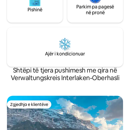
Parkim pa pagesë
Pishinë
në pronë
Ajër i kondicionuar
Shtëpi të tjera pushimesh me qira në
Verwaltungskreis Interlaken-Oberhasli
Zgjedhja e klientëve
Zgjedhja e klientëve