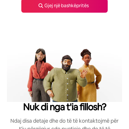
Gjej një bashkëpritës
Nuk di nga t'ia fillosh?
Ndaj disa detaje dhe do të të kontaktojmë për
t'iu përgjigjur çdo pyetjeje dhe do të të