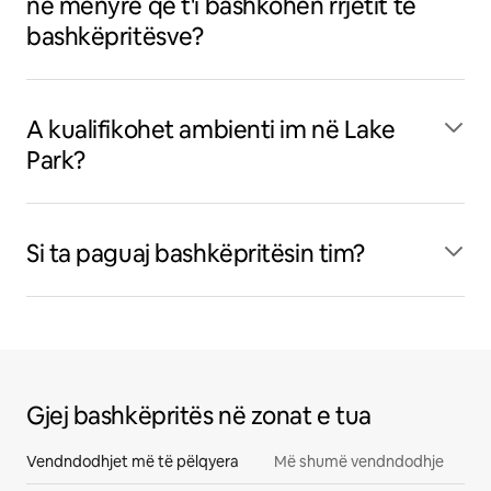
në mënyrë që t'i bashkohen rrjetit të
bashkëpritësve?
A kualifikohet ambienti im në Lake
Park?
Si ta paguaj bashkëpritësin tim?
Gjej bashkëpritës në zonat e tua
Vendndodhjet më të pëlqyera
Më shumë vendndodhje