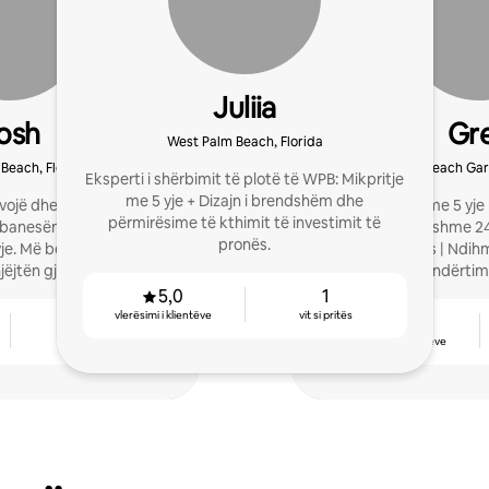
Juliia
osh
Gr
West Palm Beach, Florida
Beach, Florida
Palm Beach Gar
Eksperti i shërbimit të plotë të WPB: Mikpritje
me 5 yje + Dizajn i brendshëm dhe
vojë dhe recensione të
Superpritësi me 5 yje 
përmirësime të kthimit të investimit të
 banesën time personale
disponueshme 24
pronës.
je. Më bëj pyetjet e tua
gjithëpërfshirës | Ndi
jëjtën gjë edhe për TY!
pronës dhe ndërtimin
hightidesrea
5,0
1
vlerësimi i klientëve
vit si pritës
3
4,88
vjet si pritës
vlerësimi i klientëve