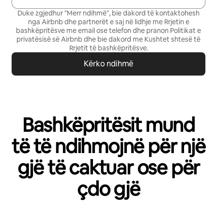
Duke zgjedhur "Merr ndihmë", bie dakord të kontaktohesh
nga Airbnb dhe partnerët e saj në lidhje me Rrjetin e
bashkëpritësve me email ose telefon dhe pranon
Politikat e
privatësisë së Airbnb
dhe bie dakord me
Kushtet shtesë të
Rrjetit të bashkëpritësve
.
Kërko ndihmë
Bashkëpritësit mund
të të ndihmojnë për një
gjë të caktuar ose për
çdo gjë