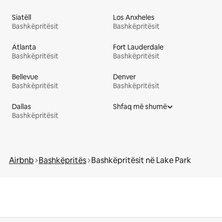
Siatëll
Los Anxheles
Bashkëpritësit
Bashkëpritësit
Atlanta
Fort Lauderdale
Bashkëpritësit
Bashkëpritësit
Bellevue
Denver
Bashkëpritësit
Bashkëpritësit
Dallas
Shfaq më shumë
Bashkëpritësit
Airbnb
Bashkëpritës
Bashkëpritësit në Lake Park