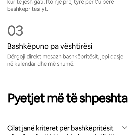
kur të jesh gati, fto një prej tyre për t'u bërë
bashkëpritësi yt.
03
Bashkëpuno pa vështirësi
Dërgoji direkt mesazh bashkëpritësit, jepi qasje
në kalendar dhe më shumë.
Pyetjet më të shpeshta
Cilat janë kriteret për bashkëpritësit