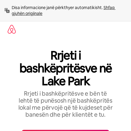
Kalo
Disa informacione janë përkthyer automatikisht. 
Shfaq 
te
gjuhën origjinale
përmbajtja
Rrjeti i
bashkëpritësve në
Lake Park
Rrjeti i bashkëpritësve e bën të
lehtë të punësosh një bashkëpritës
lokal me përvojë që të kujdeset për
banesën dhe për klientët e tu.