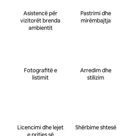
Asistencë për
Pastrimi dhe
vizitorët brenda
mirëmbajtja
ambientit
Fotografitë e
Arredim dhe
listimit
stilizim
Licencimi dhe lejet
Shërbime shtesë
e pritjes së