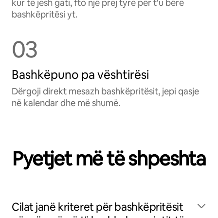
kur të jesh gati, fto një prej tyre për t'u bërë
bashkëpritësi yt.
03
Bashkëpuno pa vështirësi
Dërgoji direkt mesazh bashkëpritësit, jepi qasje
në kalendar dhe më shumë.
Pyetjet më të shpeshta
Cilat janë kriteret për bashkëpritësit