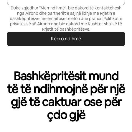
Duke zgjedhur "Merr ndihmë", bie dakord të kontaktohesh
nga Airbnb dhe partnerët e saj në lidhje me Rrjetin e
bashkëpritësve me email ose telefon dhe pranon
Politikat e
privatësisë së Airbnb
dhe bie dakord me
Kushtet shtesë të
Rrjetit të bashkëpritësve
.
Kërko ndihmë
Bashkëpritësit mund
të të ndihmojnë për një
gjë të caktuar ose për
çdo gjë