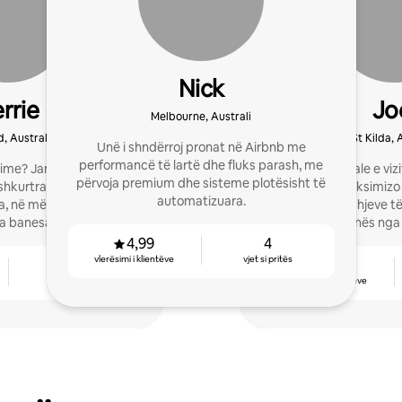
Nick
rrie
Jo
Melbourne, Australi
, Australi
St Kilda, 
Unë i shndërroj pronat në Airbnb me
performancë të lartë dhe fluks parash, me
me? Jam specialisti i
Pritje profesionale e v
përvoja premium dhe sisteme plotësisht të
shkurtra të Airbnb që
profesionale. Maksimizo 
automatizuara.
a, në mënyrë që të mund
përmes zgjidhjeve të
a banesa jote punon për
pronës nga 
ty!
4,99
4
vlerësimi i klientëve
vjet si pritës
4
4,96
vjet si pritës
vlerësimi i klientëve