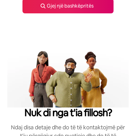
Gjej një bashkëpritës
Nuk di nga t'ia fillosh?
Ndaj disa detaje dhe do të të kontaktojmë për
t'iu përgjigjur çdo pyetjeje dhe do të të