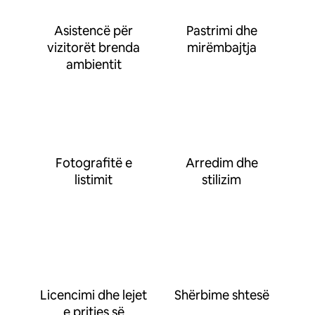
Asistencë për
Pastrimi dhe
vizitorët brenda
mirëmbajtja
ambientit
Fotografitë e
Arredim dhe
listimit
stilizim
Licencimi dhe lejet
Shërbime shtesë
e pritjes së