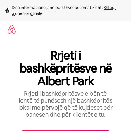
Kalo
Disa informacione janë përkthyer automatikisht. 
Shfaq 
te
gjuhën origjinale
përmbajtja
Rrjeti i
bashkëpritësve në
Albert Park
Rrjeti i bashkëpritësve e bën të
lehtë të punësosh një bashkëpritës
lokal me përvojë që të kujdeset për
banesën dhe për klientët e tu.