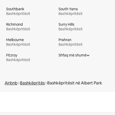
Southbank
South Yarra
Bashkëpritësit
Bashkëpritësit
Richmond
Surry Hills
Bashkëpritësit
Bashkëpritësit
Melbourne
Prahran
Bashkëpritësit
Bashkëpritësit
Fitzroy
Shfaq më shumë
Bashkëpritësit
Airbnb
Bashkëpritës
Bashkëpritësit në Albert Park