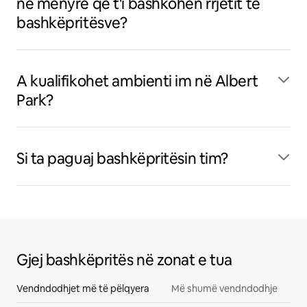
në mënyrë që t'i bashkohen rrjetit të
bashkëpritësve?
A kualifikohet ambienti im në Albert
Park?
Si ta paguaj bashkëpritësin tim?
Gjej bashkëpritës në zonat e tua
Vendndodhjet më të pëlqyera
Më shumë vendndodhje