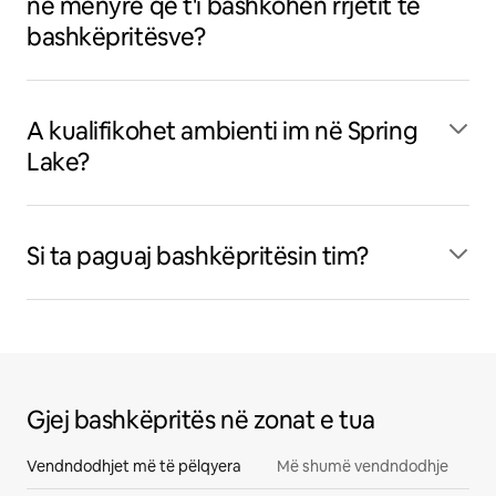
në mënyrë që t'i bashkohen rrjetit të
bashkëpritësve?
A kualifikohet ambienti im në Spring
Lake?
Si ta paguaj bashkëpritësin tim?
Gjej bashkëpritës në zonat e tua
Vendndodhjet më të pëlqyera
Më shumë vendndodhje