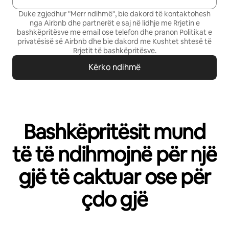
Duke zgjedhur "Merr ndihmë", bie dakord të kontaktohesh
nga Airbnb dhe partnerët e saj në lidhje me Rrjetin e
bashkëpritësve me email ose telefon dhe pranon
Politikat e
privatësisë së Airbnb
dhe bie dakord me
Kushtet shtesë të
Rrjetit të bashkëpritësve
.
Kërko ndihmë
Bashkëpritësit mund
të të ndihmojnë për një
gjë të caktuar ose për
çdo gjë