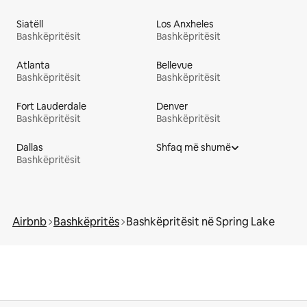
Siatëll
Los Anxheles
Bashkëpritësit
Bashkëpritësit
Atlanta
Bellevue
Bashkëpritësit
Bashkëpritësit
Fort Lauderdale
Denver
Bashkëpritësit
Bashkëpritësit
Dallas
Shfaq më shumë
Bashkëpritësit
Airbnb
Bashkëpritës
Bashkëpritësit në Spring Lake