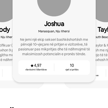
Joshua
ody
Tay
Manasquan, Nju Xhersi
 Nju Xhersi
Monmouth Beach
Ne jemi një ekip sekseri bashkëshortësh me
përvojë 10-vjeçare në pritjen e vizitorëve, të
rtifikuar (CPA) që është
Ne jemi Taylor & 
pasionuar pas mikpritjes dhe të ndihmojmë të
xhon 9 prona në Belmar,
bashkëshortësh me një
maksimizosh potencialin e pronës tënde.
 gjitha me më shumë se
mikpritjeje. Na lejo të 
 të ndihmoj pronarët të
dhe të menaxhosh ha
Kanë mbetur 1 vend për
mahnitin v
4,97
10
in 2026.
vlerësimi i klientëve
vjet si pritës
7
4,95
vjet si pritës
vlerësimi i klientëve