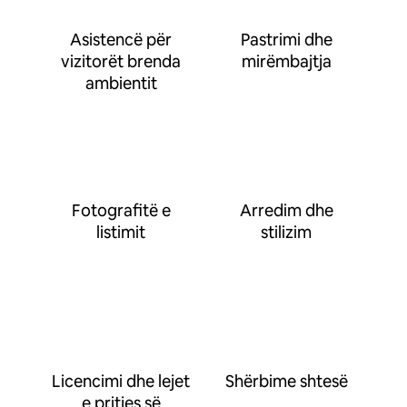
Asistencë për
Pastrimi dhe
vizitorët brenda
mirëmbajtja
ambientit
Fotografitë e
Arredim dhe
listimit
stilizim
Licencimi dhe lejet
Shërbime shtesë
e pritjes së