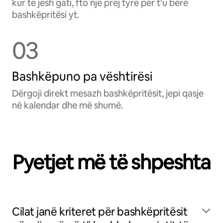
kur të jesh gati, fto një prej tyre për t'u bërë
bashkëpritësi yt.
03
Bashkëpuno pa vështirësi
Dërgoji direkt mesazh bashkëpritësit, jepi qasje
në kalendar dhe më shumë.
Pyetjet më të shpeshta
Cilat janë kriteret për bashkëpritësit