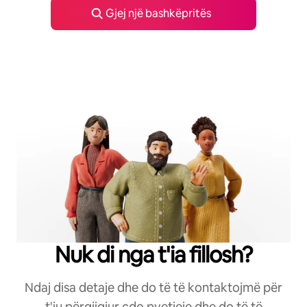
Gjej një bashkëpritës
Nuk di nga t'ia fillosh?
Ndaj disa detaje dhe do të të kontaktojmë për
t'iu përgjigjur çdo pyetjeje dhe do të të