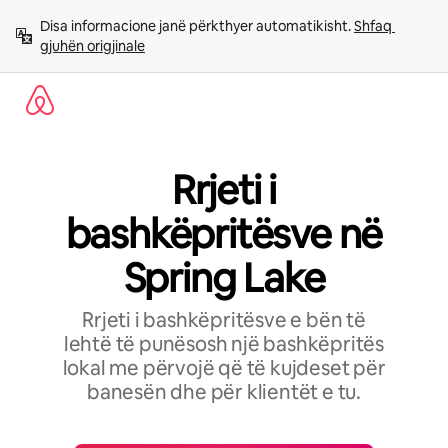
Kalo
Disa informacione janë përkthyer automatikisht. 
Shfaq 
te
gjuhën origjinale
përmbajtja
Rrjeti i
bashkëpritësve në
Spring Lake
Rrjeti i bashkëpritësve e bën të
lehtë të punësosh një bashkëpritës
lokal me përvojë që të kujdeset për
banesën dhe për klientët e tu.