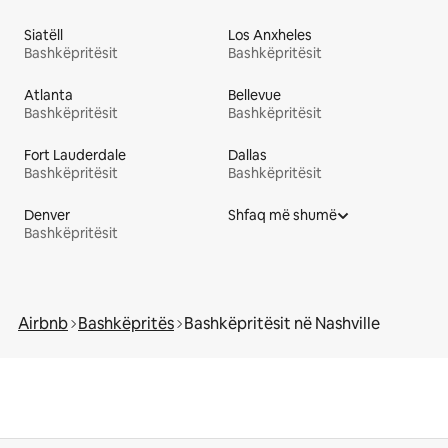
Siatëll
Los Anxheles
Bashkëpritësit
Bashkëpritësit
Atlanta
Bellevue
Bashkëpritësit
Bashkëpritësit
Fort Lauderdale
Dallas
Bashkëpritësit
Bashkëpritësit
Denver
Shfaq më shumë
Bashkëpritësit
Airbnb
Bashkëpritës
Bashkëpritësit në Nashville