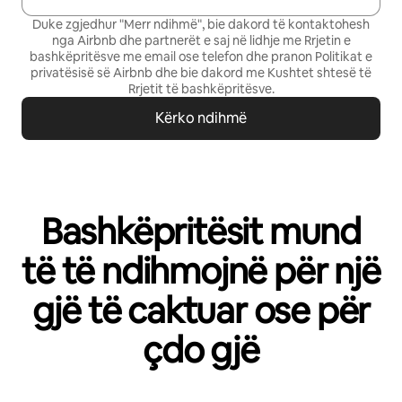
Duke zgjedhur "Merr ndihmë", bie dakord të kontaktohesh
nga Airbnb dhe partnerët e saj në lidhje me Rrjetin e
bashkëpritësve me email ose telefon dhe pranon
Politikat e
privatësisë së Airbnb
dhe bie dakord me
Kushtet shtesë të
Rrjetit të bashkëpritësve
.
Kërko ndihmë
Bashkëpritësit mund
të të ndihmojnë për një
gjë të caktuar ose për
çdo gjë