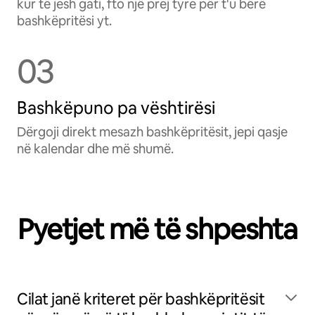
kur të jesh gati, fto një prej tyre për t'u bërë
bashkëpritësi yt.
03
Bashkëpuno pa vështirësi
Dërgoji direkt mesazh bashkëpritësit, jepi qasje
në kalendar dhe më shumë.
Pyetjet më të shpeshta
Cilat janë kriteret për bashkëpritësit