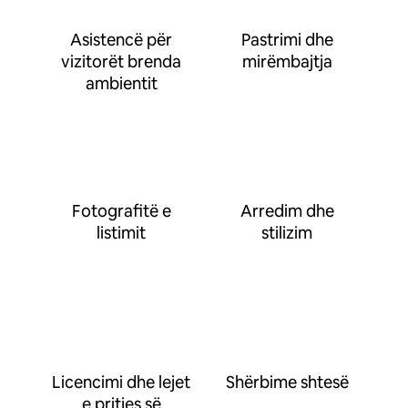
Asistencë për
Pastrimi dhe
vizitorët brenda
mirëmbajtja
ambientit
Fotografitë e
Arredim dhe
listimit
stilizim
Licencimi dhe lejet
Shërbime shtesë
e pritjes së