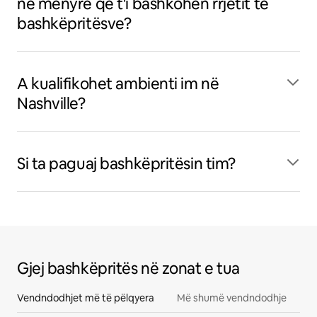
në mënyrë që t'i bashkohen rrjetit të
bashkëpritësve?
A kualifikohet ambienti im në
Nashville?
Si ta paguaj bashkëpritësin tim?
Gjej bashkëpritës në zonat e tua
Vendndodhjet më të pëlqyera
Më shumë vendndodhje