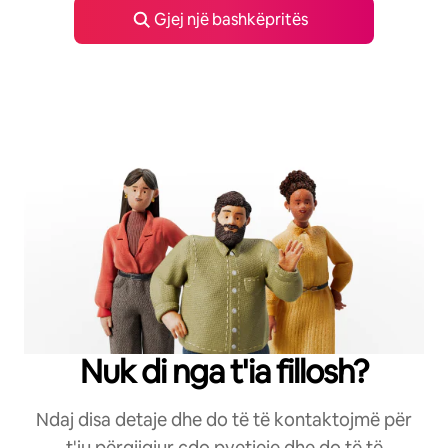
Gjej një bashkëpritës
Nuk di nga t'ia fillosh?
Ndaj disa detaje dhe do të të kontaktojmë për
t'iu përgjigjur çdo pyetjeje dhe do të të