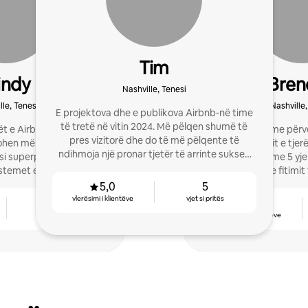
Tim
indy
Bren
Nashville, Tenesi
lle, Tenesi
Nashville,
E projektova dhe e publikova Airbnb-në time
të tretë në vitin 2024. Më pëlqen shumë të
t e Airbnb të fitojnë më
Jam një pritës me përvo
pres vizitorë dhe do të më pëlqente të
ohen më pak me qasjen
ndihmuar pritësit e tjer
ndihmoja një pronar tjetër të arrinte sukses
si superpritës me 5 yje,
të shkëlqyera me 5 yj
me listimin e tij!
sistemet e fuqishme dhe
potencialin e fitimit
ërinë me VLS.
5,0
5
vlerësimi i klientëve
vjet si pritës
5
4,98
vjet si pritës
vlerësimi i klientëve