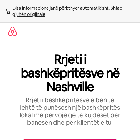
Kalo
Disa informacione janë përkthyer automatikisht. 
Shfaq 
te
gjuhën origjinale
përmbajtja
Rrjeti i
bashkëpritësve në
Nashville
Rrjeti i bashkëpritësve e bën të
lehtë të punësosh një bashkëpritës
lokal me përvojë që të kujdeset për
banesën dhe për klientët e tu.