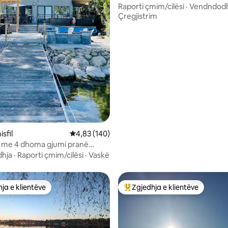
lumë!
Raporti çmim/cilësi
·
Vendndodh
Çregjistrim
isfil
Vlerësimi mesatar 4,83 nga 5, 140 vlerësime
4,83 (140)
ti me 4 dhoma gjumi pranë
e xhakuzi
hja
·
Raporti çmim/cilësi
·
Vaskë
ja e klientëve
Zgjedhja e klientëve
rat e zgjedhjeve të klientëve
Më të mirat e zgjedhjeve të kli