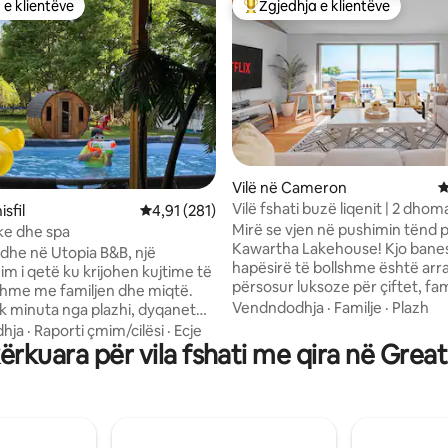
 e klientëve
Zgjedhja e klientëve
 e klientëve
Më të mirat e zgjedhjeve të kli
Vilë në Cameron
V
Vilë fshati buzë liqenit | 2 dhom
nga 5, 300 vlerësime
isfil
Vlerësimi mesatar 4,91 nga 5, 281 vlerësime
4,91 (281)
vaskë me hidromasazh, vatër zj
Mirë se vjen në pushimin tënd p
ike dhe spa
Kawartha Lakehouse! Kjo ban
rdhe në Utopia B&B, një
hapësirë të bollshme është arra
m i qetë ku krijohen kujtime të
përsosur luksoze për çiftet, fam
hme me familjen dhe miqtë.
vogla ose miqtë që duan hapës
Vendndodhja
·
Familje
·
Plazh
 minuta nga plazhi, dyqanet
për t 'u shtrirë dhe për t' u çlod
, stacionet e karburantit dhe
hja
·
Raporti çmim/cilësi
·
Ecje
rehatinë e një shtëpie liqeni m
ërkuara për vila fshati me qira në Grea
 gjërat e domosdoshme të
të plotë me vetëm 2 dhoma gju
ë për të
ofron privatësi dhe hapësirë n
mund të mos duash të largohesh
qetë të liqenit. Pavarësisht nëse po
oje ditën duke shijuar ushqim të
planifikon një pushim romantik,
ë oxhakut, duke u çlodhur në
udhëtim familjar me fëmijë apo
 hidromasazh, duke u çlodhur