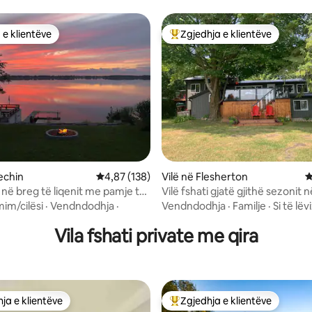
 e klientëve
Zgjedhja e klientëve
 e klientëve
Më të mirat e zgjedhjeve të kli
nga 5, 130 vlerësime
echin
Vlerësimi mesatar 4,87 nga 5, 138 vlerësime
4,87 (138)
Vilë në Flesherton
V
i në breg të liqenit me pamje të
Vilë fshati gjatë gjithë sezonit n
shme nga perëndimi i diellit
mim/cilësi
·
Vendndodhja
·
Vendndodhja
·
Familje
·
Si të lë
Vila fshati private me qira
ja e klientëve
Zgjedhja e klientëve
rat e zgjedhjeve të klientëve
Më të mirat e zgjedhjeve të kli