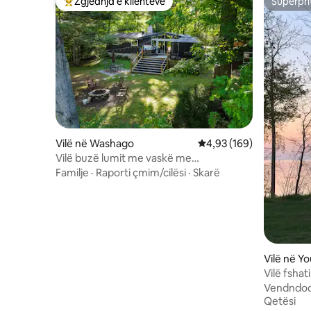
Zgjedhja e klientëve
Superpri
Më të mirat e zgjedhjeve të klientëve
Superpri
Vilë në Washago
Vlerësimi mesatar 4,93 
4,93 (169)
Vilë buzë lumit me vaskë me
hidromasazh pranë Muskoka
Familje
·
Raporti çmim/cilësi
·
Skarë
Vilë në Y
Vilë fshat
SHBA
Vendndod
Qetësi