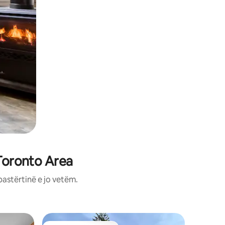
 Toronto Area
pastërtinë e jo vetëm.
Vilë në 