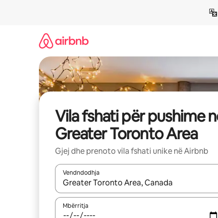
Kalo
te
përmbajtja
Vila fshati për pushime n
Greater Toronto Area
Gjej dhe prenoto vila fshati unike në Airbnb
Vendndodhja
Kur rezultatet të jenë të disponueshme, lëviz me 
Mbërritja