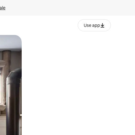
ale
Use app
ëvizur ekranin.