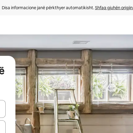
Disa informacione janë përkthyer automatikisht. 
Shfaq gjuhën origjin
ë
butonat e shigjetave lart e poshtë ose eksploro duke prekur ose duke l