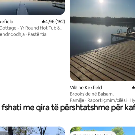
kefield
Vlerësimi mesatar 4,96 nga 5, 152 vlerësime
4,96 (152)
Cottage - Yr Round Hot Tub &
nga 5, 365 vlerësime
dly
endndodhja
·
Pastërtia
Vilë në Kirkfield
V
Brookside në Balsam.
Familje
·
Raporti çmim/cilësi
·
Hy
a fshati me qira të përshtatshme për ka