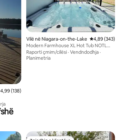
Vilë në Niagara-on-the-Lake
Vlerësimi mesatar 4,89
4,89 (343)
Modern Farmhouse XL Hot Tub NOTL
15Mins- Falls
Raporti çmim/cilësi
·
Vendndodhja
·
Planimetria
lerësimi mesatar 4,99 nga 5, 138 vlerësime
4,99 (138)
rja
fshë