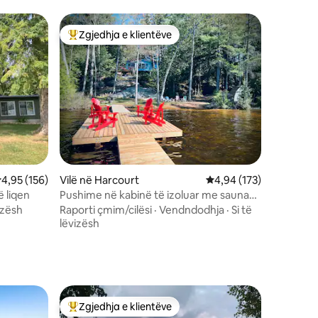
Zgjedhja e klientëve
entëve
Më të mirat e zgjedhjeve të klientëve
lerësimi mesatar 4,95 nga 5, 156 vlerësime
4,95 (156)
Vilë në Harcourt
Vlerësimi mesatar 4,94
4,94 (173)
ë liqen
Pushime në kabinë të izoluar me sauna
buzë liqenit
vizësh
Raporti çmim/cilësi
·
Vendndodhja
·
Si të
lëvizësh
Zgjedhja e klientëve
entëve
Më të mirat e zgjedhjeve të klientëve