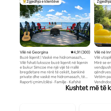
Zgjedhja e klientëve
Zgjedhja
Më të mirat e zgjedhjeve të klientëve
Zgjedhja
Vilë në Georgina
Vlerësimi mesatar 4,91 
4,91 (300)
Vilë në Inn
Buzë liqenit | Vaskë me hidromasazh,
Vilë utop
Dock privat dhe fund me rërë
Vilë fshati luksoze buzë liqenit në liqenin
Mirë se e
e bukur Simcoe me një vijë të rrallë
vendpushi
bregdetare me rërë të cekët, bankinë
qëndrues
private dhe vaskë me hidromasazh, të
Vetëm pak
përsosur për not dhe argëtim familjar.
ushqimore
Raporti çmim/cilësi
·
Familje
·
Kafshë
Vendndod
Shijo perëndimet e diellit që të lënë pa
Kushtet më të k
të gjitha
frymë, lundrimin me kajak, lundrimin me
përditshme. Me kaq shum
paddleboard, peshkimin, barbekju dhe
shijuar, 
një gropë zjarri. Ideale për pushime
kurrë! Kal
familjare dhe pushime në grup pranë
mirë pran
Torontos, minuta nga Hwy 404. Ka 6
vaskën me