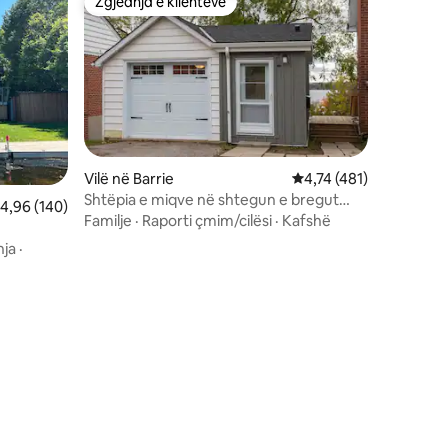
Zgjedhja e klientëve
Zgjedhja e klientëve
Vilë në Barrie
Vlerësimi mesatar 4,74
4,74 (481)
Shtëpia e miqve në shtegun e bregut
lerësimi mesatar 4,96 nga 5, 140 vlerësime
4,96 (140)
verior
Familje
·
Raporti çmim/cilësi
·
Kafshë
ja
·