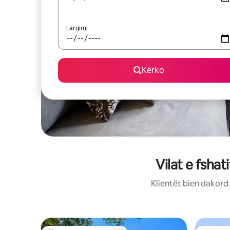
Largimi
Kërko
Vilat e fsha
Klientët bien dakord 