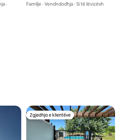
ja
·
Familje
·
Vendndodhja
·
Si të lëvizësh
Zgjedhja e klientëve
entëve
Zgjedhja e klientëve