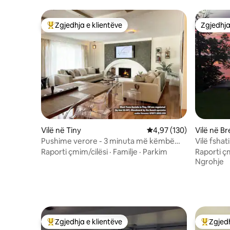
Zgjedhja e klientëve
Zgjedhja
Më të mirat e zgjedhjeve të klientëve
Zgjedhja
Vilë në Tiny
Vlerësimi mesatar 4,97 
4,97 (130)
Vilë në Br
Pushime verore - 3 minuta më këmbë
Vilë fshat
deri në plazh, të pastra dhe komode
mrekullue
Raporti çmim/cilësi
·
Familje
·
Parkim
Raporti ç
Ngrohje
Zgjedhja e klientëve
Zgjedh
Më të mirat e zgjedhjeve të klientëve
Më të mi