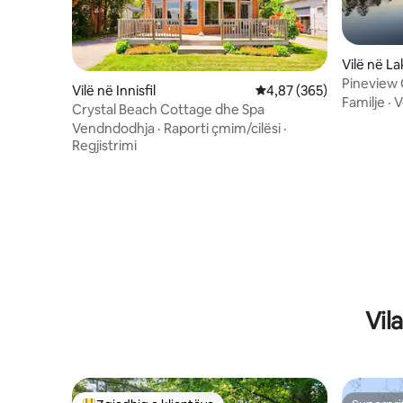
Vilë në La
Pineview 
Vilë në Innisfil
Vlerësimi mesatar 4,87 
4,87 (365)
Pet Frien
Familje
·
V
Crystal Beach Cottage dhe Spa
Vendndodhja
·
Raporti çmim/cilësi
·
Regjistrimi
Vil