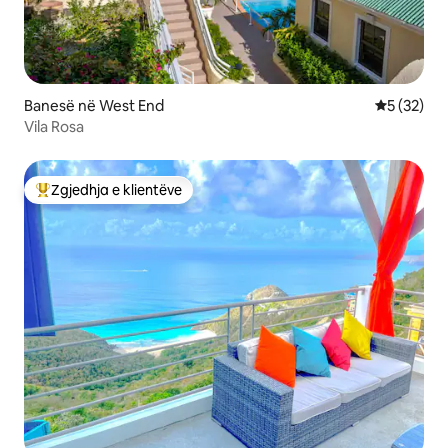
Banesë në West End
Vlerësimi 
5 (32)
Vila Rosa
Zgjedhja e klientëve
Më të mirat e zgjedhjeve të klientëve