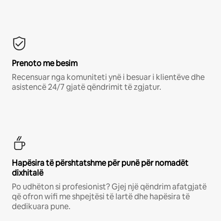
Prenoto me besim
Recensuar nga komuniteti ynë i besuar i klientëve dhe
asistencë 24/7 gjatë qëndrimit të zgjatur.
Hapësira të përshtatshme për punë për nomadët
dixhitalë
Po udhëton si profesionist? Gjej një qëndrim afatgjatë
që ofron wifi me shpejtësi të lartë dhe hapësira të
dedikuara pune.