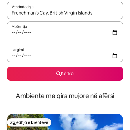
Vendndodhja
Kur rezultatet të jenë të disponueshme, lëviz me butonat e shig
Mbërritja
Largimi
Kërko
Ambiente me qira mujore në afërsi
Zgjedhja e klientëve
Zgjedhja e klientëve