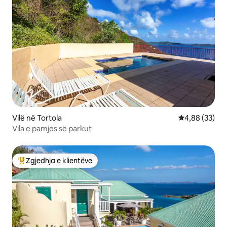
Vilë në Tortola
Vlerësimi mes
4,88 (33)
Vila e pamjes së parkut
Zgjedhja e klientëve
Më të mirat e zgjedhjeve të klientëve