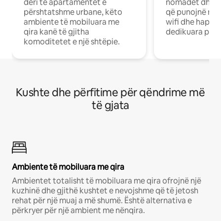
deri te apartamentet e
nomadët dhe pr
përshtatshme urbane, këto
që punojnë në 
ambiente të mobiluara me
wifi dhe hapësi
qira kanë të gjitha
dedikuara pune
komoditetet e një shtëpie.
Kushte dhe përfitime për qëndrime më
të gjata
Ambiente të mobiluara me qira
Ambientet totalisht të mobiluara me qira ofrojnë një
kuzhinë dhe gjithë kushtet e nevojshme që të jetosh
rehat për një muaj a më shumë. Është alternativa e
përkryer për një ambient me nënqira.