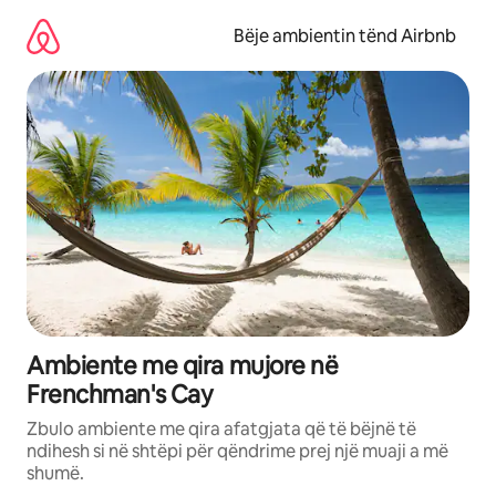
Kalo
te
Bëje ambientin tënd Airbnb
përmbajtja
Ambiente me qira mujore në
Frenchman's Cay
Zbulo ambiente me qira afatgjata që të bëjnë të
ndihesh si në shtëpi për qëndrime prej një muaji a më
shumë.