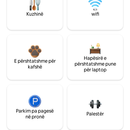
Kuzhinë
wifi
Hapësirë e
E përshtatshme për
përshtatshme pune
kafshë
për laptop
Parkim pa pagesë
Palestër
në pronë