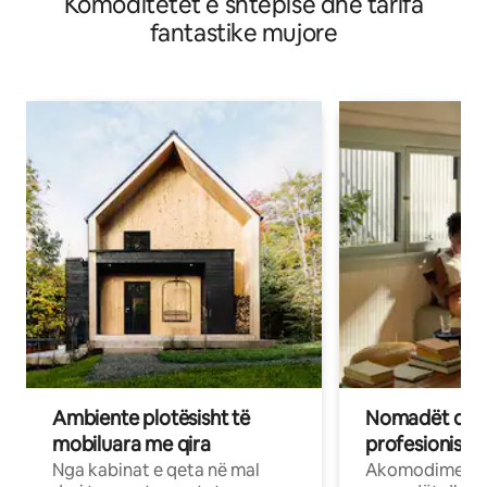
Komoditetet e shtëpisë dhe tarifa
fantastike mujore
Ambiente plotësisht të
Nomadët dixh
mobiluara me qira
profesionistët
Nga kabinat e qeta në mal
Akomodime të 