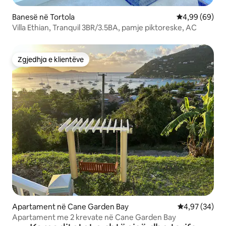
Banesë në Tortola
Vlerësimi mes
4,99 (69)
Villa Ethian, Tranquil 3BR/3.5BA, pamje piktoreske, AC
Zgjedhja e klientëve
Zgjedhja e klientëve
Apartament në Cane Garden Bay
Vlerësimi mes
4,97 (34)
Apartament me 2 krevate në Cane Garden Bay