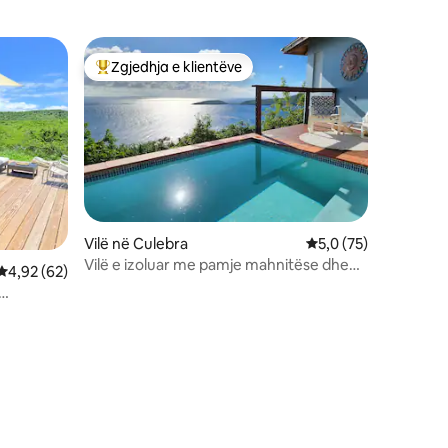
Zgjedhja e klientëve
Më të mirat e zgjedhjeve të klientëve
Vilë në Culebra
Vlerësimi mesatar 5,
5,0 (75)
Vilë e izoluar me pamje mahnitëse dhe
Vlerësimi mesatar 4,92 nga 5, 62 vlerësime
4,92 (62)
pishinë