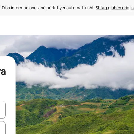
Disa informacione janë përkthyer automatikisht. 
Shfaq gjuhën origjin
ra
butonat e shigjetave lart e poshtë ose eksploro duke prekur ose duke l