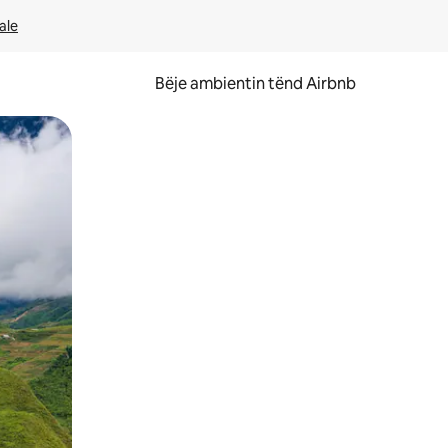
ale
Bëje ambientin tënd Airbnb
ëvizur ekranin.