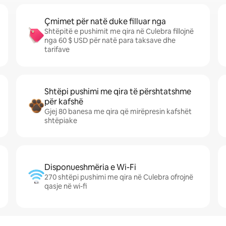
Çmimet për natë duke filluar nga
Shtëpitë e pushimit me qira në Culebra fillojnë
nga 60 $ USD për natë para taksave dhe
tarifave
Shtëpi pushimi me qira të përshtatshme
për kafshë
Gjej 80 banesa me qira që mirëpresin kafshët
shtëpiake
Disponueshmëria e Wi-Fi
270 shtëpi pushimi me qira në Culebra ofrojnë
qasje në wi-fi