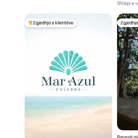
Shtëpi e 
Zgjedhja e klientëve
Zgjedhja
Më të mirat e zgjedhjeve të klientëve
Zgjedhja
Banesë në