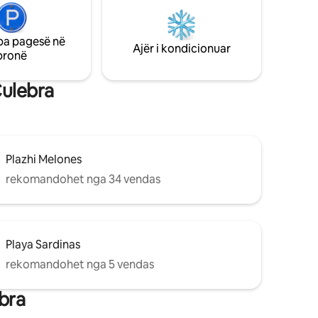
vendosur në qendër të qytetit, 1.5miles
Ferry dock , më pak se një aeroport milje
dhe 7 minuta me makinë nga plazhi i
pa pagesë në
famshëm Flamenco. Në këtë komunitet
Ajër i kondicionuar
pronë
mund ta fillosh ditën me sorrën e një gjeli
dhe lindjen e diellit.
Culebra
Plazhi Melones
rekomandohet nga 34 vendas
Playa Sardinas
rekomandohet nga 5 vendas
bra