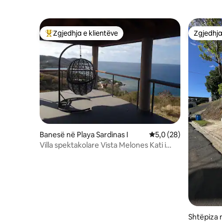
Zgjedhja e klientëve
Zgjedhja
Më të mirat e zgjedhjeve të klientëve
Zgjedhja
Banesë në Playa Sardinas I
Vlerësimi mesatar 5,0
5,0 (28)
Villa spektakolare Vista Melones Kati i
dytë
Shtëpiza 