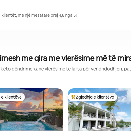
 klientët, me një mesatare prej 4,8 nga 5!
imesh me qira me vlerësime më të mir
: këto qëndrime kanë vlerësime të larta për vendndodhjen, pa
 e klientëve
Zgjedhja e klientëve
 e klientëve
Më të mirat e zgjedhjeve të kli