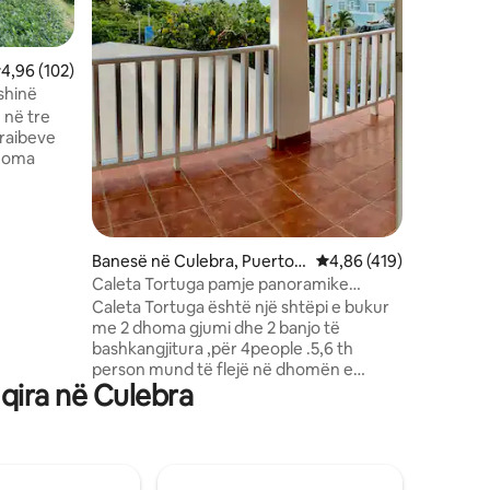
perëndon 
shëtit n
peshqve 
lerësimi mesatar 4,96 nga 5, 102 vlerësime
4,96 (102)
të detit
shinë
jashtme t
 në tre
kujdes, k
araibeve
pamjet p
dhoma
bëjnë kët
çiftet, f
ë
çlodhje 
ge në
të
Banesë në Culebra, Puerto R
Vlerësimi mesatar 4,86
4,86 (419)
: mbushja
ico
e. -
Caleta Tortuga pamje panoramike
- me
ensenda Honda
Caleta Tortuga është një shtëpi e bukur
umi ka
me 2 dhoma gjumi dhe 2 banjo të
dhe dushin
bashkangjitura ,për 4people .5,6 th
isura me
person mund të flejë në dhomën e
0 fije -
qira në Culebra
ndenjjes futon (shih kushtet ju lutem).
mijët nën
Pamje panoramike të gjirit Ensenada
Honda,duke pirë kafe, verë,birrë ,çaj në
verandë .It është e vendosur në një lagje
të qetë të sigurt rezidenciale të