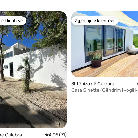
 e klientëve
Zgjedhja e klientëve
 e klientëve
Zgjedhja e klientëve
 nga 5, 28 vlerësime
Shtëpiza në Culebra
Casa Ginette (Qëndrim i vogël-
AC/Pamje)
në Culebra
Vlerësimi mesatar 4,96 nga 5, 71 vlerësime
4,96 (71)