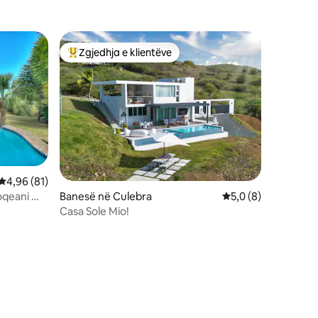
Zgjedhja e klientëve
Më të mirat e zgjedhjeve të klientëve
Vlerësimi mesatar 4,96 nga 5, 81 vlerësime
4,96 (81)
oqeani me
Banesë në Culebra
Vlerësimi mesatar 5
5,0 (8)
Casa Sole Mio!