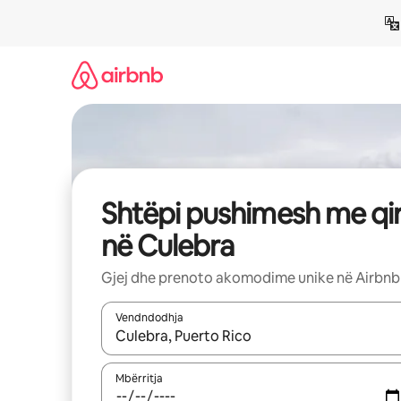
Kalo
te
përmbajtja
Shtëpi pushimesh me qi
në Culebra
Gjej dhe prenoto akomodime unike në Airbnb
Vendndodhja
Kur rezultatet të jenë të disponueshme, lëviz me 
Mbërritja