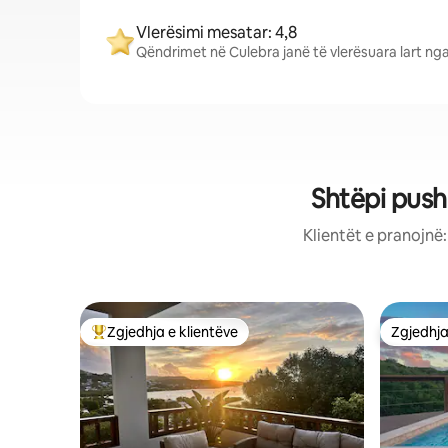
Vlerësimi mesatar: 4,8
Qëndrimet në Culebra janë të vlerësuara lart nga
Shtëpi push
Klientët e pranojnë
Zgjedhja e klientëve
Zgjedhja
Më të mirat e zgjedhjeve të klientëve
Zgjedhja