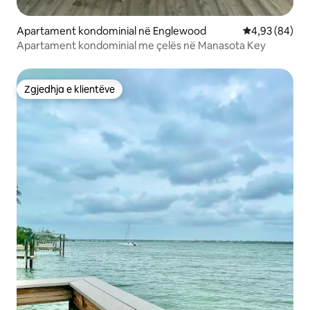
Apartament kondominial në Englewood
Vlerësimi mes
4,93 (84)
Apartament kondominial me çelës në Manasota Key
Zgjedhja e klientëve
Zgjedhja e klientëve