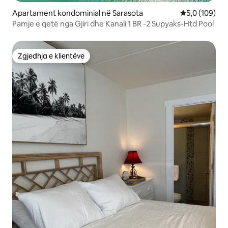
Apartament kondominial në Sarasota
Vlerësimi mes
5,0 (109)
Pamje e qetë nga Gjiri dhe Kanali 1 BR -2 Supyaks-Htd Pool
Zgjedhja e klientëve
Zgjedhja e klientëve