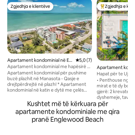
Zgjedhja e klientëve
Zgjedhja e klie
Zgjedhja e klientëve
Më të mirat e zgj
Apartament kondominial në En
Vlerësimi mesatar 5,0 nga 5,
5,0 (7)
glewood
Apartament kondominial me hapësirë të
Apartament kondo
bollshme buzë plazhit 3br Manasota Key
Apartament kondominial për pushime
Englewood
Hapat për te Uji! Pl
buzë plazhit në Manasota - Qasje e
Penthouse!
• Penthouse nga pl
drejtpërdrejtë në plazh! * Apartament
mirat e të dy botëve • Planimet
kondominial në katin e dytë me çelës
gjerë: 2 krevate/2 
Manasota * 3 dhoma gjumi / 2.5 banjë *
dyshemeje, tavane të larta
Ballkon privat me pamje nga plazhi dhe
Kushtet më të kërkuara për
ndritshme dhe të f
Gjiri i Meksikës * Qasje e drejtpërdrejtë
sapo lyera, të rim
apartamente kondominiale me qira
në plazh * Kuzhinë e pajisur plotësisht *
ndritshme • Shërbimet kryesore: Pishinë
pranë Englewood Beach
Lavatriçe dhe tharëse në njësi * Vend për
me ngrohje, bankin
deri në 8 persona në * Karrige plazhi (8),
Kuzhina: Banakët p
çadër dhe ftohës të disponueshëm *
përvojë elegante gatimi 