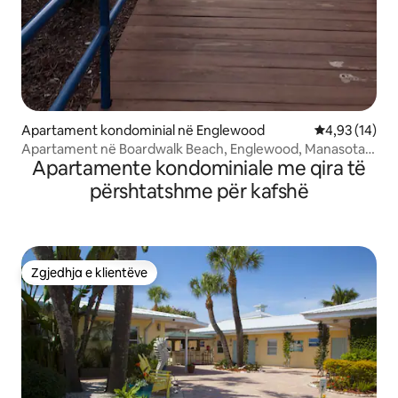
Apartament kondominial në Englewood
Vlerësimi mes
4,93 (14)
Apartament në Boardwalk Beach, Englewood, Manasota
Apartamente kondominiale me qira të
Beach, FL
përshtatshme për kafshë
Zgjedhja e klientëve
Zgjedhja e klientëve