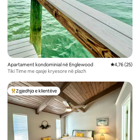
Apartament kondominial në Englewood
Vlerësimi mes
4,76 (25)
Tiki Time me qasje kryesore në plazh
Zgjedhja e klientëve
Më të mirat e zgjedhjeve të klientëve