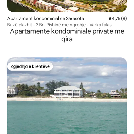
Apartament kondominial në Sarasota
Vlerësimi me
4,75 (8)
Buzë plazhit - 3 Br- Pishinë me ngrohje - Varka falas
Apartamente kondominiale private me
qira
Zgjedhja e klientëve
Zgjedhja e klientëve