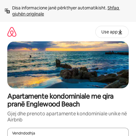
Kalo
Disa informacione janë përkthyer automatikisht. 
Shfaq 
te
gjuhën origjinale
përmbajtja
Use app
Apartamente kondominiale me qira
pranë Englewood Beach
Gjej dhe prenoto apartamente kondominiale unike në
Airbnb
Vendndodhja