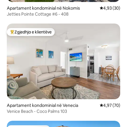
Apartament kondominial në Nokomis
Vlerësimi mes
4,93 (30)
Jetties Pointe Cottage #6 - 408
Zgjedhja e klientëve
Më të mirat e zgjedhjeve të klientëve
Apartament kondominial në Venecia
Vlerësimi mes
4,97 (70)
Venice Beach - Coco Palms 103