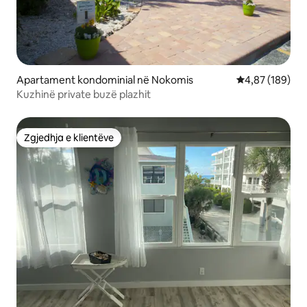
Apartament kondominial në Nokomis
Vlerësimi mesa
4,87 (189)
Kuzhinë private buzë plazhit
Zgjedhja e klientëve
Zgjedhja e klientëve