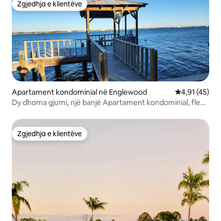
Zgjedhja e klientëve
Zgjedhja e klientëve
Apartament kondominial në Englewood
Vlerësimi mes
4,91 (45)
Dy dhoma gjumi, një banjë Apartament kondominial, flenë
8
Zgjedhja e klientëve
Zgjedhja e klientëve