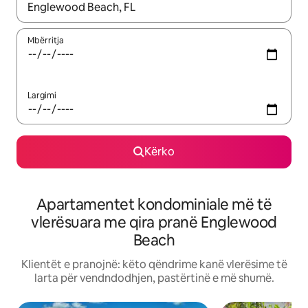
Kur rezultatet të jenë të disponueshme, lëviz me butonat e shig
Mbërritja
Largimi
Kërko
Apartamentet kondominiale më të
vlerësuara me qira pranë Englewood
Beach
Klientët e pranojnë: këto qëndrime kanë vlerësime të
larta për vendndodhjen, pastërtinë e më shumë.