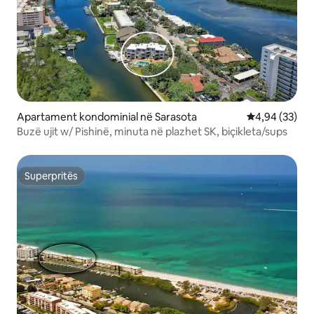
Apartament kondominial në Sarasota
Vlerësimi mes
4,94 (33)
Buzë ujit w/ Pishinë, minuta në plazhet SK, biçikleta/sups
Superpritës
Superpritës