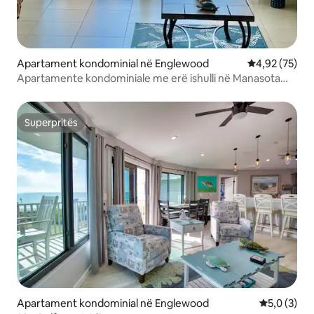
Apartament kondominial në Englewood
Vlerësimi mes
4,92 (75)
Apartamente kondominiale me erë ishulli në Manasota
Key
Superpritës
Superpritës
Apartament kondominial në Englewood
Vlerësimi m
5,0 (3)