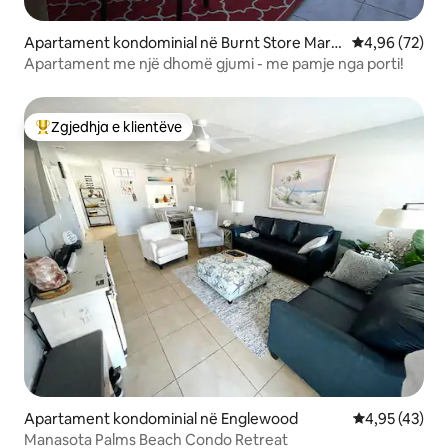
Apartament kondominial në Burnt Store Marin
Vlerësimi mes
4,96 (72)
a
Apartament me një dhomë gjumi - me pamje nga porti!
Zgjedhja e klientëve
Më të mirat e zgjedhjeve të klientëve
Apartament kondominial në Englewood
Vlerësimi mes
4,95 (43)
Manasota Palms Beach Condo Retreat