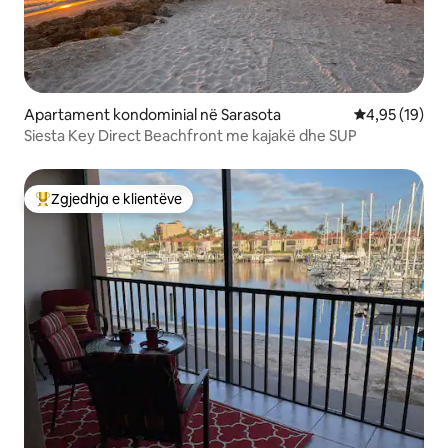
Apartament kondominial në Sarasota
Vlerësimi mes
4,95 (19)
Siesta Key Direct Beachfront me kajakë dhe SUP
Zgjedhja e klientëve
Më të mirat e zgjedhjeve të klientëve