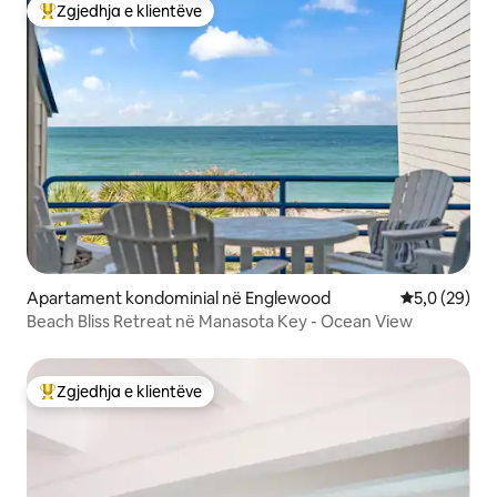
Zgjedhja e klientëve
Më të mirat e zgjedhjeve të klientëve
Apartament kondominial në Englewood
Vlerësimi me
5,0 (29)
Beach Bliss Retreat në Manasota Key - Ocean View
Zgjedhja e klientëve
Më të mirat e zgjedhjeve të klientëve