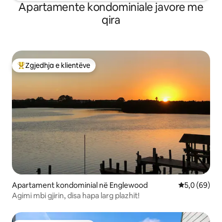
Apartamente kondominiale javore me
qira
Zgjedhja e klientëve
Më të mirat e zgjedhjeve të klientëve
Apartament kondominial në Englewood
Vlerësimi me
5,0 (69)
Agimi mbi gjirin, disa hapa larg plazhit!