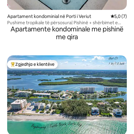
Apartament kondominial në Porti i Veriut
Vlerësimi m
5,0 (7)
Pushime tropikale të përsosura| Pishinë + shërbimet e
Apartamente kondominale me pishinë
resortit
me qira
Zgjedhja e klientëve
Më të mirat e zgjedhjeve të klientëve