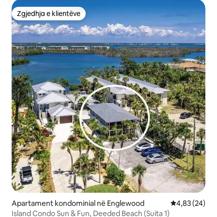
Zgjedhja e klientëve
Zgjedhja e klientëve
Apartament kondominial në Englewood
Vlerësimi mes
4,83 (24)
Island Condo Sun & Fun, Deeded Beach (Suita 1)