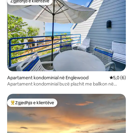
Zgjedhja e klientëve
Zgjedhja e klientëve
Apartament kondominial në Englewood
Vlerësimi m
5,0 (6)
Apartament kondominial buzë plazhit me ballkon në
Manasota Key
Zgjedhja e klientëve
Më të mirat e zgjedhjeve të klientëve