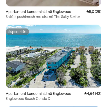
Apartament kondominial në Englewood
Vlerësimi me
5,0 (28)
Shtëpi pushimesh me qira në The Salty Surfer
Superpritës
Superpritës
Apartament kondominial në Englewood
Vlerësimi mes
4,64 (42)
Englewood Beach Condo D