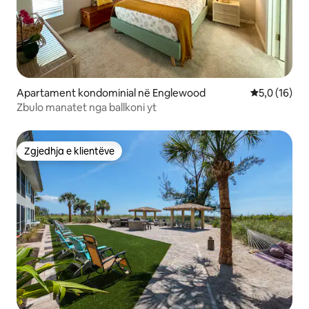
Apartament kondominial në Englewood
Vlerësimi me
5,0 (16)
Zbulo manatet nga ballkoni yt
Zgjedhja e klientëve
Zgjedhja e klientëve