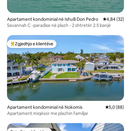
Apartament kondominial në Ishulli Don Pedro
Vlerësimi mes
4,84 (32)
Savannah C -paradise në plazh - 2 shtretër 2.5 banjë
Zgjedhja e klientëve
Më të mirat e zgjedhjeve të klientëve
Apartament kondominial në Nokomis
Vlerësimi me
5,0 (88)
Apartament miqësor me plazhin familjar