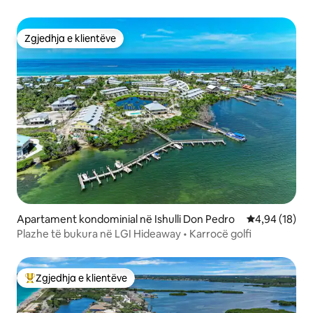
Zgjedhja e klientëve
Zgjedhja e klientëve
Apartament kondominial në Ishulli Don Pedro
Vlerësimi mes
4,94 (18)
Plazhe të bukura në LGI Hideaway • Karrocë golfi
Zgjedhja e klientëve
Më të mirat e zgjedhjeve të klientëve