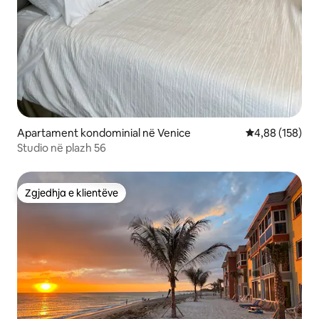
Apartament kondominial në Venice
Vlerësimi mesa
4,88 (158)
Studio në plazh 56
Zgjedhja e klientëve
Zgjedhja e klientëve