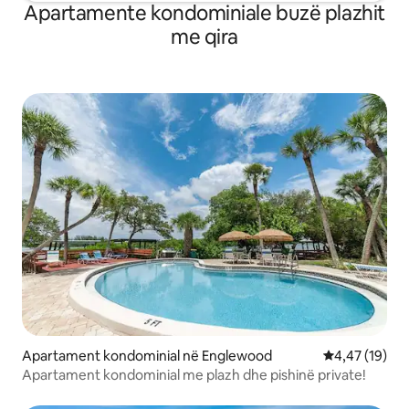
Apartamente kondominiale buzë plazhit
me qira
Apartament kondominial në Englewood
Vlerësimi mes
4,47 (19)
Apartament kondominial me plazh dhe pishinë private!