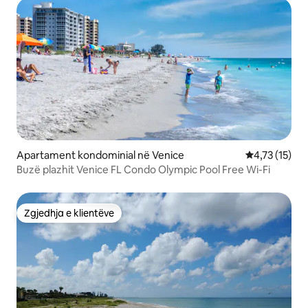
Apartament kondominial në Venice
Vlerësimi mes
4,73 (15)
Buzë plazhit Venice FL Condo Olympic Pool Free Wi-Fi
Zgjedhja e klientëve
Zgjedhja e klientëve