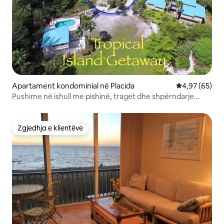
Apartament kondominial në Placida
Vlerësimi mes
4,97 (65)
Pushime në ishull me pishinë, traget dhe shpërndarje
ushqimesh
Zgjedhja e klientëve
Zgjedhja e klientëve