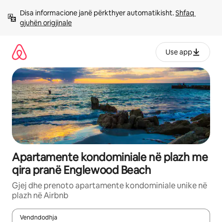
Kalo
Disa informacione janë përkthyer automatikisht. 
Shfaq 
te
gjuhën origjinale
përmbajtja
Use app
Apartamente kondominiale në plazh me
qira pranë Englewood Beach
Gjej dhe prenoto apartamente kondominiale unike në
plazh në Airbnb
Vendndodhja