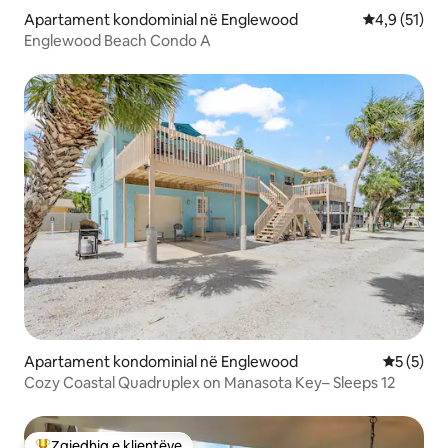
Apartament kondominial në Englewood
Vlerësimi me
4,9 (51)
Englewood Beach Condo A
Apartament kondominial në Englewood
Vlerësimi
5 (5)
Cozy Coastal Quadruplex on Manasota Key– Sleeps 12
Zgjedhja e klientëve