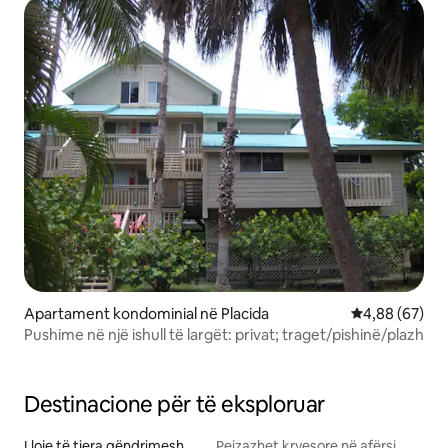
Apartament kondominial në Placida
Vlerësimi mes
4,88 (67)
Pushime në një ishull të largët: privat; traget/pishinë/plazh
Destinacione për të eksploruar
Lloje të tjera qëndrimesh
Peizazhet kryesore në afërsi