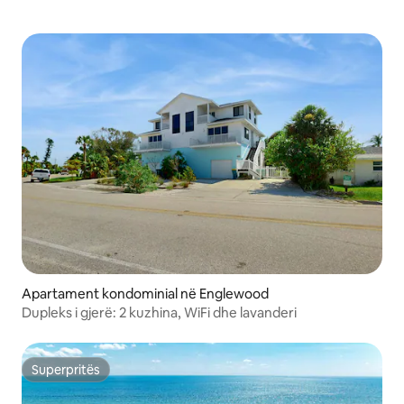
Apartament kondominial në Englewood
Dupleks i gjerë: 2 kuzhina, WiFi dhe lavanderi
Superpritës
Superpritës