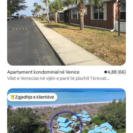
Apartament kondominial në Venice
Vlerësimi mes
4,88 (66)
Vilat e Venecias në vijën e parë të plazhit 1 krevat
kondominial
Zgjedhja e klientëve
Më të mirat e zgjedhjeve të klientëve