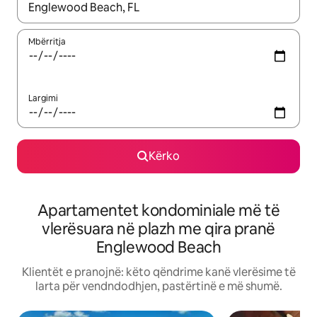
Kur rezultatet të jenë të disponueshme, lëviz me butonat e shig
Mbërritja
Largimi
Kërko
Apartamentet kondominiale më të
vlerësuara në plazh me qira pranë
Englewood Beach
Klientët e pranojnë: këto qëndrime kanë vlerësime të
larta për vendndodhjen, pastërtinë e më shumë.