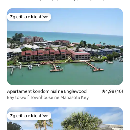
tonë! (A)
Zgjedhja e klientëve
Zgjedhja e klientëve
Apartament kondominial në Englewood
Vlerësimi mes
4,98 (40)
Bay to Gulf Townhouse në Manasota Key
Zgjedhja e klientëve
Zgjedhja e klientëve