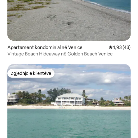
Apartament kondominial në Venice
Vlerësimi mes
4,93 (43)
Vintage Beach Hideaway në Golden Beach Venice
Zgjedhja e klientëve
Zgjedhja e klientëve