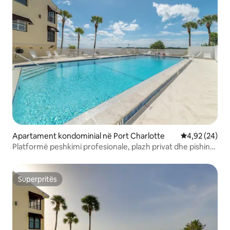
Apartament kondominial në Port Charlotte
Vlerësimi mes
4,92 (24)
Platformë peshkimi profesionale, plazh privat dhe pishinë
me ujë të ngrohtë!
Superpritës
Superpritës