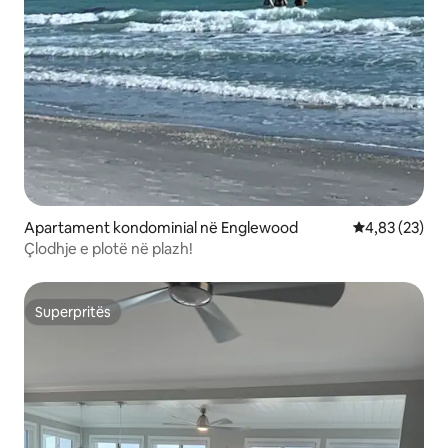
Apartament kondominial në Englewood
Vlerësimi mes
4,83 (23)
Çlodhje e plotë në plazh!
Superpritës
Superpritës