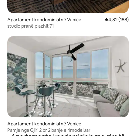
Apartament kondominial në Venice
Vlerësimi mesa
4,82 (188)
studio pranë plazhit 71
Apartament kondominial në Venice
Pamje nga Gjiri 2 br 2 banjë e rimodeluar