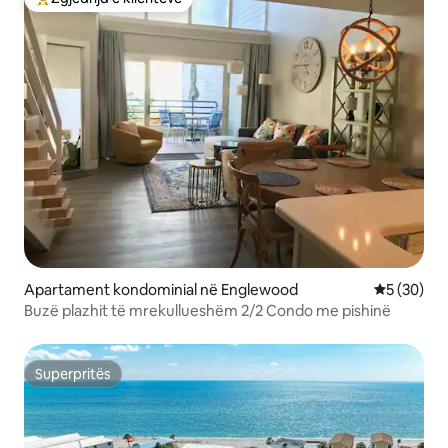
Më të mirat e zgjedhjeve të klientëve
Apartament kondominial në Englewood
Vlerësimi 
5 (30)
Buzë plazhit të mrekullueshëm 2/2 Condo me pishinë
Superpritës
Superpritës