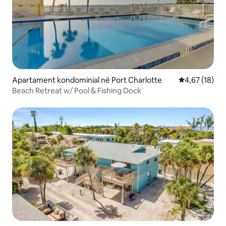
Apartament kondominial në Port Charlotte
Vlerësimi mes
4,67 (18)
Beach Retreat w/ Pool & Fishing Dock