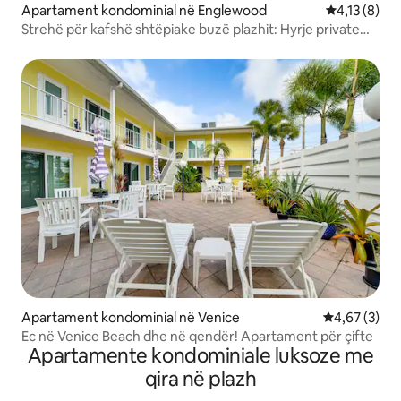
Apartament kondominial në Englewood
Vlerësimi me
4,13 (8)
Strehë për kafshë shtëpiake buzë plazhit: Hyrje private
dhe zbritje
Apartament kondominial në Venice
Vlerësimi me
4,67 (3)
Ec në Venice Beach dhe në qendër! Apartament për çifte
Apartamente kondominiale luksoze me
qira në plazh