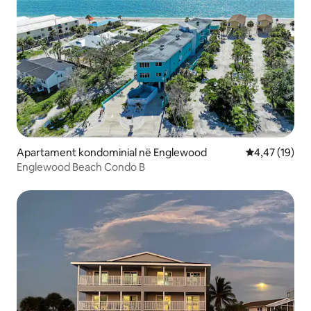
Apartament kondominial në Englewood
Vlerësimi mes
4,47 (19)
Englewood Beach Condo B