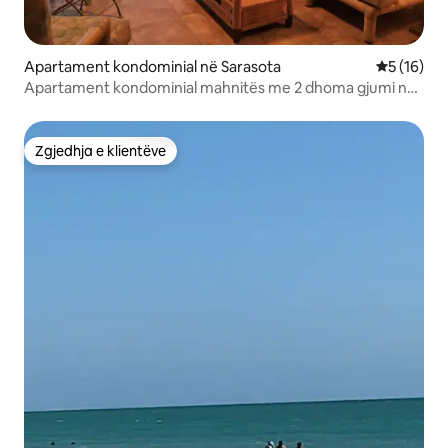
Apartament kondominial në Sarasota
Vlerësimi 
5 (16)
Apartament kondominial mahnitës me 2 dhoma gjumi në
plazh/Gulf Front
Zgjedhja e klientëve
Zgjedhja e klientëve