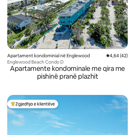
Apartament kondominial në Englewood
Vlerësimi mes
4,64 (42)
Englewood Beach Condo D
Apartamente kondominale me qira me
pishinë pranë plazhit
Zgjedhja e klientëve
Më të mirat e zgjedhjeve të klientëve