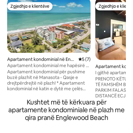
Zgjedhja e klientëve
Zgjedhja e klient
Zgjedhja e klientëve
Zgjedhja e klient
Apartament kondominial në Engl
Vlerësimi mesatar 5 nga 5,
5 (7)
ewood
Apartament kondominial me hapësirë të
Apartament kondo
bollshme buzë plazhit 3br Manasota Key
Apartament kondominial për pushime
Englewood
I gjithë apartamen
buzë plazhit në Manasota - Qasje e
plazhit! Mos u shq
PRENOTO KËTU!!!
drejtpërdrejtë në plazh! * Apartament
TË FAMSHËM BOTË
kondominial në katin e dytë me çelës
PARKIM FALAS. Hyr
Manasota * 3 dhoma gjumi / 2.5 banjë *
DISTANCË ECJEJ
Ballkon privat me pamje nga plazhi dhe
Kushtet më të kërkuara për
RESTORANTE. 2 dho
Gjiri i Meksikës * Qasje e drejtpërdrejtë
apartament me te
apartamente kondominiale në plazh me
në plazh * Kuzhinë e pajisur plotësisht *
qasje në PISHINË
qira pranë Englewood Beach
Lavatriçe dhe tharëse në njësi * Vend për
rrugës. Skara fal
deri në 8 persona në * Karrige plazhi (8),
diellit në Gjirin P
çadër dhe ftohës të disponueshëm *
e ke nga ne! Ofroh