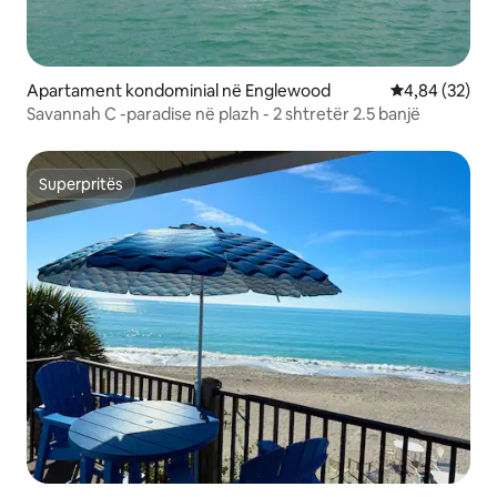
Apartament kondominial në Englewood
Vlerësimi mes
4,84 (32)
Savannah C -paradise në plazh - 2 shtretër 2.5 banjë
Superpritës
Superpritës