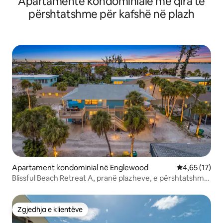
Apartamente kondominiale me qira të
përshtatshme për kafshë në plazh
Apartament kondominial në Englewood
Vlerësimi mes
4,65 (17)
Blissful Beach Retreat A, pranë plazheve, e përshtatshme
për qen
Zgjedhja e klientëve
Zgjedhja e klientëve