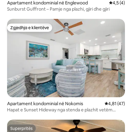
Apartament kondominial në Englewood
Vlerësimi m
4,5 (4)
Sunburst Gulffront – Pamje nga plazhi, gjiri dhe gjiri
Zgjedhja e klientëve
Zgjedhja e klientëve
Apartament kondominial në Nokomis
Vlerësimi mes
4,81 (47)
Hapat e Sunset Hideway nga stenda e plazhit vetëm
apartament kondominial
Superpritës
Superpritës