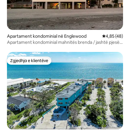
Apartament kondominial në Englewood
Vlerësimi mes
4,85 (48)
Apartament kondominial mahnitës brenda / jashtë pjesës
së përparme të plazhit
Zgjedhja e klientëve
Zgjedhja e klientëve