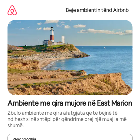
Kalo
te
Bëje ambientin tënd Airbnb
përmbajtja
Ambiente me qira mujore në East Marion
Zbulo ambiente me qira afatgjata që të bëjnë të
ndihesh si në shtëpi për qëndrime prej një muaji a më
shumë.
Vendndodhja