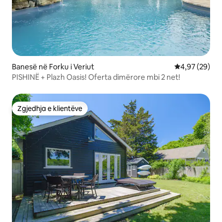
Banesë në Forku i Veriut
Vlerësimi mes
4,97 (29)
PISHINË + Plazh Oasis! Oferta dimërore mbi 2 net!
Zgjedhja e klientëve
Zgjedhja e klientëve