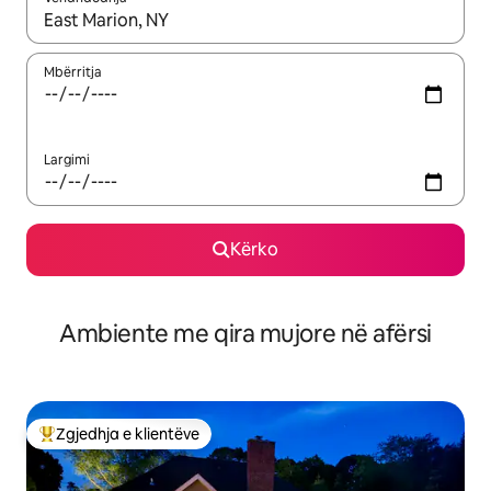
Kur rezultatet të jenë të disponueshme, lëviz me butonat e shig
Mbërritja
Largimi
Kërko
Ambiente me qira mujore në afërsi
Zgjedhja e klientëve
Më të mirat e zgjedhjeve të klientëve