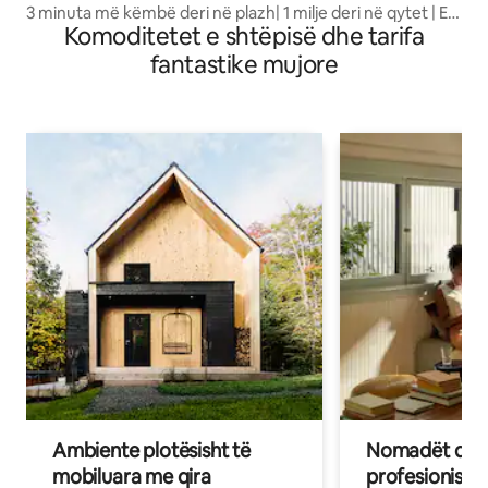
3 minuta më këmbë deri në plazh| 1 milje deri në qytet | E
Komoditetet e shtëpisë dhe tarifa
përshtatshme për familje
fantastike mujore
Ambiente plotësisht të
Nomadët dixh
mobiluara me qira
profesionistët