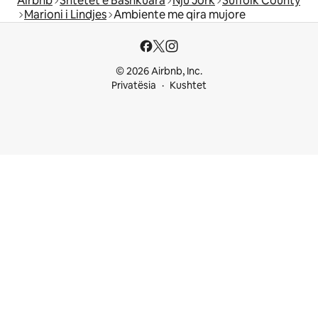
Airbnb
Shtetet e Bashkuara
Nju Jork
Suffolk County
Marioni i Lindjes
Ambiente me qira mujore
© 2026 Airbnb, Inc.
Privatësia
Kushtet