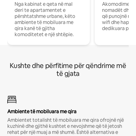
Nga kabinat e qeta në mal
Akomodime të 
deri te apartamentet e
nomadët dhe pr
përshtatshme urbane, këto
që punojnë në 
ambiente të mobiluara me
wifi dhe hapësi
qira kanë të gjitha
dedikuara pune
komoditetet e një shtëpie.
Kushte dhe përfitime për qëndrime më
të gjata
Ambiente të mobiluara me qira
Ambientet totalisht të mobiluara me qira ofrojnë një
kuzhinë dhe gjithë kushtet e nevojshme që të jetosh
rehat për një muaj a më shumë. Është alternativa e