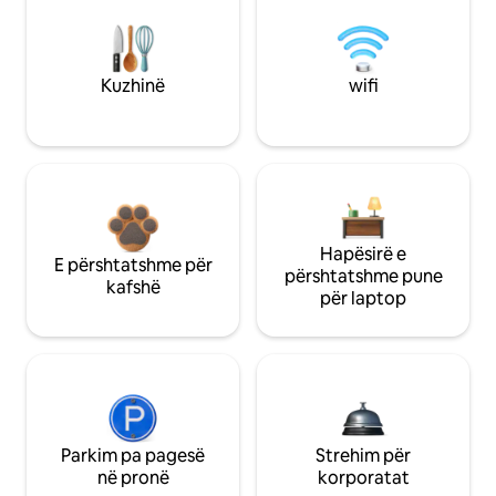
Kuzhinë
wifi
Hapësirë e
E përshtatshme për
përshtatshme pune
kafshë
për laptop
Parkim pa pagesë
Strehim për
në pronë
korporatat