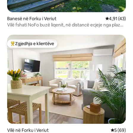
Banesë në Forku i Veriut
Vlerësimi mes
4,91 (43)
Vilë fshati NoFo buzë liqenit, në distancë ecjeje nga plazhi
publik
Zgjedhja e klientëve
Më të mirat e zgjedhjeve të klientëve
Vilë në Forku i Veriut
Vlerësimi 
5 (69)