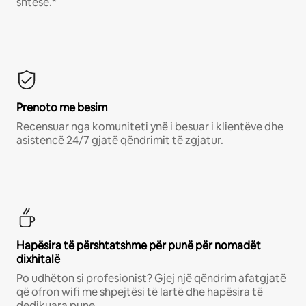
shtesë.*
Prenoto me besim
Recensuar nga komuniteti ynë i besuar i klientëve dhe
asistencë 24/7 gjatë qëndrimit të zgjatur.
Hapësira të përshtatshme për punë për nomadët
dixhitalë
Po udhëton si profesionist? Gjej një qëndrim afatgjatë
që ofron wifi me shpejtësi të lartë dhe hapësira të
dedikuara pune.