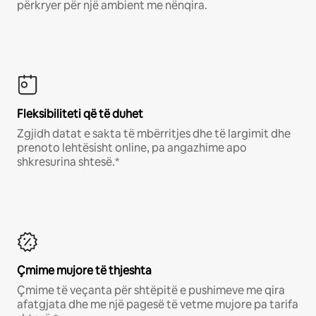
përkryer për një ambient me nënqira.
Fleksibiliteti që të duhet
Zgjidh datat e sakta të mbërritjes dhe të largimit dhe
prenoto lehtësisht online, pa angazhime apo
shkresurina shtesë.*
Çmime mujore të thjeshta
Çmime të veçanta për shtëpitë e pushimeve me qira
afatgjata dhe me një pagesë të vetme mujore pa tarifa